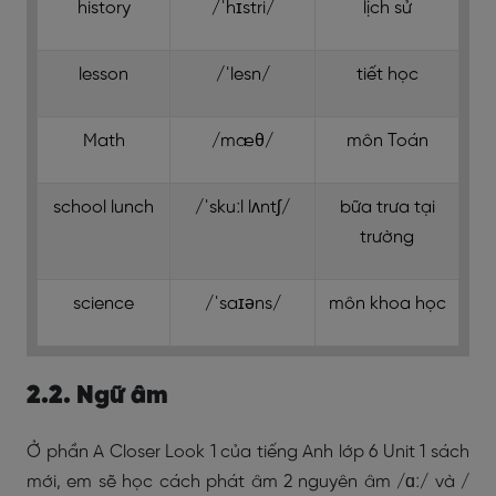
history
/ˈhɪstri/
lịch sử
lesson
/ˈlesn/
tiết học
Math
/mæθ/
môn Toán
school lunch
/ˈskuːl lʌntʃ/
bữa trưa tại
trường
science
/ˈsaɪəns/
môn khoa học
2.2. Ngữ âm
Ở phần A Closer Look 1 của tiếng Anh lớp 6 Unit 1 sách
mới, em sẽ học cách phát âm 2 nguyên âm /ɑː/ và /