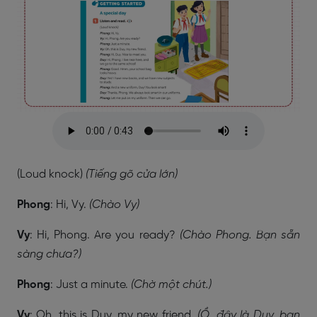
(Loud knock)
(Tiếng gõ cửa lớn)
Phong
: Hi, Vy.
(Chào Vy)
Vy
: Hi, Phong. Are you ready?
(Chào Phong. Bạn sẵn
sàng chưa?)
Phong
: Just a minute.
(Chờ một chút.)
Vy
: Oh, this is Duy, my new friend.
(Ồ, đây là Duy, bạn