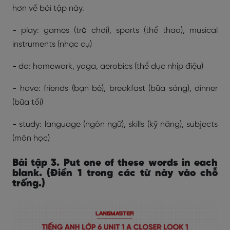
hơn về bài tập này.
- play: games (trò chơi), sports (thể thao), musical
instruments (nhạc cụ)
- do: homework, yoga, aerobics (thể dục nhịp điệu)
- have: friends (bạn bè), breakfast (bữa sáng), dinner
(bữa tối)
- study: language (ngôn ngữ), skills (kỹ năng), subjects
(môn học)
Bài tập 3. Put one of these words in each
blank. (Điền 1 trong các từ này vào chỗ
trống.)