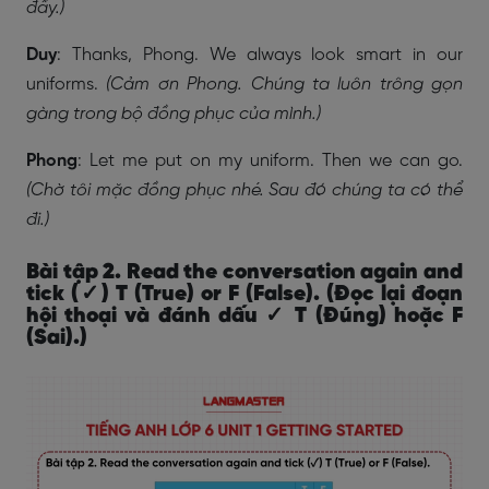
đấy.)
Duy
: Thanks, Phong. We always look smart in our
uniforms.
(Cảm ơn Phong. Chúng ta luôn trông gọn
gàng trong bộ đồng phục của mình.)
Phong
: Let me put on my uniform. Then we can go.
(Chờ tôi mặc đồng phục nhé. Sau đó chúng ta có thể
đi.)
Bài tập 2. Read the conversation again and
tick (✓) T (True) or F (False). (Đọc lại đoạn
hội thoại và đánh dấu ✓ T (Đúng) hoặc F
(Sai).)