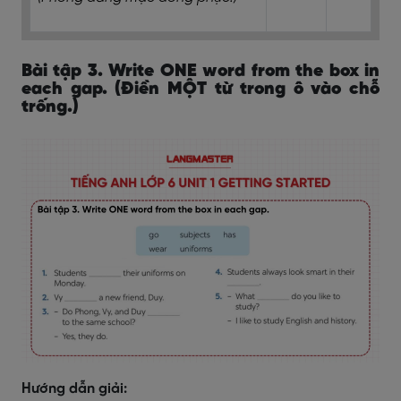
Bài tập 3. Write ONE word from the box in
each gap. (Điền MỘT từ trong ô vào chỗ
trống.)
Hướng dẫn giải: