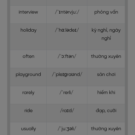
interview
/ˈɪntərvjuː/
phỏng vấn
holiday
/ˈhɑːlədeɪ/
kỳ nghỉ, ngày
nghỉ
often
/ˈɔːftən/
thường xuyên
playground
/ˈpleɪɡraʊnd/
sân chơi
rarely
/ˈrerli/
hiếm khi
ride
/raɪd/
đạp, cưỡi
usually
/ˈjuːʒəli/
thường xuyên