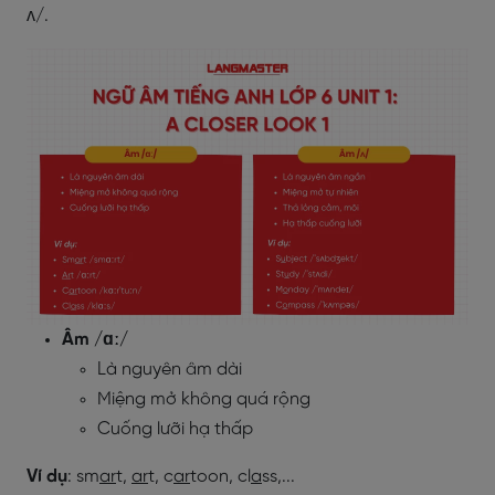
ʌ/.
Âm /ɑː/
Là nguyên âm dài
Miệng mở không quá rộng
Cuống lưỡi hạ thấp
Ví dụ
: sm
ar
t,
ar
t, c
ar
toon, cl
a
ss,...