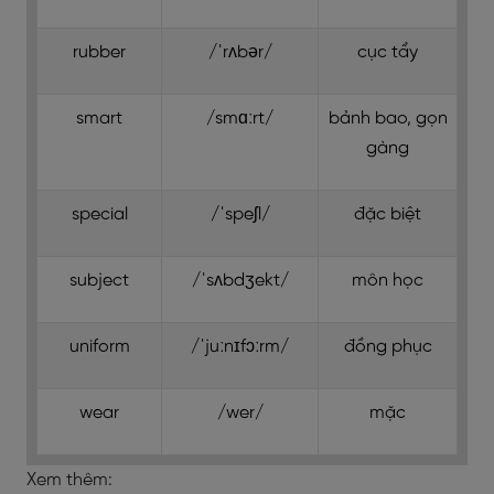
rubber
/ˈrʌbər/
cục tẩy
smart
/smɑːrt/
bảnh bao, gọn
gàng
special
/ˈspeʃl/
đặc biệt
subject
/ˈsʌbdʒekt/
môn học
uniform
/ˈjuːnɪfɔːrm/
đồng phục
wear
/wer/
mặc
Xem thêm: