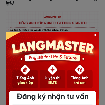
lại.)
x
Hướng dẫn giải:
Đăng ký nhận tư vấn
1 - school bag (cặp sách)