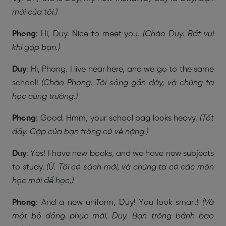
mới của tôi.)
Phong
: Hi, Duy. Nice to meet you.
(Chào Duy. Rất vui
khi gặp bạn.)
Duy
: Hi, Phong. I live near here, and we go to the same
school!
(Chào Phong. Tôi sống gần đây, và chúng ta
học cùng trường.)
Phong
: Good. Hmm, your school bag looks heavy.
(Tốt
đấy. Cặp của bạn trông có vẻ nặng.)
Duy
: Yes! I have new books, and we have new subjects
to study.
(Ừ. Tôi có sách mới, và chúng ta có các môn
học mới để học,)
Phong
: And a new uniform, Duy! You look smart!
(Và
một bộ đồng phục mới, Duy. Bạn trông bảnh bao