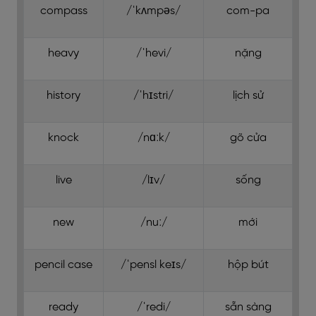
compass
/ˈkʌmpəs/
com-pa
heavy
/ˈhevi/
nặng
history
/ˈhɪstri/
lịch sử
knock
/nɑːk/
gõ cửa
live
/lɪv/
sống
new
/nuː/
mới
pencil case
/ˈpensl keɪs/
hộp bút
ready
/ˈredi/
sẵn sàng