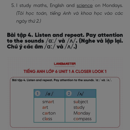
I study maths, English and
science
on Mondays.
(Tôi học toán, tiếng Anh và khoa học vào các
ngày thứ 2.)
Bài tập 4. Listen and repeat. Pay attention
to the sounds /ɑː/ và /ʌ/. (Nghe và lặp lại.
Chú ý các âm /ɑː/ và /ʌ/.)