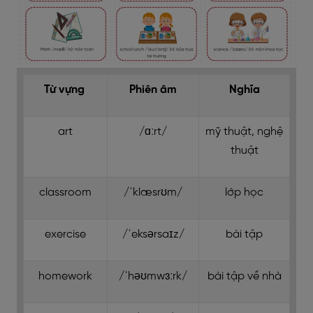
Từ vựng
Phiên âm
Nghĩa
art
/ɑːrt/
mỹ thuật, nghệ
thuật
classroom
/ˈklæsrʊm/
lớp học
exercise
/ˈeksərsaɪz/
bài tập
homework
/ˈhəʊmwɜːrk/
bài tập về nhà