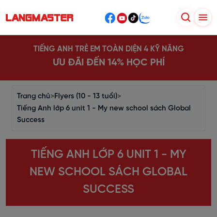
TIẾNG ANH TRẺ EM TOÀN DIỆN 4 KỸ NĂNG
ƯU ĐÃI ĐẾN 14% HỌC PHÍ
Trang chủ
>
Flyers (10 - 13 tuổi)
>
Tiếng Anh lớp 6 unit 1 - My new school sách Global
Success
TIẾNG ANH LỚP 6 UNIT 1 - MY
NEW SCHOOL SÁCH GLOBAL
SUCCESS