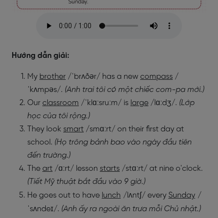
Hướng dẫn giải:
My
brother
/ˈbrʌðər/ has a new
compass
/
ˈkʌmpəs/
.
(Anh trai tôi có một chiếc com-pa mới.)
Our
classroom
/ˈklɑːsruːm/ is
large
/lɑːdʒ/
.
(Lớp
học của tôi rộng.)
They look
smart
/smɑːrt/ on their first day at
school.
(Họ trông bảnh bao vào ngày đầu tiên
đến trường.)
The
art
/ɑːrt/ lesson
starts
/stɑːrt/
at nine o'clock.
(Tiết Mỹ thuật bắt đầu vào 9 giờ.)
He goes out to have
lunch
/lʌntʃ/
every
Sunday
/
ˈsʌndeɪ/
.
(Anh ấy ra ngoài ăn trưa mỗi Chủ nhật.)