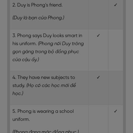
2. Duy is Phong’s friend.
✓
(Duy là bạn của Phong.)
3. Phong says Duy looks smart in
✓
his uniform.
(Phong nói Duy trông
gọn gàng trong bộ đồng phục
của cậu ấy.)
4. They have new subjects to
✓
study.
(Họ có các học mới để
học.)
5. Phong is wearing a school
✓
uniform.
(Phong đang mặc đồng phục.)