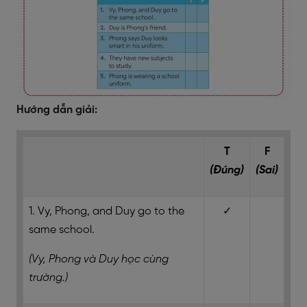
Hướng dẫn giải:
T
F
(Đúng)
(Sai)
1. Vy, Phong, and Duy go to the
✓
same school.
(Vy, Phong và Duy học cùng
trường.)