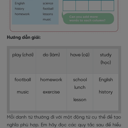
Hướng dẫn giải:
play (chơi)
do (làm)
have (có)
study
(học)
football
homework
school
English
lunch
music
exercise
history
lesson
Mỗi danh từ thường đi với một động từ cụ thể để tạo
nghĩa phù hợp. Em hãy đọc các quy tắc sau để hiểu