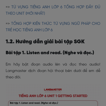
=>
TỪ VỰNG TIẾNG ANH LỚP 6 TỔNG HỢP ĐẦY ĐỦ
THEO UNIT (MỚI NHẤT)
=>
TỔNG HỢP KIẾN THỨC TỪ VỰNG NGỮ PHÁP CHO
TRẺ HỌC TIẾNG ANH LỚP 6
1.2. Hướng dẫn giải bài tập SGK
Bài tập 1. Listen and read. (Nghe và đọc.)
Em hãy bật đoạn audio lên và đọc theo audio!
Langmaster dịch đoạn hội thoại bên dưới để em dễ
theo dõi.