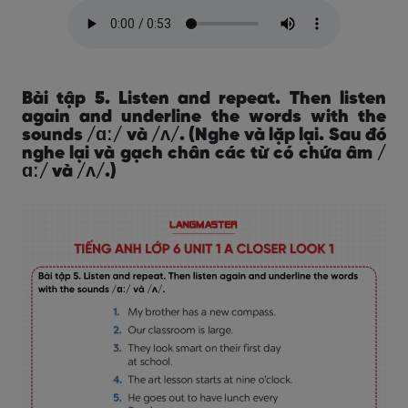
Bài tập 5. Listen and repeat. Then listen
again and underline the words with the
sounds /ɑː/ và /ʌ/. (Nghe và lặp lại. Sau đó
nghe lại và gạch chân các từ có chứa âm /
ɑː/ và /ʌ/.)