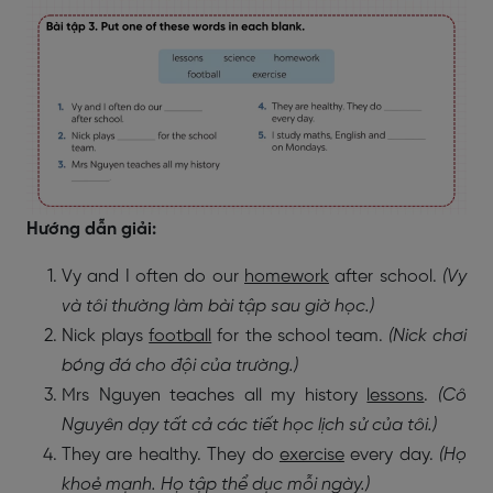
Hướng dẫn giải:
Vy and I often do our
homework
after school.
(Vy
và tôi thường
làm
bài tập sau giờ học.)
Nick plays
football
for the school team.
(Nick chơi
bóng đá
cho đội của trường.)
Mrs Nguyen teaches all my history
lessons
.
(
Cô
Nguyên dạy tất cả
các tiết học
lịch sử của tôi.)
They are healthy. They do
exercise
every day.
(Họ
khoẻ mạnh. Họ tập thể dục mỗi ngày.)