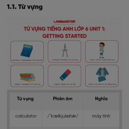
1.1. Từ vựng
Từ vựng
Phiên âm
Nghĩa
calculator
/ˈkælkjuleɪtər/
máy tính