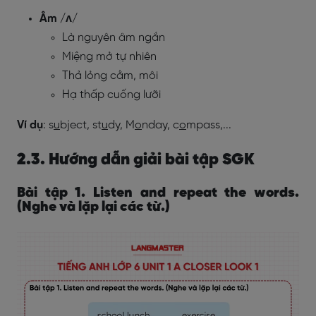
Âm /ʌ/
Là nguyên âm ngắn
Miệng mở tự nhiên
Thả lỏng cằm, môi
Hạ thấp cuống lưỡi
Ví dụ
: s
u
bject, st
u
dy, M
o
nday, c
o
mpass,...
2.3. Hướng dẫn giải bài tập SGK
Bài tập 1. Listen and repeat the words.
(Nghe và lặp lại các từ.)