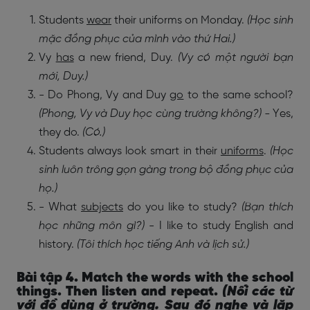
Students
wear
their uniforms on Monday.
(Học sinh
mặc đồng phục của mình vào thứ Hai.)
Vy
has
a new friend, Duy.
(Vy có một người bạn
mới, Duy.)
- Do Phong, Vy and Duy
go
to the same school?
(Phong, Vy và Duy học cùng trường không?) -
Yes,
they do.
(Có.)
Students always look smart in their
uniforms
.
(Học
sinh luôn trông gọn gàng trong bộ đồng phục của
họ.)
- What
subjects
do you like to study?
(Bạn thích
học những môn gì?)
- I like to study English and
history.
(Tôi thích học tiếng Anh và lịch sử.)
Bài tập 4. Match the words with the school
things. Then listen and repeat.
(Nối các từ
với đồ dùng ở trường. Sau đó nghe và lặp