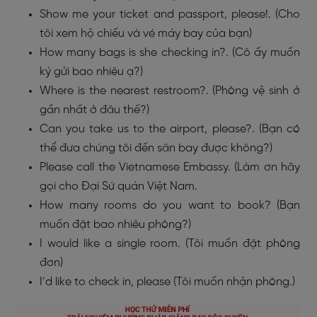
Show me your ticket and passport, please!. (Cho
tôi xem hộ chiếu và vé máy bay của bạn)
How many bags is she checking in?. (Cô ấy muốn
ký gửi bao nhiêu ạ?)
Where is the nearest restroom?. (Phòng vệ sinh ở
gần nhất ở đâu thế?)
Can you take us to the airport, please?. (Bạn có
thể đưa chúng tôi đến sân bay được không?)
Please call the Vietnamese Embassy. (Làm ơn hãy
gọi cho Đại Sứ quán Việt Nam.
How many rooms do you want to book? (Bạn
muốn đặt bao nhiêu phòng?)
I would like a single room. (Tôi muốn đặt phòng
đơn)
I’d like to check in, please (Tôi muốn nhận phòng.)