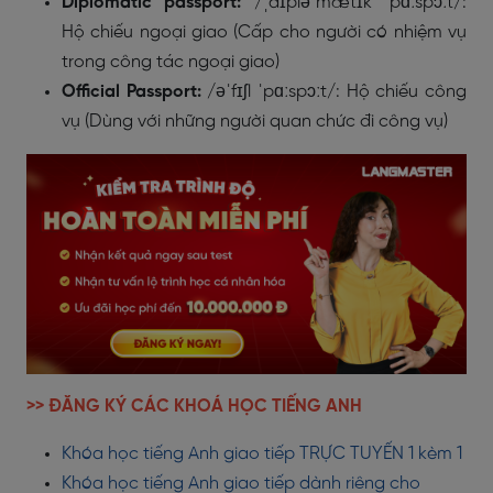
Diplomatic passport:
/ˌdɪpləˈmætɪk ˈpɑːspɔːt/:
Hộ chiếu ngoại giao (Cấp cho người có nhiệm vụ
trong công tác ngoại giao)
Official Passport:
/əˈfɪʃl ˈpɑːspɔːt/: Hộ chiếu công
vụ (Dùng với những người quan chức đi công vụ)
>> ĐĂNG KÝ CÁC KHOÁ HỌC TIẾNG ANH
Khóa học tiếng Anh giao tiếp TRỰC TUYẾN 1 kèm 1
Khóa học tiếng Anh giao tiếp dành riêng cho