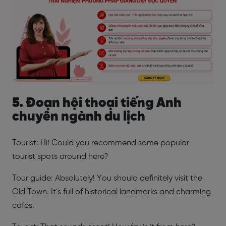
5. Đoạn hội thoại tiếng Anh
chuyên ngành du lịch
Tourist: Hi! Could you recommend some popular
tourist spots around here?
Tour guide: Absolutely! You should definitely visit the
Old Town. It’s full of historical landmarks and charming
cafes.