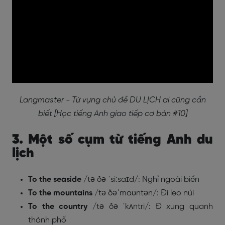
Langmaster - Từ vựng chủ đề DU LỊCH ai cũng cần
biết [Học tiếng Anh giao tiếp cơ bản #10]
3. Một số cụm từ tiếng Anh du
lịch
To the seaside
/tə ðə ˈsiːsaɪd/
: Nghỉ ngoài biển
To the mountains
/tə ðəˈmaʊntən/
: Đi leo núi
To the country
/tə ðə ˈkʌntri/
: Đ xung quanh
thành phố