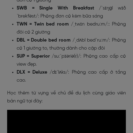
đơn có 1 giường
SWB = Single With Breakfast
/ˈsɪŋɡl wɪð
ˈbrekfəst/
: Phòng đơn có kèm bữa sáng
TWN = Twin bed room
/ˌtwɪn bedruːm/
:: Phòng
đôi có 2 giường
DBL = Double bed room
/ˌdʌbl bedˈruːm/
: Phòng
có 1 giường to, thường dành cho cặp đôi
SUP = Superior
/suːˈpɪəriə(r)/
: Phòng cao cấp có
view đẹp.
DLX = Deluxe
/dɪˈlʌks/
: Phòng cao cấp ở tầng
cao.
Học thêm từ vựng về chủ đề du lịch cùng giáo viên
bản ngữ tại đây: