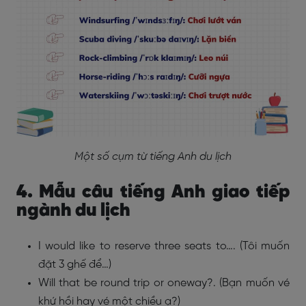
Một số cụm từ tiếng Anh du lịch
4. Mẫu câu tiếng Anh giao tiếp
ngành du lịch
I would like to reserve three seats to…. (Tôi muốn
đặt 3 ghế để…)
Will that be round trip or oneway?. (Bạn muốn vé
khứ hồi hay vé một chiều ạ?)