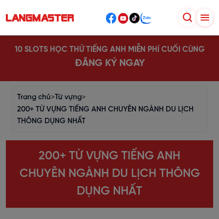
10 SLOTS HỌC THỬ TIẾNG ANH MIỄN PHÍ CUỐI CÙNG
ĐĂNG KÝ NGAY
Trang chủ
>
Từ vựng
>
200+ TỪ VỰNG TIẾNG ANH CHUYÊN NGÀNH DU LỊCH
THÔNG DỤNG NHẤT
200+ TỪ VỰNG TIẾNG ANH
CHUYÊN NGÀNH DU LỊCH THÔNG
DỤNG NHẤT