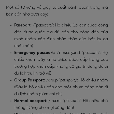
Một số từ vựng về giấy tờ xuất cảnh quan trọng mà
bạn cần nhớ dưới đây:
Passport:
/ˈpɑːspɔːt/: Hộ chiếu (Là căn cước công
dân được quốc gia đó cấp cho công dân của
mình nhằm xác định nhân thân của bất kỳ cá
nhân nào)
Emergency passport:
/ɪˈmɜːdʒənsi
ˈpɑːspɔːt/: Hộ
chiếu khẩn (Đây là hộ chiếu được cấp trong các
trường hợp khẩn cấp, không có giá trị dùng để đi
du lịch trừ khi trở về)
Group Passpor
t:
/ɡruːp ˈpɑːspɔːt/: Hộ chiếu nhóm
(Đây là hộ chiếu cấp cho một nhóm công dân đi
du lịch nhằm giảm chi phí)
Normal passport:
/ˈnɔːml ˈpɑːspɔːt/: Hộ chiếu phổ
thông (Dùng cho mọi công dân)