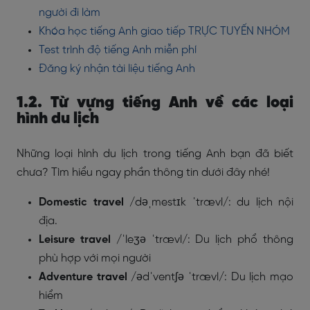
người đi làm
Khóa học tiếng Anh giao tiếp TRỰC TUYẾN NHÓM
Test trình độ tiếng Anh miễn phí
Đăng ký nhận tài liệu tiếng Anh
1.2. Từ vựng tiếng Anh về các loại
hình du lịch
Những loại hình du lịch trong tiếng Anh bạn đã biết
chưa? Tìm hiểu ngay phần thông tin dưới đây nhé!
Domestic travel
/dəˌmestɪk ˈtrævl/
: du lịch nội
địa.
Leisure travel
/ˈleʒə ˈtrævl/
: Du lịch phổ thông
phù hợp với mọi người
Adventure travel
/ədˈventʃə ˈtrævl/
: Du lịch mạo
hiểm