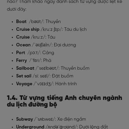
nào? Tham khảo ngay danh sách từ vựng được liệt kê
dưới đây:
Boat
/bəʊt/: Thuyền
Cruise
ship
/kruːz ʃɪp/: Tàu du lịch
Cruise
/kruːz/: Tàu
Ocean
/ˈəʊʃ(ə)n/: Đại dương
Port
/pɔːt/: Cảng
Ferry
/ˈfɛri/: Phà
Sailboat
/ˈseɪlbəʊt/: Thuyền buồm
Set sail
/siː seɪl/: Đặt buồm
Voyage
/ˈvɔɪɪdʒ/: Hành trình
1.4. Từ vựng tiếng Anh chuyên ngành
du lịch đường bộ
Subway
/ˈsʌbweɪ/: Xe điện ngầm
Underground
/ʌndəˈɡraʊnd/: Dưới lòng đất