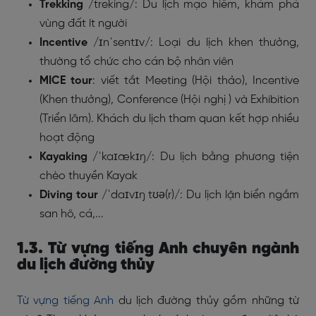
Trekking
/treking/
: Du lịch mạo hiểm, khám phá
vùng đất ít người
Incentive
/ɪnˈsentɪv/
: Loại du lịch khen thưởng,
thường tổ chức cho cán bộ nhân viên
MICE tour
: viết tắt Meeting (Hội thảo), Incentive
(Khen thưởng), Conference (Hội nghị ) và Exhibition
(Triển lãm). Khách du lịch tham quan kết hợp nhiều
hoạt động
Kayaking
/ˈkaɪækɪŋ/
: Du lịch bằng phương tiện
chèo thuyền Kayak
Diving tour
/ˈdaɪvɪŋ tʊə(r)/
: Du lịch lặn biển ngắm
san hô, cá,...
1.3. Từ vựng tiếng Anh chuyên ngành
du lịch đường thủy
Từ vựng tiếng Anh
du lịch đường thủy gồm những từ