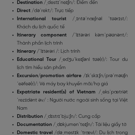
Destination
/ˌdestɪˈneɪʃn/
: Điểm đến
Direct
/dəˈrekt/
: Trực tiếp
International tourist
/ˌɪntəˈnæʃnəl ˈtʊərɪst/
:
Khách du lịch quốc tế
Itinerary component
/ˈlɪtərəri kəmˈpəʊnənt/
:
Thành phần lịch trình
Itinerary
/ˈlɪtərəri /
: Lịch trình
Educational Tour
/ˌedʒuˈkeɪʃənl tʊə(r)/
: Tour du
lịch tìm hiểu sản phẩm
Excursion/promotion airfare
/ɪkˈskɜːʃn/prəˈməʊʃn
ˈeəfeə(r)/
: Vé máy bay khuyến mãi/hạ giá
Expatriate resident(s) of Vietnam
/ˌeksˈpætriət
ˈrezɪdənt əv/
: Người nước ngoài sinh sống tại Việt
Nam
Distribution
/ˌdɪstrɪˈbjuːʃn/
: Cung cấp
Documentation
/ˌdɒkjumenˈteɪʃn/
: Tài liệu giấy tờ
Domestic travel
/dəˌmestɪk ˈtrævl/
: Du lịch trong