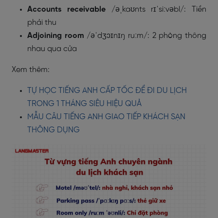
Accounts receivable
/əˌkaʊnts rɪˈsiːvəbl/
: Tiền
phải thu
Adjoining room
/əˈdʒɔɪnɪŋ ruːm/
: 2 phòng thông
nhau qua cửa
Xem thêm:
TỰ HỌC TIẾNG ANH CẤP TỐC ĐỂ ĐI DU LỊCH
TRONG 1 THÁNG SIÊU HIỆU QUẢ
MẪU CÂU TIẾNG ANH GIAO TIẾP KHÁCH SẠN
THÔNG DỤNG