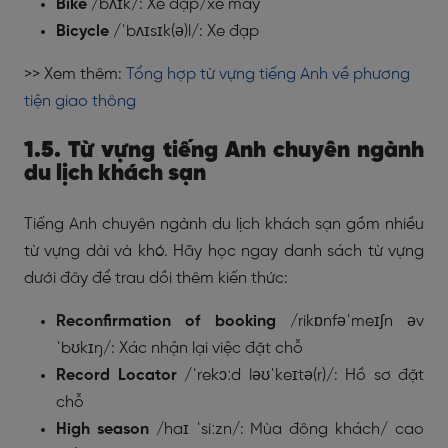
Bike
/bʌɪk/: Xe đạp/xe máy
Bicycle
/ˈbʌɪsɪk(ə)l/: Xe đạp
>> Xem thêm:
Tổng hợp từ vựng tiếng Anh về phương
tiện giao thông
1.5. Từ vựng tiếng Anh chuyên ngành
du lịch khách sạn
Tiếng Anh chuyên ngành du lịch khách sạn gồm nhiều
từ vựng dài và khó. Hãy học ngay danh sách từ vựng
dưới đây để trau dồi thêm kiến thức:
Reconfirmation of booking
/rikɒnfəˈmeɪʃn əv
ˈbʊkɪŋ/
: Xác nhận lại việc đặt chỗ
Record Locator
/ˈrekɔːd ləʊˈkeɪtə(r)/
: Hồ sơ đặt
chỗ
High season
/haɪ ˈsiːzn/
: Mùa đông khách/ cao