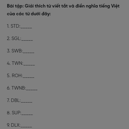
Bài tập: Giải thích từ viết tắt và điền nghĩa tiếng Việt
của các từ dưới đây:
1. STD:_____
2. SGL:_____
3. SWB:_____
4. TWN:_____
5. ROH:_____
6. TWNB:_____
7. DBL:_____
8. SUP:_____
9. DLX:_____