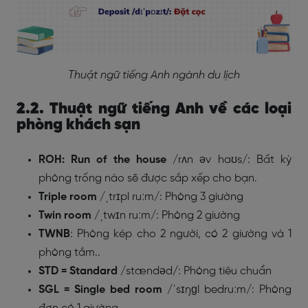
Thuật ngữ tiếng Anh ngành du lịch
2.2. Thuật ngữ tiếng Anh về các loại
phòng khách sạn
ROH: Run of the house
/rʌn əv haʊs/
: Bất kỳ
phòng trống nào sẽ được sắp xếp cho bạn.
Triple room
/ˌtrɪpl ruːm/
: Phòng 3 giường
Twin room
/ˌtwɪn ruːm/
: Phòng 2 giường
TWNB
: Phòng kép cho 2 người, có 2 giường và 1
phòng tắm..
STD = Standard
/
stændəd/
: Phòng tiêu chuẩn
SGL = Single bed room
/ˈsɪŋɡl bedruːm/
: Phòng