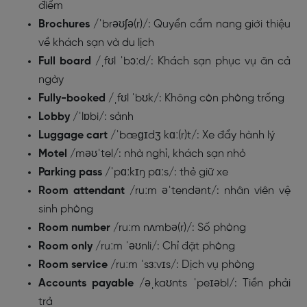
điểm
Brochures
/ˈbrəʊʃə(r)/:
Quyển cẩm nang giới thiệu
về khách sạn và du lịch
Full board
/ˌfʊl ˈbɔːd/
: Khách sạn phục vụ ăn cả
ngày
Fully-booked
/
ˌfʊl ˈbʊk/
: Không còn phòng trống
Lobby
/ˈlɒbi/
: sảnh
Luggage cart
/ˈbæɡɪdʒ kɑː(r)t/
: Xe đẩy hành lý
Motel
/məʊˈtel/
: nhà nghỉ, khách sạn nhỏ
Parking pass
/ˈpɑːkɪŋ pɑːs/
: thẻ giữ xe
Room attendant
/ruːm əˈtendənt/
: nhân viên vệ
sinh phòng
Room number
/ruːm nʌmbə(r)/
: Số phòng
Room only
/ruːm ˈəʊnli/
: Chỉ đặt phòng
Room service
/ruːm ˈsɜːvɪs/
: Dịch vụ phòng
Accounts payable
/əˌkaʊnts ˈpeɪəbl/: Tiền phải
trả