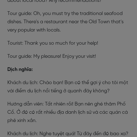
about local food? Any recommendations?
Tour guide: Oh, you must try the traditional seafood
dishes. There’s a restaurant near the Old Town that’s
very popular with locals.
Tourist: Thank you so much for your help!
Tour guide: My pleasure! Enjoy your visit!
Dịch nghĩa:
Khách du lịch: Chào bạn! Bạn có thể gợi ý cho tôi một
vài điểm du lịch nổi tiếng ở quanh đây không?
Hướng dẫn viên: Tất nhiên rồi! Bạn nên ghé thăm Phố
Cổ. Ở đó có rất nhiều địa danh lịch sử và các quán cà
phê xinh xắn.
Khách du lịch: Nghe tuyệt quá! Từ đây đến đó bao xa?