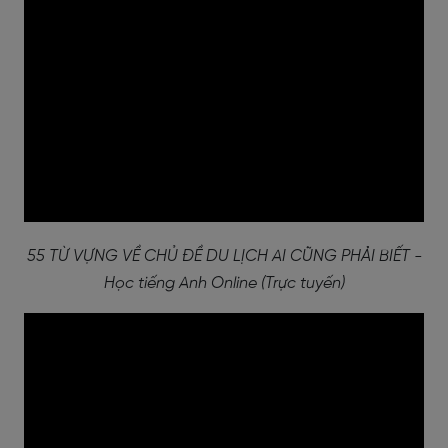
55 TỪ VỰNG VỀ CHỦ ĐỀ DU LỊCH AI CŨNG PHẢI BIẾT -
Học tiếng Anh Online (Trực tuyến)