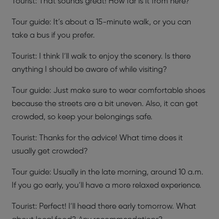
Tourist: That sounds great! How far is it from here?
Tour guide: It’s about a 15-minute walk, or you can
take a bus if you prefer.
Tourist: I think I’ll walk to enjoy the scenery. Is there
anything I should be aware of while visiting?
Tour guide: Just make sure to wear comfortable shoes
because the streets are a bit uneven. Also, it can get
crowded, so keep your belongings safe.
Tourist: Thanks for the advice! What time does it
usually get crowded?
Tour guide: Usually in the late morning, around 10 a.m.
If you go early, you’ll have a more relaxed experience.
Tourist: Perfect! I’ll head there early tomorrow. What