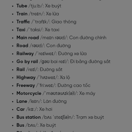
Tube
/tjuːb/: Xe buýt
Train
/treɪn/: Xe lửa
Traffic
/ˈtrafɪk/: Giao thông
Taxi
/ˈtaksi/: Xe taxi
Main road
/meɪn rəʊd/: Con đường chính
Road
/rəʊd/: Con đường
Railway
/ˈreɪlweɪ/: Đường xe lửa
Go by rail
/ɡəʊ bai reɪl/: Đi bằng đường sắt
Rail
/reɪl/: Đường sắt
Highway
/ˈhʌɪweɪ/: Xa lộ
Freeway
/ˈfriːweɪ/: Đường cao tốc
Motorcycle
/ˈməʊtəsʌɪk(ə)l/: Xe máy
Lane
/leɪn/: Làn đường
Car
/kɑː/: Xe hơi
Bus station
/bʌs ˈsteɪʃ(ə)n/: Trạm xe buýt
Bus
/bʌs/: Xe buýt