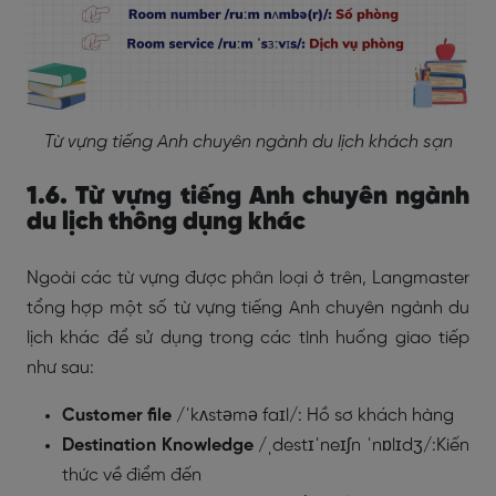
Từ vựng tiếng Anh chuyên ngành du lịch khách sạn
1.6. Từ vựng tiếng Anh chuyên ngành
du lịch thông dụng khác
Ngoài các từ vựng được phân loại ở trên, Langmaster
tổng hợp một số từ vựng tiếng Anh chuyên ngành du
lịch khác để sử dụng trong các tình huống giao tiếp
như sau:
Customer file
/ˈkʌstəmə faɪl/
: Hồ sơ khách hàng
Destination Knowledge
/ˌdestɪˈneɪʃn ˈnɒlɪdʒ/
:Kiến
thức về điểm đến