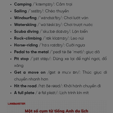
Camping
/ˈkæmpɪŋ/
: Cắm trại
Sailing
/ˈseɪlɪŋ/
: Chèo thuyền
Windsurfing
/ˈwɪndsɜːfɪŋ/
: Chơi lướt ván
Waterskiing
/ˈwɔːtəskiːɪŋ/
: Chơi trượt nước
Scuba diving
/ˈskuːbə daɪvɪŋ/
: Lặn biển
Rock-climbing
/ˈrɒk klaɪmɪŋ/
: Leo núi
Horse-riding
/ˈhɔːs raɪdɪŋ/
: Cưỡi ngựa
Pedal to the metal
/ˈpedl tə ðə
ˈmetl
/
: giục dã
Pit stop
/ˈpɪt stɒp/
: Dừng xe lại để nghỉ ngơi, đổ
xăng
Get a move on
/ɡet ə muːv ɒn/
: Thúc giục di
chuyển nhanh hơn
Hit the road
/hɪt ðə rəʊd/
: Khởi hành chuyến đi
A full plate
/
ə fʊl
pleɪt/:
Lịch trình kín mít