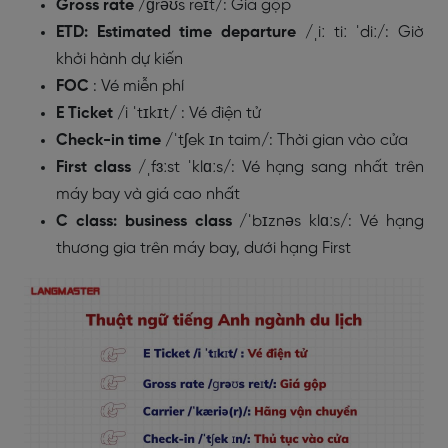
Gross rate
/ɡrəʊs reɪt/
: Giá gộp
ETD: Estimated time departure
/ˌiː tiː ˈdiː/
: Giờ
khởi hành dự kiến
FOC
: Vé miễn phí
E Ticket
/i
ˈtɪkɪt/
: Vé điện tử
Check-in time
/ˈtʃek ɪn taim/
: Thời gian vào cửa
First class
/ˌfɜːst ˈklɑːs/
: Vé hạng sang nhất trên
máy bay và giá cao nhất
C class:
business class
/ˈbɪznəs klɑːs/
: Vé hạng
thương gia trên máy bay, dưới hạng First