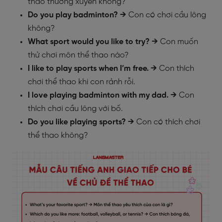
thao thường xuyên không?
Do you play badminton? →
Con có chơi cầu lông
không?
What sport would you like to try? →
Con muốn
thử chơi môn thể thao nào?
I like to play sports when I’m free. →
Con thích
chơi thể thao khi con rảnh rỗi.
I love playing badminton with my dad. →
Con
thích chơi cầu lông với bố.
Do you like playing sports? →
Con có thích chơi
thể thao không?