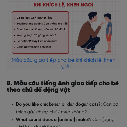
Mẫu câu giao tiếp cho bé khi khích lệ, khen
ngợi
8. Mẫu câu tiếng Anh giao tiếp cho bé
theo chủ đề động vật
Do you like chickens/ birds/ dogs/ cats?:
Con có
thích gà/ chim/ chó/ mèo không?
What sound does a [animal] make?:
Con [động