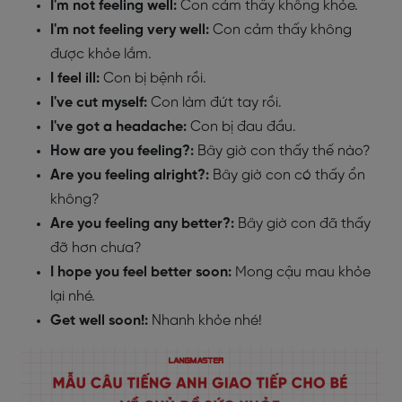
I'm not feeling well:
Con cảm thấy không khỏe.
I'm not feeling very well:
Con cảm thấy không
được khỏe lắm.
I feel ill:
Con bị bệnh rồi.
I've cut myself:
Con làm đứt tay rồi.
I've got a headache:
Con bị đau đầu.
How are you feeling?:
Bây giờ con thấy thế nào?
Are you feeling alright?:
Bây giờ con có thấy ổn
không?
Are you feeling any better?:
Bây giờ con đã thấy
đỡ hơn chưa?
I hope you feel better soon:
Mong cậu mau khỏe
lại nhé.
Get well soon!:
Nhanh khỏe nhé!