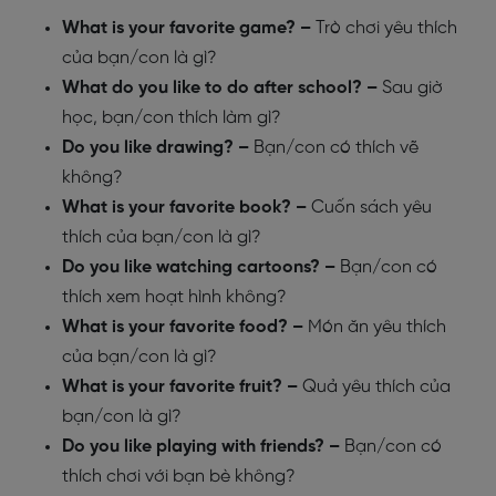
What is your favorite game? –
Trò chơi yêu thích
của bạn/con là gì?
What do you like to do after school? –
Sau giờ
học, bạn/con thích làm gì?
Do you like drawing? –
Bạn/con có thích vẽ
không?
What is your favorite book? –
Cuốn sách yêu
thích của bạn/con là gì?
Do you like watching cartoons? –
Bạn/con có
thích xem hoạt hình không?
What is your favorite food? –
Món ăn yêu thích
của bạn/con là gì?
What is your favorite fruit? –
Quả yêu thích của
bạn/con là gì?
Do you like playing with friends? –
Bạn/con có
thích chơi với bạn bè không?