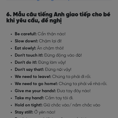
6. Mẫu câu tiếng Anh giao tiếp cho bé
khi yêu cầu, đề nghị
Be careful!:
Cẩn thận nào!
Slow down!:
Chậm lại đi!
Eat slowly!:
Ăn chậm thôi!
Don’t touch it!:
Đừng động vào đó!
Don’t do it!:
Đừng làm vậy!
Don’t say that!:
Đừng nói vậy!
We need to leave!:
Chúng ta phải đi rồi.
We need to go home!:
Chúng ta phải về nhà rồi.
Give me your hands!:
Đưa tay đây nào!
Take my hand!:
Cầm tay tôi đi.
Hold on tight!:
Giữ chắc vào/ nắm chắc vào
Stay still!:
Ở yên nào!