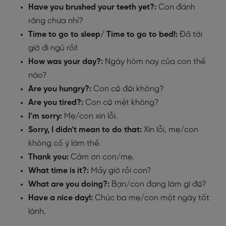
Have you brushed your teeth yet?:
Con đánh
răng chưa nhỉ?
Time to go to sleep/ Time to go to bed!:
Đã tới
giờ đi ngủ rồi!
How was your day?:
Ngày hôm nay của con thế
nào?
Are you hungry?:
Con có đói không?
Are you tired?:
Con có mệt không?
I’m sorry:
Mẹ/con xin lỗi.
Sorry, I didn’t mean to do that:
Xin lỗi, mẹ/con
không cố ý làm thế.
Thank you:
Cảm ơn con/mẹ.
What time is it?:
Mấy giờ rồi con?
What are you doing?:
Bạn/con đang làm gì đó?
Have a nice day!:
Chúc ba mẹ/con một ngày tốt
lành.