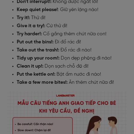
Don’t interrupt!:
Không được ngắt lời!
Keep quiet please!
: Giữ yên lặng nào!
Try it!:
Thử đi!
Give it a try!:
Cứ thử đi!
Try harder!:
Cố gắng thêm chút nữa con!
Put out the bins!:
Đi đổ rác đi!
Take out the trash!:
Đổ rác đi nào!
Tidy up your room!:
Dọn dẹp phòng đi nào!
Clean it up!:
Dọn sạch chỗ đó đi!
Put the kettle on!:
Bật ấm nước đi nào!
Take a few more bites!:
Ăn thêm chút nữa đi!