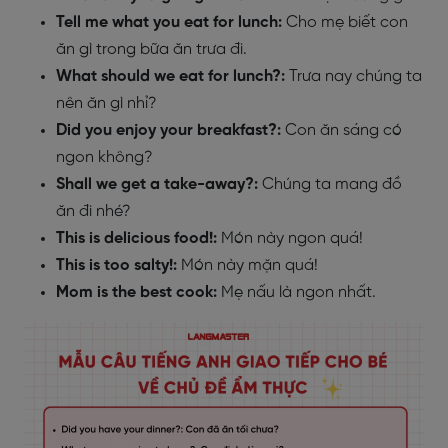
Tell me what you eat for lunch:
Cho mẹ biết con
ăn gì trong bữa ăn trưa đi.
What should we eat for lunch?:
Trưa nay chúng ta
nên ăn gì nhỉ?
Did you enjoy your breakfast?:
Con ăn sáng có
ngon không?
Shall we get a take-away?:
Chúng ta mang đồ
ăn đi nhé?
This is delicious food!:
Món này ngon quá!
This is too salty!:
Món này mặn quá!
Mom is the best cook:
Mẹ nấu là ngon nhất.