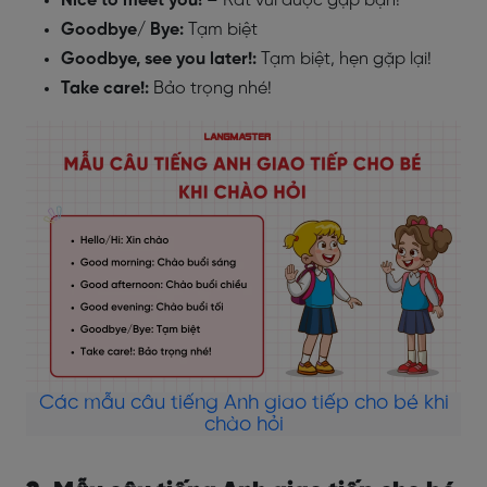
Nice to meet you!
– Rất vui được gặp bạn!
Goodbye/ Bye:
Tạm biệt
Goodbye, see you later!:
Tạm biệt, hẹn gặp lại!
Take care!:
Bảo trọng nhé!
Các mẫu câu tiếng Anh giao tiếp cho bé khi
chào hỏi