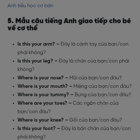
Anh tiểu học cơ bản
5. Mẫu câu tiếng Anh giao tiếp cho bé
về cơ thể
Is this your arm? –
Đây là cánh tay của bạn/con
phải không?
Is this your leg? –
Đây là chân của bạn/con phải
không?
Where is your nose? –
Mũi của bạn/con đâu?
Where is your mouth? –
Miệng của bạn/con đâu?
Where is your tummy? –
Bụng của bạn/con đâu?
Where are your toes? –
Các ngón chân của
bạn/con đâu?
Where is your knee? –
Gối của bạn/con đâu?
Is this your foot? –
Đây là bàn chân của bạn/con
phải không?