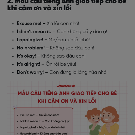
2. Mẫu câu tiếng Anh giao tiếp cho bé
khi cảm ơn và xin lỗi
Excuse me! –
Xin lỗi con nhé!
I didn’t mean it.
– Con không cố ý đâu ạ!
I apologize! –
Mẹ/con xin lỗi nhé!
No problem! –
Không sao đâu con!
It’s okay! –
Không sao đâu con!
It’s alright!
– Ổn rồi bé yêu!
Don’t worry!
– Con đừng lo lắng nữa nhé!