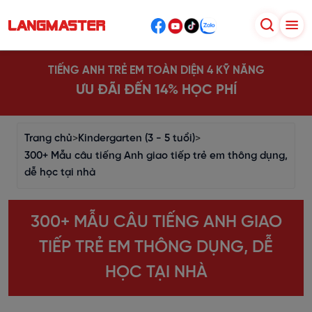
TIẾNG ANH TRẺ EM TOÀN DIỆN 4 KỸ NĂNG
ƯU ĐÃI ĐẾN 14% HỌC PHÍ
Trang chủ
>
Kindergarten (3 - 5 tuổi)
>
300+ Mẫu câu tiếng Anh giao tiếp trẻ em thông dụng,
dễ học tại nhà
300+ MẪU CÂU TIẾNG ANH GIAO
TIẾP TRẺ EM THÔNG DỤNG, DỄ
HỌC TẠI NHÀ