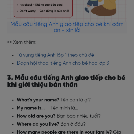
Mẫu câu tiếng Anh giao tiếp cho bé khi cảm
ơn - xin lỗi
>> Xem thêm:
Từ vựng tiếng Anh lớp 1 theo chủ đề
Đoạn hội thoại tiếng Anh cho bé học lớp 3
3. Mẫu câu tiếng Anh giao tiếp cho bé
khi giới thiệu bản thân
What’s your name?
Tên bạn là gì?
My name is…
– Tên mình là…
How old are you?
Bạn bao nhiêu tuổi?
Where do you live?
Bạn ở đâu?
How many people are there in your family?
Gia