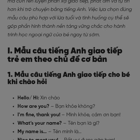
mà còn rèn luyện phản xạ giao tiếp, phát âm và tự tin
hơn khi trò chuyện bằng tiếng Anh. Việc lựa chọn đúng
mẫu câu phù hợp với lứa tuổi và tình huống cụ thể sẽ
góp phần hình thành nền tảng vững chắc cho hành
trình học ngoại ngữ của bé ngay từ sớm.
I. Mẫu câu tiếng Anh giao tiếp
trẻ em theo chủ đề cơ bản
1. Mẫu câu tiếng Anh giao tiếp cho bé
khi chào hỏi
Hello/ Hi:
Xin chào
How are you?
– Bạn khỏe không?
I’m fine, thank you!
– Mình khỏe, cảm ơn bạn!
What’s your name?
– Tên bạn là gì?
My name is…
– Tên mình là…