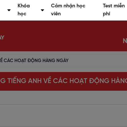
Khóa
Cảm nhận học
Test miễn
học
viên
phí
AY
N
 VỀ CÁC HOẠT ĐỘNG HÀNG NGÀY
NG TIẾNG ANH VỀ CÁC HOẠT ĐỘNG HÀN