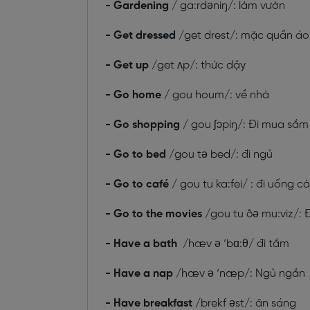
- Gardening
/ ga:rdəniŋ/: làm vườn
- Get dressed
/get drest/: mặc quần áo
- Get up
/get ʌp/: thức dậy
- Go home
/ gou houm/: về nhà
- Go shopping
/ gou ʃɔpiŋ/: Đi mua sắm
- Go to bed
/gou tə bed/: đi ngủ
- Go to café
/ gou tu ka:fei/ : đi uống c
- Go to the movies
/gou tu ðə mu:viz/: 
- Have a bath
/hæv ə ‘bɑ:θ/ đi tắm
- Have a nap
/hæv ə ‘næp/: Ngủ ngắn
- Have breakfast
/brekf əst/: ăn sáng