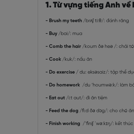
1. Từ vựng tiếng Anh v
- Brush my teeth
/brʌʃ ti:θ/: đánh răng
- Buy
/bai/: mua
- Comb the hair
/koum ðə heə /: chải t
- Cook
/kuk/: nấu ăn
- Do exercise
/ du: eksəsaiz/: tập thể dụ
- Do homework
/du ‘houmwə:k/: làm bà
- Eat out
/i:t aut/: đi ăn tiệm
- Feed the dog
/fi:d ðə dɔg/: cho chó ă
- Finish working
/’finiʃ ˈwəːkɪŋ/: kết thúc