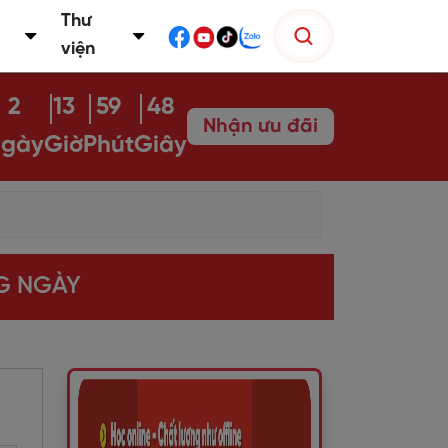
Thư
viện
2
13
59
47
Nhận ưu đãi
gày
Giờ
Phút
Giây
G NGÀY