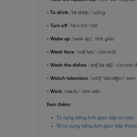
- To drink
/tə driɳk/: uống
- Turn off
/tə:n ɔ:f/: tắt
- Wake up
/weik ʌp/: tỉnh giấc
- Wash face
/wɔʃ feis/: rửa mặt
- Wash the dishes
/wɔʃ ðə dɪʃ/: rửa bát đ
- Watch television
/wɔtʃ ‘teli,viʤn/: xem t
- Work /
wə:rk/: làm việc
Xem thêm:
Từ vựng tiếng Anh giao tiếp cơ bản 
90 từ vựng tiếng Anh giao tiếp thô