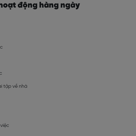
ề hoạt động hàng ngày
óc
c
i tập về nhà
n
 việc