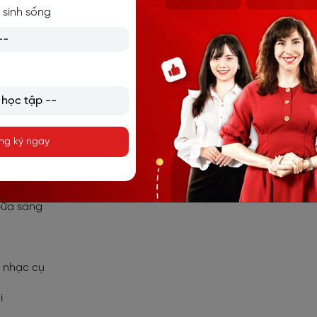
 sinh sống
iếng Anh về hoạt động hàng ngày
ng ký ngay
a sen
bữa sáng
i nhạc cụ
i