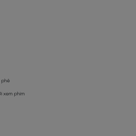
à phê
Đi xem phim