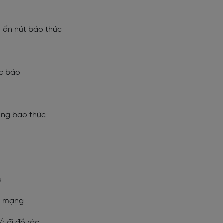
/: ấn nút báo thức
ọc báo
uông báo thức
u
ớt mạng
/: đi đổ rác