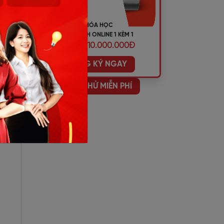
KHÓA HỌC
TIẾNG ANH ONLINE 1 KÈM 1
ƯU ĐÃI 10.000.000Đ
ĐĂNG KÝ NGAY
HỌC THỬ MIỄN PHÍ