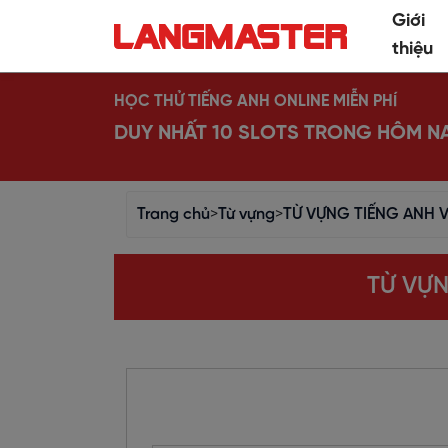
Giới
thiệu
HỌC THỬ TIẾNG ANH ONLINE MIỄN PHÍ
DUY NHẤT 10 SLOTS TRONG HÔM N
Trang chủ
>
Từ vựng
>
TỪ VỰNG TIẾNG ANH
TỪ VỰ