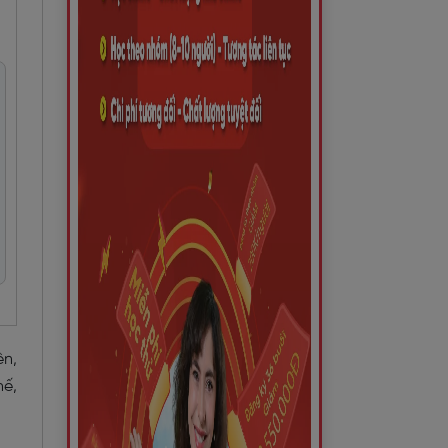
ên,
hế,