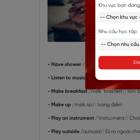
Khu vực bạn đang
Nhu cầu học tập
Từ vựng t
Đă
- Have shower
/hæv ‘ʃouə/: tắm vòi ho
- Listen to music
/‘ mju:zik/: nghe nhạc
- Make breakfast
/meik ‘brekfəst/: làm 
- Make up
/meik ʌp/: trang điểm
- Play an instrument
/‘instru:mənt/: Chơ
- Play outside
/autsaid/: Đi ra ngoài chơ