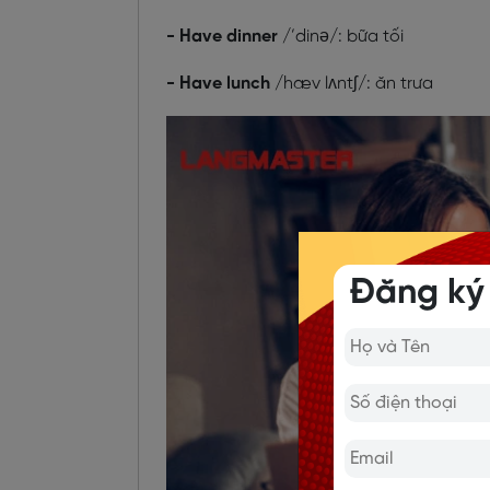
- Have dinner
/’dinə/: bữa tối
- Have lunch
/hæv lʌntʃ/: ăn trưa
Đăng ký