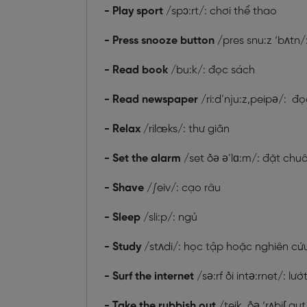
- Play sport
/spɔ:rt/: chơi thể thao
- Press snooze button /
pres snu:z ‘bʌtn
- Read book
/bu:k/: đọc sách
- Read newspaper
/ri:d’nju:z,peipə/: đ
- Relax
/rilæks/: thư giãn
- Set the alarm
/set ðə ə’lɑ:m/: đặt ch
- Shave
/∫eiv/: cạo râu
- Sleep
/sli:p/: ngủ
- Study
/stʌdi/: học tập hoặc nghiên cứ
- Surf the internet
/sə:rf ði intə:rnet/: lư
- Take the rubbish out
/teik ðə ‘rʌbiʃ aut