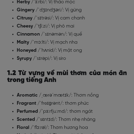
Herby
/ˈɜːrbi/: Vị thảo mộc
Gingery
/ˈdʒɪndʒəri/: Vị gừng
Citrusy
/ˈsɪtrəsi/: Vị cam chanh
Cheesy
/ˈtʃiːzi/: Vị phô mai
Cinnamon
/ˈsɪnəmən/: Vị quế
Malty
/ˈmɔːlti/: Vị mạch nha
Honeyed
/ˈhʌnid/: Vị mật ong
Syrupy
/ˈsɪrəpi/: Vị siro
1.2 Từ vựng về mùi thơm của món ăn
trong tiếng Anh
Aromatic
/ˌærəˈmætɪk/: Thơm nồng
Fragrant
/ˈfreɪɡrənt/: thơm phức
Perfumed
/ˈpɜːrfjuːmd/: thơm ngát
Scented
/ˈsɛntɪd/: Thơm nhẹ nhàng
Floral
/ˈflɔːrəl/: Thơm hương hoa