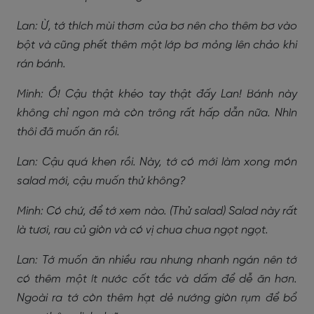
Lan: Ừ, tớ thích mùi thơm của bơ nên cho thêm bơ vào
bột và cũng phết thêm một lớp bơ mỏng lên chảo khi
rán bánh.
Minh: Ồ! Cậu thật khéo tay thật đấy Lan! Bánh này
không chỉ ngon mà còn trông rất hấp dẫn nữa. Nhìn
thôi đã muốn ăn rồi.
Lan: Cậu quá khen rồi. Này, tớ có mới làm xong món
salad mới, cậu muốn thử không?
Minh: Có chứ, để tớ xem nào. (Thử salad) Salad này rất
là tươi, rau củ giòn và có vị chua chua ngọt ngọt.
Lan: Tớ muốn ăn nhiều rau nhưng nhanh ngán nên tớ
có thêm một ít nước cốt tắc và dấm để dễ ăn hơn.
Ngoài ra tớ còn thêm hạt dẻ nướng giòn rụm để bổ