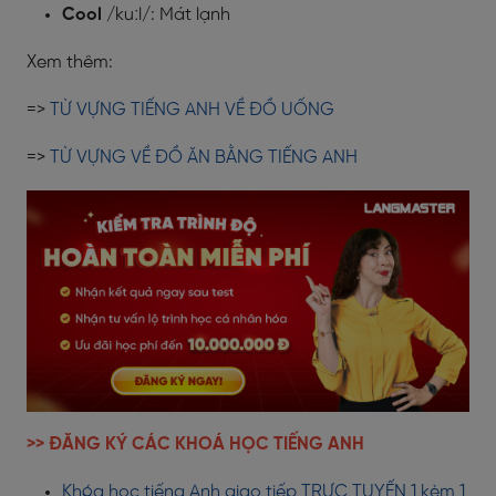
Cool
/kuːl/: Mát lạnh
Xem thêm:
=>
TỪ VỰNG TIẾNG ANH VỀ ĐỒ UỐNG
=>
TỪ VỰNG VỀ ĐỒ ĂN BẰNG TIẾNG ANH
>> ĐĂNG KÝ CÁC KHOÁ HỌC TIẾNG ANH
Khóa học tiếng Anh giao tiếp TRỰC TUYẾN 1 kèm 1