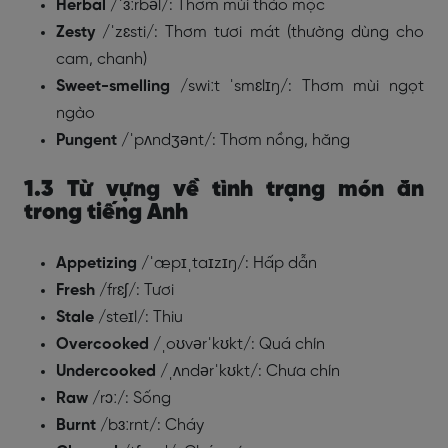
Herbal
/ˈɜːrbəl/: Thơm mùi thảo mộc
Zesty
/ˈzɛsti/: Thơm tươi mát (thường dùng cho
cam, chanh)
Sweet-smelling
/swiːt ˈsmɛlɪŋ/: Thơm mùi ngọt
ngào
Pungent
/ˈpʌndʒənt/: Thơm nồng, hăng
1.3 Từ vựng về tình trạng món ăn
trong tiếng Anh
Appetizing
/ˈæpɪˌtaɪzɪŋ/: Hấp dẫn
Fresh
/frɛʃ/: Tươi
Stale
/steɪl/: Thiu
Overcooked
/ˌoʊvərˈkʊkt/: Quá chín
Undercooked
/ˌʌndərˈkʊkt/: Chưa chín
Raw
/rɔː/: Sống
Burnt
/bɜːrnt/: Cháy