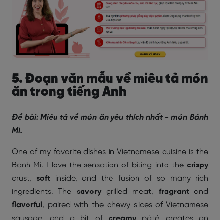
5. Đoạn văn mẫu về miêu tả món
ăn trong tiếng Anh
Đề bài: Miêu tả về món ăn yêu thích nhất - món Bánh
Mì.
One of my favorite dishes in Vietnamese cuisine is the
Banh Mi. I love the sensation of biting into the
crispy
crust,
soft
inside, and the fusion of so many rich
ingredients. The
savory
grilled meat,
fragrant
and
flavorful
, paired with the chewy slices of Vietnamese
sausage, and a bit of
creamy
pâté, creates an