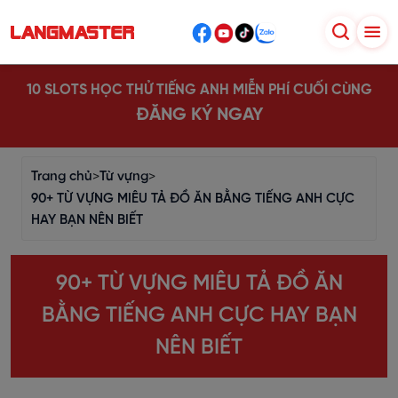
10 SLOTS HỌC THỬ TIẾNG ANH MIỄN PHÍ CUỐI CÙNG
ĐĂNG KÝ NGAY
Trang chủ
>
Từ vựng
>
90+ TỪ VỰNG MIÊU TẢ ĐỒ ĂN BẰNG TIẾNG ANH CỰC
HAY BẠN NÊN BIẾT
90+ TỪ VỰNG MIÊU TẢ ĐỒ ĂN
BẰNG TIẾNG ANH CỰC HAY BẠN
NÊN BIẾT