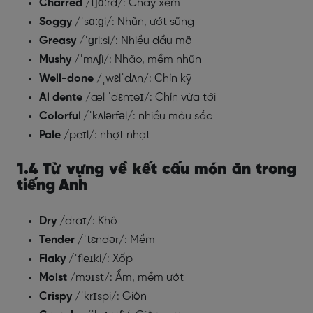
Charred
/tʃɑːrd/: Cháy xém
Soggy
/ˈsɑːɡi/: Nhũn, ướt sũng
Greasy
/ˈɡriːsi/: Nhiều dầu mỡ
Mushy
/ˈmʌʃi/: Nhão, mềm nhũn
Well-done
/ˌwɛlˈdʌn/: Chín kỹ
Al dente
/æl ˈdɛnteɪ/: Chín vừa tới
Colorfu
l /ˈkʌlərfəl/: nhiều màu sắc
Pale
/peɪl/: nhợt nhạt
1.4 Từ vựng về kết cấu món ăn trong
tiếng Anh
Dry
/draɪ/: Khô
Tender
/ˈtɛndər/: Mềm
Flaky
/ˈfleɪki/: Xốp
Moist
/mɔɪst/: Ẩm, mềm ướt
Crispy
/ˈkrɪspi/: Giòn