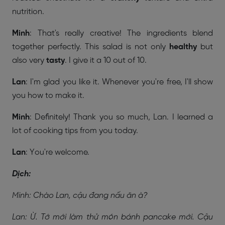
nutrition.
Minh
: That's really creative! The ingredients blend
together perfectly. This salad is not only
healthy
but
also very
tasty
. I give it a 10 out of 10.
Lan
: I'm glad you like it. Whenever you're free, I'll show
you how to make it.
Minh
: Definitely! Thank you so much, Lan. I learned a
lot of cooking tips from you today.
Lan
: You're welcome.
Dịch:
Minh: Chào Lan, cậu đang nấu ăn à?
Lan: Ừ. Tớ mới làm thử món bánh pancake mới. Cậu