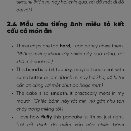
texture.
(Món mì này hơi chín quá, nó đã mất đi độ
dai rồi.)
2.4 Mẫu câu tiếng Anh miêu tả kết
cấu cả món ăn
These chips are too
hard
, I can barely chew them.
(Những miếng khoai tây chiên này quá cứng, tôi
khó mà nhai nổi.)
This bread is a bit too
dry
; maybe I could eat with
some butter or jam.
(Bánh mì này hơi khô; có lẽ tôi
cần ăn cùng với một chút bơ hoặc mứt.)
The cake is so
smooth
, it practically melts in my
mouth.
(Chiếc bánh này rất mịn, nó gần như tan
chảy trong miệng tôi.)
I love how
fluffy
this pancake is; it's so just right.
(Tôi rất thích độ mềm xốp của chiếc bánh