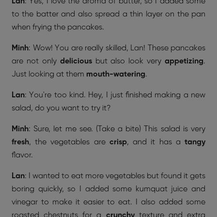
Lan
: Yes, I love the aroma of butter, so I added some
to the batter and also spread a thin layer on the pan
when frying the pancakes.
Minh
: Wow! You are really skilled, Lan! These pancakes
are not only
delicious
but also look very
appetizing
.
Just looking at them
mouth-watering
.
Lan
: You're too kind. Hey, I just finished making a new
salad, do you want to try it?
Minh
: Sure, let me see. (Take a bite) This salad is very
fresh
, the vegetables are
crisp
, and it has a
tangy
flavor.
Lan
: I wanted to eat more vegetables but found it gets
boring quickly, so I added some kumquat juice and
vinegar to make it easier to eat. I also added some
roasted chestnuts for a
crunchy
texture and extra