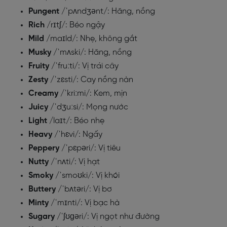
Pungent
/ˈpʌndʒənt/: Hăng, nồng
Rich
/rɪtʃ/: Béo ngậy
Mild
/maɪld/: Nhẹ, không gắt
Musky
/ˈmʌski/: Hăng, nồng
Fruity
/ˈfruːti/: Vị trái cây
Zesty
/ˈzɛsti/: Cay nồng nàn
Creamy
/ˈkriːmi/: Kem, mịn
Juicy
/ˈdʒuːsi/: Mọng nước
Light
/laɪt/: Béo nhẹ
Heavy
/ˈhɛvi/: Ngấy
Peppery
/ˈpɛpəri/: Vị tiêu
Nutty
/ˈnʌti/: Vị hạt
Smoky
/ˈsmoʊki/: Vị khói
Buttery
/ˈbʌtəri/: Vị bơ
Minty
/ˈmɪnti/: Vị bạc hà
Sugary
/ˈʃʊɡəri/: Vị ngọt như đường