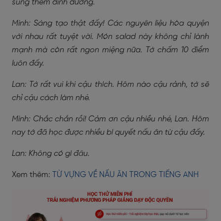
sung thêm dinh dưỡng.
Minh: Sáng tạo thật đấy! Các nguyên liệu hòa quyện
với nhau rất tuyệt vời. Món salad này không chỉ lành
mạnh mà còn rất ngon miệng nữa. Tớ chấm 10 điểm
luôn đấy.
Lan: Tớ rất vui khi cậu thích. Hôm nào cậu rảnh, tớ sẽ
chỉ cậu cách làm nhé.
Minh: Chắc chắn rồi! Cảm ơn cậu nhiều nhé, Lan. Hôm
nay tớ đã học được nhiều bí quyết nấu ăn từ cậu đấy.
Lan: Không có gì đâu.
Xem thêm:
TỪ VỰNG VỀ NẤU ĂN TRONG TIẾNG ANH