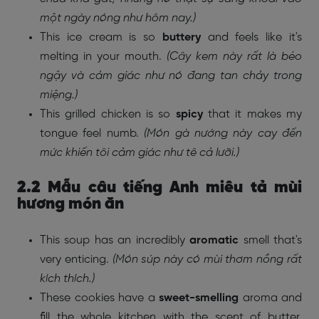
một ngày nóng như hôm nay.)
This ice cream is so
buttery
and feels like it's
melting in your mouth.
(Cây kem này rất là béo
ngậy và cảm giác như nó đang tan chảy trong
miệng.)
This grilled chicken is so
spicy
that it makes my
tongue feel numb.
(Món gà nướng này cay đến
mức khiến tôi cảm giác như tê cả lưỡi.)
2.2 Mẫu câu tiếng Anh miêu tả mùi
hương món ăn
This soup has an incredibly
aromatic
smell that's
very enticing.
(Món súp này có mùi thơm nồng rất
kích thích.)
These cookies have a
sweet-smelling
aroma and
fill the whole kitchen with the scent of butter.