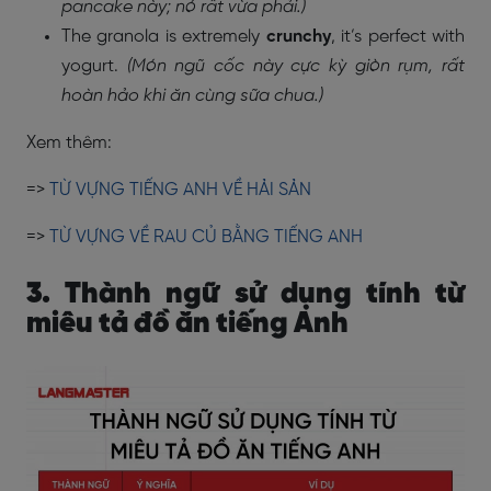
pancake này; nó rất vừa phải.)
The granola is extremely
crunchy
, it’s perfect with
yogurt.
(Món ngũ cốc này cực kỳ giòn rụm, rất
hoàn hảo khi ăn cùng sữa chua.)
Xem thêm:
=>
TỪ VỰNG TIẾNG ANH VỀ HẢI SẢN
=>
TỪ VỰNG VỀ RAU CỦ BẰNG TIẾNG ANH
3. Thành ngữ sử dụng tính từ
miêu tả đồ ăn tiếng Anh