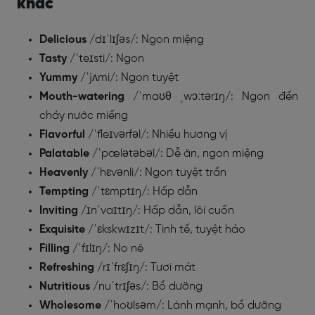
khác
Delicious
/dɪˈlɪʃəs/: Ngon miệng
Tasty
/ˈteɪsti/: Ngon
Yummy
/ˈjʌmi/: Ngon tuyệt
Mouth-watering
/ˈmaʊθ ˌwɔːtərɪŋ/: Ngon đến
chảy nước miếng
Flavorful
/ˈfleɪvərfəl/: Nhiều hương vị
Palatable
/ˈpælətəbəl/: Dễ ăn, ngon miệng
Heavenly
/ˈhɛvənli/: Ngon tuyệt trần
Tempting
/ˈtɛmptɪŋ/: Hấp dẫn
Inviting
/ɪnˈvaɪtɪŋ/: Hấp dẫn, lôi cuốn
Exquisite
/ˈɛkskwɪzɪt/: Tinh tế, tuyệt hảo
Filling
/ˈfɪlɪŋ/: No nê
Refreshing
/rɪˈfrɛʃɪŋ/: Tươi mát
Nutritious
/nuˈtrɪʃəs/: Bổ dưỡng
Wholesome
/ˈhoʊlsəm/: Lành mạnh, bổ dưỡng