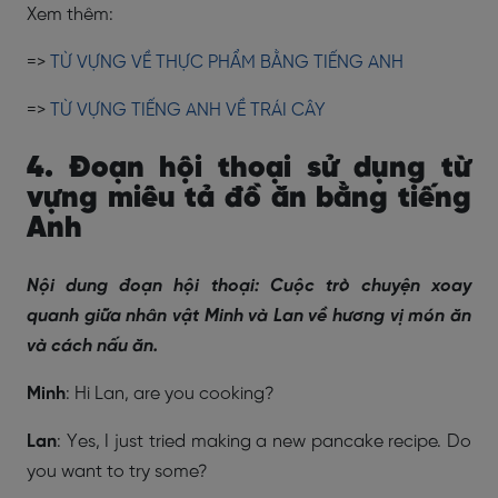
Xem thêm:
=>
TỪ VỰNG VỀ THỰC PHẨM BẰNG TIẾNG ANH
=>
TỪ VỰNG TIẾNG ANH VỀ TRÁI CÂY
4. Đoạn hội thoại sử dụng từ
vựng miêu tả đồ ăn bằng tiếng
Anh
Nội dung đoạn hội thoại: Cuộc trò chuyện xoay
quanh giữa nhân vật Minh và Lan về hương vị món ăn
và cách nấu ăn.
Minh
: Hi Lan, are you cooking?
Lan
: Yes, I just tried making a new pancake recipe. Do
you want to try some?