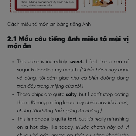
Cách miêu tả món ăn bằng tiếng Anh
2.1 Mẫu câu tiếng Anh miêu tả mùi vị
món ăn
This cake is incredibly
sweet
, I feel like a sea of
sugar is flooding my mouth.
(Chiếc bánh này ngọt
vô cùng, tôi cảm giác như cả biển đường đang
tràn đầy trong miệng của tôi.)
These chips are quite
salty
, but I can't stop eating
them. (Những miếng khoai
tây chiên này khá mặn,
nhưng tôi không thể ngừng ăn chúng.)
This lemonade is quite
tart
, but it's really refreshing
on a hot day like today.
(Nước chanh này có vị
chua khá gắt, nhưng nó thật sự sảng khoái vào