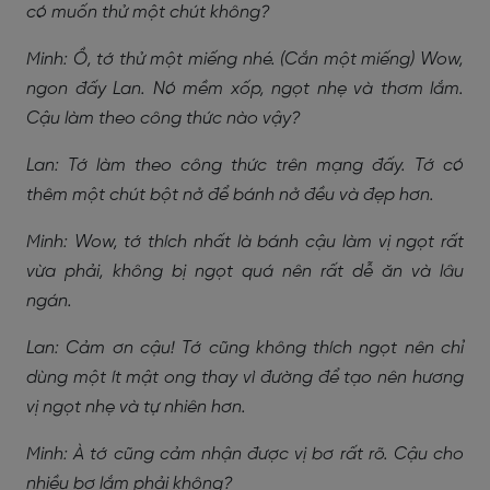
có muốn thử một chút không?
Minh: Ồ, tớ thử một miếng nhé. (Cắn một miếng) Wow,
ngon đấy Lan. Nó mềm xốp, ngọt nhẹ và thơm lắm.
Cậu làm theo công thức nào vậy?
Lan: Tớ làm theo công thức trên mạng đấy. Tớ có
thêm một chút bột nở để bánh nở đều và đẹp hơn.
Minh: Wow, tớ thích nhất là bánh cậu làm vị ngọt rất
vừa phải, không bị ngọt quá nên rất dễ ăn và lâu
ngán.
Lan: Cảm ơn cậu! Tớ cũng không thích ngọt nên chỉ
dùng một ít mật ong thay vì đường để tạo nên hương
vị ngọt nhẹ và tự nhiên hơn.
Minh: À tớ cũng cảm nhận được vị bơ rất rõ. Cậu cho
nhiều bơ lắm phải không?