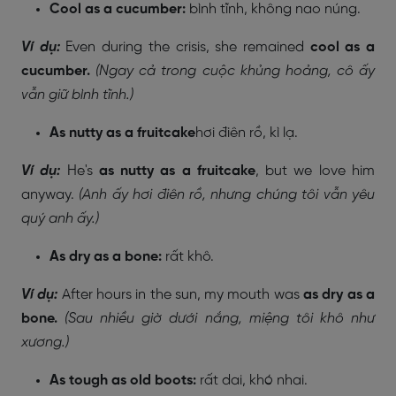
Cool as a cucumber:
bình tĩnh, không nao núng.
Ví dụ:
Even during the crisis, she remained
cool as a
cucumber.
(Ngay cả trong cuộc khủng hoảng, cô ấy
vẫn giữ bình tĩnh.)
As nutty as a fruitcake
hơi điên rồ, kì lạ.
Ví dụ:
He's
as nutty as a fruitcake
, but we love him
anyway.
(Anh ấy hơi điên rồ, nhưng chúng tôi vẫn yêu
quý anh ấy.)
As dry as a bone:
rất khô.
Ví dụ:
After hours in the sun, my mouth was
as dry as a
bone.
(Sau nhiều giờ dưới nắng, miệng tôi khô như
xương.)
As tough as old boots:
rất dai, khó nhai.