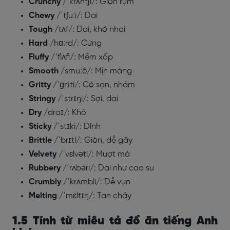
Crunchy
/ˈkrʌntʃi/: Giòn rụm
Chewy
/ˈtʃuːi/: Dai
Tough
/tʌf/: Dai, khó nhai
Hard
/hɑːrd/: Cứng
Fluffy
/ˈflʌfi/: Mềm xốp
Smooth
/smuːð/: Mịn màng
Gritty
/ˈɡrɪti/: Có sạn, nhám
Stringy
/ˈstrɪŋi/: Sợi, dai
Dry
/draɪ/: Khô
Sticky
/ˈstɪki/: Dính
Brittle
/ˈbrɪtl/: Giòn, dễ gãy
Velvety
/ˈvɛlvəti/: Mượt mà
Rubbery
/ˈrʌbəri/: Dai như cao su
Crumbly
/ˈkrʌmbli/: Dễ vụn
Melting
/ˈmɛltɪŋ/: Tan chảy
1.5 Tính từ miêu tả đồ ăn tiếng Anh