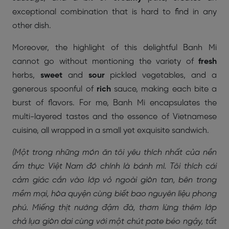
exceptional combination that is hard to find in any
other dish.
Moreover, the highlight of this delightful Banh Mi
cannot go without mentioning the variety of
fresh
herbs,
sweet
and
sour
pickled vegetables, and a
generous spoonful of
rich
sauce, making each bite a
burst of flavors. For me, Banh Mi encapsulates the
multi-layered tastes and the essence of Vietnamese
cuisine, all wrapped in a small yet exquisite sandwich.
(Một trong những món ăn tôi yêu thích nhất của nền
ẩm thực Việt Nam đó chính là bánh mì. Tôi thích cái
cảm giác cắn vào lớp vỏ ngoài giòn tan, bên trong
mềm mại, hòa quyện cùng biết bao nguyên liệu phong
phú. Miếng thịt nướng đậm đà, thơm lừng thêm lớp
chả lụa giòn dai cùng với một chút pate béo ngậy, tất