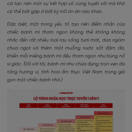
cả tạo nên một sự kết hợp vô cùng tuyệt vời mà khó
có thể bắt gặp ở bất kỳ m0 ón ăn nào khác.
Đặc biệt, một trong yếu tố tạo nên điểm nhấn của
chiếc bánh mì thơm ngon không thể không không
nhắc đến rất nhiều loại rau sống tươi mát, dưa ngâm
chua ngọt và thêm một muỗng nước sốt đậm đà,
khiến mỗi miếng bánh mì đều thơm ngon như bùng nổ
vị giác. Đối với tôi, bánh mì như chứa đựng trọn vẹn đa
tầng hương vị, tinh hoa ẩm thực Việt Nam trong gói
gọn một chiếc bánh nhỏ.)