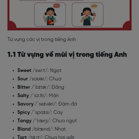
Từ vựng các vị trong tiếng Anh
1.1 Từ vựng về mùi vị trong tiếng Anh
Sweet
/swiːt/: Ngọt
Sour
/saʊər/: Chua
Bitter
/ˈbɪtər/: Đắng
Salty
/ˈsɔːlti/: Mặn
Savory
/ˈseɪvəri/: Đậm đà
Spicy
/ˈspaɪsi/: Cay
Tangy
/ˈtæŋi/: Chua ngọt
Bland
/blænd/: Nhạt
Tart
/tɑːrt/: Chua hơi gắt