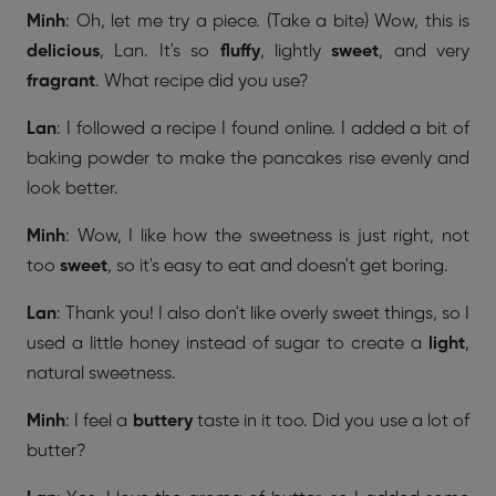
Minh
: Oh, let me try a piece. (Take a bite) Wow, this is
delicious
, Lan. It's so
fluffy
, lightly
sweet
, and very
fragrant
. What recipe did you use?
Lan
: I followed a recipe I found online. I added a bit of
baking powder to make the pancakes rise evenly and
look better.
Minh
: Wow, I like how the sweetness is just right, not
too
sweet
, so it's easy to eat and doesn't get boring.
Lan
: Thank you! I also don't like overly sweet things, so I
used a little honey instead of sugar to create a
light
,
natural sweetness.
Minh
: I feel a
buttery
taste in it too. Did you use a lot of
butter?