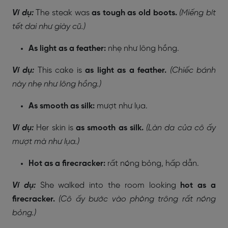
Ví dụ:
The steak was
as tough as old boots.
(Miếng bít
tết dai như giày cũ.)
As light as a feather:
nhẹ như lông hồng.
Ví dụ:
This cake is
as light as a feather.
(Chiếc bánh
này nhẹ như lông hồng.)
As smooth as silk:
mượt như lụa.
Ví dụ:
Her skin is
as smooth as silk.
(Làn da của cô ấy
mượt mà như lụa.)
Hot as a firecracker:
rất nóng bỏng, hấp dẫn.
Ví dụ:
She walked into the room looking
hot as a
firecracker.
(Cô ấy bước vào phòng trông rất nóng
bỏng.)