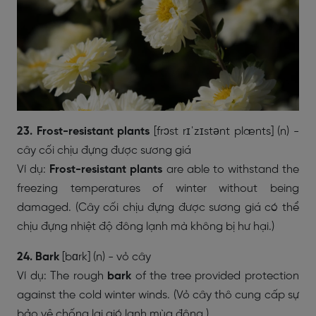
23. Frost-resistant plants
[frɔst rɪˈzɪstənt plænts] (n) -
cây cối chịu đựng được sương giá
Ví dụ:
Frost-resistant plants
are able to withstand the
freezing temperatures of winter without being
damaged. (Cây cối chịu đựng được sương giá có thể
chịu đựng nhiệt độ đông lạnh mà không bị hư hại.)
24. Bark
[bɑrk] (n) - vỏ cây
Ví dụ: The rough
bark
of the tree provided protection
against the cold winter winds. (Vỏ cây thô cung cấp sự
bảo vệ chống lại gió lạnh mùa đông.)