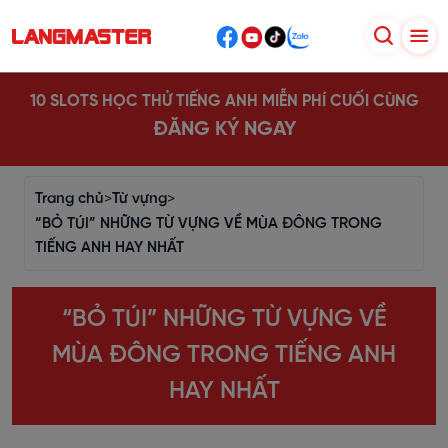
10 SLOTS HỌC THỬ TIẾNG ANH MIỄN PHÍ CUỐI CÙNG
ĐĂNG KÝ NGAY
Trang chủ
>
Từ vựng
>
“BỎ TÚI” NHỮNG TỪ VỰNG VỀ MÙA ĐÔNG TRONG
TIẾNG ANH HAY NHẤT
“BỎ TÚI” NHỮNG TỪ VỰNG VỀ
MÙA ĐÔNG TRONG TIẾNG ANH
HAY NHẤT