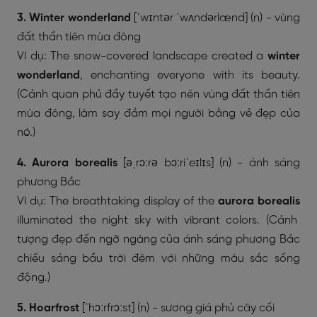
3. Winter wonderland
[ˈwɪntər ˈwʌndərlænd] (n) - vùng
đất thần tiên mùa đông
Ví dụ: The snow-covered landscape created a
winter
wonderland
, enchanting everyone with its beauty.
(Cảnh quan phủ đầy tuyết tạo nên vùng đất thần tiên
mùa đông, làm say đắm mọi người bằng vẻ đẹp của
nó.)
4. Aurora borealis
[əˌrɔːrə bɔːriˈeɪlɪs] (n) - ánh sáng
phương Bắc
Ví dụ: The breathtaking display of the
aurora borealis
illuminated the night sky with vibrant colors. (Cảnh
tượng đẹp đến ngỡ ngàng của ánh sáng phương Bắc
chiếu sáng bầu trời đêm với những màu sắc sống
động.)
5. Hoarfrost
[ˈhɔːrfrɔːst] (n) - sương giá phủ cây cối