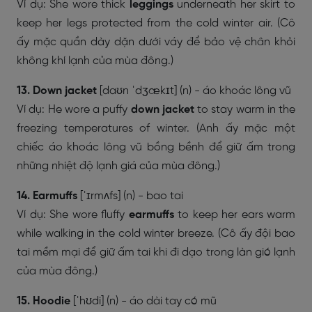
Ví dụ: She wore thick
leggings
underneath her skirt to
keep her legs protected from the cold winter air. (Cô
ấy mặc quần dày dặn dưới váy để bảo vệ chân khỏi
không khí lạnh của mùa đông.)
13. Down jacket
[daʊn ˈdʒækɪt] (n) - áo khoác lông vũ
Ví dụ: He wore a puffy
down jacket
to stay warm in the
freezing temperatures of winter. (Anh ấy mặc một
chiếc áo khoác lông vũ bồng bềnh để giữ ấm trong
những nhiệt độ lạnh giá của mùa đông.)
14. Earmuffs
[ˈɪrmʌfs] (n) - bao tai
Ví dụ: She wore fluffy
earmuffs
to keep her ears warm
while walking in the cold winter breeze. (Cô ấy đội bao
tai mềm mại để giữ ấm tai khi đi dạo trong làn gió lạnh
của mùa đông.)
15. Hoodie
[ˈhʊdi] (n) - áo dài tay có mũ