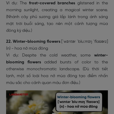
Ví dụ: The
frost-covered branches
glistened in the
morning sunlight, creating a magical winter scene.
(Nhánh cây phủ sương giá lấp lánh trong ánh sáng
mặt trời buổi sáng, tạo nên một cảnh tượng mùa
đông kỳ diệu.)
22. Winter-blooming flowers
[ˈwɪntər ˈbluːmɪŋ ˈflaʊərz]
(n) - hoa nở mùa đông
Ví dụ: Despite the cold weather, some
winter-
blooming flowers
added bursts of color to the
otherwise monochromatic landscape. (Dù thời tiết
lạnh, một số loài hoa nở mùa đông tạo điểm nhấn
màu sắc cho cảnh quan màu đơn điệu.)