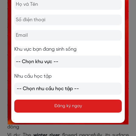
đông
Ví dụ: The
winter foliage
of the deciduous trees
consisted of bare branches, creating a stark contrast
against the snowy backdrop. (Tán lá mùa đông của
cây rụng lá bao gồm những cành cây trơ trụi, tạo nên
sự tương phản rõ rệt trên nền tuyết.)
Khu vực bạn đang sinh sống
11. Winter wildlife
[ˈwɪntər ˈwaɪldlaɪf] (n) - động vật
hoang dã mùa đông
Ví dụ: In winter, you can spot various species of
winter
Nhu cầu học tập
wildlife
such as deer, foxes, and birds adapted to the
cold climate. (Vào mùa đông, bạn có thể nhìn thấy
nhiều loài động vật hoang dã mùa đông như nai, cáo
và chim đã thích nghi với khí hậu lạnh.)
Đăng ký ngay
12. Winter river
[ˈwɪntər ˈrɪvər] (n) - con sông mùa
đông
Ví dụ: The
winter river
flowed peacefully, its surface