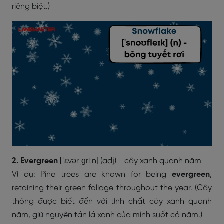
riêng biệt.)
2. Evergreen
[ˈɛvərˌɡriːn] (adj) - cây xanh quanh năm
Ví dụ: Pine trees are known for being
evergreen
,
retaining their green foliage throughout the year. (Cây
thông được biết đến với tính chất cây xanh quanh
năm, giữ nguyên tán lá xanh của mình suốt cả năm.)