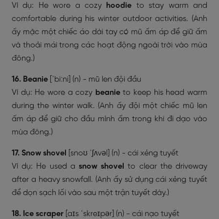
Ví dụ: He wore a cozy
hoodie
to stay warm and
comfortable during his winter outdoor activities. (Anh
ấy mặc một chiếc áo dài tay có mũ ấm áp để giữ ấm
và thoải mái trong các hoạt động ngoài trời vào mùa
đông.)
16. Beanie
[ˈbiːni] (n) - mũ len đội đầu
Ví dụ: He wore a cozy
beanie
to keep his head warm
during the winter walk. (Anh ấy đội một chiếc mũ len
ấm áp để giữ cho đầu mình ấm trong khi đi dạo vào
mùa đông.)
17. Snow shovel
[snoʊ ˈʃʌvəl] (n) - cái xẻng tuyết
Ví dụ: He used a
snow shovel
to clear the driveway
after a heavy snowfall. (Anh ấy sử dụng cái xẻng tuyết
để dọn sạch lối vào sau một trận tuyết dày.)
18. Ice scraper
[aɪs ˈskreɪpər] (n) - cái nạo tuyết