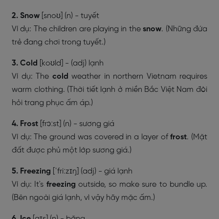
​​2.
Snow
[snoʊ] (n) - tuyết
Ví dụ: The children are playing in the
snow
. (Những đứa
trẻ đang chơi trong tuyết.)
3. Cold
[koʊld] - (adj) lạnh
Ví dụ: The
cold
weather in northern Vietnam requires
warm clothing. (Thời tiết lạnh ở miền Bắc Việt Nam đòi
hỏi trang phục ấm áp.)
4. Frost
[frɔːst] (n) - sương giá
Ví dụ: The ground was covered in a layer of
frost
. (Mặt
đất được phủ một lớp sương giá.)
5. Freezing
[ˈfriːzɪŋ] (adj) - giá lạnh
Ví dụ: It's
freezing
outside, so make sure to bundle up.
(Bên ngoài giá lạnh, vì vậy hãy mặc ấm.)
6. Ice
[aɪs] (n) - băng