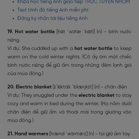
Khóa học tiếng Anh giao tiếp TRỰC TUYẾN NHÓM
Test trình độ tiếng Anh miễn phí
Đăng ký nhận tài liệu tiếng Anh
19. Hot water bottle
[hɑt ˈwɔtər ˈbɑtl] (n) - bình nước
nóng
Ví dụ: She cuddled up with a
hot water bottle
to keep
warm on the cold winter nights. (Cô ấy ôm một chiếc
bình nước nóng để giữ ấm trong những đêm lạnh giá
của mùa đông.)
20. Electric blanket
[ɪˈlɛktrɪk ˈblæŋkɪt] (n) - chăn điện
Ví dụ: They snuggled under the
electric blanket
to stay
cozy and warm in bed during the winter. (Họ nằm dưới
chăn điện để giữ ấm và thoải mái trong giường vào
mùa đông.)
21. Hand warmers
[hænd ˈwɔrmərz] (n) - túi giữ ấm tay