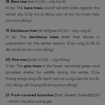
18. Bare tree
[bɛr triː] (n) - cây trụi lá
Ví dụ: The
bare trees
stood tall and stark against the
winter sky. (Cây trụi lá đứng cao và trơ trọi trước bầu
trời mùa đông.)
19. Deciduous tree
[dɪˈsɪdʒuəs triː] (n) - cây rụng lá
Ví dụ: The
deciduous trees
shed their leaves in
preparation for the winter season. (Cây rụng lá đổ lá
để chuẩn bị cho mùa đông.)
20. Pine tree
[paɪn triː] (n) - cây thông
Ví dụ: The
pine trees
in the forest remained green and
provided shelter for wildlife during the winter. (Cây
thông trong rừng vẫn xanh tươi và cung cấp nơi trú ẩn
cho động vật hoang dã trong mùa đông.)
21. Frost-covered branches
[frɔst ˈkʌvərd ˈbræntʃɪz] (n)
- nhánh cây phủ sương giá