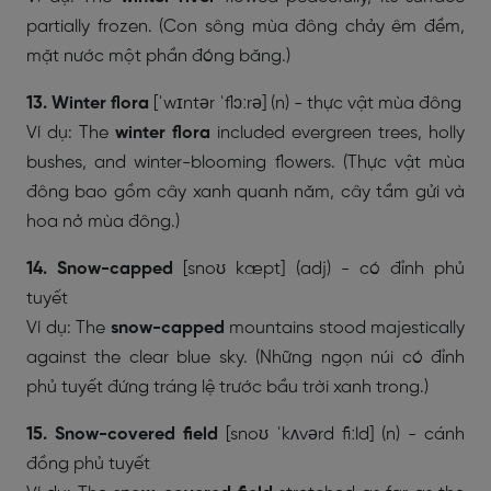
partially frozen. (Con sông mùa đông chảy êm đềm,
mặt nước một phần đóng băng.)
13. Winter flora
[ˈwɪntər ˈflɔːrə] (n) - thực vật mùa đông
Ví dụ: The
winter flora
included evergreen trees, holly
bushes, and winter-blooming flowers. (Thực vật mùa
đông bao gồm cây xanh quanh năm, cây tầm gửi và
hoa nở mùa đông.)
14. Snow-capped
[snoʊ kæpt] (adj) - có đỉnh phủ
tuyết
Ví dụ: The
snow-capped
mountains stood majestically
against the clear blue sky. (Những ngọn núi có đỉnh
phủ tuyết đứng tráng lệ trước bầu trời xanh trong.)
15. Snow-covered field
[snoʊ ˈkʌvərd fiːld] (n) - cánh
đồng phủ tuyết