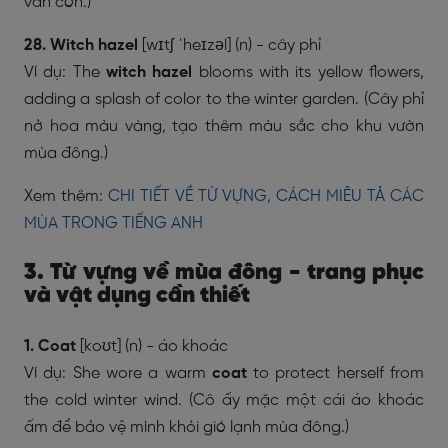
vẫn còn.)
28. Witch
hazel
[wɪtʃ ˈheɪzəl] (n) - cây phỉ
Ví dụ: The
witch
hazel
blooms with its yellow flowers,
adding a splash of color to the winter garden. (Cây phỉ
nở hoa màu vàng, tạo thêm màu sắc cho khu vườn
mùa đông.)
Xem thêm:
CHI TIẾT VỀ TỪ VỰNG, CÁCH MIÊU TẢ CÁC
MÙA TRONG TIẾNG ANH
3. Từ vựng về mùa đông - trang phục
và vật dụng cần thiết
1. Coat
[koʊt] (n) - áo khoác
Ví dụ: She wore a warm
coat
to protect herself from
the cold winter wind. (Cô ấy mặc một cái áo khoác
ấm để bảo vệ mình khỏi gió lạnh mùa đông.)