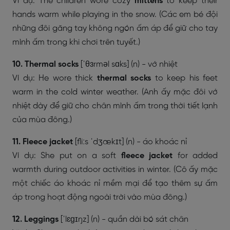
Ví dụ: The children wore cozy
mittens
to keep their
hands warm while playing in the snow. (Các em bé đội
những đôi găng tay không ngón ấm áp để giữ cho tay
mình ấm trong khi chơi trên tuyết.)
10. T
hermal socks
[ˈθɜrməl sɑks] (n) - vớ nhiệt
Ví dụ: He wore thick
thermal socks
to keep his feet
warm in the cold winter weather. (Anh ấy mặc đôi vớ
nhiệt dày để giữ cho chân mình ấm trong thời tiết lạnh
của mùa đông.)
11. Fleece jacket
[fliːs ˈdʒækɪt] (n) - áo khoác nỉ
Ví dụ: She put on a soft
fleece jacket
for added
warmth during outdoor activities in winter. (Cô ấy mặc
một chiếc áo khoác nỉ mềm mại để tạo thêm sự ấm
áp trong hoạt động ngoài trời vào mùa đông.)
12. Leggings
[ˈlɛɡɪŋz] (n) - quần dài bó sát chân