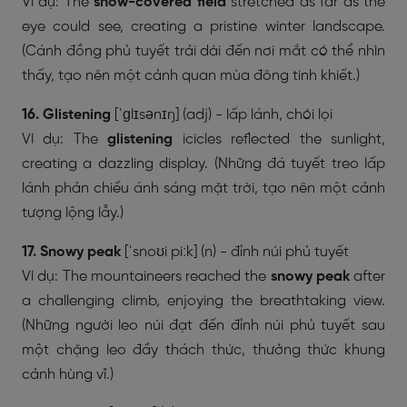
Ví dụ: The
snow-covered field
stretched as far as the
eye could see, creating a pristine winter landscape.
(Cánh đồng phủ tuyết trải dài đến nơi mắt có thể nhìn
thấy, tạo nên một cảnh quan mùa đông tinh khiết.)
16. Glistening
[ˈɡlɪsənɪŋ] (adj) - lấp lánh, chói lọi
Ví dụ: The
glistening
icicles reflected the sunlight,
creating a dazzling display. (Những đá tuyết treo lấp
lánh phản chiếu ánh sáng mặt trời, tạo nên một cảnh
tượng lộng lẫy.)
17. Snowy
peak
[ˈsnoʊi piːk] (n) - đỉnh núi phủ tuyết
Ví dụ: The mountaineers reached the
snowy peak
after
a challenging climb, enjoying the breathtaking view.
(Những người leo núi đạt đến đỉnh núi phủ tuyết sau
một chặng leo đầy thách thức, thưởng thức khung
cảnh hùng vĩ.)