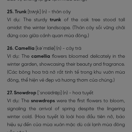
25. Trunk
[trʌŋk] (n) - thân cây
Ví dụ: The sturdy
trunk
of the oak tree stood tall
amidst the winter landscape. (Thân cây sồi vững chãi
đứng cao giữa cảnh quan mùa đông.)
26. Camellia
[kəˈmɛliə] (n) - cây trà
Ví dụ: The
camellia
flowers bloomed delicately in the
winter garden, showcasing their beauty and fragrance.
(Các bông hoa trà nở rất tinh tế trong khu vườn mùa
đông, thể hiện vẻ đẹp và hương thơm của chúng.)
27. Snowdrop
[ˈsnoʊdrɑp] (n) - hoa tuyết
Ví dụ: The
snowdrops
were the first flowers to bloom,
signaling the arrival of spring despite the lingering
winter cold. (Hoa tuyết là loài hoa đầu tiên nở, báo
hiệu sự đến của mùa xuân mặc dù cái lạnh mùa đông