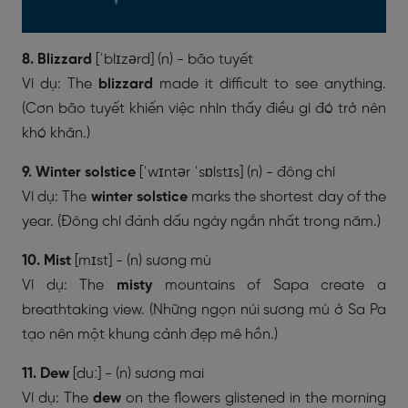
8. Blizzard
[ˈblɪzərd] (n) - bão tuyết
Ví dụ: The
blizzard
made it difficult to see anything.
(Cơn bão tuyết khiến việc nhìn thấy điều gì đó trở nên
khó khăn.)
9. Winter solstice
[ˈwɪntər ˈsɒlstɪs] (n) - đông chí
Ví dụ: The
winter solstice
marks the shortest day of the
year. (Đông chí đánh dấu ngày ngắn nhất trong năm.)
10. Mist
[mɪst] - (n) sương mù
Ví dụ: The
misty
mountains of Sapa create a
breathtaking view. (Những ngọn núi sương mù ở Sa Pa
tạo nên một khung cảnh đẹp mê hồn.)
11. Dew
[duː] - (n) sương mai
Ví dụ: The
dew
on the flowers glistened in the morning