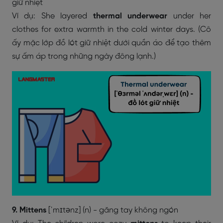
giữ nhiệt
Ví dụ: She layered
thermal
underwear
under her
clothes for extra warmth in the cold winter days. (Cô
ấy mặc lớp đồ lót giữ nhiệt dưới quần áo để tạo thêm
sự ấm áp trong những ngày đông lạnh.)
9. Mittens
[ˈmɪtənz] (n) - găng tay không ngón