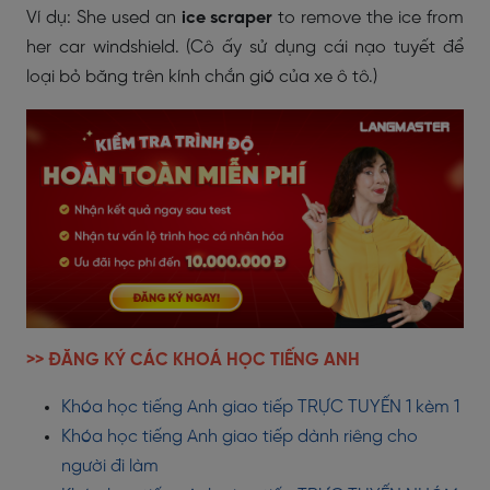
Ví dụ: She used an
ice scraper
to remove the ice from
her car windshield. (Cô ấy sử dụng cái nạo tuyết để
loại bỏ băng trên kính chắn gió của xe ô tô.)
>> ĐĂNG KÝ CÁC KHOÁ HỌC TIẾNG ANH
Khóa học tiếng Anh giao tiếp TRỰC TUYẾN 1 kèm 1
Khóa học tiếng Anh giao tiếp dành riêng cho
người đi làm