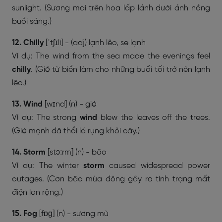
sunlight. (Sương mai trên hoa lấp lánh dưới ánh nắng
buổi sáng.)
12. Chilly
[ˈtʃɪli] - (adj) lạnh lẽo, se lạnh
Ví dụ: The wind from the sea made the evenings feel
chilly
. (Gió từ biển làm cho những buổi tối trở nên lạnh
lẽo.)
13. Wind
[wɪnd] (n) - gió
Ví dụ: The strong
wind
blew the leaves off the trees.
(Gió mạnh đã thổi lá rụng khỏi cây.)
14. Storm
[stɔːrm] (n) - bão
Ví dụ: The winter
storm
caused widespread power
outages. (Cơn bão mùa đông gây ra tình trạng mất
điện lan rộng.)
15. Fog
[fɒɡ] (n) - sương mù