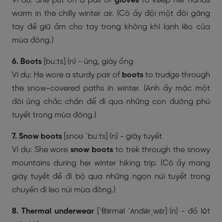
Ví dụ: She put on a pair of
gloves
to keep her hands
warm in the chilly winter air. (Cô ấy đội một đôi găng
tay để giữ ấm cho tay trong không khí lạnh lẽo của
mùa đông.)
6. Boots
[buːts] (n) - ủng, giày ống
Ví dụ: He wore a sturdy pair of
boots
to trudge through
the snow-covered paths in winter. (Anh ấy mặc một
đôi ủng chắc chắn để đi qua những con đường phủ
tuyết trong mùa đông.)
7. Snow
boots
[snoʊ ˈbuːts] (n) - giày tuyết
Ví dụ: She wore
snow boots
to trek through the snowy
mountains during her winter hiking trip. (Cô ấy mang
giày tuyết để đi bộ qua những ngọn núi tuyết trong
chuyến đi leo núi mùa đông.)
8. Thermal underwear
[ˈθɜrməl ˈʌndərˌwɛr] (n) - đồ lót