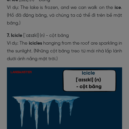
Ví dụ: The lake is frozen, and we can walk on the
ice
.
(Hồ đã đóng băng, và chúng ta có thể đi trên bề mặt
băng.)
7. Icicle
[ˈaɪsɪkl] (n) - cột băng
Ví dụ: The
icicles
hanging from the roof are sparkling in
the sunlight. (Những cột băng treo từ mái nhà lấp lánh
dưới ánh nắng mặt trời.)