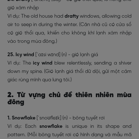
gió xâm nhập
Ví dụ: The old house had
drafty
windows, allowing cold
air to seep in during the winter. (Căn nhà cũ có cửa sổ
có gió thổi qua, khiến cho không khí lạnh xâm nhập
vào trong mùa đông.)
25. Icy wind
[ˈaɪsi wɪnd] (n) - gió lạnh giá
Ví dụ: The
icy wind
blew relentlessly, sending a shiver
down my spine. (Gió lạnh giá thổi dữ dội, gửi một cảm
giác rùng mình qua lưng tôi.)
2. Từ vựng chủ đề thiên nhiên mùa
đông
1. Snowflake
[ˈsnoʊfleɪk] (n) - bông tuyết rơi
Ví dụ: Each
snowflake
is unique in its shape and
pattern. (Mỗi bông tuyết rơi
có hình dạng và mẫu mã