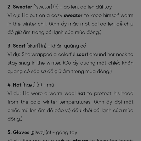
2. Sweater
[ˈswɛtər] (n) - áo len, áo len dài tay
Ví dụ: He put on a cozy
sweater
to keep himself warm
in the winter chill. (Anh ấy mặc một cái áo len dễ chịu
để giữ ấm trong cái lạnh của mùa đông.)
3. Scarf
[skɑrf] (n) - khăn quàng cổ
Ví dụ: She wrapped a colorful
scarf
around her neck to
stay snug in the winter. (Cô ấy quàng một chiếc khăn
quàng cổ sặc sỡ để giữ ấm trong mùa đông.)
4. Hat
[hæt] (n) - mũ
Ví dụ: He wore a warm wool
hat
to protect his head
from the cold winter temperatures. (Anh ấy đội một
chiếc mũ len ấm để bảo vệ đầu khỏi cái lạnh của mùa
đông.)
5. Gloves
[ɡlʌvz] (n) - găng tay