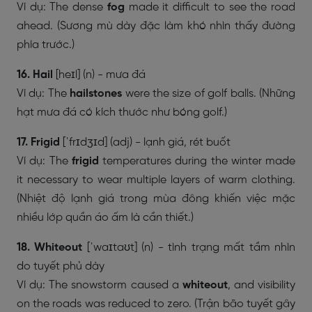
Ví dụ: The dense
fog
made it difficult to see the road
ahead. (Sương mù dày đặc làm khó nhìn thấy đường
phía trước.)
16. Hail
[heɪl] (n) - mưa đá
Ví dụ: The
hailstones
were the size of golf balls. (Những
hạt mưa đá có kích thước như bóng golf.)
17. Frigid
[ˈfrɪdʒɪd] (adj) - lạnh giá, rét buốt
Ví dụ: The
frigid
temperatures during the winter made
it necessary to wear multiple layers of warm clothing.
(Nhiệt độ lạnh giá trong mùa đông khiến việc mặc
nhiều lớp quần áo ấm là cần thiết.)
18. Whiteout
[ˈwaɪtaʊt] (n) - tình trạng mất tầm nhìn
do tuyết phủ dày
Ví dụ: The snowstorm caused a
whiteout
, and visibility
on the roads was reduced to zero. (Trận bão tuyết gây