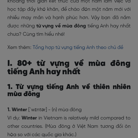
khoảng thời gian kết thúc của một năm làm việc và
học tập đầy khó khăn, để chào đón một năm mới với
nhiều may mắn và hạnh phúc hơn. Vậy bạn đã nắm
được những
từ vựng về mùa đông
tiếng Anh hay nhất
chưa? Cùng tìm hiểu nhé!
Xem thêm:
Tổng hợp từ vựng tiếng Anh theo chủ đề
I. 80+ từ vựng về mùa đông
tiếng Anh hay nhất
1. Từ vựng tiếng Anh về thiên nhiên
mùa đông
1. Winter
[ˈwɪntər] - (n) mùa đông
Ví dụ:
Winter
in Vietnam is relatively mild compared to
other countries. (Mùa đông ở Việt Nam tương đối ôn
hòa so với các quốc gia khác.)