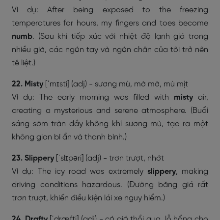
Ví dụ: After being exposed to the freezing
temperatures for hours, my fingers and toes become
numb
. (Sau khi tiếp xúc với nhiệt độ lạnh giá trong
nhiều giờ, các ngón tay và ngón chân của tôi trở nên
tê liệt.)
22. Misty
[ˈmɪsti] (adj) - sương mù, mờ mờ, mù mịt
Ví dụ: The early morning was filled with
misty
air,
creating a mysterious and serene atmosphere. (Buổi
sáng sớm tràn đầy không khí sương mù, tạo ra một
không gian bí ẩn và thanh bình.)
23. Slippery
[ˈslɪpəri] (adj) - trơn trượt, nhớt
Ví dụ: The icy road was extremely
slippery
, making
driving conditions hazardous. (Đường băng giá rất
trơn trượt, khiến điều kiện lái xe nguy hiểm.)
24. Drafty
[ˈdræfti] (adj) - có gió thổi qua, lỗ hổng cho