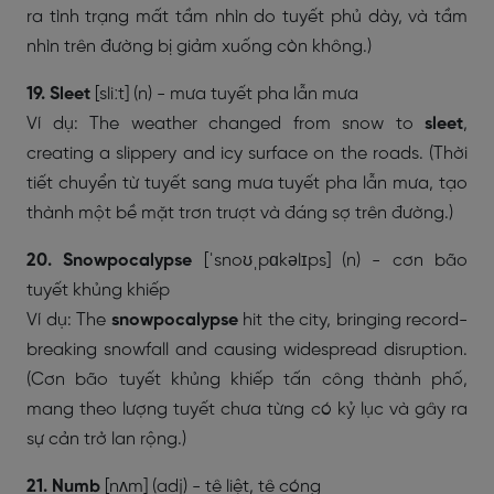
ra tình trạng mất tầm nhìn do tuyết phủ dày, và tầm
nhìn trên đường bị giảm xuống còn không.)
19. Sleet
[sliːt] (n) - mưa tuyết pha lẫn mưa
Ví dụ: The weather changed from snow to
sleet
,
creating a slippery and icy surface on the roads. (Thời
tiết chuyển từ tuyết sang mưa tuyết pha lẫn mưa, tạo
thành một bề mặt trơn trượt và đáng sợ trên đường.)
20. Snowpocalypse
[ˈsnoʊˌpɑkəlɪps] (n) - cơn bão
tuyết khủng khiếp
Ví dụ: The
snowpocalypse
hit the city, bringing record-
breaking snowfall and causing widespread disruption.
(Cơn bão tuyết khủng khiếp tấn công thành phố,
mang theo lượng tuyết chưa từng có kỷ lục và gây ra
sự cản trở lan rộng.)
21. Numb
[nʌm] (adj) - tê liệt, tê cóng