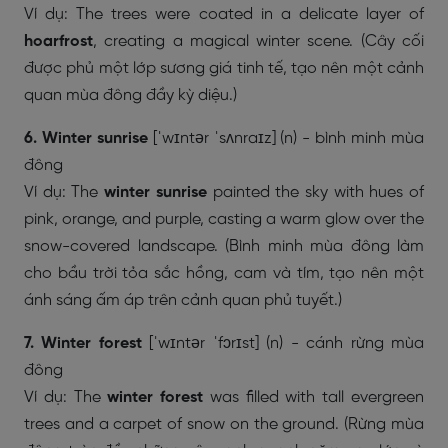
Ví dụ: The trees were coated in a delicate layer of
hoarfrost
, creating a magical winter scene. (Cây cối
được phủ một lớp sương giá tinh tế, tạo nên một cảnh
quan mùa đông đầy kỳ diệu.)
6. Winter sunrise
[ˈwɪntər ˈsʌnraɪz] (n) - bình minh mùa
đông
Ví dụ: The
winter sunrise
painted the sky with hues of
pink, orange, and purple, casting a warm glow over the
snow-covered landscape. (Bình minh mùa đông làm
cho bầu trời tỏa sắc hồng, cam và tím, tạo nên một
ánh sáng ấm áp trên cảnh quan phủ tuyết.)
7. Winter forest
[ˈwɪntər ˈfɔrɪst] (n) - cánh rừng mùa
đông
Ví dụ: The
winter forest
was filled with tall evergreen
trees and a carpet of snow on the ground. (Rừng mùa