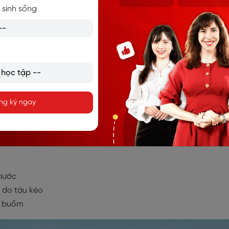
 sinh sống
ng rổ bãi biển
ca-nô
ng ký ngay
khí
nước
c do tàu kéo
n buồm