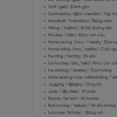
Golf
/
gɒlf/: Đánh gôn
Gymnastics
/
ʤɪmˈnæstɪks/: Tập thể
Handball
/
ˈhændbɔːl/: Bóng ném
Hiking
/
ˈhaɪkɪŋ/: Đi bộ đường dài
Hockey
/
ˈhɒki/: Khúc côn cầu
Horse racing
/
hɔːs/ /ˈreɪsɪŋ/: Đua 
Horse riding
/
hɔː
s_ˈraɪdɪŋ/
: Cưỡi ng
Hunting
/
ˈhʌntɪŋ/: Đi săn
Ice hockey
/
aɪ
s_ˈhɒki/
: Khúc côn cầ
Ice skating
/
ˈskeɪtɪŋ/: Trượt băng
Inline skating hoặc rollerblading
/
ˈrə
Jogging
/
ˈʤɒgɪŋ/: Chạy bộ
Judo
/
ˈʤuːdəʊ/: Võ judo
Karate
/
kəˈrɑːti/: Võ karate
Kick boxing
/
ˈbɒksɪŋ/: Võ đối kháng
Lacrosse
/
ləˈkrɒs/
: Bóng vợt