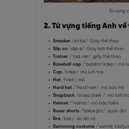
Từ vựng 
2. Từ vựng tiếng Anh về
Sneaker
/sniːkə/: Giày thể thao
Slip on
/slɪp ɒ/: Giày lười thể thao
Trainer
/ˈtreɪ.nər/: giầy thể thao
Baseball cap
/ˈbeɪsbɔːl kæp/: mũ lưỡ
Cap
/kæp/: mũ lưỡi trai
Hat
/hæt/: mũ
Hard hat
/ˈhɑːd hæt/: mũ bảo hộ
Snapback
/snæp¸bæk /: mũ lưỡi tr
Helmet
/ˈhelmɪt/: mũ bảo hiểm
Boxer shorts
/´bɔksə ʃɔ:t/: quần đùi
Bra
/brɑː/: áo lót nữ
Swimming costume
/´swimiη ´kɔstju