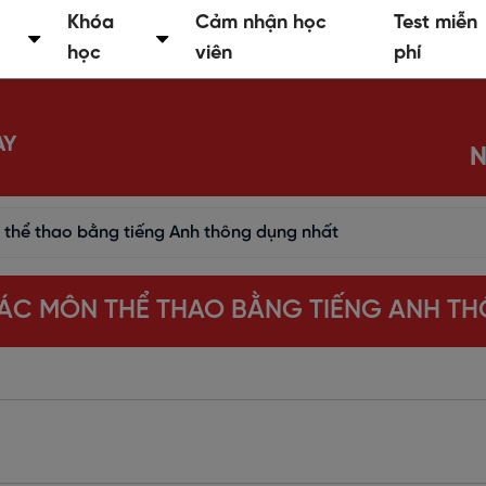
Khóa
Cảm nhận học
Test miễn
học
viên
phí
AY
N
 thể thao bằng tiếng Anh thông dụng nhất
CÁC MÔN THỂ THAO BẰNG TIẾNG ANH T