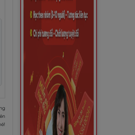
ựng
tên
hé!