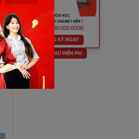
KHÓA HỌC
TIẾNG ANH ONLINE 1 KÈM 1
ƯU ĐÃI 10.000.000Đ
ĐĂNG KÝ NGAY
HỌC THỬ MIỄN PHÍ