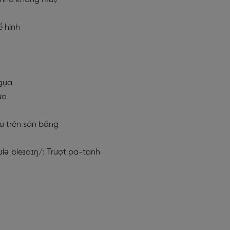
 hình
ngựa
ựa
u trên sân băng
ʊləˌbleɪdɪŋ/: Trượt pa-tanh