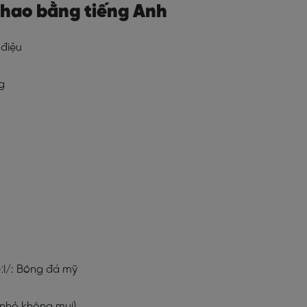
thao bằng tiếng Anh
 điệu
g
ːl/
: Bóng đá mỹ
 nhỏ không mui)