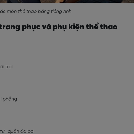
các môn thể thao bằng tiếng Anh
 trang phục và phụ kiện thể thao
i trai
ai phẳng
:m/: quần áo bơi