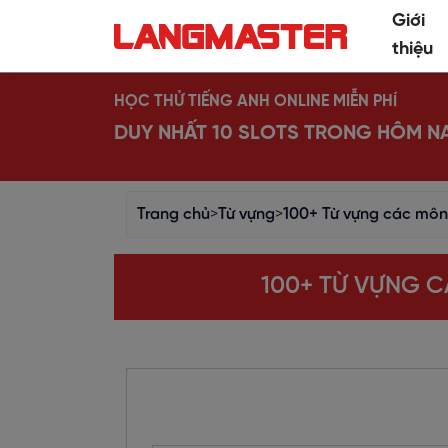
Giới
thiệu
HỌC THỬ TIẾNG ANH ONLINE MIỄN PHÍ
DUY NHẤT 10 SLOTS TRONG HÔM N
Trang chủ
>
Từ vựng
>
100+ Từ vựng các môn
100+ TỪ VỰNG 