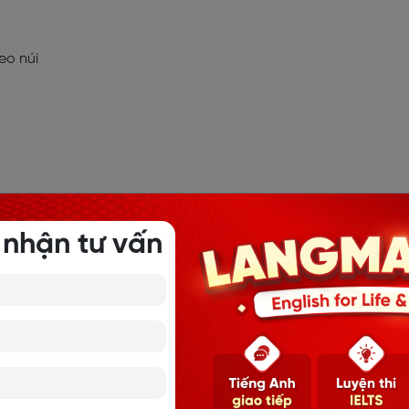
Leo núi
t ván
 nhận tư vấn
t tuyết ván
àn