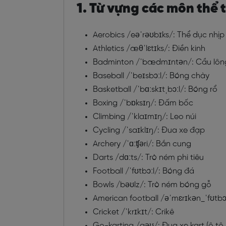
1. Từ vựng các môn thể 
Aerobics
/
eəˈrəʊbɪks/: Thể dục nhịp
Athletics
/
æθˈlɛtɪks/: Điền kinh
Badminton
/
ˈbædmɪntən/: Cầu lôn
Baseball
/
ˈbeɪsbɔːl/: Bóng chày
Basketball
/
ˈbɑːskɪtˌbɔːl/: Bóng rổ
Boxing
/
ˈbɒksɪŋ/: Đấm bốc
Climbing
/
ˈklaɪmɪŋ/: Leo núi
Cycling
/
ˈsaɪklɪŋ/: Đua xe đạp
Archery
/
ˈɑːʧəri/: Bắn cung
Darts
/
dɑːts/: Trò ném phi tiêu
Football
/
ˈfʊtbɔːl/: Bóng đá
Bowls
/
bəʊlz/: Trò ném bóng gỗ
American football
/
əˈmɛrɪkə
n_ˈfʊtbɔ
Cricket
/
ˈkrɪkɪt/: Crikê
Go-karting
/
gəʊ/: Đua xe kart (ô tô