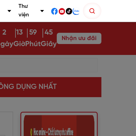
Thư
viện
2
13
59
43
Nhận ưu đãi
gày
Giờ
Phút
Giây
HÔNG DỤNG NHẤT