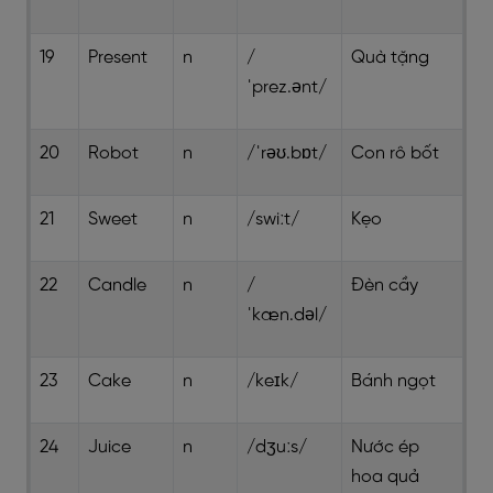
19
Present
n
/
Quà tặng
ˈprez.ənt/
20
Robot
n
/ˈrəʊ.bɒt/
Con rô bốt
21
Sweet
n
/swiːt/
Kẹo
22
Candle
n
/
Đèn cầy
ˈkæn.dəl/
23
Cake
n
/keɪk/
Bánh ngọt
24
Juice
n
/dʒuːs/
Nước ép
hoa quả