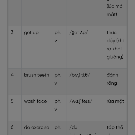
(lúc mở
mắt)
3
get up
ph.
/ɡet ʌp/
thức
v
dậy (khi
ra khỏi
giường)
4
brush teeth
ph.
/brʌʃ tiːθ/
đánh
v
răng
5
wash face
ph.
/wɑːʃ feɪs/
rửa mặt
v
6
do exercise
ph.
/duː
tập thể