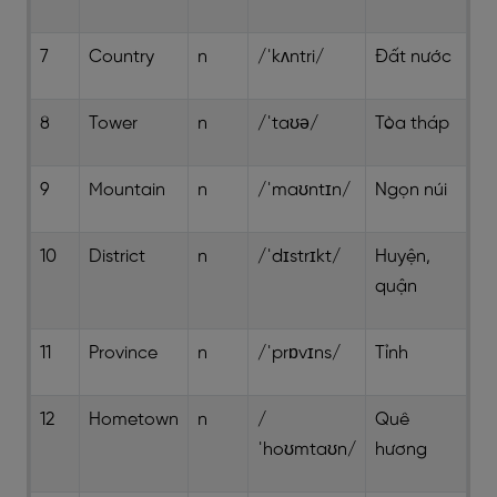
7
Country
n
/ˈkʌntri/
Đất nước
8
Tower
n
/ˈtaʊə/
Tòa tháp
9
Mountain
n
/ˈmaʊntɪn/
Ngọn núi
10
District
n
/ˈdɪstrɪkt/
Huyện,
quận
11
Province
n
/ˈprɒvɪns/
Tỉnh
12
Hometown
n
/
Quê
ˈhoʊmtaʊn/
hương