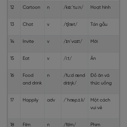
12
Cartoon
n
/kɑːˈtuːn/
Hoạt hình
13
Chat
v
/tʃæt/
Tán gẫu
14
Invite
v
/ɪnˈvaɪt/
Mời
15
Eat
v
/iːt/
Ăn
16
Food
n
/fuːd ænd
Đồ ăn và
and drink
drɪŋk/
thức uống
17
Happily
adv
/ˈhæp.ɪ.li/
Một cách
vui vẻ
18
Film
n
/fɪlm/
Phim