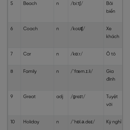
5
Beach
n
/biːtʃ/
Bãi
biển
6
Coach
n
/koʊʧ/
Xe
khách
7
Car
n
/kɑːr/
Ô tô
8
Family
n
/ˈfæm.ɪ.li/
Gia
đình
9
Great
adj
/ɡreɪt/
Tuyệt
vời
10
Holiday
n
/ˈhɒl.ə.deɪ/
Kỳ nghỉ