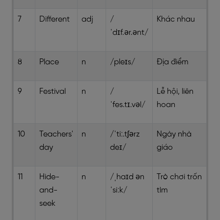
7
Different
adj
/
Khác nhau
ˈdɪf.ər.ənt/
8
Place
n
/pleɪs/
Địa điểm
9
Festival
n
/
Lễ hội, liên
ˈfes.tɪ.vəl/
hoan
10
Teachers'
n
/ˈtiː.tʃərz
Ngày nhà
day
deɪ/
giáo
11
Hide-
n
/ˌhaɪd ən
Trò chơi trốn
and-
ˈsiːk/
tìm
seek