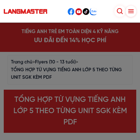
TIẾNG ANH TRẺ EM TOÀN DIỆN 4 KỸ NĂNG
ƯU ĐÃI ĐẾN 14% HỌC PHÍ
Trang chủ
>
Flyers (10 - 13 tuổi)
>
TỔNG HỢP TỪ VỰNG TIẾNG ANH LỚP 5 THEO TỪNG
UNIT SGK KÈM PDF
TỔNG HỢP TỪ VỰNG TIẾNG ANH
LỚP 5 THEO TỪNG UNIT SGK KÈM
PDF