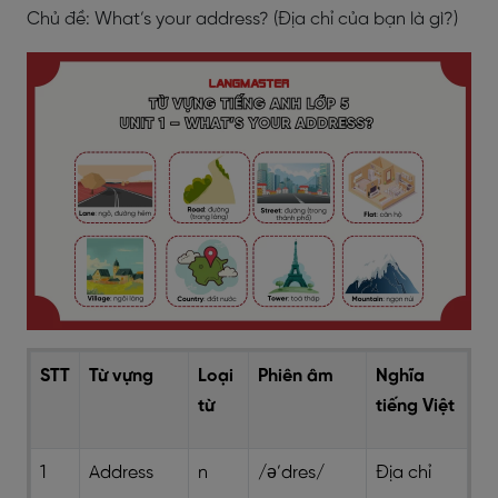
Chủ đề: What’s your address? (Địa chỉ của bạn là gì?)
STT
Từ vựng
Loại
Phiên âm
Nghĩa
từ
tiếng Việt
1
Address
n
/ə’dres/
Địa chỉ