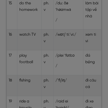
15
do the
ph.
/du: ðə
làm bài
homework
v
‘həʊmwɜ
tập về
nhà
/
16
watch TV
ph.
/wɒt∫ ti:’vi:/
xem ti
v
vi
17
play
ph.
/plei ‘fʊtbɔ
đá
football
v
bóng
/
18
fishing
ph.
/’fi∫iη/
đi câu
v
cá
19
ride a
ph.
/raid ei
đi xe
bicycle
v
‘baisikl/
đạp