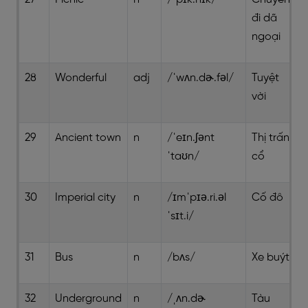
đi dã
ngoại
28
Wonderful
adj
/ˈwʌn.dɚ.fəl/
Tuyệt
vời
29
Ancient town
n
/ˈeɪn.ʃənt
Thị trấn
ˈtaʊn/
cổ
30
Imperial city
n
/ɪmˈpɪə.ri.əl
Cố đô
ˈsɪt.i/
31
Bus
n
/bʌs/
Xe buýt
32
Underground
n
/ˌʌn.dɚ
Tàu