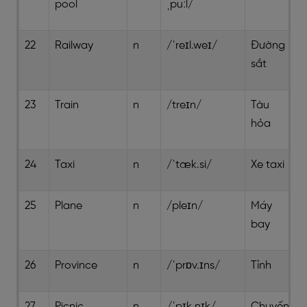
pool
ˌpuːl/
22
Railway
n
/ˈreɪl.weɪ/
Đường
sắt
23
Train
n
/treɪn/
Tàu
hỏa
24
Taxi
n
/ˈtæk.si/
Xe taxi
25
Plane
n
/pleɪn/
Máy
bay
26
Province
n
/ˈprɒv.ɪns/
Tỉnh
27
Picnic
n
/ˈpɪk.nɪk/
Chuyến