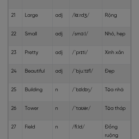
21
Large
adj
/lɑːrdʒ/
Rộng
22
Small
adj
/smɔːl/
Nhỏ, hẹp
23
Pretty
adj
/ˈprɪti/
Xinh xắn
24
Beautiful
adj
/ˈbjuːtɪfl/
Đẹp
25
Building
n
/ˈbɪldɪŋ/
Tòa nhà
26
Tower
n
/ˈtaʊər/
Tòa tháp
27
Field
n
/fiːld/
Đồng
ruộng