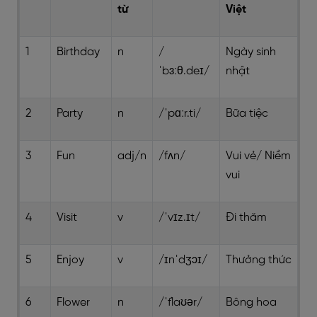
từ
Việt
1
Birthday
n
/
Ngày sinh
ˈbɜːθ.deɪ/
nhật
2
Party
n
/ˈpɑːr.ti/
Bữa tiệc
3
Fun
adj/n
/fʌn/
Vui vẻ/ Niềm
vui
4
Visit
v
/ˈvɪz.ɪt/
Đi thăm
5
Enjoy
v
/ɪnˈdʒɔɪ/
Thưởng thức
6
Flower
n
/ˈflaʊər/
Bông hoa