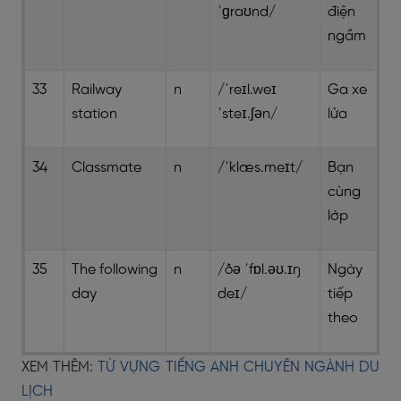
ˈɡraʊnd/
điện
ngầm
33
Railway
n
/ˈreɪl.weɪ
Ga xe
station
ˈsteɪ.ʃən/
lửa
34
Classmate
n
/ˈklæs.meɪt/
Bạn
cùng
lớp
35
The following
n
/ðə ˈfɒl.əʊ.ɪŋ
Ngày
day
deɪ/
tiếp
theo
XEM THÊM:
TỪ VỰNG TIẾNG ANH CHUYÊN NGÀNH DU
LỊCH