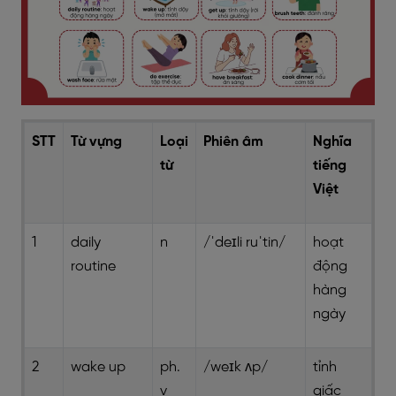
STT
Từ vựng
Loại
Phiên âm
Nghĩa
từ
tiếng
Việt
1
daily
n
/ˈdeɪli ruˈtin/
hoạt
routine
động
hàng
ngày
2
wake up
ph.
/weɪk ʌp/
tỉnh
v
giấc