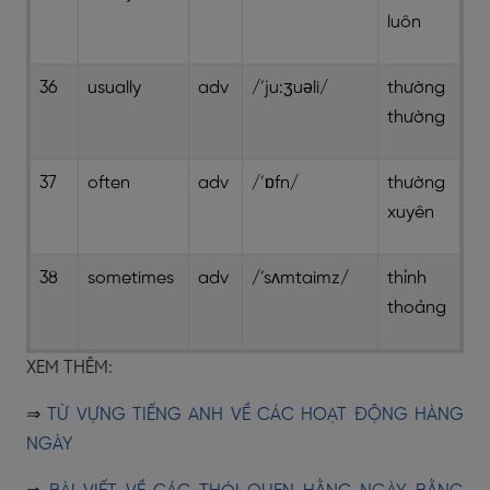
luôn
36
usually
adv
/’ju:ʒuəli/
thường
thường
37
often
adv
/’ɒfn/
thường
xuyên
38
sometimes
adv
/’sʌmtaimz/
thỉnh
thoảng
XEM THÊM:
⇒
TỪ VỰNG TIẾNG ANH VỀ CÁC HOẠT ĐỘNG HÀNG
NGÀY