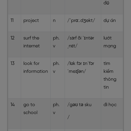
đó
11
project
n
/ˈprɑː.dʒekt/
dự án
12
surf the
ph.
/sɜrf ði ˈɪntər
lướt
internet
v
ˌnɛt/
mạng
13
look for
ph.
/lʊk fɔr ɪnˈfɔr
tìm
information
v
ˈmeɪʃən/
kiếm
thông
tin
14
go to
ph.
/gəʊ tə sku
đi học
school
v
/