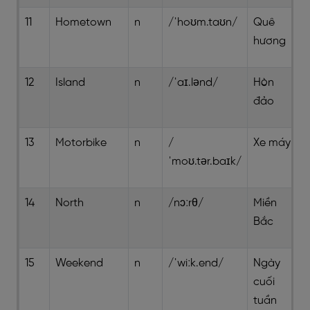
11
Hometown
n
/ˈhoʊm.taʊn/
Quê
hương
12
Island
n
/ˈaɪ.lənd/
Hòn
đảo
13
Motorbike
n
/
Xe máy
ˈmoʊ.tər.baɪk/
14
North
n
/nɔːrθ/
Miền
Bắc
15
Weekend
n
/ˈwiːk.end/
Ngày
cuối
tuần