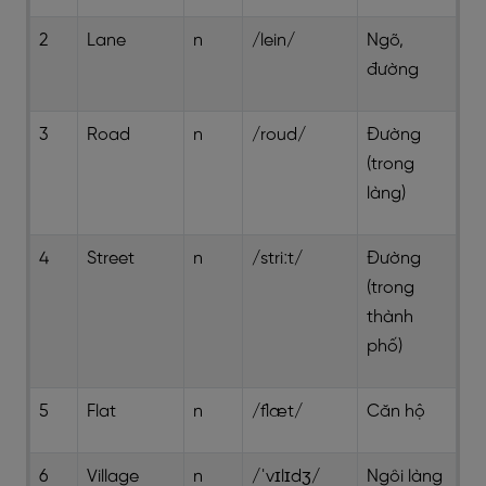
2
Lane
n
/lein/
Ngõ,
đường
3
Road
n
/roud/
Đường
(trong
làng)
4
Street
n
/striːt/
Đường
(trong
thành
phố)
5
Flat
n
/flæt/
Căn hộ
6
Village
n
/ˈvɪlɪdʒ/
Ngôi làng