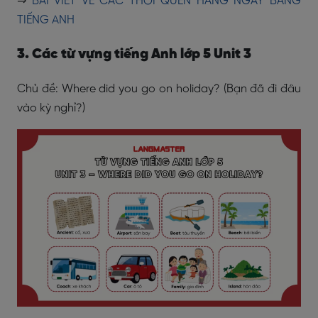
⇒
BÀI VIẾT VỀ CÁC THÓI QUEN HẰNG NGÀY BẰNG
TIẾNG ANH
3. Các từ vựng tiếng Anh lớp 5 Unit 3
Chủ đề: Where did you go on holiday? (Bạn đã đi đâu
vào kỳ nghỉ?)