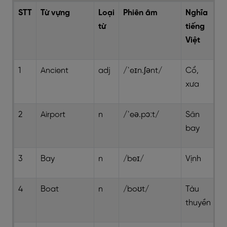
STT
Từ vựng
Loại
Phiên âm
Nghĩa
từ
tiếng
Việt
1
Ancient
adj
/ˈeɪn.ʃənt/
Cổ,
xưa
2
Airport
n
/ˈeə.pɔːt/
Sân
bay
3
Bay
n
/beɪ/
Vịnh
4
Boat
n
/boʊt/
Tàu
thuyền