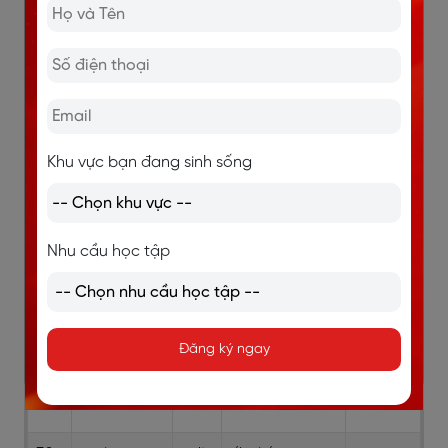
39
everyday
adj
/’evridei/
mỗi
ngày
26
breakfast
n
/’brekfəst/
bữa
sáng
Khu vực bạn đang sinh sống
27
lunch
n
/lʌnt∫/
bữa
trưa
Nhu cầu học tập
28
dinner
n
/’dinə/
bữa tối
Đăng ký ngay
29
look for
ph.
/lʊk fɔ:[r]/
tìm
v
kiếm