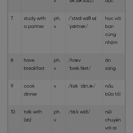
v
ˈek.sɚ.saɪz/
dục
7
study with
ph.
/’stʌdi wɪθ eɪ
học với
a partner
v
ˈpɑrtnər/
bạn
cùng
nhóm
8
have
ph.
/hæv
ăn
breakfast
v
ˈbrek.fəst/
sáng
9
cook
v
/kʊk ˈdɪn.ɚ/
nấu
dinner
bữa tối
10
talk with
ph.
/tɑːk wɪð/
nói
(sb)
v
chuyện
với ai