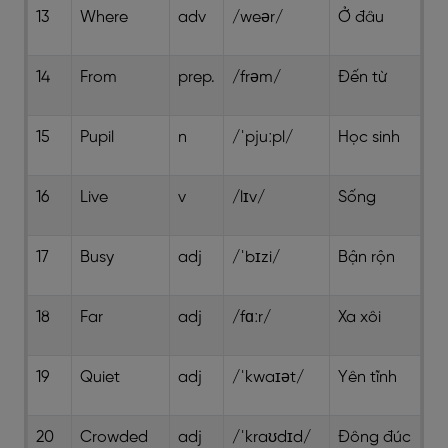
13
Where
adv
/weər/
Ở đâu
14
From
prep.
/frəm/
Đến từ
15
Pupil
n
/ˈpjuːpl/
Học sinh
16
Live
v
/lɪv/
Sống
17
Busy
adj
/ˈbɪzi/
Bận rộn
18
Far
adj
/fɑːr/
Xa xôi
19
Quiet
adj
/ˈkwaɪət/
Yên tĩnh
20
Crowded
adj
/ˈkraʊdɪd/
Đông đúc