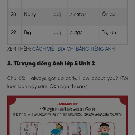
28
Noisy
adj
/ˈnɔɪzi/
Ồn ào
29
Big
adj
/bɪɡ/
To, lớn
XEM THÊM:
CÁCH VIẾT ĐỊA CHỈ BẰNG TIẾNG ANH
2. Từ vựng tiếng Anh lớp 5 Unit 2
Chủ đề: I always get up early. How about you? (Tôi
luôn luôn dậy sớm. Còn bạn thì sao?)