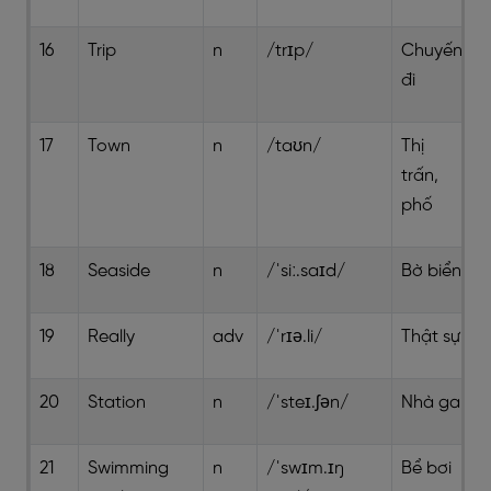
16
Trip
n
/trɪp/
Chuyến
đi
17
Town
n
/taʊn/
Thị
trấn,
phố
18
Seaside
n
/ˈsiː.saɪd/
Bờ biển
19
Really
adv
/ˈrɪə.li/
Thật sự
20
Station
n
/ˈsteɪ.ʃən/
Nhà ga
21
Swimming
n
/ˈswɪm.ɪŋ
Bể bơi