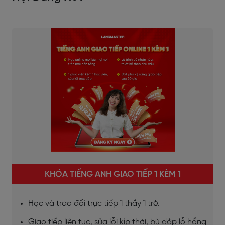
KHÓA TIẾNG ANH GIAO TIẾP 1 KÈM 1
Học và trao đổi trực tiếp 1 thầy 1 trò.
Giao tiếp liên tục, sửa lỗi kịp thời, bù đắp lỗ hổng