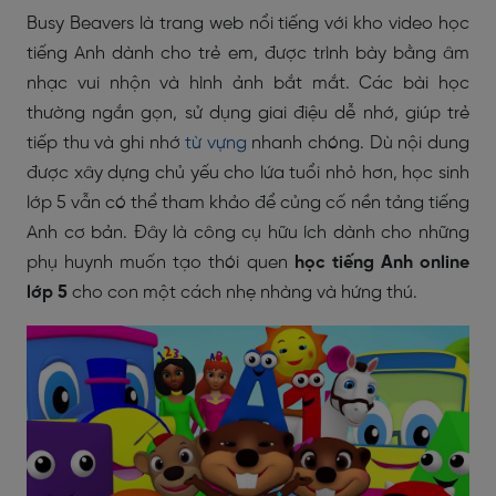
Busy Beavers là trang web nổi tiếng với kho video học
tiếng Anh dành cho trẻ em, được trình bày bằng âm
nhạc vui nhộn và hình ảnh bắt mắt. Các bài học
thường ngắn gọn, sử dụng giai điệu dễ nhớ, giúp trẻ
tiếp thu và ghi nhớ
từ vựng
nhanh chóng. Dù nội dung
được xây dựng chủ yếu cho lứa tuổi nhỏ hơn, học sinh
lớp 5 vẫn có thể tham khảo để củng cố nền tảng tiếng
Anh cơ bản. Đây là công cụ hữu ích dành cho những
phụ huynh muốn tạo thói quen
học tiếng Anh online
lớp 5
cho con một cách nhẹ nhàng và hứng thú.