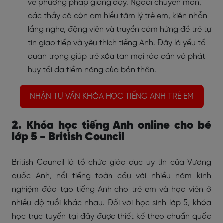
về phương pháp giảng dạy. Ngoài chuyên môn,
các thầy cô còn am hiểu tâm lý trẻ em, kiên nhẫn
lắng nghe, động viên và truyền cảm hứng để trẻ tự
tin giao tiếp và yêu thích tiếng Anh. Đây là yếu tố
quan trọng giúp trẻ xóa tan mọi rào cản và phát
huy tối đa tiềm năng của bản thân.
NHẬN TƯ VẤN KHÓA HỌC TIẾNG ANH TRẺ EM
2. Khóa học tiếng Anh online cho bé
lớp 5 - British Council
British Council là tổ chức giáo dục uy tín của Vương
quốc Anh, nổi tiếng toàn cầu với nhiều năm kinh
nghiệm đào tạo tiếng Anh cho trẻ em và học viên ở
nhiều độ tuổi khác nhau. Đối với học sinh lớp 5, khóa
học trực tuyến tại đây được thiết kế theo chuẩn quốc