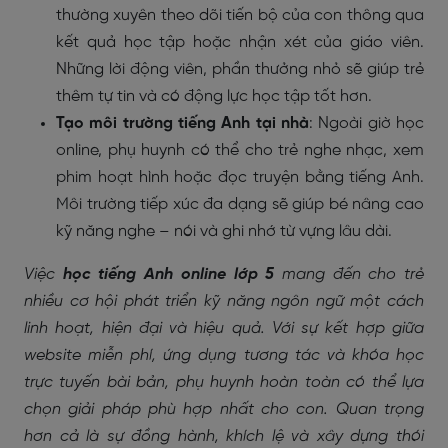
thường xuyên theo dõi tiến bộ của con thông qua
kết quả học tập hoặc nhận xét của giáo viên.
Những lời động viên, phần thưởng nhỏ sẽ giúp trẻ
thêm tự tin và có động lực học tập tốt hơn.
Tạo môi trường tiếng Anh tại nhà
: Ngoài giờ học
online, phụ huynh có thể cho trẻ nghe nhạc, xem
phim hoạt hình hoặc đọc truyện bằng tiếng Anh.
Môi trường tiếp xúc đa dạng sẽ giúp bé nâng cao
kỹ năng nghe – nói và ghi nhớ từ vựng lâu dài.
Việc
học tiếng Anh online lớp 5
mang đến cho trẻ
nhiều cơ hội phát triển kỹ năng ngôn ngữ một cách
linh hoạt, hiện đại và hiệu quả. Với sự kết hợp giữa
website miễn phí, ứng dụng tương tác và khóa học
trực tuyến bài bản, phụ huynh hoàn toàn có thể lựa
chọn giải pháp phù hợp nhất cho con. Quan trọng
hơn cả là sự đồng hành, khích lệ và xây dựng thói