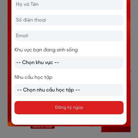
nhưng không đạt hiệu quả như mong muốn là nỗi băn
khoăn lớn. Khóa học
tiếng Anh online lớp 5
theo hình
thức 1 kèm 1 tại Langmaster chính là lựa chọn giúp giải
quyết vấn đề này. Nhờ hơn 16 năm kinh nghiệm trong
lĩnh vực đào tạo cùng hàng trăm nghìn học viên đã
theo học, Langmaster được đánh giá là một trong
Khu vực bạn đang sinh sống
những đơn vị tiên phong trong đào tạo tiếng Anh cho
trẻ em.
Nhu cầu học tập
Đăng ký ngay