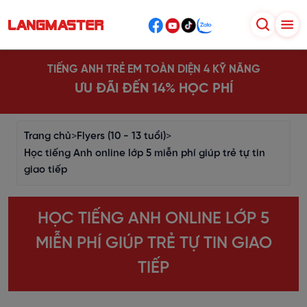
TIẾNG ANH TRẺ EM TOÀN DIỆN 4 KỸ NĂNG
ƯU ĐÃI ĐẾN 14% HỌC PHÍ
Trang chủ
>
Flyers (10 - 13 tuổi)
>
Học tiếng Anh online lớp 5 miễn phí giúp trẻ tự tin
giao tiếp
HỌC TIẾNG ANH ONLINE LỚP 5
MIỄN PHÍ GIÚP TRẺ TỰ TIN GIAO
TIẾP