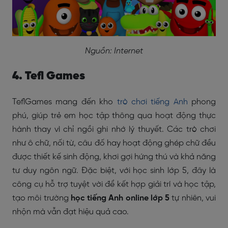
Nguồn: Internet
4. Tefl Games
TeflGames mang đến kho
trò chơi tiếng Anh
phong
phú, giúp trẻ em học tập thông qua hoạt động thực
hành thay vì chỉ ngồi ghi nhớ lý thuyết. Các trò chơi
như ô chữ, nối từ, câu đố hay hoạt động ghép chữ đều
được thiết kế sinh động, khơi gợi hứng thú và khả năng
tư duy ngôn ngữ. Đặc biệt, với học sinh lớp 5, đây là
công cụ hỗ trợ tuyệt vời để kết hợp giải trí và học tập,
tạo môi trường
học tiếng Anh online lớp 5
tự nhiên, vui
nhộn mà vẫn đạt hiệu quả cao.