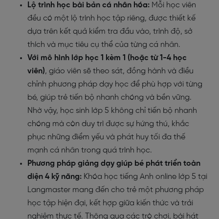
Lộ trình học bài bản cá nhân hóa:
Mỗi học viên
đều có một lộ trình học tập riêng, được thiết kế
dựa trên kết quả kiểm tra đầu vào, trình độ, sở
thích và mục tiêu cụ thể của từng cá nhân.
Với mô hình lớp học 1 kèm 1 (hoặc từ 1-4 học
viên)
, giáo viên sẽ theo sát, đồng hành và điều
chỉnh phương pháp dạy học để phù hợp với từng
bé, giúp trẻ tiến bộ nhanh chóng và bền vững.
Nhờ vậy, học sinh lớp 5 không chỉ tiến bộ nhanh
chóng mà còn duy trì được sự hứng thú, khắc
phục những điểm yếu và phát huy tối đa thế
mạnh cá nhân trong quá trình học.
Phương pháp giảng dạy giúp bé phát triển toàn
diện 4 kỹ năng:
Khóa học
tiếng Anh online lớp 5
tại
Langmaster mang đến cho trẻ một phương pháp
học tập hiện đại, kết hợp giữa kiến thức và trải
nghiệm thực tế. Thông qua các trò chơi, bài hát