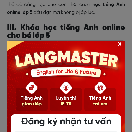
thể dễ dàng tạo cho con thói quen
học tiếng Anh
online lớp 5
đều đặn mà không bị áp lực.
III. Khóa học tiếng Anh online
cho bé lớp 5
x
Bên cạnh việc học qua website hay ứng dụng, các
khóa học trực tuyến có
lộ trình học tiếng Anh cho bé
rõ ràng và sự đồng hành của giáo viên sẽ giúp trẻ lớp
5 phát triển toàn diện hơn. Dưới đây là một số khóa
học uy tín, được nhiều phụ huynh lựa chọn để hỗ trợ
con trong hành trình học tiếng Anh online lớp 5.
1. Khóa học tiếng Anh online cho bé
lớp 5 - Langmaster
Đăng ký nhận tư vấn
Với nhiều phụ huynh, việc cho con học tiếng Anh