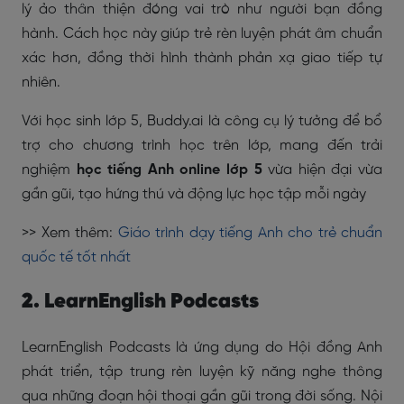
lý ảo thân thiện đóng vai trò như người bạn đồng
hành. Cách học này giúp trẻ rèn luyện phát âm chuẩn
xác hơn, đồng thời hình thành phản xạ giao tiếp tự
nhiên.
Với học sinh lớp 5, Buddy.ai là công cụ lý tưởng để bổ
trợ cho chương trình học trên lớp, mang đến trải
nghiệm
học tiếng Anh online lớp 5
vừa hiện đại vừa
gần gũi, tạo hứng thú và động lực học tập mỗi ngày
>> Xem thêm:
Giáo trình dạy tiếng Anh cho trẻ chuẩn
quốc tế tốt nhất
2. LearnEnglish Podcasts
LearnEnglish Podcasts là ứng dụng do Hội đồng Anh
phát triển, tập trung rèn luyện kỹ năng nghe thông
qua những đoạn hội thoại gần gũi trong đời sống. Nội