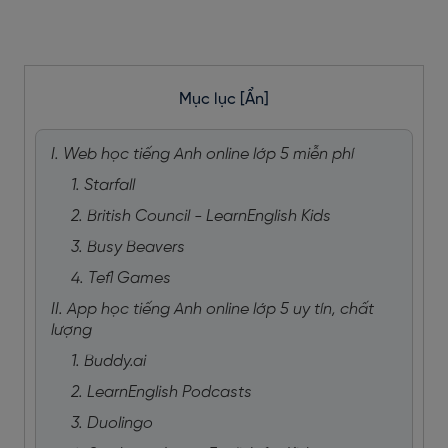
Mục lục
[Ẩn]
I. Web học tiếng Anh online lớp 5 miễn phí
1. Starfall
2. British Council - LearnEnglish Kids
3. Busy Beavers
4. Tefl Games
II. App học tiếng Anh online lớp 5 uy tín, chất
lượng
1. Buddy.ai
2. LearnEnglish Podcasts
3. Duolingo