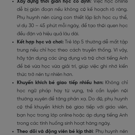
Xây dựng thời gian học cố định
: Việc học online
dễ bị gián đoạn nếu không có kế hoạch rõ ràng.
Phụ huynh nên cùng con thiết lập lịch học cụ thể,
ví dụ 30 – 45 phút mỗi ngày, để tạo thói quen học
đều đặn và hiệu quả lâu dài.
Kết hợp học và chơi:
Trẻ lớp 5 thường dễ mất tập
trung nếu chỉ học theo cách truyền thống. Vì vậy,
hãy tận dụng các ứng dụng và trò chơi tiếng Anh
để bé vừa học vừa giải trí, giúp việc ghi nhớ kiến
thức trở nên tự nhiên hơn.
Khuyến khích bé giao tiếp nhiều hơn:
Không chỉ
học ngữ pháp hay từ vựng, trẻ cần luyện nói
thường xuyên để tăng phản xạ. Do đó, phụ huynh
có thể khuyến khích bé giao tiếp với giáo viên,
bạn học trong lớp online hoặc áp dụng tiếng Anh
trong các tình huống sinh hoạt hàng ngày.
Theo dõi và động viên bé kịp thời
: Phụ huynh nên