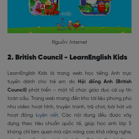
Nguồn: Internet
2. British Council - LearnEnglish Kids
LearnEnglish Kids là trang web học tiếng Anh trực
tuyến dành cho trẻ em do
Hội đồng Anh (British
Council)
phát triển – một tổ chức giáo dục có uy tín
toàn cầu. Trang web mang đến kho tài liệu phong phú
như video hoạt hình, truyện tranh, trò chơi, bài hát và
hoạt động
luyện viết
. Các nội dung đều được xây
dựng theo tiêu chuẩn quốc tế, giúp học sinh lớp 5
không chỉ làm quen mà còn nâng cao khả năng nghe,