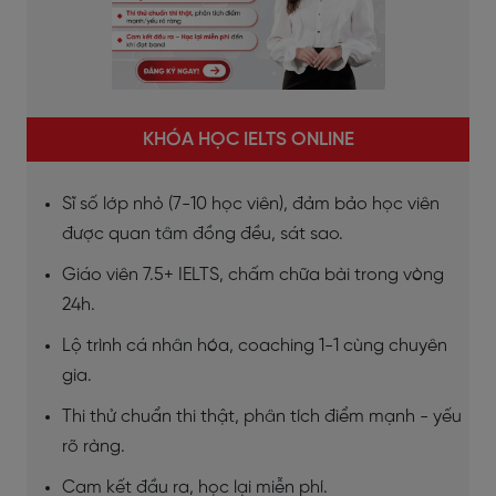
KHÓA HỌC IELTS ONLINE
Sĩ số lớp nhỏ (7-10 học viên), đảm bảo học viên
được quan tâm đồng đều, sát sao.
Giáo viên 7.5+ IELTS, chấm chữa bài trong vòng
24h.
Lộ trình cá nhân hóa, coaching 1-1 cùng chuyên
gia.
Thi thử chuẩn thi thật, phân tích điểm mạnh - yếu
rõ ràng.
Cam kết đầu ra, học lại miễn phí.