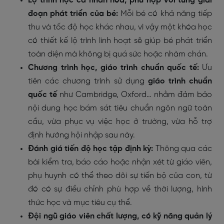
Lộ trình học cá nhân hóa, phù hợp với từng giai
đoạn phát triển của bé:
Mỗi bé có khả năng tiếp
thu và tốc độ học khác nhau, vì vậy một khóa học
có thiết kế lộ trình linh hoạt sẽ giúp bé phát triển
toàn diện mà không bị quá sức hoặc nhàm chán.
Chương trình học, giáo trình chuẩn quốc tế:
Ưu
tiên các chương trình sử dụng
giáo trình chuẩn
quốc tế
như Cambridge, Oxford… nhằm đảm bảo
nội dung học bám sát tiêu chuẩn ngôn ngữ toàn
cầu, vừa phục vụ việc học ở trường, vừa hỗ trợ
định hướng hội nhập sau này.
Đánh giá tiến độ học tập định kỳ:
Thông qua các
bài kiểm tra, báo cáo hoặc nhận xét từ giáo viên,
phụ huynh có thể theo dõi sự tiến bộ của con, từ
đó có sự điều chỉnh phù hợp về thời lượng, hình
thức học và mục tiêu cụ thể.
Đội ngũ giáo viên chất lượng, có kỹ năng quản lý