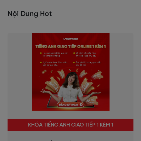
Nội Dung Hot
KHÓA TIẾNG ANH GIAO TIẾP 1 KÈM 1