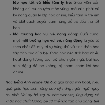
lớp học tốt và hiểu tâm lý trẻ:
Giáo viên cần
không chỉ có chuyên môn vững, mà còn phải có
kỹ năng quản lý lớp học online, hiểu tâm lý trẻ em
và biết cách truyền cảm hứng để trẻ tiếp thu tốt
hơn.
Môi trường học vui vẻ, năng động
: Cuối cùng,
một
môi trường học vui vẻ, năng động
là yếu tố
then chốt để duy trì sự hứng thú và tinh thần học
tập tích cực của bé. Khóa học nên tích hợp nhiều
hoạt động tương tác, trò chơi ngôn ngữ, bài học
sinh động để bé không bị nhàm chán khi học
online.
Học tiếng Anh online lớp 6
là giải pháp linh hoạt, hiệu
quả giúp học sinh nâng cao kỹ năng ngôn ngữ ngay
tại nhà. Với sự hỗ trợ từ các website, ứng dụng và
khóa học chất lượng, bé có thể học tập chủ động, tiết