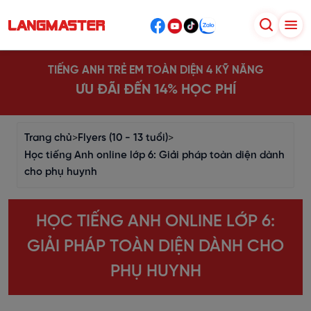
TIẾNG ANH TRẺ EM TOÀN DIỆN 4 KỸ NĂNG
ƯU ĐÃI ĐẾN 14% HỌC PHÍ
Trang chủ
>
Flyers (10 - 13 tuổi)
>
Học tiếng Anh online lớp 6: Giải pháp toàn diện dành
cho phụ huynh
HỌC TIẾNG ANH ONLINE LỚP 6:
GIẢI PHÁP TOÀN DIỆN DÀNH CHO
PHỤ HUYNH