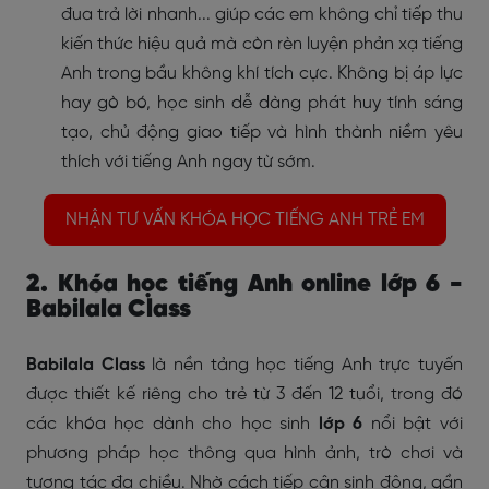
đua trả lời nhanh... giúp các em không chỉ tiếp thu
kiến thức hiệu quả mà còn rèn luyện phản xạ tiếng
Anh trong bầu không khí tích cực. Không bị áp lực
hay gò bó, học sinh dễ dàng phát huy tính sáng
tạo, chủ động giao tiếp và hình thành niềm yêu
thích với tiếng Anh ngay từ sớm.
NHẬN TƯ VẤN KHÓA HỌC TIẾNG ANH TRẺ EM
2. Khóa học tiếng Anh online lớp 6 -
Babilala Class
Babilala Class
là nền tảng học tiếng Anh trực tuyến
được thiết kế riêng cho trẻ từ 3 đến 12 tuổi, trong đó
các khóa học dành cho học sinh
lớp 6
nổi bật với
phương pháp học thông qua hình ảnh, trò chơi và
tương tác đa chiều. Nhờ cách tiếp cận sinh động, gần