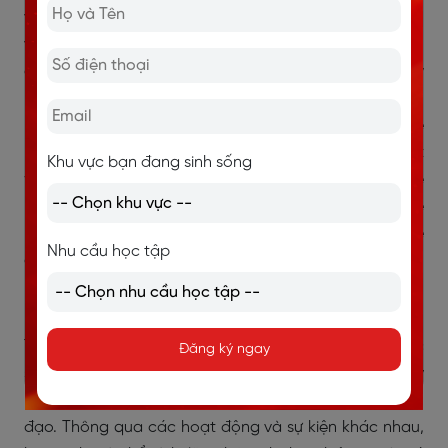
various activities and events, students can gain
valuable experience outside the classroom. In
addition, clubs provide opportunities to meet new
people and make friends who have similar interests.
Participating in a club also helps students become
more confident and responsible. Moreover, it is a great
Khu vực bạn đang sinh sống
way to reduce stress after studying and create
memorable experiences during school years. For these
reasons, I believe every student should join at least one
Nhu cầu học tập
club.
Dịch nghĩa:
Tham gia câu lạc bộ mang lại nhiều lợi ích cho học
Đăng ký ngay
sinh. Trước hết, nó giúp các em phát triển những kỹ
năng quan trọng như giao tiếp, làm việc nhóm và lãnh
đạo. Thông qua các hoạt động và sự kiện khác nhau,