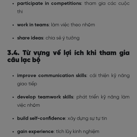
participate in competitions
: tham gia các cuộc
thi
work in teams
: làm việc theo nhóm
share ideas
: chia sẻ ý tưởng
3.4. Từ vựng về lợi ích khi tham gia
câu lạc bộ
improve communication skills
: cải thiện kỹ năng
giao tiếp
develop teamwork skills
: phát triển kỹ năng làm
việc nhóm
build self-confidence
: xây dựng sự tự tin
gain experience
: tích lũy kinh nghiệm