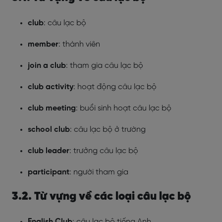
club
: câu lạc bộ
member
: thành viên
join a club
: tham gia câu lạc bộ
club activity
: hoạt động câu lạc bộ
club meeting
: buổi sinh hoạt câu lạc bộ
school club
: câu lạc bộ ở trường
club leader
: trưởng câu lạc bộ
participant
: người tham gia
3.2. Từ vựng về các loại câu lạc bộ
English Club
: câu lạc bộ tiếng Anh