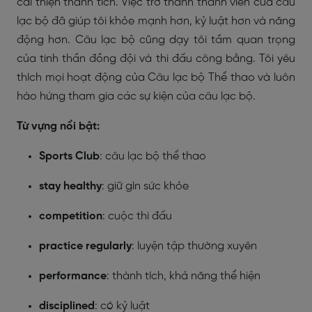
cải thiện thành tích. Việc trở thành thành viên của câu
lạc bộ đã giúp tôi khỏe mạnh hơn, kỷ luật hơn và năng
động hơn. Câu lạc bộ cũng dạy tôi tầm quan trọng
của tinh thần đồng đội và thi đấu công bằng. Tôi yêu
thích mọi hoạt động của Câu lạc bộ Thể thao và luôn
hào hứng tham gia các sự kiện của câu lạc bộ.
Từ vựng nổi bật:
Sports Club
: câu lạc bộ thể thao
stay healthy
: giữ gìn sức khỏe
competition
: cuộc thi đấu
practice regularly
: luyện tập thường xuyên
performance
: thành tích, khả năng thể hiện
disciplined
: có kỷ luật