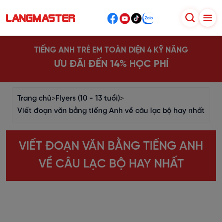
TIẾNG ANH TRẺ EM TOÀN DIỆN 4 KỸ NĂNG
ƯU ĐÃI ĐẾN 14% HỌC PHÍ
Trang chủ
>
Flyers (10 - 13 tuổi)
>
Viết đoạn văn bằng tiếng Anh về câu lạc bộ hay nhất
VIẾT ĐOẠN VĂN BẰNG TIẾNG ANH
VỀ CÂU LẠC BỘ HAY NHẤT