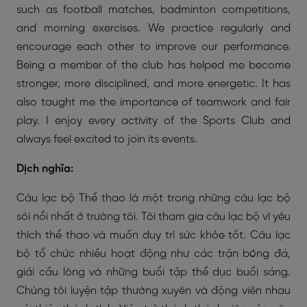
such as football matches, badminton competitions,
and morning exercises. We practice regularly and
encourage each other to improve our performance.
Being a member of the club has helped me become
stronger, more disciplined, and more energetic. It has
also taught me the importance of teamwork and fair
play. I enjoy every activity of the Sports Club and
always feel excited to join its events.
Dịch nghĩa:
Câu lạc bộ Thể thao là một trong những câu lạc bộ
sôi nổi nhất ở trường tôi. Tôi tham gia câu lạc bộ vì yêu
thích thể thao và muốn duy trì sức khỏe tốt. Câu lạc
bộ tổ chức nhiều hoạt động như các trận bóng đá,
giải cầu lông và những buổi tập thể dục buổi sáng.
Chúng tôi luyện tập thường xuyên và động viên nhau