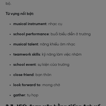
bộ.
Từ vựng nổi bật:
musical instrument
: nhạc cụ
school performance
: buổi biểu diễn ở trường
musical talent
: năng khiếu âm nhạc
teamwork skills
: kỹ năng làm việc nhóm
school event
: sự kiện của trường
close friend
: bạn thân
look forward to
: mong chờ
gather
: tụ họp