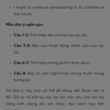
I hope to continue participating in its activities in
the future.
Mẫu dàn ý ngắn gọn
Câu 1-2:
Giới thiệu tên và loại câu lạc bộ.
Câu 3-5:
Nêu các hoạt động chính của câu lạc
bộ.
Câu 6-7:
Trình bày những lợi ích nhận được.
Câu 8:
Bày tỏ cảm nghĩ hoặc mong muốn trong
tương lai.
Với dàn ý này, bạn có thể dễ dàng viết đoạn văn từ
80–150 từ về bất kỳ câu lạc bộ nào như câu lạc bộ
tiếng Anh, bóng đá, âm nhạc, đọc sách hay tình