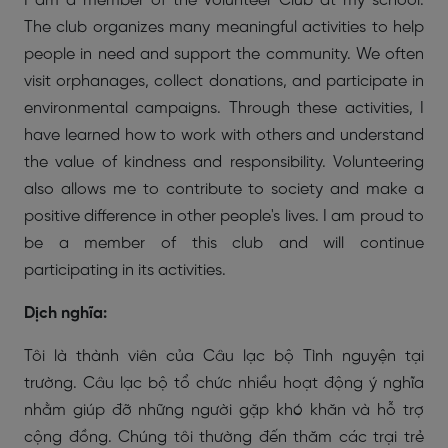
I am a member of the Volunteer Club at my school.
The club organizes many meaningful activities to help
people in need and support the community. We often
visit orphanages, collect donations, and participate in
environmental campaigns. Through these activities, I
have learned how to work with others and understand
the value of kindness and responsibility. Volunteering
also allows me to contribute to society and make a
positive difference in other people's lives. I am proud to
be a member of this club and will continue
participating in its activities.
Dịch nghĩa:
Tôi là thành viên của Câu lạc bộ Tình nguyện tại
trường. Câu lạc bộ tổ chức nhiều hoạt động ý nghĩa
nhằm giúp đỡ những người gặp khó khăn và hỗ trợ
cộng đồng. Chúng tôi thường đến thăm các trại trẻ