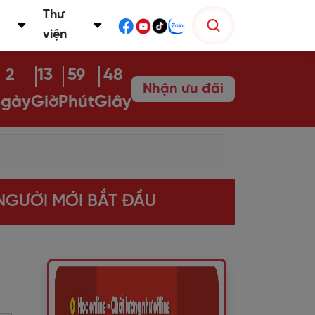
Thư
viện
2
13
59
47
Nhận ưu đãi
gày
Giờ
Phút
Giây
NGƯỜI MỚI BẮT ĐẦU