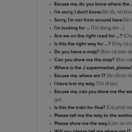
Excuse me, do you know where the 
I'm sorry, I don't know.
(Xin lỗi, tôi kh
Sorry, I'm not from around here.
(Xin
I'm looking for …
(Tôi đang tìm …)
Are we on the right road for …?
(Ch
Is this the right way for …?
(Đây có 
Do you have a map?
(Bạn có bản đ
Can you show me the map?
(Bạn có
Where is the J supermarket, pleas
Excuse me, where am I?
(Xin lỗi,tôi
I have lost my way.
(Tôi đi lạc)
Excuse me, can you show me the way
ga)
Is this the train for Hue?
(Có phải tà
Please tell me the way to the waiti
Please show me the way.
(Làm ơn chỉ
Will you please tell me where am I?