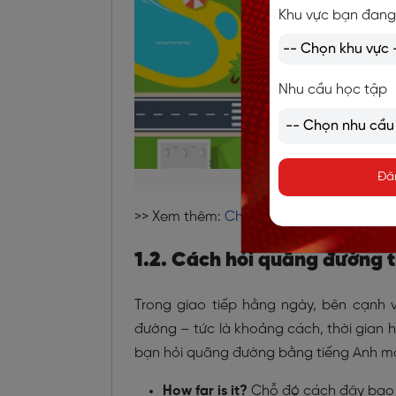
Khu vực bạn đang
Nhu cầu học tập
Đă
Cách hỏ
>> Xem thêm:
Chủ đề tiếng Anh giao tiế
1.2. Cách hỏi quãng đường 
Trong giao tiếp hằng ngày, bên cạnh 
đường – tức là khoảng cách, thời gian 
bạn hỏi quãng đường bằng tiếng Anh một
How far is it?
Chỗ đó cách đây bao 