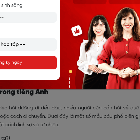
 sinh sống
ng ký ngay
i và chỉ đường bằng tiếng Anh
p cho người mới bắt đầu
trong tiếng Anh
việc hỏi đường đi đến đâu, nhiều người còn cần hỏi về qu
hoặc cách di chuyển. Dưới đây là một số mẫu câu phổ biến g
 cách lịch sự và tự nhiên.
xa?)