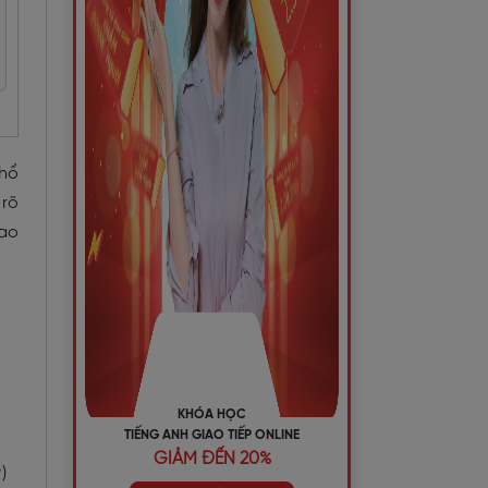
phổ
 rõ
bao
KHÓA HỌC
TIẾNG ANH GIAO TIẾP ONLINE
GIẢM ĐẾN 20%
)