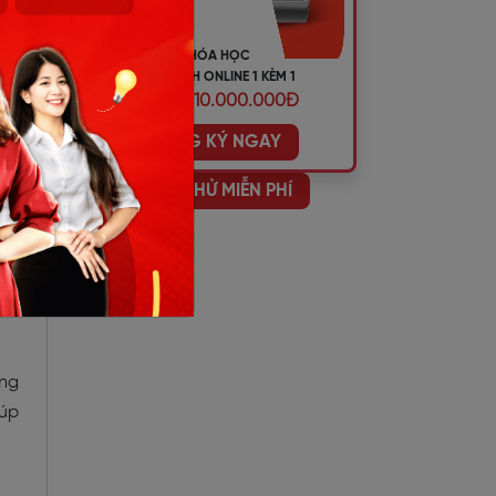
KHÓA HỌC
TIẾNG ANH ONLINE 1 KÈM 1
ƯU ĐÃI 10.000.000Đ
ĐĂNG KÝ NGAY
HỌC THỬ MIỄN PHÍ
ãng
iúp