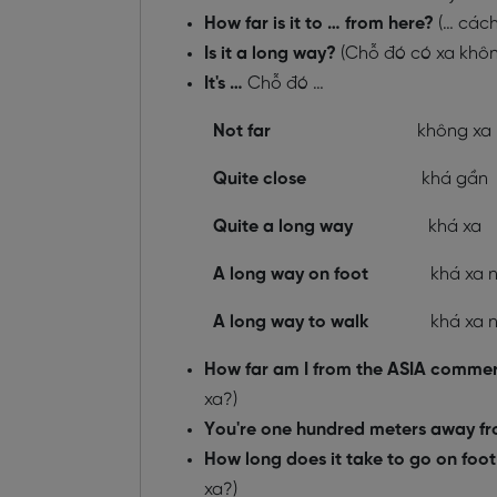
How far is it to … from here?
(… các
Is it a long way?
(Chỗ đó có xa khô
It's …
Chỗ đó …
Not far
không xa
Quite close
khá gần
Quite a long way
khá xa
A long way on foot
khá xa nếu
A long way to walk
khá xa nếu
How far am I from the ASIA comme
xa?)
You're one hundred meters away fr
How long does it take to go on foo
xa?)