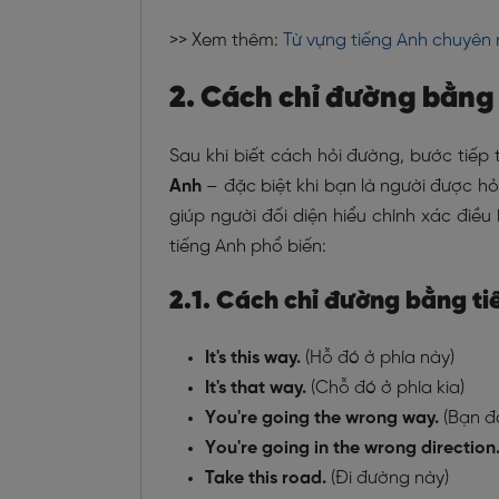
>> Xem thêm:
Từ vựng tiếng Anh chuyên 
2. Cách chỉ đường bằng
Sau khi biết cách hỏi đường, bước tiế
Anh
– đặc biệt khi bạn là người được hỏ
giúp người đối diện hiểu chính xác điề
tiếng Anh phổ biến:
2.1. Cách chỉ đường bằng t
It's this way.
(Hỗ đó ở phía này)
It's that way.
(Chỗ đó ở phía kia)
You're going the wrong way.
(Bạn đ
You're going in the wrong direction
Take this road.
(Đi đường này)