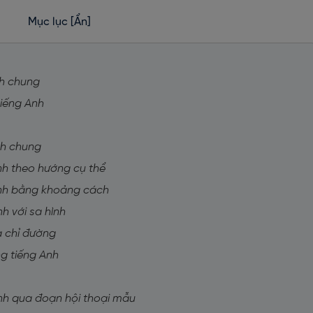
Mục lục
[Ẩn]
nh chung
tiếng Anh
nh chung
nh theo hướng cụ thể
Anh bằng khoảng cách
h với sa hình
à chỉ đường
ng tiếng Anh
nh qua đoạn hội thoại mẫu