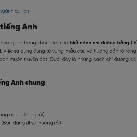
ngành du lịch
 tiếng Anh
p theo quan trọng không kém là
biết cách chỉ đường bằng ti
i. Việc sử dụng đúng từ vựng, mẫu câu và hướng dẫn rõ ràng
u bạn muốn truyền đạt. Dưới đây là những cách chỉ đường b
iếng Anh chung
ang đi sai đường rồi)
.
(Bạn đang đi sai hướng rồi)