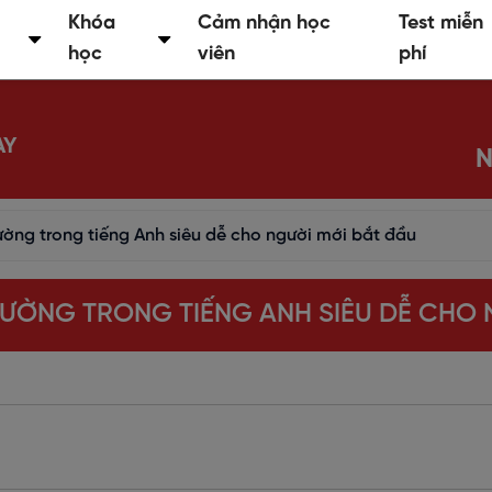
Khóa
Cảm nhận học
Test miễn
học
viên
phí
AY
N
ường trong tiếng Anh siêu dễ cho người mới bắt đầu
ĐƯỜNG TRONG TIẾNG ANH SIÊU DỄ CHO 