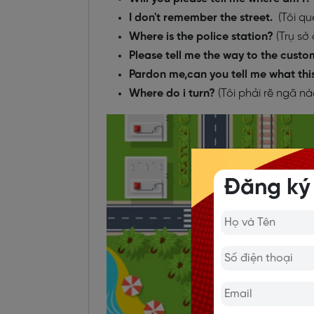
I don't remember the street.
(Tôi qu
Where is the police station?
(Trụ sở
Please tell me the way to the custo
Pardon me,can you tell me what this 
Where do i turn?
(Tôi phải rẽ ngã nà
Đăng ký