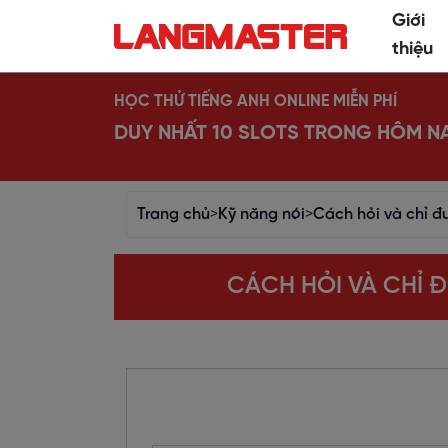
Giới
thiệu
HỌC THỬ TIẾNG ANH ONLINE MIỄN PHÍ
DUY NHẤT 10 SLOTS TRONG HÔM N
Trang chủ
>
Kỹ năng nói
>
Cách hỏi và chỉ đ
CÁCH HỎI VÀ CHỈ 