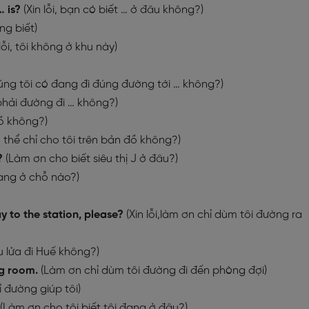
… is?
(Xin lỗi, bạn có biết … ở đâu không?)
ông biết)
 lỗi, tôi không ở khu này)
úng tôi có đang đi đúng đường tới … không?)
phải đường đi … không?)
ồ không?)
 thể chỉ cho tôi trên bản đồ không?)
e?
(Làm ơn cho biết siêu thị J ở đâu?)
 đang ở chỗ nào?)
 to the station, please?
(Xin lỗi,làm ơn chỉ dùm tôi đường ra
u lửa đi Huế không?)
ng room.
(Làm ơn chỉ dùm tôi đường đi đến phòng đợi)
 đường giúp tôi)
(Làm ơn cho tôi biết tôi đang ở đâu?)