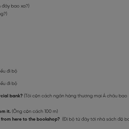
h đây bao xa?)
ng?)
 đi bộ
 đi bộ
rcial bank?
(Tôi còn cách ngân hàng thương mại Á châu bao
om it.
(Ông còn cách 100 m)
t from here to the bookshop?
(Đi bộ từ đây tới nhà sách đó b