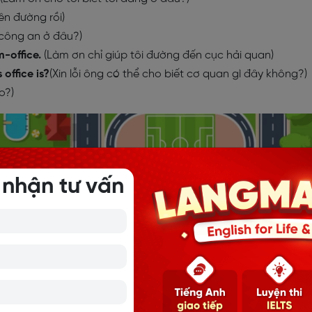
ên đường rồi)
 công an ở đâu?)
m-office.
(Làm ơn chỉ giúp tôi đường đến cục hải quan)
office is?
(Xin lỗi ông có thể cho biết cơ quan gì đây không?)
o?)
 nhận tư vấn