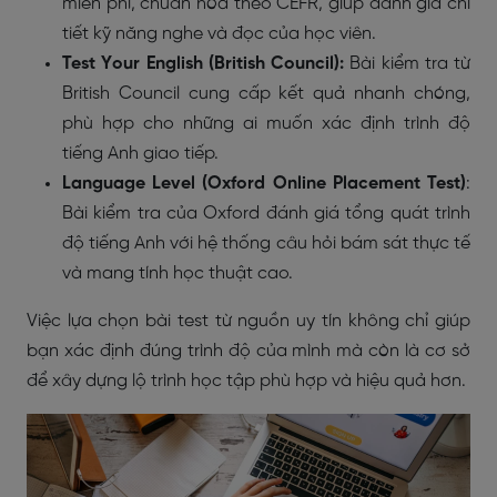
miễn phí, chuẩn hóa theo CEFR, giúp đánh giá chi
tiết kỹ năng nghe và đọc của học viên.
Test Your English (British Council):
Bài kiểm tra từ
British Council cung cấp kết quả nhanh chóng,
phù hợp cho những ai muốn xác định trình độ
tiếng Anh giao tiếp.
Language Level (Oxford Online Placement Test)
:
Bài kiểm tra của Oxford đánh giá tổng quát trình
độ tiếng Anh với hệ thống câu hỏi bám sát thực tế
và mang tính học thuật cao.
Việc lựa chọn bài test từ nguồn uy tín không chỉ giúp
bạn xác định đúng trình độ của mình mà còn là cơ sở
để xây dựng lộ trình học tập phù hợp và hiệu quả hơn.