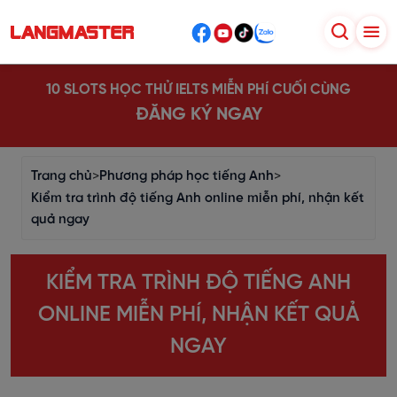
10 SLOTS HỌC THỬ IELTS MIỄN PHÍ CUỐI CÙNG
ĐĂNG KÝ NGAY
Trang chủ
>
Phương pháp học tiếng Anh
>
Kiểm tra trình độ tiếng Anh online miễn phí, nhận kết
quả ngay
KIỂM TRA TRÌNH ĐỘ TIẾNG ANH
ONLINE MIỄN PHÍ, NHẬN KẾT QUẢ
NGAY