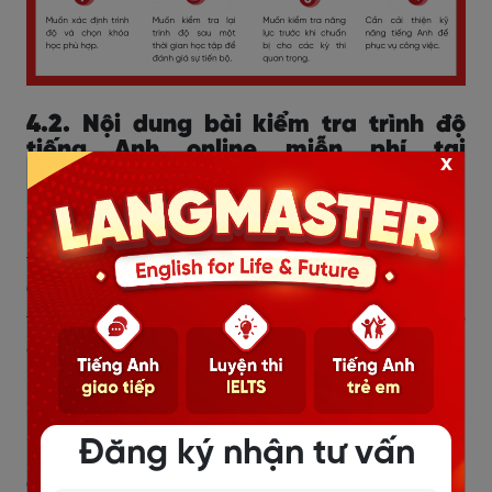
4.2. Nội dung bài kiểm tra trình độ
tiếng Anh online miễn phí tại
x
Langmaster
Bài test trình độ tiếng Anh online tại Langmaster được
t
hiết kế dựa trên Khung Tham Chiếu Ngôn Ngữ Chung
Châu Âu (CEFR)
, đánh giá đầy đủ 4 kỹ năng quan
trọng: Nghe, Nói, Đọc và Viết, từ cấp độ A1 (cơ bản)
đến C1 (nâng cao). Đây là lợi thế vượt trội so với nhiều
bài kiểm tra trực tuyến khác, vốn chỉ tập trung vào
ngữ pháp và từ vựng mà chưa đánh giá toàn diện
năng lực sử dụng ngôn ngữ của học viên.
Đăng ký nhận tư vấn
Cấu trúc bài kiểm tra bao gồm: