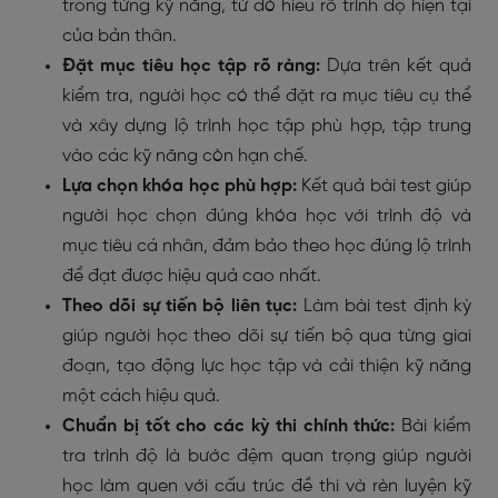
trong từng kỹ năng, từ đó hiểu rõ trình độ hiện tại
của bản thân.
Đặt mục tiêu học tập rõ ràng:
Dựa trên kết quả
kiểm tra, người học có thể đặt ra mục tiêu cụ thể
và xây dựng lộ trình học tập phù hợp, tập trung
vào các kỹ năng còn hạn chế.
Lựa chọn khóa học phù hợp:
Kết quả bài test giúp
người học chọn đúng khóa học với trình độ và
mục tiêu cá nhân, đảm bảo theo học đúng lộ trình
để đạt được hiệu quả cao nhất.
Theo dõi sự tiến bộ liên tục:
Làm bài test định kỳ
giúp người học theo dõi sự tiến bộ qua từng giai
đoạn, tạo động lực học tập và cải thiện kỹ năng
một cách hiệu quả.
Chuẩn bị tốt cho các kỳ thi chính thức:
Bài kiểm
tra trình độ là bước đệm quan trọng giúp người
học làm quen với cấu trúc đề thi và rèn luyện kỹ