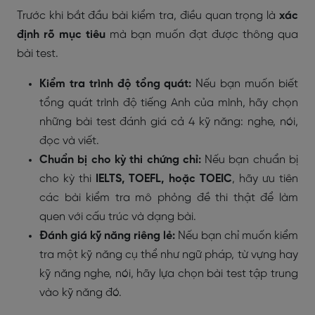
Trước khi bắt đầu bài kiểm tra, điều quan trọng là
xác
định rõ mục tiêu
mà bạn muốn đạt được thông qua
bài test.
Kiểm tra trình độ tổng quát:
Nếu bạn muốn biết
tổng quát trình độ tiếng Anh của mình, hãy chọn
những bài test đánh giá cả 4 kỹ năng: nghe, nói,
đọc và viết.
Chuẩn bị cho kỳ thi chứng chỉ:
Nếu bạn chuẩn bị
cho kỳ thi
IELTS, TOEFL, hoặc TOEIC
, hãy ưu tiên
các bài kiểm tra mô phỏng đề thi thật để làm
quen với cấu trúc và dạng bài.
Đánh giá kỹ năng riêng lẻ:
Nếu bạn chỉ muốn kiểm
tra một kỹ năng cụ thể như ngữ pháp, từ vựng hay
kỹ năng nghe, nói, hãy lựa chọn bài test tập trung
vào kỹ năng đó.