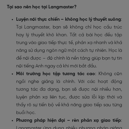
Tại sao nên học tại Langmaster?
Luyện nói thực chiến – không học lý thuyết suông
:
Tại Langmaster, bạn sẽ không chỉ học cấu trúc
hay lý thuyết khô khan. Tất cả bài học đều tập
trung vào giao tiếp thực tế, phản xạ nhanh và khả
năng sử dụng ngôn ngữ một cách tự nhiên. Học là
để nói được – đó chính là nền tảng giúp bạn tự tin
nói tiếng Anh ngay cả khi mới bắt đầu.
Môi trường học tập tương tác cao
: Không còn
ngồi nghe giảng là chính. Với các hoạt động
tương tác đa dạng, bạn sẽ được nói nhiều hơn,
luyện phản xạ liên tục, được sửa lỗi kịp thời và
thấy rõ sự tiến bộ về khả năng giao tiếp sau từng
buổi học.
Phương pháp hiện đại – rèn phản xạ giao tiếp
:
Langmaster ứng dụng nhiều phương pháp giảng