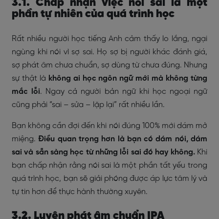
3.1. Chấp nhận việc nói sai là một
phần tự nhiên của quá trình học
Rất nhiều người học tiếng Anh cảm thấy lo lắng, ngại
ngùng khi nói vì sợ sai. Họ sợ bị người khác đánh giá,
sợ phát âm chưa chuẩn, sợ dùng từ chưa đúng. Nhưng
sự thật là
không ai học ngôn ngữ mới mà không từng
mắc lỗi
. Ngay cả người bản ngữ khi học ngoại ngữ
cũng phải “sai – sửa – lặp lại” rất nhiều lần.
Bạn không cần đợi đến khi nói đúng 100% mới dám mở
miệng.
Điều quan trọng hơn là bạn có dám nói, dám
sai và sẵn sàng học từ những lỗi sai đó hay không.
Khi
bạn chấp nhận rằng nói sai là một phần tất yếu trong
quá trình học, bạn sẽ giải phóng được áp lực tâm lý và
tự tin hơn để thực hành thường xuyên.
3.2. Luyện phát âm chuẩn IPA