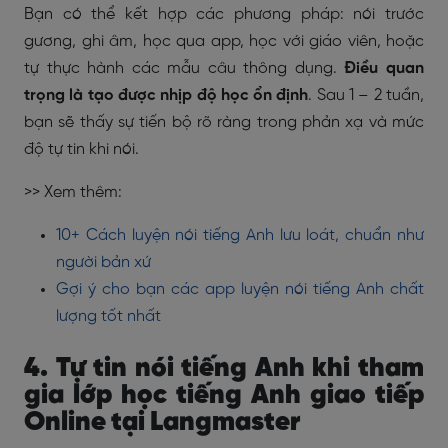
Bạn có thể kết hợp các phương pháp: nói trước
gương, ghi âm, học qua app, học với giáo viên, hoặc
tự thực hành các mẫu câu thông dụng.
Điều quan
trọng là tạo được nhịp độ học ổn định
. Sau 1 – 2 tuần,
bạn sẽ thấy sự tiến bộ rõ ràng trong phản xạ và mức
độ tự tin khi nói.
>> Xem thêm:
10+ Cách luyện nói tiếng Anh lưu loát, chuẩn như
người bản xứ
Gợi ý cho bạn các app luyện nói tiếng Anh chất
lượng tốt nhất
4. Tự tin nói tiếng Anh khi tham
gia lớp học tiếng Anh giao tiếp
Online tại Langmaster