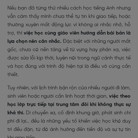
Nếu bạn đã từng thử nhiều cách học tiếng Anh nhưng
vẫn cảm thấy mình chưa thể tự tin khi giao tiếp, hoặc
thường xuyên mất động lực vì không ai nhắc nhở, hỗ
trợ, thì
việc học cùng giáo viên hướng dẫn bài bản là
lựa chọn nên cân nhắc.
Đặc biệt với những người mất
gốc, chưa có nền tảng về từ vựng hay phản xạ, việc
được sửa lỗi kịp thời, luyện nói trong ngữ cảnh thực tế
và học đúng với trình độ hiện tại là điều vô cùng cần
thiết.
Tuy nhiên, với lịch trình bận rộn của nhiều người đi làm,
sinh viên hoặc người cần linh hoạt thời gian,
việc theo
học lớp trực tiếp tại trung tâm đôi khi không thực sự
khả thi.
Di chuyển xa, cố định khung giờ, phát sinh chi
phí đi lại… đều là những yếu tố khiến việc học khó duy
trì đều đặn, từ đó ảnh hưởng đến tiến độ và sự tự tin
khi giao tiếp.