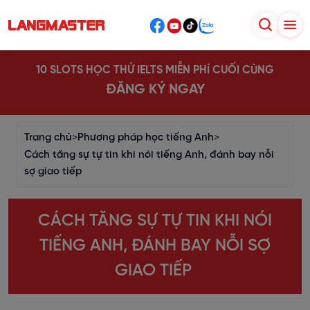
10 SLOTS HỌC THỬ IELTS MIỄN PHÍ CUỐI CÙNG
ĐĂNG KÝ NGAY
Trang chủ
>
Phương pháp học tiếng Anh
>
Cách tăng sự tự tin khi nói tiếng Anh, đánh bay nỗi
sợ giao tiếp
CÁCH TĂNG SỰ TỰ TIN KHI NÓI
TIẾNG ANH, ĐÁNH BAY NỖI SỢ
GIAO TIẾP