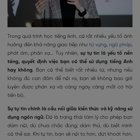
Trong quá trình học tiếng Anh, có rất nhiều yếu tố ảnh
hưởng đến khả năng giao tiếp như
từ vựng
,
ngữ pháp
,
phát âm, phản xạ... Tuy nhiên,
sự tự tin là yếu tố nền
tảng, quyết định việc bạn có thể sử dụng tiếng Anh
hay không
. Bạn có thể biết rất nhiều từ, nhưng nếu
không đủ can đảm để nói ra, bạn sẽ không bao giờ
luyện được phản xạ và càng ngày càng mất cơ hội
tiến bộ.
Sự tự tin chính là cầu nối giữa kiến thức và kỹ năng sử
dụng ngôn ngữ.
Đó là trạng thái tâm lý cho phép bạn
dám nói, dù chưa chắc đúng; dám thử, dù biết mình
có thể sai. Khi tự tin, bạn sẽ nói to hơn, dứt khoát hơn,