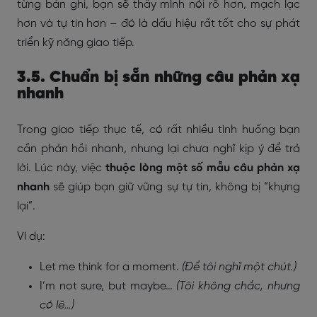
từng bản ghi, bạn sẽ thấy mình nói rõ hơn, mạch lạc
hơn và tự tin hơn – đó là dấu hiệu rất tốt cho sự phát
triển kỹ năng giao tiếp.
3.5. Chuẩn bị sẵn những câu phản xạ
nhanh
Trong giao tiếp thực tế, có rất nhiều tình huống bạn
cần phản hồi nhanh, nhưng lại chưa nghĩ kịp ý để trả
lời. Lúc này, việc
thuộc lòng một số mẫu câu phản xạ
nhanh
sẽ giúp bạn giữ vững sự tự tin, không bị “khựng
lại”.
Ví dụ:
Let me think for a moment.
(Để tôi nghĩ một chút.)
I’m not sure, but maybe…
(Tôi không chắc, nhưng
có lẽ…)