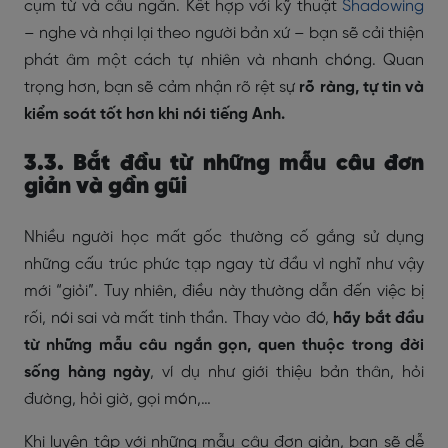
cụm từ và câu ngắn. Kết hợp với kỹ thuật
Shadowing
– nghe và nhại lại theo người bản xứ – bạn sẽ cải thiện
phát âm một cách tự nhiên và nhanh chóng. Quan
trọng hơn, bạn sẽ cảm nhận rõ rệt sự
rõ ràng, tự tin và
kiểm soát tốt hơn khi nói tiếng Anh.
3.3. Bắt đầu từ những mẫu câu đơn
giản và gần gũi
Nhiều người học mất gốc thường cố gắng sử dụng
những cấu trúc phức tạp ngay từ đầu vì nghĩ như vậy
mới “giỏi”. Tuy nhiên, điều này thường dẫn đến việc bị
rối, nói sai và mất tinh thần. Thay vào đó,
hãy bắt đầu
từ những mẫu câu ngắn gọn, quen thuộc trong đời
sống hàng ngày
, ví dụ như giới thiệu bản thân, hỏi
đường, hỏi giờ, gọi món,…
Khi luyện tập với những mẫu câu đơn giản, bạn sẽ dễ