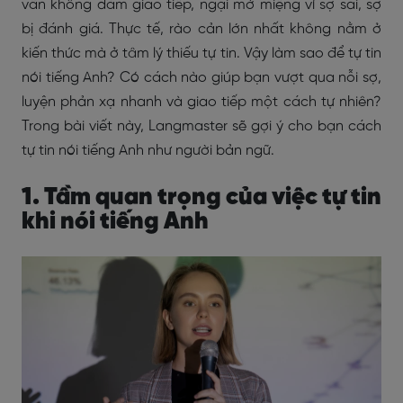
vẫn không dám giao tiếp, ngại mở miệng vì sợ sai, sợ
bị đánh giá. Thực tế, rào cản lớn nhất không nằm ở
kiến thức mà ở tâm lý thiếu tự tin. Vậy làm sao để tự tin
nói tiếng Anh? Có cách nào giúp bạn vượt qua nỗi sợ,
luyện phản xạ nhanh và giao tiếp một cách tự nhiên?
Trong bài viết này, Langmaster sẽ gợi ý cho bạn cách
tự tin nói tiếng Anh như người bản ngữ.
1. Tầm quan trọng của việc tự tin
khi nói tiếng Anh