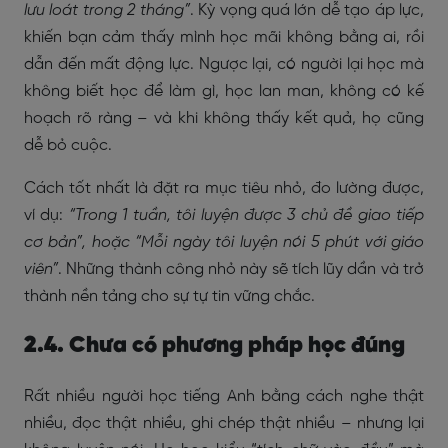
lưu loát trong 2 tháng”
. Kỳ vọng quá lớn dễ tạo áp lực,
khiến bạn cảm thấy mình học mãi không bằng ai, rồi
dẫn đến mất động lực. Ngược lại, có người lại học mà
không biết học để làm gì, học lan man, không có kế
hoạch rõ ràng – và khi không thấy kết quả, họ cũng
dễ bỏ cuộc.
Cách tốt nhất là đặt ra mục tiêu nhỏ, đo lường được,
ví dụ:
“Trong 1 tuần, tôi luyện được 3 chủ đề giao tiếp
cơ bản”, hoặc “Mỗi ngày tôi luyện nói 5 phút với giáo
viên”
. Những thành công nhỏ này sẽ tích lũy dần và trở
thành nền tảng cho sự tự tin vững chắc.
2.4. Chưa có phương pháp học đúng
Rất nhiều người học tiếng Anh bằng cách nghe thật
nhiều, đọc thật nhiều, ghi chép thật nhiều – nhưng lại