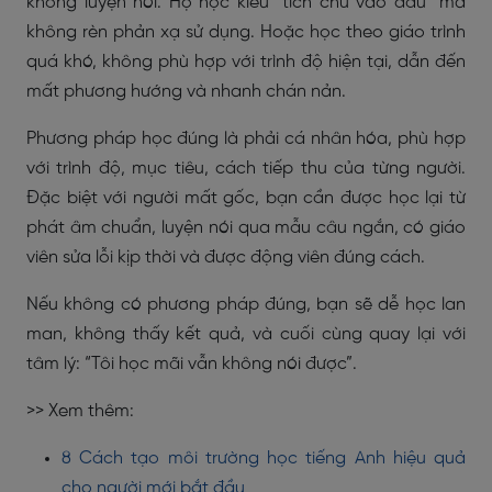
không luyện nói. Họ học kiểu “tích chữ vào đầu” mà
không rèn phản xạ sử dụng. Hoặc học theo giáo trình
quá khó, không phù hợp với trình độ hiện tại, dẫn đến
mất phương hướng và nhanh chán nản.
Phương pháp học đúng là phải cá nhân hóa, phù hợp
với trình độ, mục tiêu, cách tiếp thu của từng người.
Đặc biệt với người mất gốc, bạn cần được học lại từ
phát âm chuẩn, luyện nói qua mẫu câu ngắn, có giáo
viên sửa lỗi kịp thời và được động viên đúng cách.
Nếu không có phương pháp đúng, bạn sẽ dễ học lan
man, không thấy kết quả, và cuối cùng quay lại với
tâm lý: “Tôi học mãi vẫn không nói được”.
>> Xem thêm:
8 Cách tạo môi trường học tiếng Anh hiệu quả
cho người mới bắt đầu