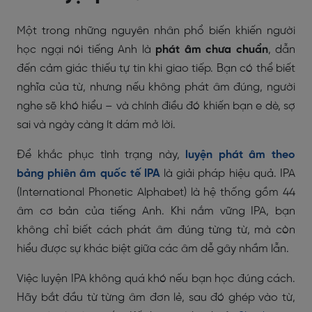
Một trong những nguyên nhân phổ biến khiến người
học ngại nói tiếng Anh là
phát âm chưa chuẩn
, dẫn
đến cảm giác thiếu tự tin khi giao tiếp. Bạn có thể biết
nghĩa của từ, nhưng nếu không phát âm đúng, người
nghe sẽ khó hiểu – và chính điều đó khiến bạn e dè, sợ
sai và ngày càng ít dám mở lời.
Để khắc phục tình trạng này,
luyện phát âm theo
bảng phiên âm quốc tế IPA
là giải pháp hiệu quả. IPA
(International Phonetic Alphabet) là hệ thống gồm 44
âm cơ bản của tiếng Anh. Khi nắm vững IPA, bạn
không chỉ biết cách phát âm đúng từng từ, mà còn
hiểu được sự khác biệt giữa các âm dễ gây nhầm lẫn.
Việc luyện IPA không quá khó nếu bạn học đúng cách.
Hãy bắt đầu từ từng âm đơn lẻ, sau đó ghép vào từ,