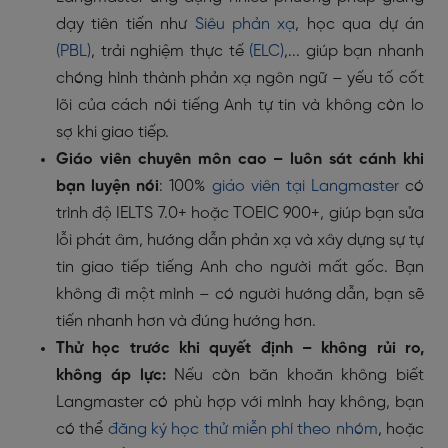
dạy tiên tiến như
Siêu phản xạ
, học qua dự án
(PBL)
, trải nghiệm thực tế
(ELC)
,... giúp bạn nhanh
chóng hình thành phản xạ ngôn ngữ – yếu tố cốt
lõi của cách nói tiếng Anh tự tin và không còn lo
sợ khi giao tiếp.
Giáo viên chuyên môn cao – luôn sát cánh khi
bạn luyện nói
: 100%
giáo viên tại Langmaster
có
trình độ IELTS 7.0+ hoặc TOEIC 900+, giúp bạn sửa
lỗi phát âm, hướng dẫn phản xạ và xây dựng sự tự
tin giao tiếp tiếng Anh cho người mất gốc. Bạn
không đi một mình – có người hướng dẫn, bạn sẽ
tiến nhanh hơn và đúng hướng hơn.
Thử học trước khi quyết định – không rủi ro,
không áp lực:
Nếu còn băn khoăn không biết
Langmaster có phù hợp với mình hay không, bạn
có thể
đăng ký học thử miễn phí theo nhóm
, hoặc