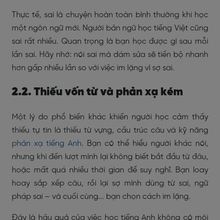
Thực tế, sai là chuyện hoàn toàn bình thường khi học
một ngôn ngữ mới. Người bản ngữ học tiếng Việt cũng
sai rất nhiều. Quan trọng là bạn học được gì sau mỗi
lần sai. Hãy nhớ: nói sai mà dám sửa sẽ tiến bộ nhanh
hơn gấp nhiều lần so với việc im lặng vì sợ sai.
2.2. Thiếu vốn từ và phản xạ kém
Một lý do phổ biến khác khiến người học cảm thấy
thiếu tự tin là thiếu từ vựng, cấu trúc câu và kỹ năng
phản xạ tiếng Anh
. Bạn có thể hiểu người khác nói,
nhưng khi đến lượt mình lại không biết bắt đầu từ đâu,
hoặc mất quá nhiều thời gian để suy nghĩ. Bạn loay
hoay sắp xếp câu, rồi lại sợ mình dùng từ sai, ngữ
pháp sai – và cuối cùng... bạn chọn cách im lặng.
Đây là hậu quả của việc học tiếng Anh không có môi