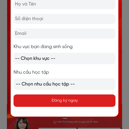
thực tế
– những tình huống bạn sẽ thực sự gặp trong
đời sống hoặc công việc. Chẳng hạn, bạn có thể luyện
tập cách giới thiệu bản thân trong buổi phỏng vấn,
hỏi đường khi đi du lịch, trò chuyện với đồng nghiệp,
hoặc tham gia cuộc họp online đơn giản.
Việc luyện tập theo tình huống giúp bạn
hình dung rõ
Khu vực bạn đang sinh sống
ràng ngữ cảnh sử dụng
, từ đó giảm cảm giác bối rối
khi đối mặt với tình huống tương tự ngoài đời thực.
Đồng thời, cách học này cũng giúp bạn học đúng
Nhu cầu học tập
trọng tâm, không lan man, không học thừa.
>> Xem thêm:
Các bài luyện nói tiếng Anh theo chủ đề
thông dụng cho người mới bắt đầu
Đăng ký ngay