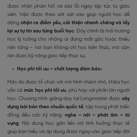
được nhận phản hồi và sửa lỗi ngay lập tức từ giáo
viên. Việc được theo sát sát sao giúp người học dễ
dàng
nhận ra điểm yếu, cải thiện nhanh chóng và lấy
lại sự tự tin sau từng buổi học.
Đây chính là môi trường
học lý tưởng cho những ai đang mất gốc hoặc thiếu
nền tảng – nơi bạn không chỉ học kiến thức, mà còn
rèn được kỹ năng giao tiếp thực sự.
Học phí tối ưu – chất lượng đảm bảo:
Mặc dù được tổ chức với mô hình nhóm nhỏ, khóa học
vẫn có
mức học phí tối ưu
, phù hợp với phần lớn người
học. Chương trình giảng dạy tại Langmaster được
xây
dựng bài bản theo chuẩn quốc tế
, tập trung phát triển
đồng đều các kỹ năng:
nghe – nói – phát âm – từ
vựng
. Nội dung học gắn liền với tình huống thực tế
giúp bạn hiểu và áp dụng được ngay vào giao tiếp đời