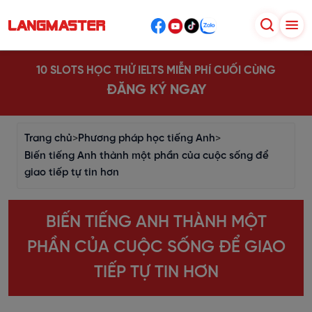
10 SLOTS HỌC THỬ IELTS MIỄN PHÍ CUỐI CÙNG
ĐĂNG KÝ NGAY
Trang chủ
>
Phương pháp học tiếng Anh
>
Biến tiếng Anh thành một phần của cuộc sống để
giao tiếp tự tin hơn
BIẾN TIẾNG ANH THÀNH MỘT
PHẦN CỦA CUỘC SỐNG ĐỂ GIAO
TIẾP TỰ TIN HƠN