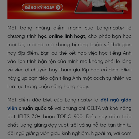
Một trong những điểm mạnh của Langmaster là
chương trình
học online linh hoạt
, cho phép bạn học
mọi lúc, mọi nơi mà không bị ràng buộc về thời gian
hay địa điểm. Bạn có thể kết hợp việc học tiếng Anh
vào lịch trình bận rộn của mình mà không phải lo lắng
về việc di chuyển hay tham gia lớp học cố định. Điều
này giúp bạn tiếp cận tiếng Anh một cách tự nhiên và
liên tục trong cuộc sống hằng ngày.
Một điểm đặc biệt của Langmaster là
đội ngũ giáo
viên
chuẩn quốc tế
với chứng chỉ CELTA và khả năng
đạt IELTS 7.0+ hoặc TOEIC 900. Điều này đảm bảo
chất lượng giảng dạy vượt trội và sự hỗ trợ tận tình từ
đội ngũ giảng viên giàu kinh nghiệm. Ngoài ra, với cam