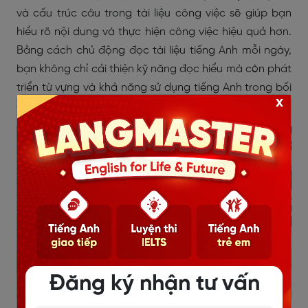
và cấu trúc câu trong tài liệu công việc sẽ giúp bạn
hiểu rõ nội dung và thực hiện công việc hiệu quả hơn.
Bằng cách chủ động đọc tài liệu tiếng Anh mỗi ngày,
bạn không chỉ cải thiện kỹ năng đọc hiểu mà còn phát
triển từ vựng và khả năng sử dụng tiếng Anh trong bối
x
cảnh chuyên môn.
Đăng ký nhận tư vấn
Sử dụng tiếng Anh trong công việc