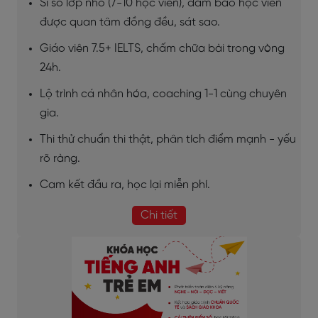
Sĩ số lớp nhỏ (7-10 học viên), đảm bảo học viên
được quan tâm đồng đều, sát sao.
Giáo viên 7.5+ IELTS, chấm chữa bài trong vòng
24h.
Lộ trình cá nhân hóa, coaching 1-1 cùng chuyên
gia.
Thi thử chuẩn thi thật, phân tích điểm mạnh - yếu
rõ ràng.
Cam kết đầu ra, học lại miễn phí.
Chi tiết