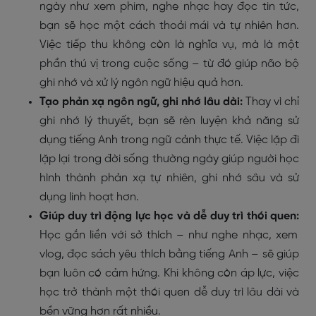
ngày như xem phim, nghe nhạc hay đọc tin tức,
bạn sẽ học một cách thoải mái và tự nhiên hơn.
Việc tiếp thu không còn là nghĩa vụ, mà là một
phần thú vị trong cuộc sống – từ đó giúp não bộ
ghi nhớ và xử lý ngôn ngữ hiệu quả hơn.
Tạo phản xạ ngôn ngữ, ghi nhớ lâu dài:
Thay vì chỉ
ghi nhớ lý thuyết, bạn sẽ rèn luyện khả năng sử
dụng tiếng Anh trong ngữ cảnh thực tế. Việc lặp đi
lặp lại trong đời sống thường ngày giúp người học
hình thành phản xạ tự nhiên, ghi nhớ sâu và sử
dụng linh hoạt hơn.
Giúp duy trì động lực học và dễ duy trì thói quen:
Học gắn liền với sở thích – như nghe nhạc, xem
vlog, đọc sách yêu thích bằng tiếng Anh – sẽ giúp
bạn luôn có cảm hứng. Khi không còn áp lực, việc
học trở thành một thói quen dễ duy trì lâu dài và
bền vững hơn rất nhiều.