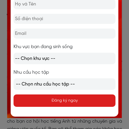
7. Tận dụng công
nghệ
Công nghệ hiện đại mang đến nhiều công cụ và ứng
dụng học tiếng Anh hiệu quả, giúp bạn học mọi lúc,
mọi nơi mà không cần phải đến lớp học truyền thống.
Khu vực bạn đang sinh sống
Các ứng dụng học ngôn ngữ như Duolingo, Babbel,
Memrise hay HelloTalk cho phép bạn học từ vựng, ngữ
pháp, và luyện kỹ năng phát âm thông qua các bài
Nhu cầu học tập
tập và trò chơi tương tác. Điều này không chỉ làm cho
việc học trở nên thú vị mà còn giúp bạn biến tiếng Anh
thành một phần cuộc sống hàng ngày.
Đăng ký ngay
Ngoài ra, việc sử dụng các nền tảng học trực tuyến
như Coursera, Udemy hoặc Khan Academy mang đến
cho bạn cơ hội học tiếng Anh từ những chuyên gia và