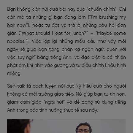
Bạn không cần nói quá dài hay quá “chuẩn chỉnh”. Chỉ
cần mô tả những gì bạn đang làm (“I’m brushing my
hair now”), hoặc tự đặt và trả lời những câu hỏi đơn
giản (“What should I eat for lunch?” – “Maybe some
noodles.”). Việc lặp lại những mẫu câu như vậy mỗi
ngày sẽ giúp bạn tăng phản xạ ngôn ngữ, quen với
việc suy nghĩ bằng tiếng Anh, và đặc biệt là cải thiện
phát âm khi nhìn vào gương và tự điều chỉnh khẩu hình
miệng.
Self-talk là cách luyện nói cực kỳ hiệu quả cho người
không có môi trường giao tiếp. Nó giúp bạn tự tin hơn,
giảm cảm giác “ngại nói” và dễ dàng sử dụng tiếng
Anh trong các tình huống thực tế sau này.