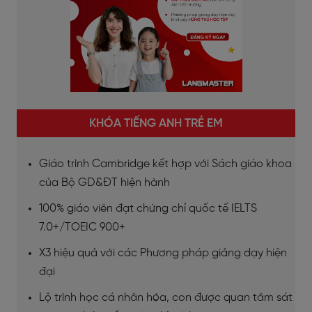
KHÓA TIẾNG ANH TRẺ EM
Giáo trình Cambridge kết hợp với Sách giáo khoa
của Bộ GD&ĐT hiện hành
100% giáo viên đạt chứng chỉ quốc tế IELTS
7.0+/TOEIC 900+
X3 hiệu quả với các Phương pháp giảng dạy hiện
đại
Lộ trình học cá nhân hóa, con được quan tâm sát