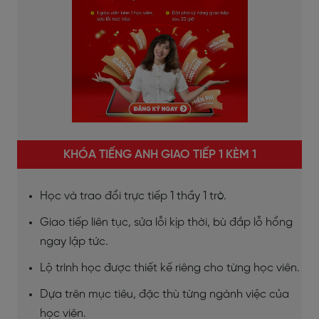
KHÓA TIẾNG ANH GIAO TIẾP 1 KÈM 1
Học và trao đổi trực tiếp 1 thầy 1 trò.
Giao tiếp liên tục, sửa lỗi kịp thời, bù đắp lỗ hổng
ngay lập tức.
Lộ trình học được thiết kế riêng cho từng học viên.
Dựa trên mục tiêu, đặc thù từng ngành việc của
học viên.