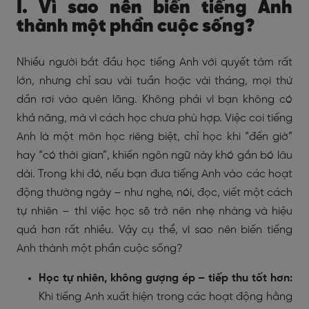
I. Vì sao nên biến tiếng Anh
thành một phần cuộc sống?
Nhiều người bắt đầu học tiếng Anh với quyết tâm rất
lớn, nhưng chỉ sau vài tuần hoặc vài tháng, mọi thứ
dần rơi vào quên lãng. Không phải vì bạn không có
khả năng, mà vì cách học chưa phù hợp. Việc coi tiếng
Anh là một môn học riêng biệt, chỉ học khi “đến giờ”
hay “có thời gian”, khiến ngôn ngữ này khó gắn bó lâu
dài. Trong khi đó, nếu bạn đưa tiếng Anh vào các hoạt
động thường ngày – như nghe, nói, đọc, viết một cách
tự nhiên – thì việc học sẽ trở nên nhẹ nhàng và hiệu
quả hơn rất nhiều. Vậy cụ thể, vì sao nên biến tiếng
Anh thành một phần cuộc sống?
Học tự nhiên, không gượng ép – tiếp thu tốt hơn:
Khi tiếng Anh xuất hiện trong các hoạt động hằng