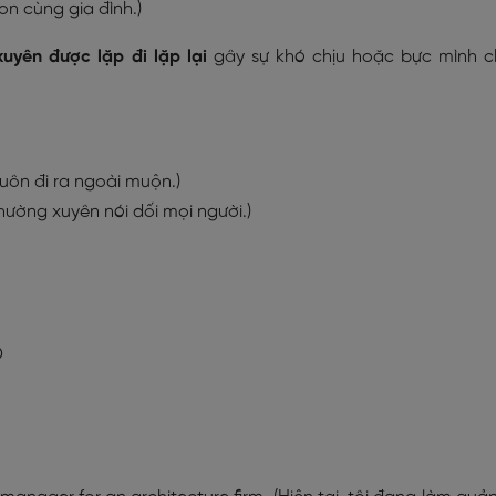
n cùng gia đình.)
uyên được lặp đi lặp lại
gây sự khó chịu hoặc bực mình 
luôn đi ra ngoài muộn.)
thường xuyên nói dối mọi người.)
O