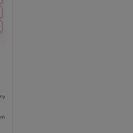
“my
ạnh