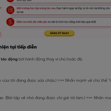
iện tại tiếp diễn
 tác động
bởi hành động thay vì chủ hoặc đó.
 tô của tôi đang được sửa chữa.) =>> Nhấn mạnh về chủ thể 
r. (Bài tập về nhà đang được chị gái tôi làm.) =>> Nhấn m