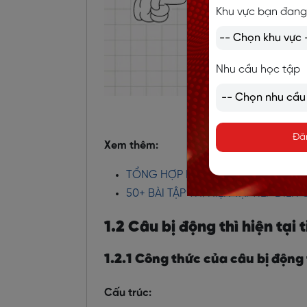
Khu vực bạn đang
Nhu cầu học tập
Cấu trúc v
Đă
Xem thêm:
TỔNG HỢP KIẾN THỨC CHI TIẾT VỀ
50+ BÀI TẬP THÌ HIỆN TẠI TIẾP DI
1.2 Câu bị động thì hiện tại 
1.2.1 Công thức của câu bị động t
Cấu trúc: