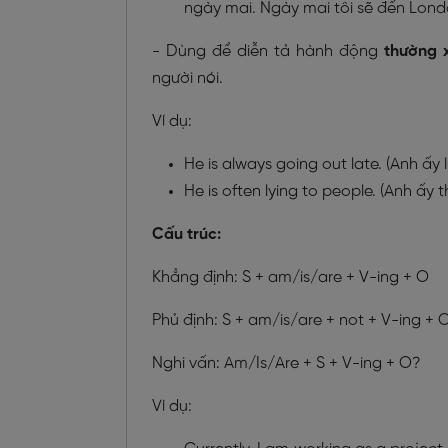
ngày mai. Ngày mai tôi sẽ đến Londo
- Dùng để diễn tả hành động
thường x
người nói.
Ví dụ:
He is always going out late. (Anh ấy 
He is often lying to people. (Anh ấy 
Cấu trúc:
Khẳng định: S + am/is/are + V-ing + O
Phủ định: S + am/is/are + not + V-ing + 
Nghi vấn: Am/Is/Are + S + V-ing + O?
Ví dụ: