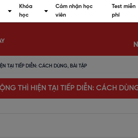
Khóa
Cảm nhận học
Test miễn
học
viên
phí
AY
N
ỆN TẠI TIẾP DIỄN: CÁCH DÙNG, BÀI TẬP
ỘNG THÌ HIỆN TẠI TIẾP DIỄN: CÁCH DÙNG