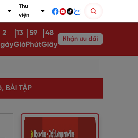
Thư
viện
2
13
59
47
Nhận ưu đãi
gày
Giờ
Phút
Giây
, BÀI TẬP