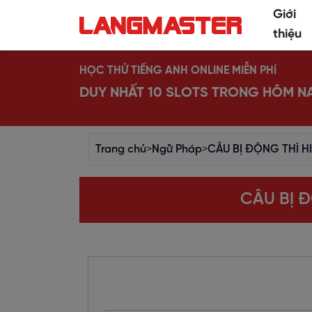
Giới
thiệu
HỌC THỬ TIẾNG ANH ONLINE MIỄN PHÍ
DUY NHẤT 10 SLOTS TRONG HÔM N
Trang chủ
>
Ngữ Pháp
>
CÂU BỊ ĐỘNG THÌ HI
CÂU BỊ Đ