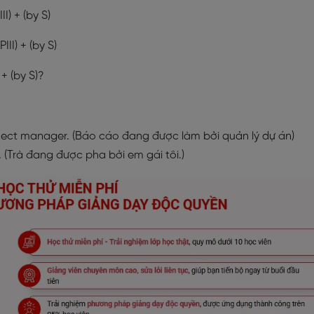
I) + (by S)
II) + (by S)
 + (by S)?
oject manager. (Báo cáo đang được làm bởi quản lý dự án)
. (Trà đang được pha bởi em gái tôi.)