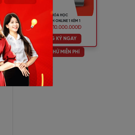
KHÓA HỌC
TIẾNG ANH ONLINE 1 KÈM 1
ƯU ĐÃI 10.000.000Đ
ĐĂNG KÝ NGAY
HỌC THỬ MIỄN PHÍ