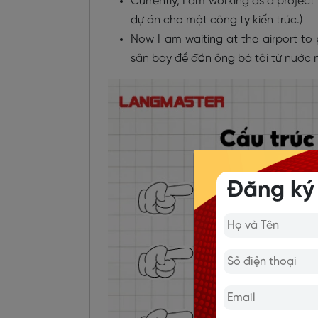
Currently, I am working as a project
dự án cho một công ty kiến trúc.)
Now I am waiting at the airport to
sân bay để đón ông bà tôi từ nước n
Đăng ký