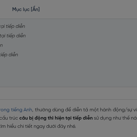
Mục lục
[Ẩn]
ại tiếp diễn
tại tiếp diễn
ễn
tiếp diễn
 trong tiếng Anh
, thường dùng để diễn tả một hành động/sự v
 cấu trúc
câu bị động thì hiện tại tiếp diễn
sử dụng như thế n
m hiểu chi tiết ngay dưới đây nhé.