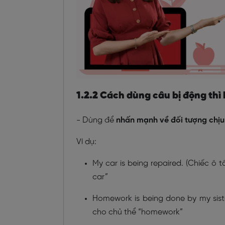
1.2.2 Cách dùng câu bị động thì h
- Dùng để
nhấn mạnh về đối tượng chịu
Ví dụ:
My car is being repaired. (Chiếc ô
car”
Homework is being done by my siste
cho chủ thể “homework”