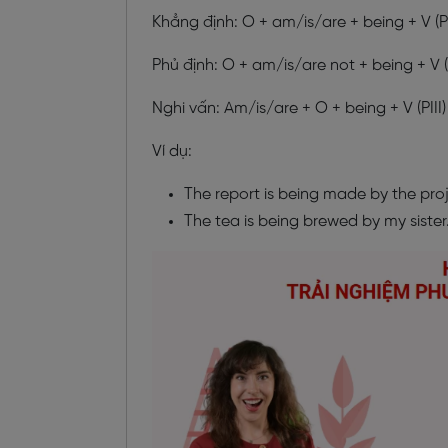
Khẳng định: O + am/is/are + being + V (PII
Phủ định: O + am/is/are not + being + V (PI
Nghi vấn: Am/is/are + O + being + V (PIII)
Ví dụ:
The report is being made by the pr
The tea is being brewed by my sister