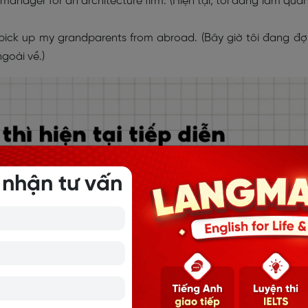
 manager for an architecture firm. (Hiện tại, tôi đang làm quản
 pick up my grandparents from abroad. (Bây giờ tôi đang đợ
goài về.)
 nhận tư vấn