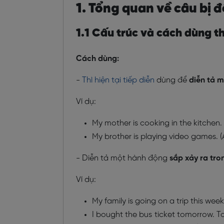
1. Tổng quan về câu bị độ
1.1 Cấu trúc và cách dùng thì
Cách dùng:
-
Thì hiện tại tiếp diễn
dùng để
diễn tả m
Ví dụ:
My mother is cooking in the kitchen.
My brother is playing video games. (A
- Diễn tả một hành động
sắp xảy ra tro
Ví dụ:
My family is going on a trip this week
I bought the bus ticket tomorrow. T