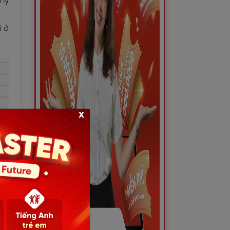
 lý
i ở
x