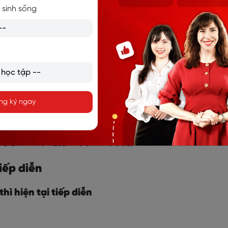
 sinh sống
à cách dùng thì hiện tại tiếp diễn
ng ký ngay
 CÂU BỊ ĐỘNG ĐẶC BIỆT TRONG TIẾNG ANH
ỄN CÓ ĐÁP ÁN (PRESENT CONTINUOUS)
tiếp diễn
hì hiện tại tiếp diễn