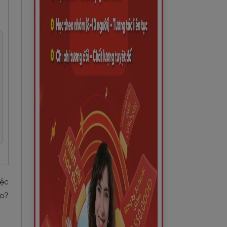
iệc
ào?