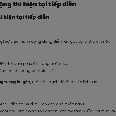
ng thì hiện tại tiếp diễn
 hiện tại tiếp diễn
ột sự việc, hành động đang diễn ra
ngay tại thời điểm nói.
 (Mẹ tôi đang nấu ăn trong nhà bếp.)
nh trai tôi đang chơi điện tử.)
ng tương lai gần
, một kế hoạch đã được lên lịch sẵn.
end. (Nhà tôi sẽ đi du lịch vào cuối tuần này.)
omorrow I am going to London with my family. (Tôi đã mua vé