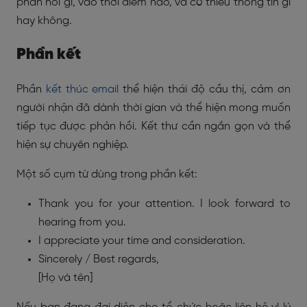
phản hồi gì, vào thời điểm nào, và có thiếu thông tin gì
hay không.
Phần kết
Phần
kết thúc email
thể hiện thái độ cầu thị, cảm ơn
người nhận đã dành thời gian và thể hiện mong muốn
tiếp tục được phản hồi. Kết thư cần ngắn gọn và thể
hiện sự chuyên nghiệp.
Một số cụm từ dùng trong phần kết:
Thank you for your attention. I look forward to
hearing from you.
I appreciate your time and consideration.
Sincerely / Best regards,
[Họ và tên]