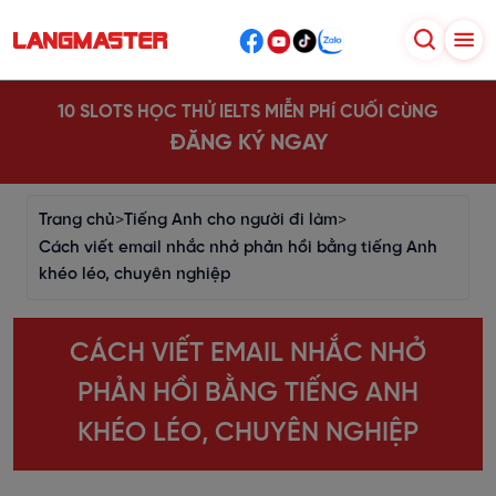
10 SLOTS HỌC THỬ IELTS MIỄN PHÍ CUỐI CÙNG
ĐĂNG KÝ NGAY
Trang chủ
>
Tiếng Anh cho người đi làm
>
Cách viết email nhắc nhở phản hồi bằng tiếng Anh
khéo léo, chuyên nghiệp
CÁCH VIẾT EMAIL NHẮC NHỞ
PHẢN HỒI BẰNG TIẾNG ANH
KHÉO LÉO, CHUYÊN NGHIỆP