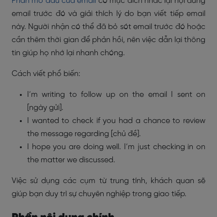
Phần mở đầu của email
có mục đích nhắc lại nội dung
email trước đó và giải thích lý do bạn viết tiếp email
này. Người nhận có thể đã bỏ sót email trước đó hoặc
cần thêm thời gian để phản hồi, nên việc dẫn lại thông
tin giúp họ nhớ lại nhanh chóng.
Cách viết phổ biến:
I’m writing to follow up on the email I sent on
[ngày gửi].
I wanted to check if you had a chance to review
the message regarding [chủ đề].
I hope you are doing well. I’m just checking in on
the matter we discussed.
Việc sử dụng các cụm từ trung tính, khách quan sẽ
giúp bạn duy trì sự chuyên nghiệp trong giao tiếp.