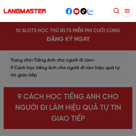
10 SLOTS HỌC THỬ IELTS MIỄN PHÍ CUỐI CÙNG
ĐĂNG KÝ NGAY
Trang chủ
>
Tiếng Anh cho người đi làm
>
9 Cách học tiếng Anh cho người đi làm hiệu quả tự
tin giao tiếp
9 CÁCH HỌC TIẾNG ANH CHO
NGƯỜI ĐI LÀM HIỆU QUẢ TỰ TIN
GIAO TIẾP