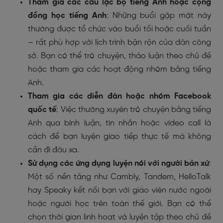
Tham gia các câu lạc bộ tiếng Anh hoặc cộng
đồng học tiếng Anh
: Những buổi gặp mặt này
thường được tổ chức vào buổi tối hoặc cuối tuần
– rất phù hợp với lịch trình bận rộn của dân công
sở. Bạn có thể trò chuyện, thảo luận theo chủ đề
hoặc tham gia các hoạt động nhóm bằng tiếng
Anh.
Tham gia các diễn đàn hoặc nhóm Facebook
quốc tế
: Việc thường xuyên trò chuyện bằng tiếng
Anh qua bình luận, tin nhắn hoặc video call là
cách để bạn luyện giao tiếp thực tế mà không
cần đi đâu xa.
Sử dụng các ứng dụng luyện nói với người bản xứ
:
Một số nền tảng như Cambly, Tandem, HelloTalk
hay Speaky kết nối bạn với giáo viên nước ngoài
hoặc người học trên toàn thế giới. Bạn có thể
chọn thời gian linh hoạt và luyện tập theo chủ đề