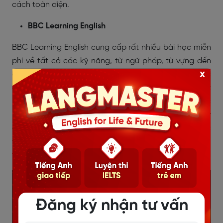
cách toàn diện.
BBC Learning English
BBC Learning English cung cấp rất nhiều bài học miễn
phí về tất cả các kỹ năng, từ ngữ pháp, từ vựng đến
x
các bài nghe hiểu và luyện phát âm. Bạn có thể học
qua các video, podcast và các bài tập thực hành, rất
phù hợp với người đi làm bận rộn vì bạn có thể học
bất cứ lúc nào và ở đâu. Ngoài ra, các bài học ở đây
được thiết kế theo các chủ đề thực tế trong công việc
và cuộc sống, giúp bạn dễ dàng áp dụng vào giao
tiếp hàng ngày.
Đăng ký nhận tư vấn