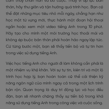
cảm thấy chán nản và bỏ cuộc. Thay vì áp lực bản
thân, hãy thư giãn và tận hưởng quá trình học. Bạn có
thể đặt những mục tiêu nhỏ mỗi ngày, chẳng hạn như
học một từ vựng mới, thực hành một đoạn hội thoại
ngắn hoặc xem một video tiếng Anh trong 10 phút.
Hãy tạo cho mình một môi trường học thoải mái và
không ép buộc bản thân phải hoàn hảo ngay lập tức.
Cứ từng bước một, bạn sẽ thấy tiến bộ và tự tin hơn
trong việc sử dụng tiếng Anh.
Việc học tiếng Anh cho người đi làm không cần phải là
một nhiệm vụ khó khăn. Với sự tự tin, kiên trì và một lộ
trình học hợp lý, bạn hoàn toàn có thể cải thiện kỹ
năng ngôn ngữ của mình ngay cả trong một lịch trình
bận rộn. Quan trọng là duy trì động lực và học đều
đặn, bạn sẽ nhanh chóng thấy sự tiến bộ trong khả
năng sử dụng tiếng Anh trong công việc và cuộc sống.