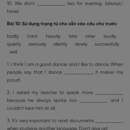
10. We don't ____________ tea for evening. (always/
have)
Bài 10: Sử dụng trạng từ cho sẵn vào câu cho trước
badly hard heavily late later loudly
quietly seriously silently slowly successfully
well
1. I think I am a good dancer and I like to dance. When
people say that I dance ____________, it makes me
proud.
2. I asked my teacher to speak more ____________
because he always spoke too ____________ and I
couldn't hear him at all.
3. It's very important to read documents ____________
when studying another language. Don't give up!