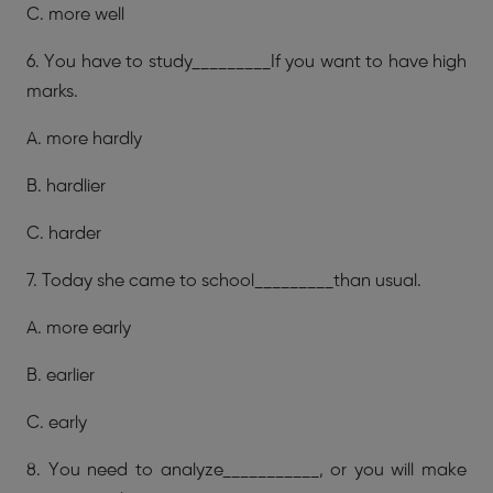
C. more well
6. You have to study_________If you want to have high
marks.
A. more hardly
B. hardlier
C. harder
7. Today she came to school_________than usual.
A. more early
B. earlier
C. early
8. You need to analyze___________, or you will make