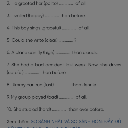
2. He greeted her (polite) …………… of all.
3. I smiled (happy) …………… than before.
4. This boy sings (graceful) …………… of all.
5. Could she write (clear) …………… ?
6. A plane can fly (high) …………… than clouds.
7. She had a bad accident last week. Now, she drives
(careful) …………… than before.
8. Jimmy can run (fast) …………… than Jennie.
9. My group played (bad) …………… of all.
10. She studied (hard) …………… than ever before.
Xem thêm:
SO SÁNH NHẤT VÀ SO SÁNH HƠN: ĐẦY ĐỦ