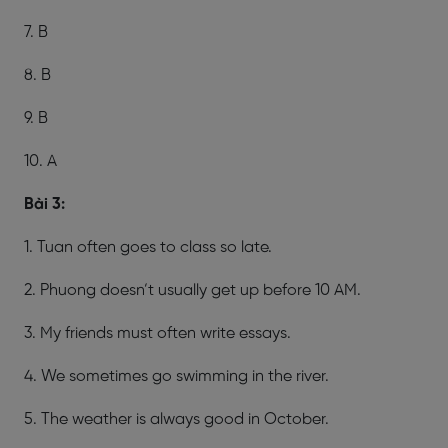
7. B
8. B
9. B
10. A
Bài 3:
1. Tuan often goes to class so late.
2. Phuong doesn’t usually get up before 10 AM.
3. My friends must often write essays.
4. We sometimes go swimming in the river.
5. The weather is always good in October.