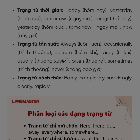
Trạng từ thời gian:
Today (hôm nay), yesterday
(hôm qua), tomorrow (ngày mai), tonight (tối nay),
yesterday (hôm qua), tomorrow (ngày mai), now
(bây giờ).
Trạng từ tần suất
: Always (luôn luôn), occasionally
(thỉnh thoảng), seldom (hiếm khi), rarely (ít khi),
usually (thường xuyên), often (thường), sometimes
(thỉnh thoảng), never (không bao giờ).
Trạng từ cách thức:
Badly, completely, surprisingly,
clearly, rapidly….