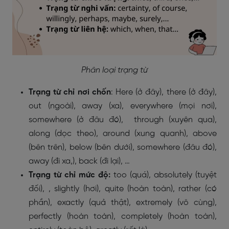
Phân loại trạng từ
Trạng từ chỉ nơi chốn
: Here (ở đây), there (ở đây),
out (ngoài), away (xa), everywhere (mọi nơi),
somewhere (ở đâu đó), through (xuyên qua),
along (dọc theo), around (xung quanh), above
(bên trên), below (bên dưới), somewhere (đâu đó),
away (đi xa,), back (đi lại), …
Trạng từ chỉ mức độ:
too (quá), absolutely (tuyệt
đối), , slightly (hơi), quite (hoàn toàn), rather (có
phần), exactly (quả thật), extremely (vô cùng),
perfectly (hoàn toàn), completely (hoàn toàn),