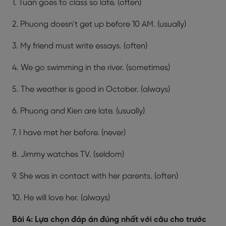
1. Tuan goes to class so late. (often)
2. Phuong doesn’t get up before 10 AM. (usually)
3. My friend must write essays. (often)
4. We go swimming in the river. (sometimes)
5. The weather is good in October. (always)
6. Phuong and Kien are late. (usually)
7. I have met her before. (never)
8. Jimmy watches TV. (seldom)
9. She was in contact with her parents. (often)
10. He will love her. (always)
Bài 4: Lựa chọn đáp án đúng nhất với câu cho trước