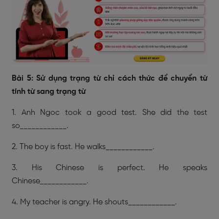
Bài 5: Sử dụng trạng từ chỉ cách thức để chuyển từ
tính từ sang trạng từ
1. Anh Ngoc took a good test. She did the test
so____________.
2. The boy is fast. He walks____________.
3. His Chinese is perfect. He speaks
Chinese____________.
4. My teacher is angry. He shouts____________.