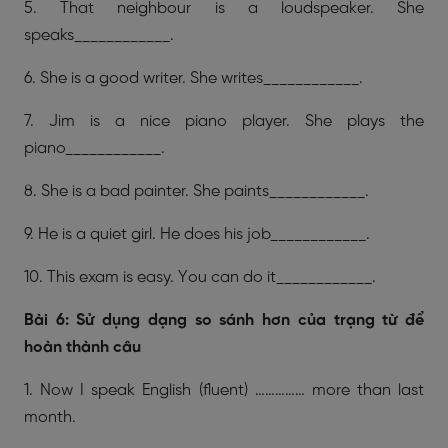
5. That neighbour is a loudspeaker. She
speaks____________.
6. She is a good writer. She writes____________.
7. Jim is a nice piano player. She plays the
piano____________.
8. She is a bad painter. She paints____________.
9. He is a quiet girl. He does his job____________.
10. This exam is easy. You can do it____________.
Bài 6: Sử dụng dạng so sánh hơn của trạng từ để
hoàn thành câu
1. Now I speak English (fluent) …………… more than last
month.