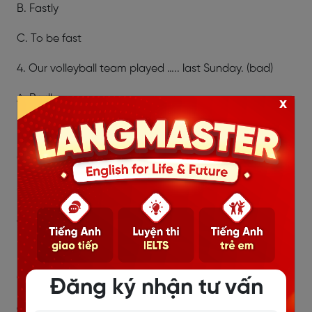
B. Fastly
C. To be fast
4.
Our volleyball team played ….. last Sunday. (bad)
A. Badly
x
B. Bad
C. To be bad
5. This meal smells …… (good)
A. Good
B. Goodly
C. To be good
Đăng ký nhận tư vấn
6. Jenny is …. sad about losing her hat. (terrible)