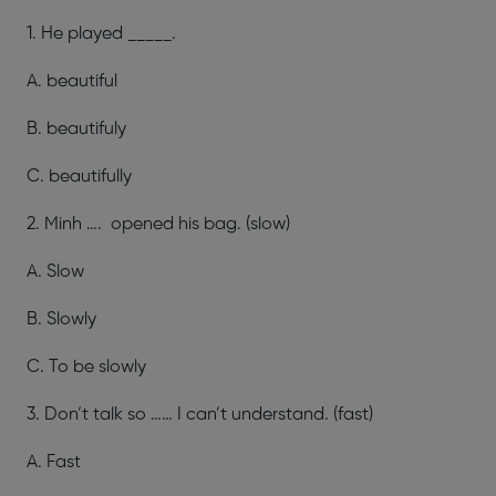
1. He played _____.
A. beautiful
B. beautifuly
C. beautifully
2. Minh …. opened his bag. (slow)
A. Slow
B. Slowly
C. To be slowly
3. Don’t talk so …… I can’t understand. (fast)
A. Fast