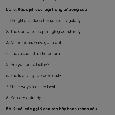
Bài 8: Xác định các loại trạng từ trong câu
1. The girl practiced her speech regularly.
2. The computer kept ringing constantly.
3. All members have gone out.
4. I have seen this film before.
5. Are you quite believ?
6. She is driving too carelessly.
7. She always tries her best.
8. You are quite right.
Bài 9: Với các gợi ý cho sẵn hãy hoàn thành câu