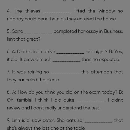
4. The thieves ____________ lifted the window so
nobody could hear them as they entered the house.
5. Sana ____________ completed her essay in Business.
Isn't that great?
6. A: Did his train arrive ____________ last night? B: Yes,
it did. It arrived much ____________ than he expected.
7. It was raining so ____________ this afternoon that
they canceled the picnic.
8. A: How do you think you did on the exam today? B:
Oh, terrible! I think I did quite ____________. I didn't
review and I don't really understand the test.
9. Linh is a slow eater. She eats so ____________ that
she's always the last one at the table.