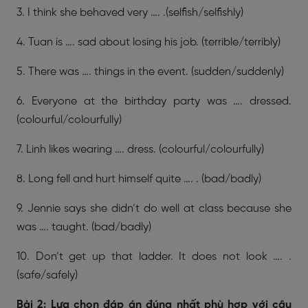
3. I think she behaved very …. .(selfish/selfishly)
4. Tuan is …. sad about losing his job. (terrible/terribly)
5. There was …. things in the event. (sudden/suddenly)
6. Everyone at the birthday party was …. dressed.
(colourful/colourfully)
7. Linh likes wearing …. dress. (colourful/colourfully)
8. Long fell and hurt himself quite …. . (bad/badly)
9. Jennie says she didn’t do well at class because she
was …. taught. (bad/badly)
10. Don’t get up that ladder. It does not look …. .
(safe/safely)
Bài 2: Lựa chọn đáp án đúng nhất phù hợp với câu