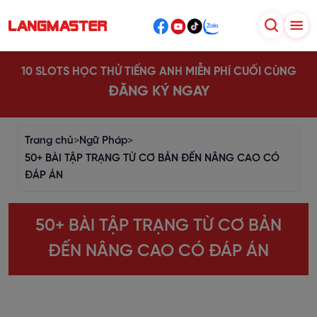
10 SLOTS HỌC THỬ TIẾNG ANH MIỄN PHÍ CUỐI CÙNG
ĐĂNG KÝ NGAY
Trang chủ
>
Ngữ Pháp
>
50+ BÀI TẬP TRẠNG TỪ CƠ BẢN ĐẾN NÂNG CAO CÓ
ĐÁP ÁN
50+ BÀI TẬP TRẠNG TỪ CƠ BẢN
ĐẾN NÂNG CAO CÓ ĐÁP ÁN