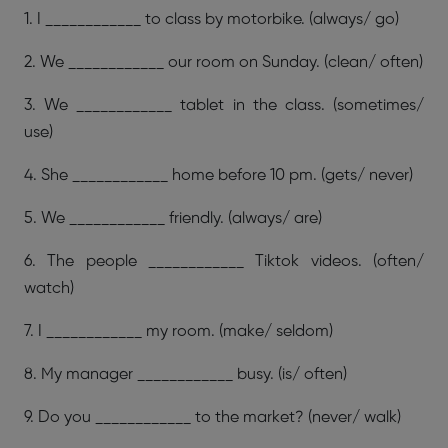
1. I ____________ to class by motorbike. (always/ go)
2. We ____________ our room on Sunday. (clean/ often)
3. We ____________ tablet in the class. (sometimes/
use)
4. She ____________ home before 10 pm. (gets/ never)
5. We ____________ friendly. (always/ are)
6. The people ____________ Tiktok videos. (often/
watch)
7. I ____________ my room. (make/ seldom)
8. My manager ____________ busy. (is/ often)
9. Do you ____________ to the market? (never/ walk)