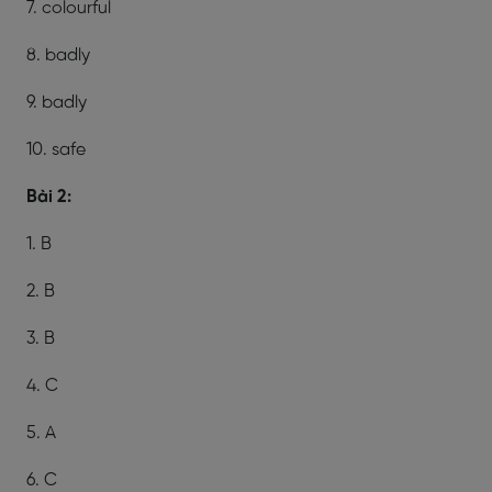
7. colourful
8. badly
9. badly
10. safe
Bài 2:
1. B
2. B
3. B
4. C
5. A
6. C