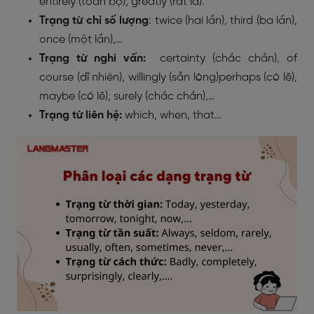
entirely (toàn bộ), greatly (rất là).
Trạng từ chỉ số lượng
: twice (hai lần), third (ba lần),
once (một lần),…
Trạng từ nghi vấn:
certainty (chắc chắn), of
course (dĩ nhiên), willingly (sẵn lòng)perhaps (có lẽ),
maybe (có lẽ), surely (chắc chắn),…
Trạng từ liên hệ:
which, when, that…