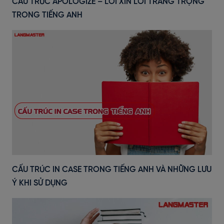
CẤU TRÚC APOLOGIZE – LỜI XIN LỖI TRANG TRỌNG
TRONG TIẾNG ANH
CẤU TRÚC IN CASE TRONG TIẾNG ANH VÀ NHỮNG LƯU
Ý KHI SỬ DỤNG