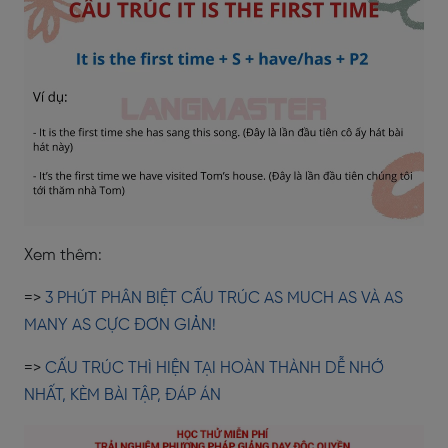
Xem thêm:
=>
3 PHÚT PHÂN BIỆT CẤU TRÚC AS MUCH AS VÀ AS
MANY AS CỰC ĐƠN GIẢN!
=>
CẤU TRÚC THÌ HIỆN TẠI HOÀN THÀNH DỄ NHỚ
NHẤT, KÈM BÀI TẬP, ĐÁP ÁN