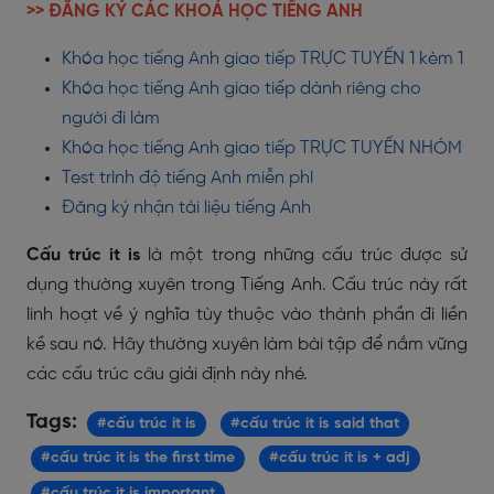
>> ĐĂNG KÝ CÁC KHOÁ HỌC TIẾNG ANH
Khóa học tiếng Anh giao tiếp TRỰC TUYẾN 1 kèm 1
Khóa học tiếng Anh giao tiếp dành riêng cho
người đi làm
Khóa học tiếng Anh giao tiếp TRỰC TUYẾN NHÓM
Test trình độ tiếng Anh miễn phí
Đăng ký nhận tài liệu tiếng Anh
Cấu trúc it is
là một trong những cấu trúc được sử
dụng thường xuyên trong Tiếng Anh. Cấu trúc này rất
linh hoạt về ý nghĩa tùy thuộc vào thành phần đi liền
kề sau nó. Hãy thường xuyên làm bài tập để nắm vững
các cấu trúc câu giải định này nhé.
Tags:
#cấu trúc it is
#cấu trúc it is said that
#cấu trúc it is the first time
#cấu trúc it is + adj
#cấu trúc it is important