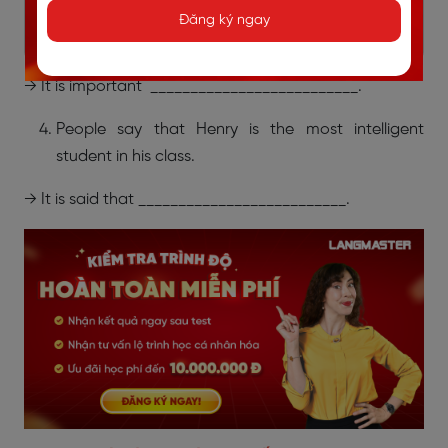
→
It is difficult __________________________.
Đăng ký ngay
I must study hard for this exam.
→
It is important __________________________.
People say that Henry is the most intelligent
student in his class.
→
It is said that __________________________.