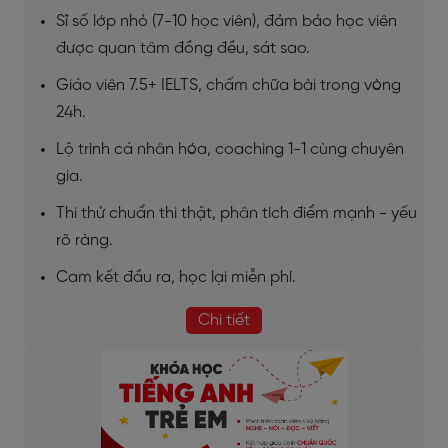
Sĩ số lớp nhỏ (7-10 học viên), đảm bảo học viên
được quan tâm đồng đều, sát sao.
Giáo viên 7.5+ IELTS, chấm chữa bài trong vòng
24h.
Lộ trình cá nhân hóa, coaching 1-1 cùng chuyên
gia.
Thi thử chuẩn thi thật, phân tích điểm mạnh - yếu
rõ ràng.
Cam kết đầu ra, học lại miễn phí.
Chi tiết