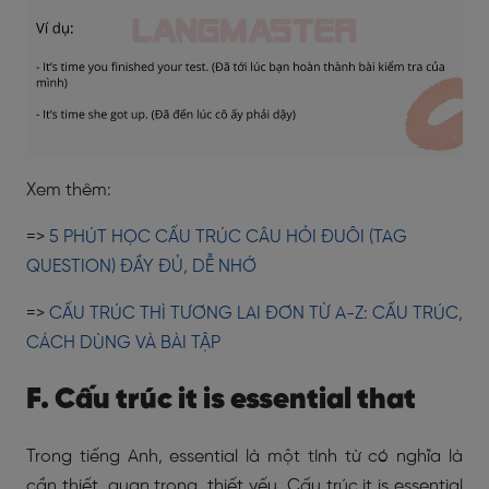
Xem thêm:
=>
5 PHÚT HỌC CẤU TRÚC CÂU HỎI ĐUÔI (TAG
QUESTION) ĐẦY ĐỦ, DỄ NHỚ
=>
CẤU TRÚC THÌ TƯƠNG LAI ĐƠN TỪ A-Z: CẤU TRÚC,
CÁCH DÙNG VÀ BÀI TẬP
F. Cấu trúc it is essential that
Trong tiếng Anh, essential là một tính từ có nghĩa là
cần thiết, quan trọng, thiết yếu. Cấu trúc it is essential