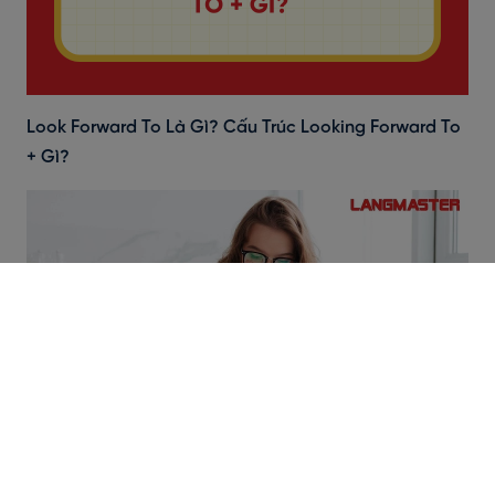
Look Forward To Là Gì? Cấu Trúc Looking Forward To
+ Gì?