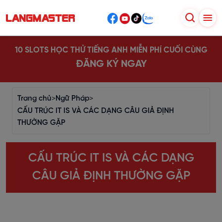
10 SLOTS HỌC THỬ TIẾNG ANH MIỄN PHÍ CUỐI CÙNG
ĐĂNG KÝ NGAY
Trang chủ
>
Ngữ Pháp
>
CẤU TRÚC IT IS VÀ CÁC DẠNG CÂU GIẢ ĐỊNH
THƯỜNG GẶP
CẤU TRÚC IT IS VÀ CÁC DẠNG
CÂU GIẢ ĐỊNH THƯỜNG GẶP