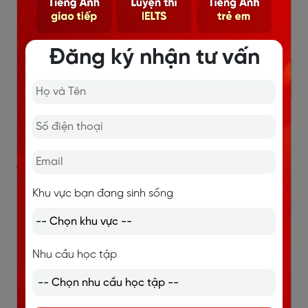
Đăng ký nhận tư vấn
L. Bài tập cấu trúc it is
Viết lại các câu sau, sử dụng các cấu trúc it is.
Khu vực bạn đang sinh sống
People say that Helen passed the interview last
week.
→
It is said that __________________________.
Nhu cầu học tập
This computer error is difficult to fix.