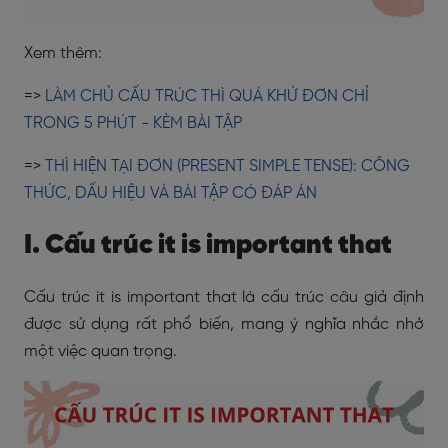
Xem thêm:
=>
LÀM CHỦ CẤU TRÚC THÌ QUÁ KHỨ ĐƠN CHỈ
TRONG 5 PHÚT - KÈM BÀI TẬP
=>
THÌ HIỆN TẠI ĐƠN (PRESENT SIMPLE TENSE): CÔNG
THỨC, DẤU HIỆU VÀ BÀI TẬP CÓ ĐÁP ÁN
I. Cấu trúc it is important that
Cấu trúc it is important that là cấu trúc câu giả định
được sử dụng rất phổ biến, mang ý nghĩa nhắc nhở
một việc quan trọng.