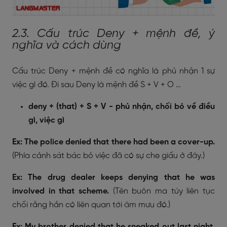
2.3. Cấu trúc Deny + mệnh đề, ý
nghĩa và cách dùng
Cấu trúc Deny + mệnh đề có nghĩa là phủ nhận 1 sự
việc gì đó. Đi sau Deny là mệnh đề S + V + O …
deny + (that) + S + V - phủ nhận, chối bỏ về điều
gì, việc gì
Ex: The police denied that there had been a cover-up.
(Phía cảnh sát bác bỏ việc đã có sự che giấu ở đây.)
Ex: The drug dealer keeps denying that he was
involved in that scheme.
(Tên buôn ma túy liên tục
chối rằng hắn có liên quan tới âm mưu đó.)
Ex: My brother denied that he sneaked out last night.