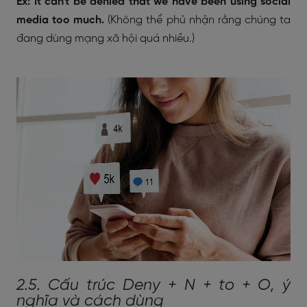
Ex: It can't be denied that we have been using social
media too much.
(Không thể phủ nhận rằng chúng ta
đang dùng mạng xã hội quá nhiều.)
2.5. Cấu trúc Deny + N + to + O, ý
nghĩa và cách dùng