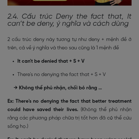
2.4. Cấu trúc Deny the fact that, It
can’t be deny, ý nghĩa và cách dùng
2 cấu trúc deny này tương tự như deny + mệnh đề ở
trên, cả về ý nghĩa và theo sau cũng là 1 mệnh đề
It can't be denied that + S + V
There's no denying the fact that + S + V
→ Không thể phủ nhận, chối bỏ rằng …
Ex: There's no denying the fact that better treatment
could have saved their lives.
(Không thể phủ nhận
rằng các phương pháp chữa trị tốt hơn đã có thể cứu
sống họ.)