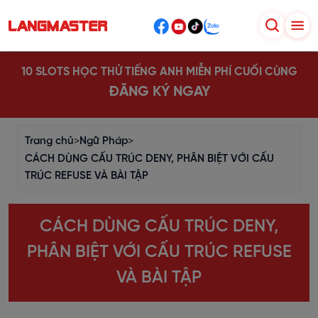
10 SLOTS HỌC THỬ TIẾNG ANH MIỄN PHÍ CUỐI CÙNG
ĐĂNG KÝ NGAY
Trang chủ
>
Ngữ Pháp
>
CÁCH DÙNG CẤU TRÚC DENY, PHÂN BIỆT VỚI CẤU
TRÚC REFUSE VÀ BÀI TẬP
CÁCH DÙNG CẤU TRÚC DENY,
PHÂN BIỆT VỚI CẤU TRÚC REFUSE
VÀ BÀI TẬP