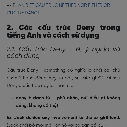
=>
PHÂN BIỆT CẤU TRÚC NEITHER NOR EITHER OR
CỰC DỄ DÀNG!
2. Các cấu trúc Deny trong
tiếng Anh và cách sử dụng
2.1. Cấu trúc Deny + N, ý nghĩa và
cách dùng
Cấu trúc Deny + something có nghĩa là chối bỏ, phủ
nhận 1 hành động hay sự vật, sự việc gì đó. Đi sau
Deny ở cấu trúc này là 1 danh từ.
deny + danh từ - phủ nhận, nói điều gì không
đúng, không có thật
Ex: Jack denied any involvement to the ex girlfriend.
(Jack chối bỏ mọi mối liên hệ với cô bạn gái cũ.)