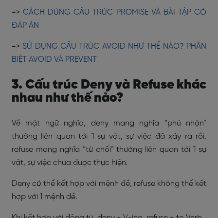
=>
CÁCH DÙNG CẤU TRÚC PROMISE VÀ BÀI TẬP CÓ
ĐÁP ÁN
=>
SỬ DỤNG CẤU TRÚC AVOID NHƯ THẾ NÀO? PHÂN
BIỆT AVOID VÀ PREVENT
3. Cấu trúc Deny và Refuse khác
nhau như thế nào?
Về mặt ngữ nghĩa, deny mang nghĩa “phủ nhận”
thường liên quan tới 1 sự vật, sự việc đã xảy ra rồi,
refuse mang nghĩa “từ chối” thường liên quan tới 1 sự
vật, sự việc chưa được thực hiện.
Deny có thể kết hợp với mệnh đề, refuse không thể kết
hợp với 1 mệnh đề.
Khi kết hợp với động từ, deny + V-ing, refuse + to Verb