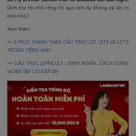
(Anh trai tôi chối rằng tối qua anh ấy không có lẻn ra
khỏi nhà.)
Xem thêm:
=>
5 PHÚT THÀNH THẠO CẤU TRÚC LET, LETS VÀ LET’S
TRONG TIẾNG ANH
=>
CẤU TRÚC DIFFICULT : ĐỊNH NGHĨA, CÁCH DÙNG
VÀ BÀI TẬP CÓ ĐÁP ÁN