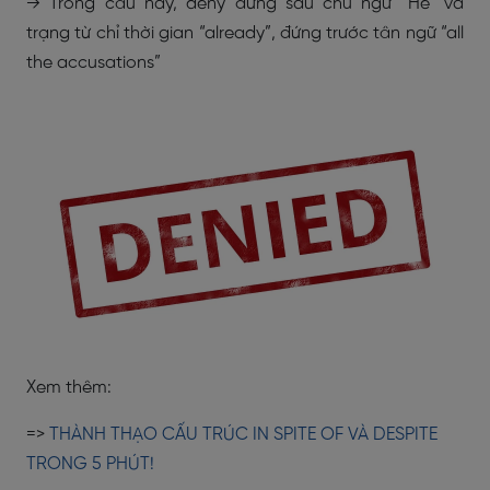
→ Trong câu này, deny đứng sau chủ ngữ “He” và
trạng từ chỉ thời gian “already”, đứng trước tân ngữ “all
the accusations”
Xem thêm:
=>
THÀNH THẠO CẤU TRÚC IN SPITE OF VÀ DESPITE
TRONG 5 PHÚT!