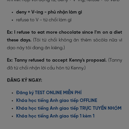
deny + V-ing - phủ nhận làm gì
refuse to V - từ chối làm gì
Ex: I refuse to eat more chocolate since I’m on a diet
these days.
(Tôi từ chối không ăn thêm sôcôla nữa vì
dạo này tôi đang ăn kiêng.)
Ex: Tanny refused to accept Kenny's proposal.
(Tanny
đã từ chối nhận lời cầu hôn từ Kenny.)
ĐĂNG KÝ NGAY:
Đăng ký TEST ONLINE MIỄN PHÍ
Khóa học tiếng Anh giao tiếp OFFLINE
Khóa học tiếng Anh giao tiếp TRỰC TUYẾN NHÓM
Khóa học tiếng Anh giao tiếp 1 kèm 1