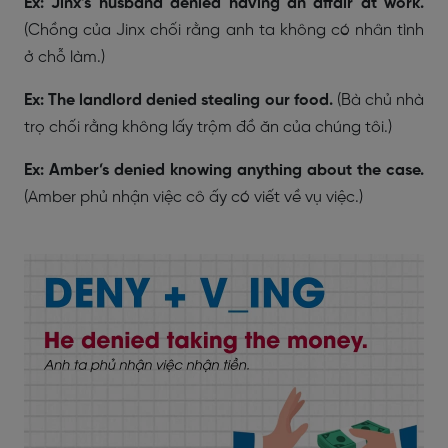
Ex: Jinx’s husband denied having an affair at work.
(Chồng của Jinx chối rằng anh ta không có nhân tình
ở chỗ làm.)
Ex: The landlord denied stealing our food.
(Bà chủ nhà
trọ chối rằng không lấy trộm đồ ăn của chúng tôi.)
Ex: Amber’s denied knowing anything about the case.
(Amber phủ nhận việc cô ấy có viết về vụ việc.)