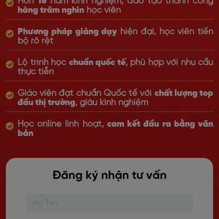
Hơn
16
năm kinh nghiệm, đào tạo thành công
hàng trăm nghìn
học viên
Phương pháp giảng dạy
hiện đại, học viên tiến
bộ rõ rệt
Lộ trình học
chuẩn quốc tế
, phù hợp với nhu cầu
thực tiễn
Giáo viên đạt chuẩn Quốc tế với
chất lượng top
đầu thị trường
, giàu kinh nghiệm
Học online linh hoạt,
cam kết đầu ra bằng văn
bản
Đăng ký nhận tư vấn