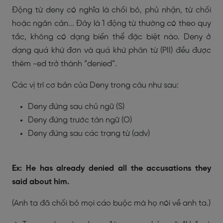
Động từ deny có nghĩa là chối bỏ, phủ nhận, từ chối
hoặc ngăn cản... Đây là 1 động từ thường có theo quy
tắc, không có dạng biến thể đặc biệt nào. Deny ở
dạng quá khứ đơn và quá khứ phân từ (PII) đều được
thêm -ed trở thành “denied”.
Các vị trí cơ bản của Deny trong câu như sau:
Deny đứng sau chủ ngữ (S)
Deny đứng trước tân ngữ (O)
Deny đứng sau các trạng từ (adv)
Ex: He has already denied all the accusations they
said about him.
(Anh ta đã chối bỏ mọi cáo buộc mà họ nói về anh ta.)