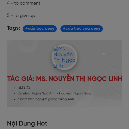
4 - to comment
5 - to give up
Tags:
#cấu trúc deny
#cấu trúc của deny
TÁC GIẢ: MS. NGUYỄN THỊ NGỌC LINH
IELTS 7.5
Cử nhân Ngôn Ngữ Anh - Học viện Ngoại Giao
5 năm kinh nghiệm giảng tiếng Anh
Nội Dung Hot