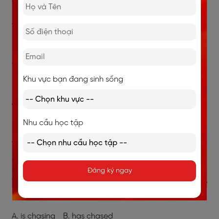
8. Prices ________ in 1995 but then _____ in 1996.
A) rised _ falled
B) rose _ fell
C) have risen _ have fallen
Khu vực bạn đang sinh sống
D) rose _ have fallen
9. Her hometown _______________ a lot of hills and
mountains.
Nhu cầu học tập
A. has B. gets
C. is D. has got
Đăng ký ngay
10. My dog _______________ my cat since I came
home.
A. is chasing B. has chased