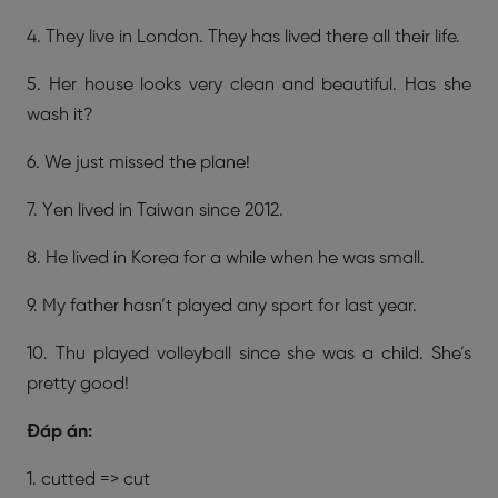
4. They live in London. They has lived there all their life.
5. Her house looks very clean and beautiful. Has she
wash it?
6. We just missed the plane!
7. Yen lived in Taiwan since 2012.
8. He lived in Korea for a while when he was small.
9. My father hasn’t played any sport for last year.
10. Thu played volleyball since she was a child. She’s
pretty good!
Đáp án:
1. cutted => cut