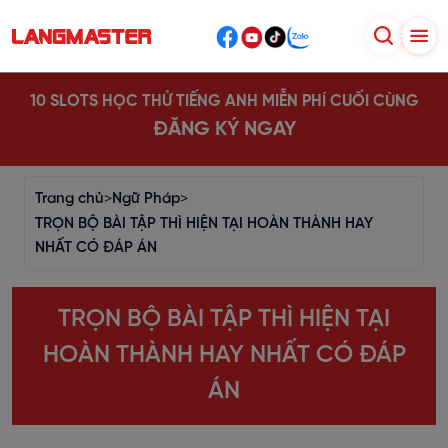
10 SLOTS HỌC THỬ TIẾNG ANH MIỄN PHÍ CUỐI CÙNG
ĐĂNG KÝ NGAY
Trang chủ
>
Ngữ Pháp
>
TRỌN BỘ BÀI TẬP THÌ HIỆN TẠI HOÀN THÀNH HAY
NHẤT CÓ ĐÁP ÁN
TRỌN BỘ BÀI TẬP THÌ HIỆN TẠI
HOÀN THÀNH HAY NHẤT CÓ ĐÁP
ÁN