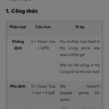
1. Công thức
Phân loại
Cấu trúc
Ví dụ
Khẳng
S + have/ has
My mother has lived in
định
+ V(PII)
Ha Long since she
was a little girl.
(Mẹ tôi đã sống ở Hạ
Long kể từ khi còn bé.)
Phủ định
S + have/ has
We haven’t
+ not + V (pII)
played game for
years.