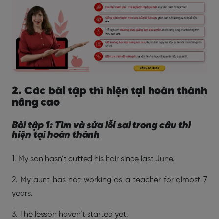
2. Các bài tập thì hiện tại hoàn thành
nâng cao
Bài tập 1: Tìm và sửa lỗi sai trong câu thì
hiện tại hoàn thành
1. My son hasn’t cutted his hair since last June.
2. My aunt has not working as a teacher for almost 7
years.
3. The lesson haven’t started yet.