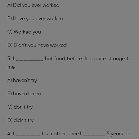
A) Did you ever worked
B) Have you ever worked
C) Worked you
D) Didn't you have worked
3. I ___________ hot food before. It is quite strange to
me.
A) haven’t try
B) haven’t tried
C) don’t try
D) didn’t try
4. I __________ his mother since I _________ 5 years old