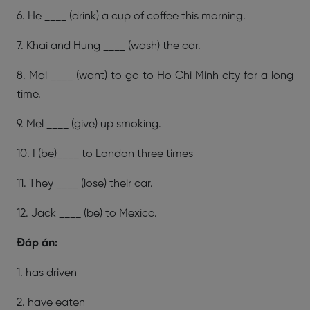
6. He ____ (drink) a cup of coffee this morning.
7. Khai and Hung ____ (wash) the car.
8. Mai ____ (want) to go to Ho Chi Minh city for a long
time.
9. Mel ____ (give) up smoking.
10. I (be)____ to London three times
11. They ____ (lose) their car.
12. Jack ____ (be) to Mexico.
Đáp án:
1. has driven
2. have eaten