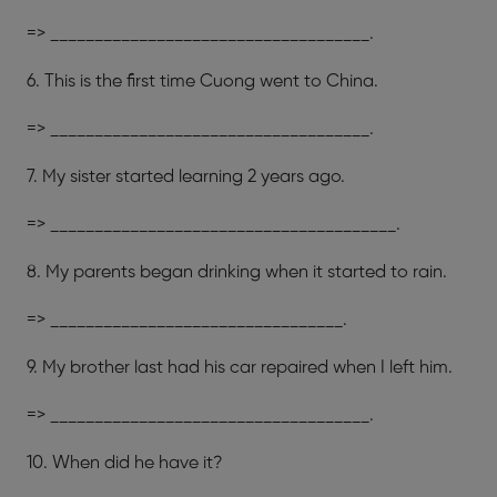
=> ____________________________________.
6. This is the first time Cuong went to China.
=> ____________________________________.
7. My sister started learning 2 years ago.
=> _______________________________________.
8. My parents began drinking when it started to rain.
=> _________________________________.
9. My brother last had his car repaired when I left him.
=> ____________________________________.
10. When did he have it?