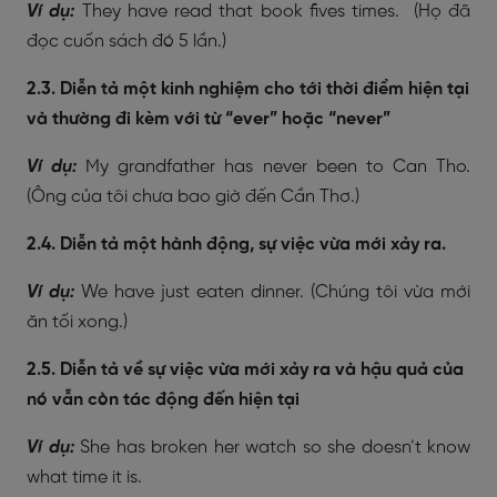
Ví dụ:
They have read that book fives times.
(Họ đã
đọc cuốn sách đó 5 lần.)
2.3. Diễn tả một kinh nghiệm cho tới thời điểm hiện tại
và thường đi kèm với từ “ever” hoặc “never”
Ví dụ:
My grandfather has never been to Can Tho.
(Ông của tôi chưa bao giờ đến Cần Thơ.)
2.4. Diễn tả một hành động, sự việc vừa mới xảy ra.
Ví dụ:
We have just eaten dinner.
(Chúng tôi vừa mới
ăn tối xong.)
2.5. Diễn tả về sự việc vừa mới xảy ra và hậu quả của
nó vẫn còn tác động đến hiện tại
Ví dụ:
She has broken her watch so she doesn’t know
what time it is.