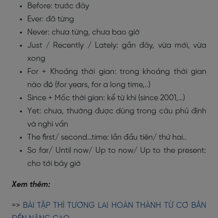
Before: trước đây
Ever: đã từng
Never: chưa từng, chưa bao giờ
Just / Recently / Lately: gần đây, vừa mới, vừa
xong
For + Khoảng thời gian: trong khoảng thời gian
nào đó (for years, for a long time,..)
Since + Mốc thời gian: kể từ khi (since 2001,…)
Yet: chưa, thường được dùng trong câu phủ định
và nghi vấn
The first/ second…time: lần đầu tiên/ thứ hai..
So far/ Until now/ Up to now/ Up to the present:
cho tới bây giờ
Xem thêm:
=>
BÀI TẬP THÌ TƯƠNG LAI HOÀN THÀNH TỪ CƠ BẢN