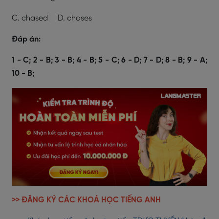
C. chased D. chases
Đáp án:
1 - C; 2 - B; 3 - B; 4 - B; 5 - C; 6 - D; 7 - D; 8 - B; 9 - A;
10 - B;
>> ĐĂNG KÝ CÁC KHOÁ HỌC TIẾNG ANH