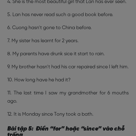
4. She is the most beautiful girl that Lan has ever seen.
5. Lan has never read such a good book before.
6. Cuong hasn’t gone to China before.
7. My sister has learnt for 2 years.
8. My parents have drunk sice it start to rain.
9. My brother hasn’t had his car repaired since I left him.
10. How long have he had it?
11. The last time I saw my grandmother for 6 mouths
ago.
12. It is Monday since Tony took a bath.
Bài tập 5: Điền “for” hoặc “since” vào chỗ
trống