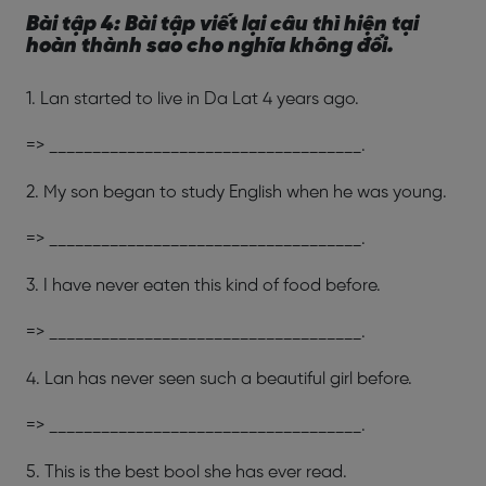
Bài tập 4: Bài tập viết lại câu thì hiện tại
hoàn thành sao cho nghĩa không đổi.
1. Lan started to live in Da Lat 4 years ago.
=> ____________________________________.
2. My son began to study English when he was young.
=> ____________________________________.
3. I have never eaten this kind of food before.
=> ____________________________________.
4. Lan has never seen such a beautiful girl before.
=> ____________________________________.
5. This is the best bool she has ever read.