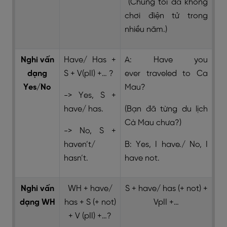
(Chúng tôi đã không
chơi điện tử trong
nhiều năm.)
Nghi vấn
Have/ Has +
A: Have you
dạng
S + V(pII) +… ?
ever traveled to Ca
Yes/No
Mau?
-> Yes, S +
have/ has.
(Bạn đã từng du lịch
Cà Mau chưa?)
-> No, S +
haven’t/
B: Yes, I have./ No, I
hasn’t.
have not.
Nghi vấn
WH + have/
S + have/ has (+ not) +
dạng WH
has + S (+ not)
VpII +…
+ V (pII) +…?