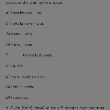
because she was my neighbour.
A) have known – be
B) have known – was
C) knew – was
D) knew – were
5. ______ to him last week.
A) I spoke
B) I've already spoken
C) I didn't spoke
D) I speaked
6. Quan (start) (drive) to work 5 months ago because