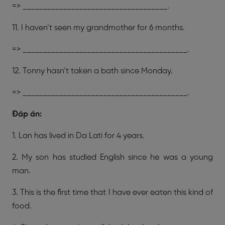
=> ____________________________________.
11. I haven’t seen my grandmother for 6 months.
=> _________________________________________.
12. Tonny hasn’t taken a bath since Monday.
=> _________________________________________.
Đáp án:
1. Lan has lived in Da Lati for 4 years.
2. My son has studied English since he was a young
man.
3. This is the first time that I have ever eaten this kind of
food.