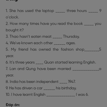
1. She has used the laptop _____ three hours _____ 9
o’clock.
2. How many times have you read the book _____ you
bought it?
3. Thao hasn’t eaten meat _____ Thursday.
4. We’ve known each other ______ ages.
5. My friend has owned the fashion shop________5
year.
6. It’s three years ____ Quan started learning English.
7. Lan and Qung have been married ______________a
year.
8. India has been independent ____ 1947.
9. He has driven a car ______ his birthday.
10. I have learnt English _______________ I was 6.
Đáp án: