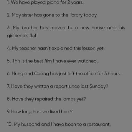
1. We have played piano for 2 years.
2. May sister has gone to the library today.
3. My brother has moved to a new house near his
girlfriend’s flat.
4. My teacher hasn’t explained this lesson yet.
5. This is the best film I have ever watched.
6. Hung and Cuong has just left the office for 3 hours.
7. Have they written a report since last Sunday?
8. Have they repaired the lamps yet?
9. How long has she lived here?
10. My husband and I have been to a restaurant.