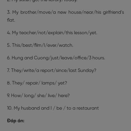
3. My brother/move/a new house/near/his girlfriend’s
flat.
4. My teacher/not/explain/this lesson/yet.
5. This/best/film/I/ever/watch.
6. Hung and Cuong/just/leave/office/3 hours.
7. They/write/a report/since/last Sunday?
8. They/ repair/ lamps/ yet?
9. How/ long/ she/ live/ here?
10. My husband and I / be / to a restaurant
Đáp án: