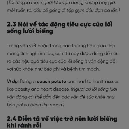
(Tôi từng là một người lười vận động, nhưng bây giờ,
mỗi tuần tôi đều cố gắng đi tập gym đều đặn ba lần.)
2.3 Nói về tác động tiêu cực của lối
sống lười biếng
Trong văn viết hoặc trong các trường hợp giao tiếp
mang tính nghiêm túc, cụm từ này được dùng để nêu
ra các hậu quả tiêu cực của lối sống ít vận động đối
với sức khỏe, như béo phì và bệnh tim mạch.
Ví dụ:
Being a
couch potato
can lead to health issues
like obesity and heart disease.
(Người có lối sống lười
vận động có thể dẫn đến các vấn đề sức khỏe như
béo phì và bệnh tim mạch.)
2.4 Diễn tả về việc trở nên lười biếng
khi rảnh rỗi