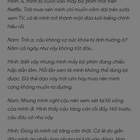
Minh: À, mình bị cuốn vào mấy bộ phim mới trên
Netflix. Trời mưa nên mình chỉ muốn nằm dài trên sofa
xem TV, có lẽ mình trở thành một đứa lười biếng chính
hiệu rồi.
Nam: Trời ạ, cậu không sợ sức khỏe bị ảnh hưởng à?
Nằm cả ngày như vậy không tốt đâu.
Minh: Biết vậy nhưng mình mấy bộ phim đang chiếu
hấp dẫn lắm. Mỗi lần xem là mình không thể dừng lại
được. Đã thế dạo này trời còn hay mưa nên mình
càng không muốn ra đường.
Nam: Nhưng mình nghĩ cậu nên xem xét lại lối sống
của mình đi. Mình thấy cậu tăng cân rồi đấy. Hồi trước,
cậu đâu có như vậy.
Minh: Đúng là mình có tăng cân thật. Có lẽ do gần
đây mình ăn nhiều hơn nhưng lại lười vận động. Hơn