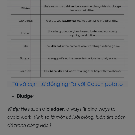
Từ và cụm từ đồng nghĩa với Couch potato
Bludger
Ví dụ:
He's such a
bludger
, always finding ways to
avoid work.
(Anh ta là một kẻ lười biếng, luôn tìm cách
để tránh công việc.)