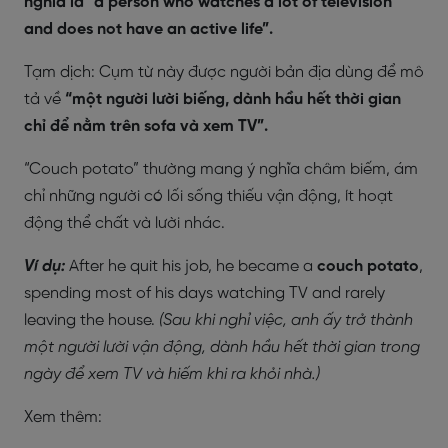
nghĩa là “a person who watches a lot of television
and does not have an active life”.
Tạm dịch: Cụm từ này được người bản địa dùng để mô
tả về
“một người lười biếng, dành hầu hết thời gian
chỉ để nằm trên sofa và xem TV”.
“Couch potato” thường mang ý nghĩa châm biếm, ám
chỉ những người có lối sống thiếu vận động, ít hoạt
động thể chất và lười nhác.
Ví dụ:
After he quit his job, he became a
couch potato
,
spending most of his days watching TV and rarely
leaving the house.
(Sau khi nghỉ việc, anh ấy trở thành
một người lười vận động, dành hầu hết thời gian trong
ngày để xem TV và hiếm khi ra khỏi nhà.)
Xem thêm: