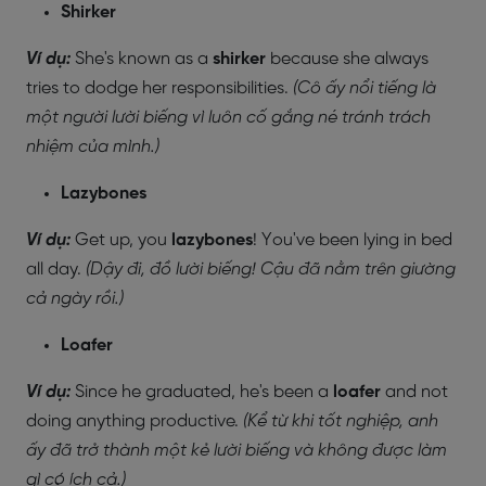
Shirker
Ví dụ:
She's known as a
shirker
because she always
tries to dodge her responsibilities.
(Cô ấy nổi tiếng là
một người lười biếng vì luôn cố gắng né tránh trách
nhiệm của mình.)
Lazybones
Ví dụ:
Get up, you
lazybones
! You've been lying in bed
all day.
(Dậy đi, đồ lười biếng! Cậu đã nằm trên giường
cả ngày rồi.)
Loafer
Ví dụ:
Since he graduated, he's been a
loafer
and not
doing anything productive.
(Kể từ khi tốt nghiệp, anh
ấy đã trở thành một kẻ lười biếng và không được làm
gì có ích cả.)