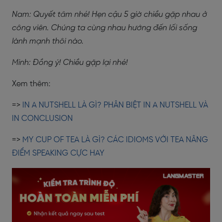
Nam: Quyết tâm nhé! Hẹn cậu 5 giờ chiều gặp nhau ở
công viên. Chúng ta cùng nhau hướng đến lối sống
lành mạnh thôi nào.
Minh: Đồng ý! Chiều gặp lại nhé!
Xem thêm:
=>
IN A NUTSHELL LÀ GÌ? PHÂN BIỆT IN A NUTSHELL VÀ
IN CONCLUSION
=>
MY CUP OF TEA LÀ GÌ? CÁC IDIOMS VỚI TEA NÂNG
ĐIỂM SPEAKING CỰC HAY