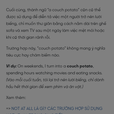
Cuối cùng, thành ngữ “a couch potato” còn có thể
được sử dụng để diễn tả việc một người trở nên lười
biếng, chỉ muốn thư giãn bằng cách nằm dài trên ghế
sofa và xem TV sau một ngày làm việc mệt mỏi hoặc
khi có thời gian rảnh rỗi.
Trường hợp này, “couch potato” không mang ý nghĩa
tiêu cực hay châm biếm nào.
Ví dụ:
On weekends, I turn into a
couch potato
,
spending hours watching movies and eating snacks
.
(Vào mỗi cuối tuần, tôi lại trở nên lười biếng, chỉ dành
hầu hết thời gian để xem phim và ăn vặt.)
Xem thêm:
=>
NOT AT ALL LÀ GÌ? CÁC TRƯỜNG HỢP SỬ DỤNG