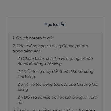
Mục lục
[Ẩn]
1. Couch potato là gì?
2. Các trường hợp sử dụng Couch potato
trong tiếng Anh
2.1 Châm biếm, chỉ trích về một người nào
đó có lối sống lười biếng
2.2 Diễn tả sự thay đổi, thoát khỏi lối sống
lười biếng
2.3 Nói về tác động tiêu cực của lối sống lười
biếng
2.4 Diễn tả về việc trở nên lười biếng khi rảnh
rỗi
3. Từ và cụm từ đồng nghĩa với Couch potato