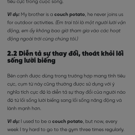
tiêu cực trong cuộc sống.
Ví dụ:
My brother is a
couch potato
, he never joins us
for outdoor activities.
(Em trai tôi là một người lười vận
động, em ấy không bao giờ tham gia vào các hoạt
động ngoài trời cùng chúng tôi.)
2.2 Diễn tả sự thay đổi, thoát khỏi lối
sống lười biếng
Bên cạnh được dùng trong trường hợp mang tính tiêu
cực, cụm từ này cũng thường được sử dụng với ý
nghĩa tích cực đó là diễn tả sự thay đổi của người nào
đó từ lối sống lười biếng sang lối sống năng động và
lành mạnh hơn.
Ví dụ:
I used to be a
couch potato
, but now, every
week I try hard to go to the gym three times regularly.