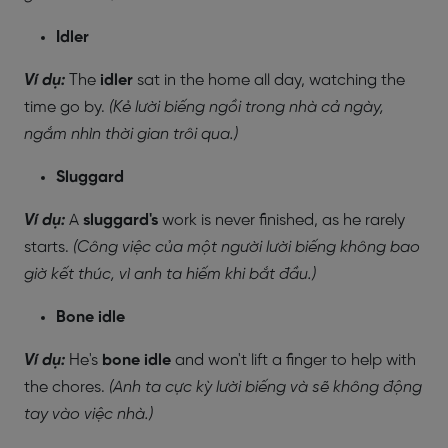
Idler
Ví dụ:
The
idler
sat in the home all day, watching the
time go by.
(Kẻ lười biếng ngồi trong nhà cả ngày,
ngắm nhìn thời gian trôi qua.)
Sluggard
Ví dụ:
A
sluggard's
work is never finished, as he rarely
starts.
(Công việc của một người lười biếng không bao
giờ kết thúc, vì anh ta hiếm khi bắt đầu.)
Bone idle
Ví dụ:
He's
bone idle
and won't lift a finger to help with
the chores.
(Anh ta cực kỳ lười biếng và sẽ không động
tay vào việc nhà.)