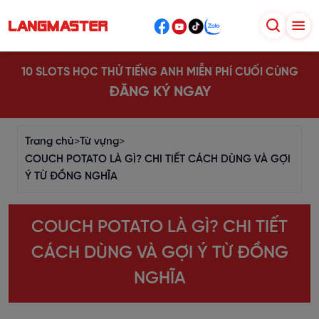
10 SLOTS HỌC THỬ TIẾNG ANH MIỄN PHÍ CUỐI CÙNG
ĐĂNG KÝ NGAY
Trang chủ
>
Từ vựng
>
COUCH POTATO LÀ GÌ? CHI TIẾT CÁCH DÙNG VÀ GỢI
Ý TỪ ĐỒNG NGHĨA
COUCH POTATO LÀ GÌ? CHI TIẾT
CÁCH DÙNG VÀ GỢI Ý TỪ ĐỒNG
NGHĨA