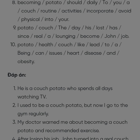
becoming / potato / should / daily / To / you / a
/ couch / routine / activities / incorporate / avoid
/ physical / into / your.
potato / couch / The / day / his / lost / has /
since / real / a / lounging / become / John / job.
potato / health / couch / like / lead / to / a /
Being / can / issues / heart / disease / and /
obesity.
Đáp án:
He is a couch potato who spends all days
watching TV.
I used to be a couch potato, but now I go to the
gym regularly.
My doctor warned me about becoming a couch
potato and recommended exercise.
After losing his job, John turned into a real couch