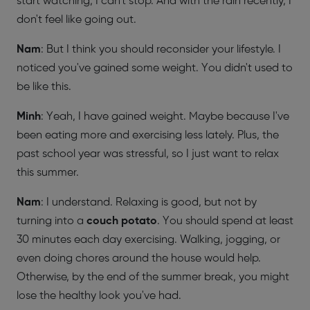
start watching, I can't stop. And with the rain recently, I
don't feel like going out.
Nam
: But I think you should reconsider your lifestyle. I
noticed you've gained some weight. You didn't used to
be like this.
Minh
: Yeah, I have gained weight. Maybe because I've
been eating more and exercising less lately. Plus, the
past school year was stressful, so I just want to relax
this summer.
Nam
: I understand. Relaxing is good, but not by
turning into a
couch potato
. You should spend at least
30 minutes each day exercising. Walking, jogging, or
even doing chores around the house would help.
Otherwise, by the end of the summer break, you might
lose the healthy look you've had.