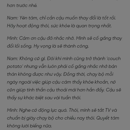
hơn trước nhé.
Nam: Yên tâm, chỉ cần cậu muốn thay đổi là tốt rồi.
Hãy hoạt động thôi, sức khỏe là quan trọng nhất.
Minh: Cảm ơn cậu đã nhắc nhở. Mình sẽ cố gắng thay
đổi lối sống. Hy vọng là sẽ thành công.
Nam: Không có gì. Đôi khi mình cũng trở thành 'couch
potato' nhưng vẫn luôn phải cố gắng nhắc nhở bản
thân không được như vậy. Đồng thời, chạy bộ mỗi
ngày ngoài việc giúp cậu cảm thấy khỏe khoắn, nó
còn giúp tinh thần cậu thoải mái hơn hẳn đấy. Cậu sẽ
thấy sự khác biệt sau vài tuần thôi.
Minh: Nghe có động lực quá. Thôi, mình sẽ tắt TV và
chuẩn bị giày chạy bộ cho chiều nay thôi. Quyết tâm
không lười biếng nữa.