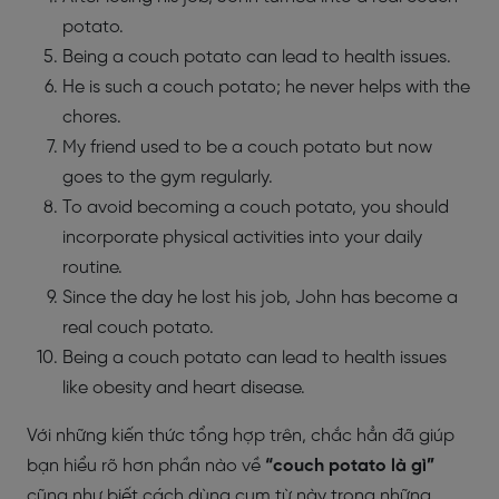
potato.
Being a couch potato can lead to health issues.
He is such a couch potato; he never helps with the
chores.
My friend used to be a couch potato but now
goes to the gym regularly.
To avoid becoming a couch potato, you should
incorporate physical activities into your daily
routine.
Since the day he lost his job, John has become a
real couch potato.
Being a couch potato can lead to health issues
like obesity and heart disease.
Với những kiến thức tổng hợp trên, chắc hẳn đã giúp
bạn hiểu rõ hơn phần nào về
“couch potato là gì”
cũng như biết cách dùng cụm từ này trong những