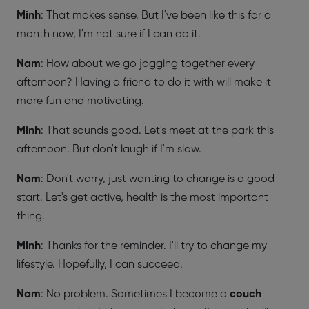
Minh
: That makes sense. But I've been like this for a
month now, I'm not sure if I can do it.
Nam
: How about we go jogging together every
afternoon? Having a friend to do it with will make it
more fun and motivating.
Minh
: That sounds good. Let's meet at the park this
afternoon. But don't laugh if I'm slow.
Nam
: Don't worry, just wanting to change is a good
start. Let's get active, health is the
most important
thing.
Minh
: Thanks for the reminder. I'll try to change my
lifestyle. Hopefully, I can succeed.
Nam
: No problem. Sometimes I become a
couch