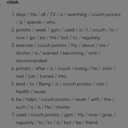
chỉnh.
days / He / all / TV / a / watching / couch potato
/ is / spends / who.
potato / week / gym / used / a / I / couch / to /
now / go / be / the / but / to / regularly.
exercise / couch potato / My / about / me /
doctor / a / warned / becoming / and /
recommended.
potato / After / a / couch / losing / his / John /
real / job / turned / into.
lead / to / Being / a / couch potato / can /
health / issues.
he / helps / couch potato / never / with / the /
such / a / is / He / chores.
used / couch potato / gym / My / now / goes /
regularly / to / to / a / but / be / friend.