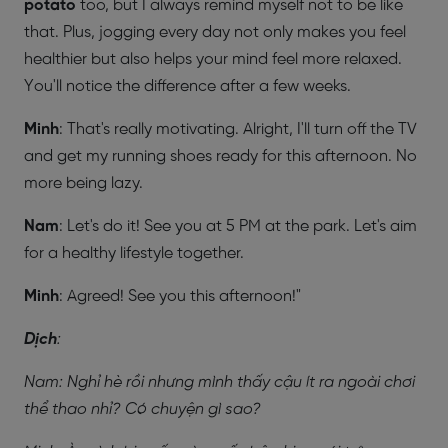
potato
too, but I always remind myself not to be like
that. Plus, jogging every day not only makes you feel
healthier but also helps your mind feel more relaxed.
You'll notice the difference after a few weeks.
Minh
: That's really motivating. Alright, I'll turn off the TV
and get my running shoes ready for this afternoon. No
more being lazy.
Nam
: Let's do it! See you at 5 PM at the park. Let's aim
for a healthy lifestyle together.
Minh
: Agreed! See you this afternoon!"
Dịch
:
Nam: Nghỉ hè rồi nhưng mình thấy cậu ít ra ngoài chơi
thể thao nhỉ? Có chuyện gì sao?