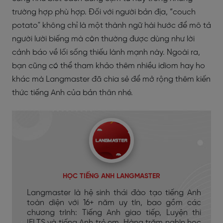
trường hợp phù hợp. Đối với người bản địa, “couch
potato" không chỉ là một thành ngữ hài hước để mô tả
người lười biếng mà còn thường được dùng như lời
cảnh báo về lối sống thiếu lành mạnh này. Ngoài ra,
bạn cũng có thể tham khảo thêm nhiều idiom hay ho
khác mà Langmaster đã chia sẻ để mở rộng thêm kiến
thức tiếng Anh của bản thân nhé.
HỌC TIẾNG ANH LANGMASTER
Langmaster là hệ sinh thái đào tạo tiếng Anh
toàn diện với 16+ năm uy tín, bao gồm các
chương trình: Tiếng Anh giao tiếp, Luyện thi
IELTS và tiếng Anh trẻ em. Hàng trăm nghìn học