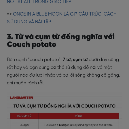
NOT AT ALL TRONG GIAO TIẾP
=>
ONCE IN A BLUE MOON LÀ GÌ? CẤU TRÚC, CÁCH
SỬ DỤNG VÀ BÀI TẬP
3. Từ và cụm từ đồng nghĩa với
Couch potato
Bên cạnh “couch potato”,
7 từ, cụm từ
dưới đây cũng
rất hay và bạn cũng có thể sử dụng để nói về một
người nào đó lười nhác và có lối sống không cố gắng,
chỉ muốn rảnh rỗi.