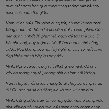
nữa, một năm học qua cũng căng thẳng nên hè này
mình chỉ muốn thư giãn.
Nam: Mình hiểu. Thư giãn cũng tốt, nhưng không phải
bằng cách trở thành kẻ chỉ nằm dài và xem phim. Cậu
nên dành ít nhất 30 phút mỗi ngày để tập thể dục. Đi
bộ, chạy bộ, hay thậm chí là đi làm quanh nhà cũng
được. Nếu không sau nghỉ kỳ nghỉ hè, cậu sẽ mất đi vẻ
đẹp khỏe mạnh bấy lâu nay đấy.
Minh: Nghe cũng hợp lý nhỉ. Nhưng mà mình đã như
vậy cả tháng nay rồi, không biết có làm nổi không.
Nam: Hay là mỗi chiều chúng ta đi chạy bộ cùng nhau
đi? Có bạn bè sẽ có động lực và còn vui hơn nữa.
Minh: Cũng được đấy. Chiều nay gặp nhau ở công viên
nhé. Nhưng cậu đừng cười nếu mình chạy chậm chạp