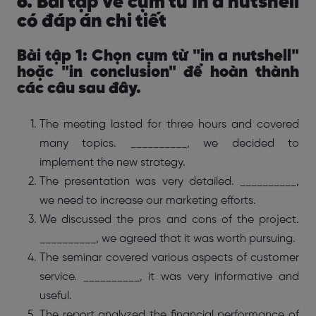
6. Bài tập về cụm từ In a nutshell
có đáp án chi tiết
Bài tập 1: Chọn cụm từ "in a nutshell"
hoặc "in conclusion" để hoàn thành
các câu sau đây.
The meeting lasted for three hours and covered
many topics. __________, we decided to
implement the new strategy.
The presentation was very detailed. __________,
we need to increase our marketing efforts.
We discussed the pros and cons of the project.
__________, we agreed that it was worth pursuing.
The seminar covered various aspects of customer
service. __________, it was very informative and
useful.
The report analyzed the financial performance of