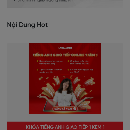
5 năm kinh nghiệm giảng tiếng Anh
Nội Dung Hot
KHÓA TIẾNG ANH GIAO TIẾP 1 KÈM 1