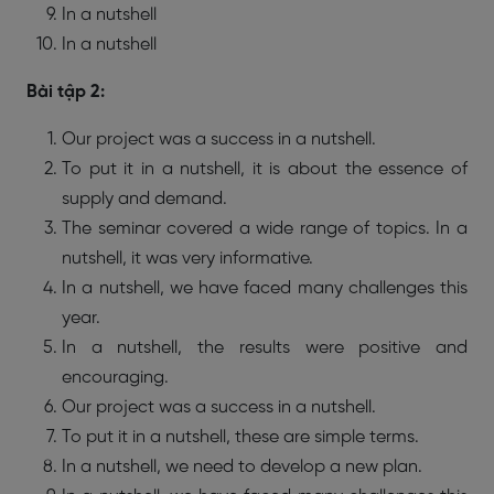
In a nutshell
In a nutshell
Bài tập 2:
Our project was a success in a nutshell.
To put it in a nutshell, it is about the essence of
supply and demand.
The seminar covered a wide range of topics. In a
nutshell, it was very informative.
In a nutshell, we have faced many challenges this
year.
In a nutshell, the results were positive and
encouraging.
Our project was a success in a nutshell.
To put it in a nutshell, these are simple terms.
In a nutshell, we need to develop a new plan.