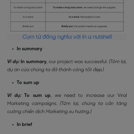
Cụm từ đồng nghĩa với In a nutshell
In summary
Ví dụ:
In summary
, our project was successful.
(Tóm lại,
dự án của chúng ta đã thành công tốt đẹp.)
To sum up
Ví dụ:
To sum up
, we need to increase our Viral
Marketing campaigns.
(Tóm lại, chúng ta cần tăng
cường chiến dịch Marketing xu hướng.)
In brief