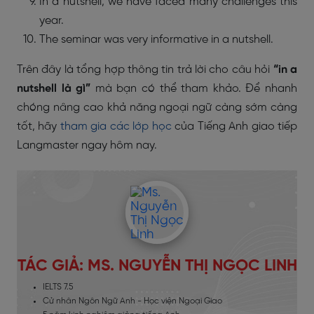
In a nutshell, we have faced many challenges this
year.
The seminar was very informative in a nutshell.
Trên đây là tổng hợp thông tin trả lời cho câu hỏi
“in a
nutshell là gì”
mà bạn có thể tham khảo. Để nhanh
chóng nâng cao khả năng ngoại ngữ càng sớm càng
tốt, hãy
tham gia các lớp học
của Tiếng Anh giao tiếp
Langmaster ngay hôm nay.
TÁC GIẢ: MS. NGUYỄN THỊ NGỌC LINH
IELTS 7.5
Cử nhân Ngôn Ngữ Anh - Học viện Ngoại Giao