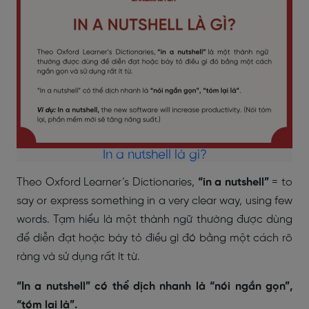
In a nutshell là gì?
Theo Oxford Learner’s Dictionaries,
“in a nutshell”
= to
say or express something in a very clear way, using few
words. Tạm hiểu là một thành ngữ thường được dùng
để diễn đạt hoặc bày tỏ điều gì đó bằng một cách rõ
ràng và sử dụng rất ít từ.
“In a nutshell” có thể dịch nhanh là “nói ngắn gọn”,
“tóm lại là”.