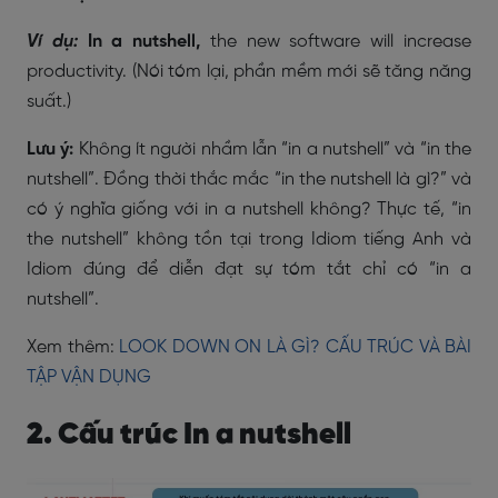
Ví dụ:
In a nutshell,
the new software will increase
productivity. (Nói tóm lại, phần mềm mới sẽ tăng năng
suất.)
Lưu ý:
Không ít người nhầm lẫn “in a nutshell” và “in the
nutshell”. Đồng thời thắc mắc “in the nutshell là gì?” và
có ý nghĩa giống với in a nutshell không? Thực tế, “in
the nutshell” không tồn tại trong Idiom tiếng Anh và
Idiom đúng để diễn đạt sự tóm tắt chỉ có “in a
nutshell”.
Xem thêm:
LOOK DOWN ON LÀ GÌ? CẤU TRÚC VÀ BÀI
TẬP VẬN DỤNG
2. Cấu trúc In a nutshell