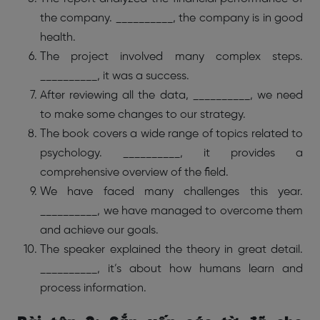
the company. __________, the company is in good
health.
The project involved many complex steps.
__________, it was a success.
After reviewing all the data, __________, we need
to make some changes to our strategy.
The book covers a wide range of topics related to
psychology. __________, it provides a
comprehensive overview of the field.
We have faced many challenges this year.
__________, we have managed to overcome them
and achieve our goals.
The speaker explained the theory in great detail.
__________, it’s about how humans learn and
process information.