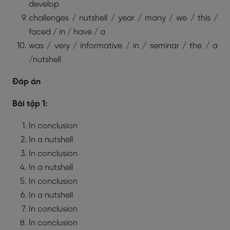
develop
challenges / nutshell / year / many / we / this /
faced / in / have / a
was / very / informative / in / seminar / the / a
/nutshell
Đáp án
Bài tập 1:
In conclusion
In a nutshell
In conclusion
In a nutshell
In conclusion
In a nutshell
In conclusion
In conclusion