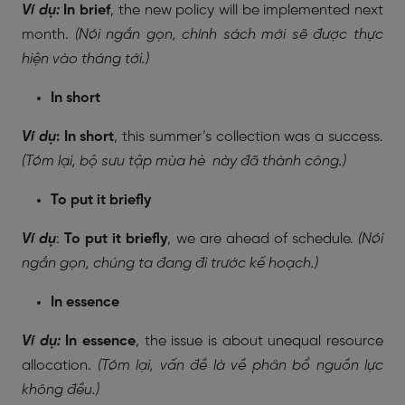
Ví dụ:
In brief
, the new policy will be implemented next
month.
(Nói ngắn gọn, chính sách mới sẽ được thực
hiện vào tháng tới.)
In short
Ví dụ
:
In short
, this summer’s collection was a success.
(Tóm lại, bộ sưu tập mùa hè này đã thành công.)
To put it briefly
Ví dụ
:
To put it briefly
, we are ahead of schedule.
(Nói
ngắn gọn, chúng ta đang đi trước kế hoạch.)
In essence
Ví dụ:
In essence
, the issue is about unequal resource
allocation.
(Tóm lại, vấn đề là về phân bổ nguồn lực
không đều.)