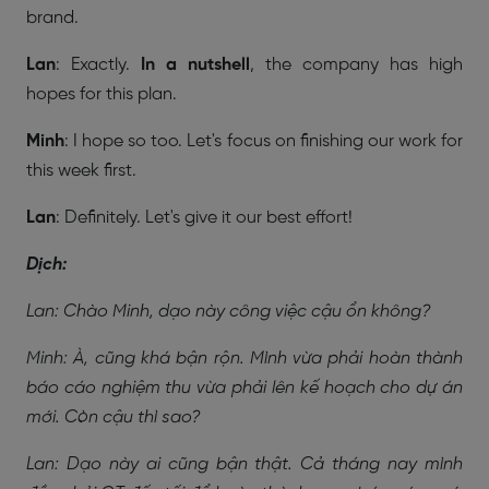
brand.
Lan
: Exactly.
In a nutshell
, the company has high
hopes for this plan.
Minh
: I hope so too. Let's focus on finishing our work for
this week first.
Lan
: Definitely. Let's give it our best effort!
Dịch:
Lan: Chào Minh, dạo này công việc cậu ổn không?
Minh: À, cũng khá bận rộn. Mình vừa phải hoàn thành
báo cáo nghiệm thu vừa phải lên kế hoạch cho dự án
mới. Còn cậu thì sao?
Lan: Dạo này ai cũng bận thật. Cả tháng nay mình