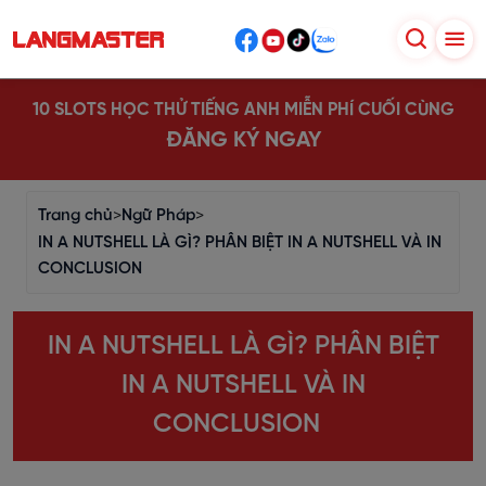
10 SLOTS HỌC THỬ TIẾNG ANH MIỄN PHÍ CUỐI CÙNG
ĐĂNG KÝ NGAY
Trang chủ
>
Ngữ Pháp
>
IN A NUTSHELL LÀ GÌ? PHÂN BIỆT IN A NUTSHELL VÀ IN
CONCLUSION
IN A NUTSHELL LÀ GÌ? PHÂN BIỆT
IN A NUTSHELL VÀ IN
CONCLUSION