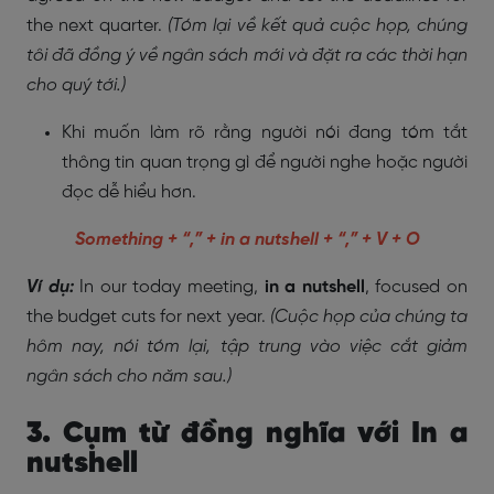
the next quarter.
(Tóm lại về kết quả cuộc họp, chúng
tôi đã đồng ý về ngân sách mới và đặt ra các thời hạn
cho quý tới.)
Khi muốn làm rõ rằng người nói đang tóm tắt
thông tin quan trọng gì để người nghe hoặc người
đọc dễ hiểu hơn.
Something + “,” + in a nutshell + “,” + V + O
Ví dụ:
In our today meeting,
in a nutshell
, focused on
the budget cuts for next year.
(Cuộc họp của chúng ta
hôm nay, nói tóm lại, tập trung vào việc cắt giảm
ngân sách cho năm sau.)
3. Cụm từ đồng nghĩa với In a
nutshell