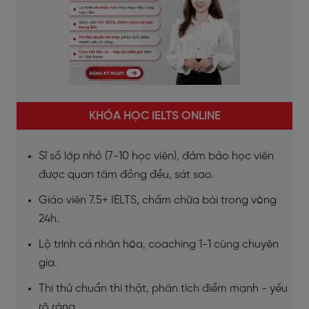
KHÓA HỌC IELTS ONLINE
Sĩ số lớp nhỏ (7-10 học viên), đảm bảo học viên
được quan tâm đồng đều, sát sao.
Giáo viên 7.5+ IELTS, chấm chữa bài trong vòng
24h.
Lộ trình cá nhân hóa, coaching 1-1 cùng chuyên
gia.
Thi thử chuẩn thi thật, phân tích điểm mạnh - yếu
rõ ràng.