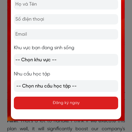
quarterly reports. By the way, yesterday our team had
a meeting with the boss to discuss the new plans for
next quarter.
Minh
: Oh, really? What's new for the next quarter?
Lan
:
In a nutshell
, we're going to focus on market
Khu vực bạn đang sinh sống
expansion and improving customer service.
Minh
: Oh, can you be more specific?
Nhu cầu học tập
Lan
: Sure. We'll be launching advertising campaigns to
reach new markets and organizing a training course to
enhance communication skills for the customer service
team. Additionally, there are plans to open new
Đăng ký ngay
branches in nearby cities.
Minh
: That's a lot to handle. I think if we execute this
plan well, it will significantly boost our company's