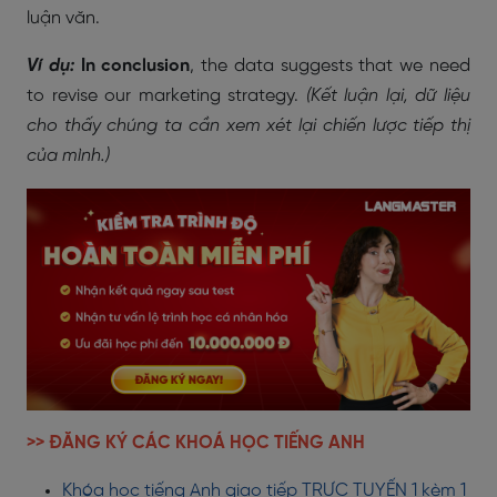
luận văn.
Ví dụ:
In conclusion
, the data suggests that we need
to revise our marketing strategy.
(Kết luận lại, dữ liệu
cho thấy chúng ta cần xem xét lại chiến lược tiếp thị
của mình.)
>> ĐĂNG KÝ CÁC KHOÁ HỌC TIẾNG ANH
Khóa học tiếng Anh giao tiếp TRỰC TUYẾN 1 kèm 1