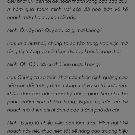
đều phải OT đến tối để hoàn thành xong báo cáo quý.
À hôm qua team mình với sếp đã họp bàn về kế
hoạch mới cho quý sau rồi đấy.
Minh: Ồ, vậy hả? Quý sau có gì mới không?
Lan: In a nutshell, chúng ta sẽ tập trung vào việc mở
rộng thị trường và cải thiện dịch vụ khách hàng thôi.
Minh: Oh. Cậu nói cụ thể hơn được không?
Lan: Chúng ta sẽ triển khai các chiến dịch quảng cáo
tiếp cận đối tượng ở thị trường mới và sẽ tổ chức một
khóa đào tạo nâng cao kỹ năng giao tiếp cho bộ
phận chăm sóc khách hàng. Ngoài ra, còn có kế
hoạch mở thêm chi nhánh ở các thành phố lân cận.
Minh: Đúng là nhiều việc cần làm thật. Mình nghĩ kế
hoạch này nếu thực hiện tốt sẽ nâng cao thương hiệu