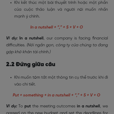
Khi kết thúc một bài thuyết trình hoặc một phần
của cuộc thảo luận và người nói muốn nhấn
mạnh ý chính.
In a nutshell + “,” + S + V + O
Ví dụ:
In a nutshell
, our company is facing financial
difficulties.
(Nói ngắn gọn, công ty của chúng ta đang
gặp khó khăn tài chính.)
2.2 Đứng giữa câu
Khi muốn tóm tắt một thông tin cụ thể trước khi đi
vào chi tiết.
Put + something + in a nutshell + “,” + S + V + O
Ví dụ:
To
put
the meeting outcomes
in a nutshell
, we
agreed on the new budget and set the deadlines for