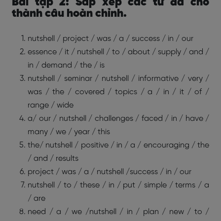
Bài tập 2: Sắp xếp các từ đã cho
thành câu hoàn chỉnh.
nutshell / project / was / a / success / in / our
essence / it / nutshell / to / about / supply / and /
in / demand / the / is
nutshell / seminar / nutshell / informative / very /
was / the / covered / topics / a / in / it / of /
range / wide
a/ our / nutshell / challenges / faced / in / have /
many / we / year / this
the/ nutshell / positive / in / a / encouraging / the
/ and / results
project / was / a / nutshell /success / in / our
nutshell / to / these / in / put / simple / terms / a
/ are
need / a / we /nutshell / in / plan / new / to /