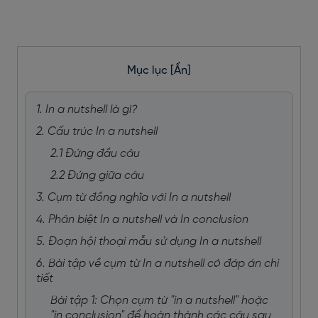
Mục lục
[Ẩn]
1. In a nutshell là gì?
2. Cấu trúc In a nutshell
2.1 Đứng đầu câu
2.2 Đứng giữa câu
3. Cụm từ đồng nghĩa với In a nutshell
4. Phân biệt In a nutshell và In conclusion
5. Đoạn hội thoại mẫu sử dụng In a nutshell
6. Bài tập về cụm từ In a nutshell có đáp án chi
tiết
Bài tập 1: Chọn cụm từ "in a nutshell" hoặc
"in conclusion" để hoàn thành các câu sau