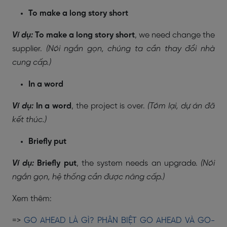
To make a long story short
Ví dụ:
To make a long story short
, we need change the
supplier.
(Nói ngắn gọn, chúng ta cần thay đổi nhà
cung cấp.)
In a word
Ví dụ:
In a word
, the project is over.
(Tóm lại, dự án đã
kết thúc.)
Briefly put
Ví dụ:
Briefly put
, the system needs an upgrade.
(Nói
ngắn gọn, hệ thống cần được nâng cấp.)
Xem thêm:
=>
GO AHEAD LÀ GÌ? PHÂN BIỆT GO AHEAD VÀ GO-