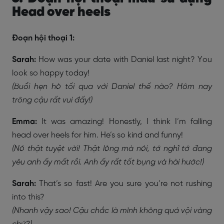
Head over heels
Đoạn hội thoại 1:
Sarah:
How was your date with Daniel last night? You
look so happy today!
(Buổi hẹn hò tối qua với Daniel thế nào? Hôm nay
trông cậu rất vui đấy!)
Emma:
It was amazing! Honestly, I think I’m falling
head over heels for him. He’s so kind and funny!
(Nó thật tuyệt vời! Thật lòng mà nói, tớ nghĩ tớ đang
yêu anh ấy mất rồi. Anh ấy rất tốt bụng và hài hước!)
Sarah:
That’s so fast! Are you sure you’re not rushing
into this?
(Nhanh vậy sao! Cậu chắc là mình không quá vội vàng