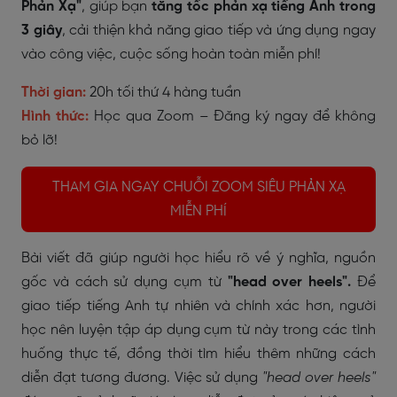
Phản Xạ"
, giúp bạn
tăng tốc phản xạ tiếng Anh trong
3 giây
, cải thiện khả năng giao tiếp và ứng dụng ngay
vào công việc, cuộc sống hoàn toàn miễn phí!
Thời gian:
20h tối thứ 4 hàng tuần
Hình thức:
Học qua Zoom – Đăng ký ngay để không
bỏ lỡ!
THAM GIA NGAY CHUỖI ZOOM SIÊU PHẢN XẠ
MIỄN PHÍ
Bài viết đã giúp người học hiểu rõ về ý nghĩa, nguồn
gốc và cách sử dụng cụm từ
"head over heels".
Để
giao tiếp tiếng Anh tự nhiên và chính xác hơn, người
học nên luyện tập áp dụng cụm từ này trong các tình
huống thực tế, đồng thời tìm hiểu thêm những cách
diễn đạt tương đương. Việc sử dụng
"head over heels"