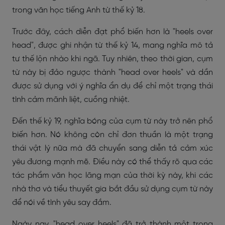
trong văn học tiếng Anh từ thế kỷ 18.
Trước đây, cách diễn đạt phổ biến hơn là "heels over
head", được ghi nhận từ thế kỷ 14, mang nghĩa mô tả
tư thế lộn nhào khi ngã. Tuy nhiên, theo thời gian, cụm
từ này bị đảo ngược thành "head over heels" và dần
được sử dụng với ý nghĩa ẩn dụ để chỉ một trạng thái
tình cảm mãnh liệt, cuồng nhiệt.
Đến thế kỷ 19, nghĩa bóng của cụm từ này trở nên phổ
biến hơn. Nó không còn chỉ đơn thuần là một trạng
thái vật lý nữa mà đã chuyển sang diễn tả cảm xúc
yêu đương mạnh mẽ. Điều này có thể thấy rõ qua các
tác phẩm văn học lãng mạn của thời kỳ này, khi các
nhà thơ và tiểu thuyết gia bắt đầu sử dụng cụm từ này
để nói về tình yêu say đắm.
Ngày nay, "head over heels" đã trở thành một trong