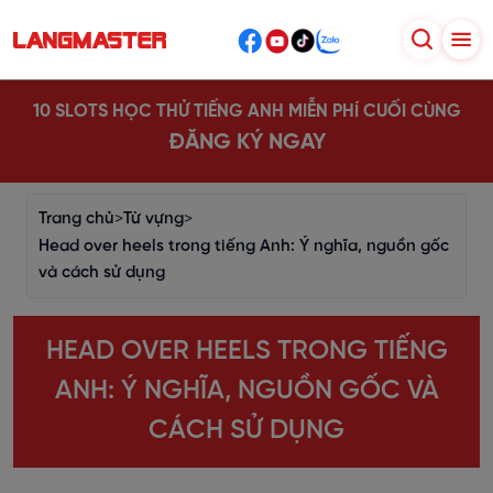
10 SLOTS HỌC THỬ TIẾNG ANH MIỄN PHÍ CUỐI CÙNG
ĐĂNG KÝ NGAY
Trang chủ
>
Từ vựng
>
Head over heels trong tiếng Anh: Ý nghĩa, nguồn gốc
và cách sử dụng
HEAD OVER HEELS TRONG TIẾNG
ANH: Ý NGHĨA, NGUỒN GỐC VÀ
CÁCH SỬ DỤNG