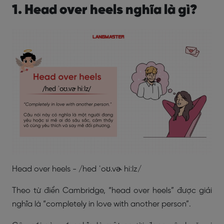
1. Head over heels nghĩa là gì?
Head over heels - /hed ˈoʊ.vɚ hiːlz/
Theo từ điển Cambridge, “head over heels” được giải
nghĩa là “completely in love with another person”.