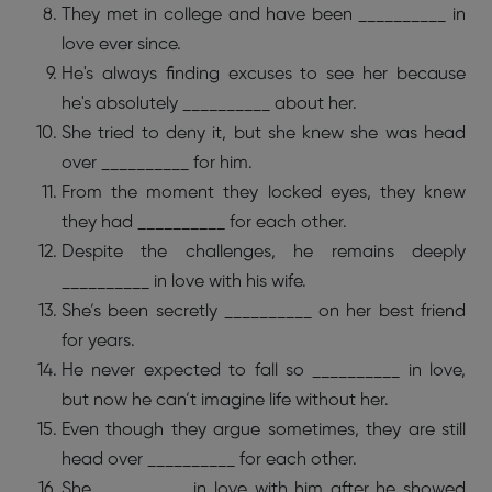
They met in college and have been __________ in
love ever since.
He's always finding excuses to see her because
he's absolutely __________ about her.
She tried to deny it, but she knew she was head
over __________ for him.
From the moment they locked eyes, they knew
they had __________ for each other.
Despite the challenges, he remains deeply
__________ in love with his wife.
She’s been secretly __________ on her best friend
for years.
He never expected to fall so __________ in love,
but now he can’t imagine life without her.
Even though they argue sometimes, they are still
head over __________ for each other.
She __________ in love with him after he showed