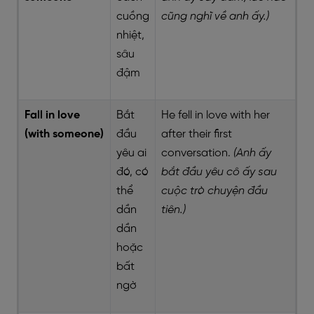
cuồng
cũng nghĩ về anh ấy.)
nhiệt,
sâu
đậm
Fall in love
Bắt
He fell in love with her
(with someone)
đầu
after their first
yêu ai
conversation.
(Anh ấy
đó, có
bắt đầu yêu cô ấy sau
thể
cuộc trò chuyện đầu
dần
tiên.)
dần
hoặc
bất
ngờ