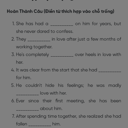
Hoàn Thành Câu (Điền từ thích hợp vào chỗ trống)
She has had a __________ on him for years, but
she never dared to confess.
They __________ in love after just a few months of
working together.
He's completely __________ over heels in love with
her.
It was clear from the start that she had __________
for him.
He couldn't hide his feelings; he was madly
__________ love with her.
Ever since their first meeting, she has been
__________ about him.
After spending time together, she realized she had
fallen __________ him.