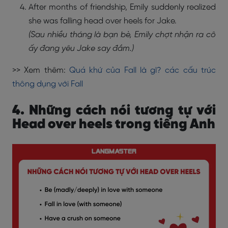
After months of friendship, Emily suddenly realized
she was falling head over heels for Jake.
(Sau nhiều tháng là bạn bè, Emily chợt nhận ra cô
ấy đang yêu Jake say đắm.)
>> Xem thêm:
Quá khứ của Fall là gì? các cấu trúc
thông dụng với Fall
4. Những cách nói tương tự với
Head over heels trong tiếng Anh