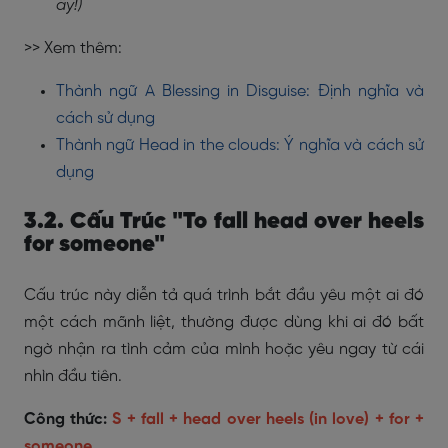
ấy!)
>> Xem thêm:
Thành ngữ A Blessing in Disguise: Định nghĩa và
cách sử dụng
Thành ngữ Head in the clouds: Ý nghĩa và cách sử
dụng
3.2. Cấu Trúc "To fall head over heels
for someone"
Cấu trúc này diễn tả quá trình bắt đầu yêu một ai đó
một cách mãnh liệt, thường được dùng khi ai đó bất
ngờ nhận ra tình cảm của mình hoặc yêu ngay từ cái
nhìn đầu tiên.
Công thức:
S + fall + head over heels (in love) + for +
someone