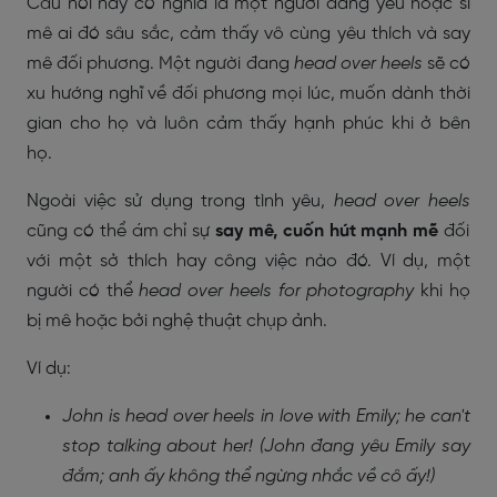
Câu nói này có nghĩa là một người đang yêu hoặc si
mê ai đó sâu sắc, cảm thấy vô cùng yêu thích và say
mê đối phương. Một người đang
head over heels
sẽ có
xu hướng nghĩ về đối phương mọi lúc, muốn dành thời
gian cho họ và luôn cảm thấy hạnh phúc khi ở bên
họ.
Ngoài việc sử dụng trong tình yêu,
head over heels
cũng có thể ám chỉ sự
say mê, cuốn hút mạnh mẽ
đối
với một sở thích hay công việc nào đó. Ví dụ, một
người có thể
head over heels for photography
khi họ
bị mê hoặc bởi nghệ thuật chụp ảnh.
Ví dụ:
John is head over heels in love with Emily; he can't
stop talking about her!
(John đang yêu Emily say
đắm; anh ấy không thể ngừng nhắc về cô ấy!)