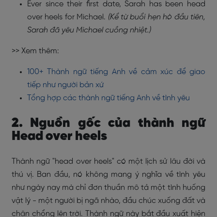
Ever since their first date, Sarah has been head
over heels for Michael.
(Kể từ buổi hẹn hò đầu tiên,
Sarah đã yêu Michael cuồng nhiệt.)
>> Xem thêm:
100+ Thành ngữ tiếng Anh về cảm xúc để giao
tiếp như người bản xứ
Tổng hợp các thành ngữ tiếng Anh về tình yêu
2. Nguồn gốc của thành ngữ
Head over heels
Thành ngữ "head over heels" có một lịch sử lâu đời và
thú vị. Ban đầu, nó không mang ý nghĩa về tình yêu
như ngày nay mà chỉ đơn thuần mô tả một tình huống
vật lý - một người bị ngã nhào, đầu chúc xuống đất và
chân chổng lên trời. Thành ngữ này bắt đầu xuất hiện