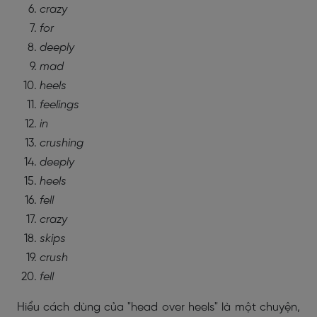
crazy
for
deeply
mad
heels
feelings
in
crushing
deeply
heels
fell
crazy
skips
crush
fell
Hiểu cách dùng của "head over heels" là một chuyện,