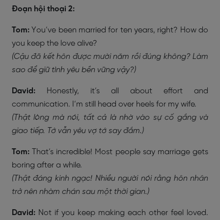
Đoạn hội thoại 2:
Tom:
You’ve been married for ten years, right? How do
you keep the love alive?
(Cậu đã kết hôn được mười năm rồi đúng không? Làm
sao để giữ tình yêu bền vững vậy?)
David:
Honestly, it’s all about effort and
communication. I’m still head over heels for my wife.
(Thật lòng mà nói, tất cả là nhờ vào sự cố gắng và
giao tiếp. Tớ vẫn yêu vợ tớ say đắm.)
Tom:
That’s incredible! Most people say marriage gets
boring after a while.
(Thật đáng kinh ngạc! Nhiều người nói rằng hôn nhân
trở nên nhàm chán sau một thời gian.)
David:
Not if you keep making each other feel loved.