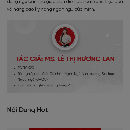
đúng ngữ cảnh sẽ giúp bạn diễn đạt cảm xúc hiệu quả
và nâng cao kỹ năng ngôn ngữ của mình.
TÁC GIẢ: MS. LÊ THỊ HƯƠNG LAN
TOEIC 920
Tốt nghiệp loại Giỏi, Cử nhân Ngôn Ngữ Anh, trường Đại học
Ngoại ngữ (ĐHQG)
7 năm kinh nghiệm giảng tiếng Anh
Nội Dung Hot