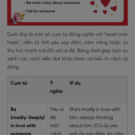
Dưới đây là một số cụm từ đồng nghĩa với "head over
heels", diễn tả tình yêu say đắm, cảm nắng hoặc sự
thu hút mạnh mẽ đối với ai đó. Bảng dưới giúp bạn so
sánh các cách diễn đạt khác nhau và hiểu rõ cách sử
dụng.
Cụm từ
Ý
Ví dụ
nghĩa
Be
Yêu ai
She’s madly in love with
(madly/deeply)
đó
him, always thinking
in love with
một
about him.
(Cô ấy yêu
someone
cách
anh ấy say đắm, lúc nào