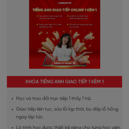
KHÓA TIẾNG ANH GIAO TIẾP 1 KÈM 1
Học và trao đổi trực tiếp 1 thầy 1 trò.
Giao tiếp liên tục, sửa lỗi kịp thời, bù đắp lỗ hổng
ngay lập tức.
Lộ trình học được thiết kế riêng cho từng học viên.