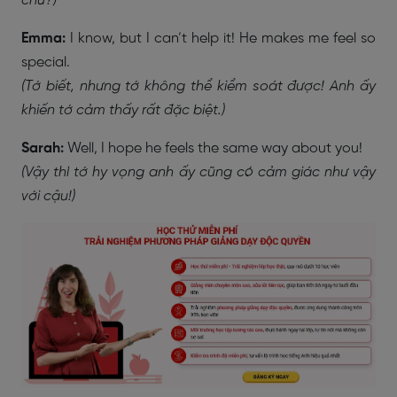
chứ?)
Emma:
I know, but I can’t help it! He makes me feel so
special.
(Tớ biết, nhưng tớ không thể kiểm soát được! Anh ấy
khiến tớ cảm thấy rất đặc biệt.)
Sarah:
Well, I hope he feels the same way about you!
(Vậy thì tớ hy vọng anh ấy cũng có cảm giác như vậy
với cậu!)