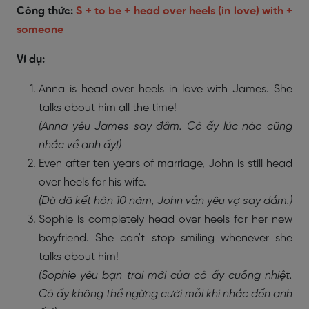
Công thức:
S + to be + head over heels (in love) with +
someone
Ví dụ:
Anna is head over heels in love with James. She
talks about him all the time!
(Anna yêu James say đắm. Cô ấy lúc nào cũng
nhắc về anh ấy!)
Even after ten years of marriage, John is still head
over heels for his wife.
(Dù đã kết hôn 10 năm, John vẫn yêu vợ say đắm.)
Sophie is completely head over heels for her new
boyfriend. She can't stop smiling whenever she
talks about him!
(Sophie yêu bạn trai mới của cô ấy cuồng nhiệt.
Cô ấy không thể ngừng cười mỗi khi nhắc đến anh