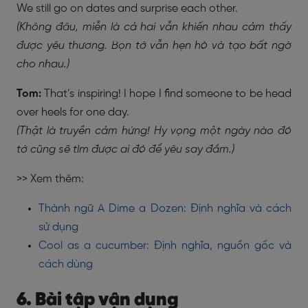
We still go on dates and surprise each other.
(Không đâu, miễn là cả hai vẫn khiến nhau cảm thấy
được yêu thương. Bọn tớ vẫn hẹn hò và tạo bất ngờ
cho nhau.)
Tom:
That’s inspiring! I hope I find someone to be head
over heels for one day.
(Thật là truyền cảm hứng! Hy vọng một ngày nào đó
tớ cũng sẽ tìm được ai đó để yêu say đắm.)
>> Xem thêm:
Thành ngữ A Dime a Dozen: Định nghĩa và cách
sử dụng
Cool as a cucumber: Định nghĩa, nguồn gốc và
cách dùng
6. Bài tập vận dụng