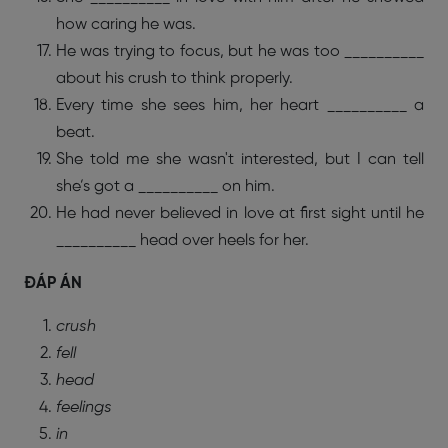
how caring he was.
He was trying to focus, but he was too __________
about his crush to think properly.
Every time she sees him, her heart __________ a
beat.
She told me she wasn't interested, but I can tell
she’s got a __________ on him.
He had never believed in love at first sight until he
__________ head over heels for her.
ĐÁP ÁN
crush
fell
head
feelings
in