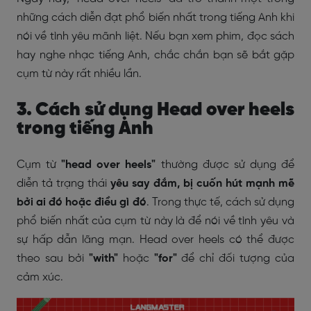
những cách diễn đạt phổ biến nhất trong tiếng Anh khi
nói về tình yêu mãnh liệt. Nếu bạn xem phim, đọc sách
hay nghe nhạc tiếng Anh, chắc chắn bạn sẽ bắt gặp
cụm từ này rất nhiều lần.
3. Cách sử dụng Head over heels
trong tiếng Anh
Cụm từ
"head over heels"
thường được sử dụng để
diễn tả trạng thái
yêu say đắm, bị cuốn hút mạnh mẽ
bởi ai đó hoặc điều gì đó
. Trong thực tế, cách sử dụng
phổ biến nhất của cụm từ này là để nói về tình yêu và
sự hấp dẫn lãng mạn. Head over heels có thể được
theo sau bởi
"with"
hoặc
"for"
để chỉ đối tượng của
cảm xúc.