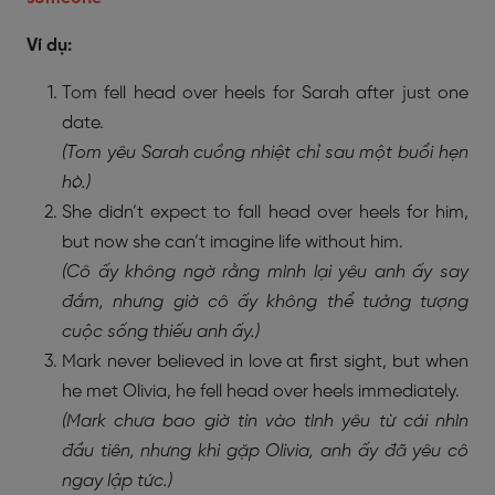
Ví dụ:
Tom fell head over heels for Sarah after just one
date.
(Tom yêu Sarah cuồng nhiệt chỉ sau một buổi hẹn
hò.)
She didn’t expect to fall head over heels for him,
but now she can’t imagine life without him.
(Cô ấy không ngờ rằng mình lại yêu anh ấy say
đắm, nhưng giờ cô ấy không thể tưởng tượng
cuộc sống thiếu anh ấy.)
Mark never believed in love at first sight, but when
he met Olivia, he fell head over heels immediately.
(Mark chưa bao giờ tin vào tình yêu từ cái nhìn
đầu tiên, nhưng khi gặp Olivia, anh ấy đã yêu cô
ngay lập tức.)