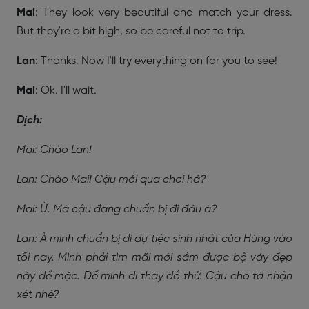
Mai
: They look very beautiful and match your dress.
But they're a bit high, so be careful not to trip.
Lan
: Thanks. Now I'll try everything on for you to see!
Mai
: Ok. I'll wait.
Dịch:
Mai: Chào Lan!
Lan: Chào Mai! Cậu mới qua chơi hả?
Mai: Ừ. Mà cậu đang chuẩn bị đi đâu à?
Lan: À mình chuẩn bị đi dự tiệc sinh nhật của Hùng vào
tối nay. Mình phải tìm mãi mới sắm được bộ váy đẹp
này để mặc. Để mình đi thay đồ thử. Cậu cho tớ nhận
xét nhé?