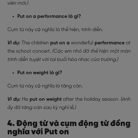
viên mới.)
Put on a performance là gì?
Cụm từ này có nghĩa là thể hiện, trình diễn.
Ví dụ:
The children
put on
a
wonderful
performance
at
the school concert.
(Các em nhỏ đã thể hiện một màn
trình diễn tuyệt vời tại buổi hòa nhạc của trường.)
Put on weight là gì?
Cụm từ này có nghĩa là tăng cân.
Ví dụ:
He
put on weight
after the holiday season.
(Anh
ấy đã tăng cân sau kỳ nghỉ lễ.)
4. Động từ và cụm động từ đồng
nghĩa với Put on