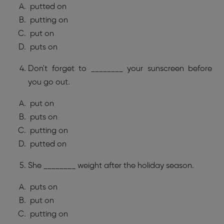
putted on
putting on
put on
puts on
Don't forget to ________ your sunscreen before
you go out.
put on
puts on
putting on
putted on
She ________ weight after the holiday season.
puts on
put on
putting on