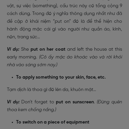
vật, sự việc (something), cấu trúc này có tổng cộng 9
cách dùng. Trong đó ý nghĩa thông dụng nhất như đã
đề cập ở khái niệm “put on” đó là để thể hiện cho
hành động mặc cái gì vào người như quần áo, kính,
nón, trang sức…
Ví dụ:
She
put on her coat
and left the house at this
early morning.
(Cô ấy mặc áo khoác vào và rời khỏi
nhà vào sáng sớm nay.)
To apply something to your skin, face, etc.
Tạm dịch là thoa gì đó lên da, khuôn mặt…
Ví dụ:
Don't forget to
put on sunscreen
.
(Đừng quên
thoa kem chống nắng.)
To switch on a piece of equipment