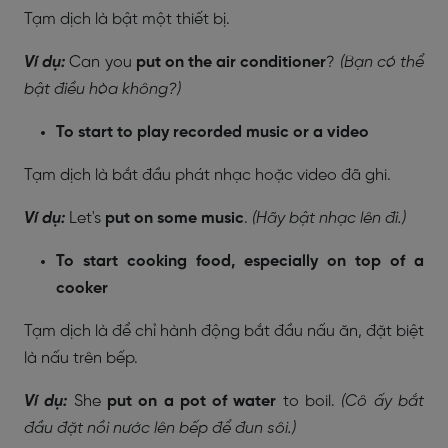
Tạm dịch là bật một thiết bị.
Ví dụ:
Can you
put on the air conditioner
?
(Bạn có thể
bật điều hòa không?)
To start to play recorded music or a video
Tạm dịch là bắt đầu phát nhạc hoặc video đã ghi.
Ví dụ:
Let's
put on some music
.
(Hãy bật nhạc lên đi.)
To start cooking food, especially on top of a
cooker
Tạm dịch là để chỉ hành động bắt đầu nấu ăn, đặt biệt
là nấu trên bếp.
Ví dụ:
She
put on a pot of water
to boil.
(Cô ấy bắt
đầu đặt nồi nước lên bếp để đun sôi.)