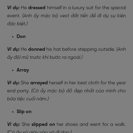
Ví dụ:
He
dressed
himself in a luxury suit for the special
event.
(Anh ấy mặc bộ vest đắt tiền để đi dự sự kiện
đặc biệt.)
Don
Ví dụ:
He
donned
his hat before stepping outside.
(Anh
ấy đội mũ trước khi bước ra ngoài.)
Array
Ví dụ:
She
arrayed
herself in her best cloth for the year
end party.
(Cô ấy mặc bộ đồ đẹp nhất của mình cho
bữa tiệc cuối năm.)
Slip on
Ví dụ:
She
slipped on
her shoes and went for a walk.
(Cô ấy xỏ giày vào và đi dạo.)