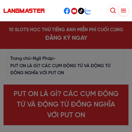
10 SLOTS HỌC THỬ TIẾNG ANH MIỄN PHÍ CUỐI CÙNG
ĐĂNG KÝ NGAY
Trang chủ
>
Ngữ Pháp
>
PUT ON LÀ GÌ? CÁC CỤM ĐỘNG TỪ VÀ ĐỘNG TỪ
ĐỒNG NGHĨA VỚI PUT ON
PUT ON LÀ GÌ? CÁC CỤM ĐỘNG
TỪ VÀ ĐỘNG TỪ ĐỒNG NGHĨA
VỚI PUT ON