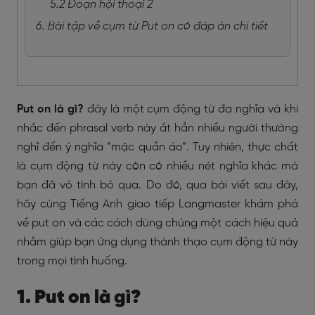
5.2 Đoạn hội thoại 2
6. Bài tập về cụm từ Put on có đáp án chi tiết
Put on là gì?
đây là một cụm động từ đa nghĩa và khi
nhắc đến phrasal verb này ắt hẳn nhiều người thường
nghĩ đến ý nghĩa “mặc quần áo”. Tuy nhiên, thực chất
là cụm động từ này còn có nhiều nét nghĩa khác mà
bạn đã vô tình bỏ qua. Do đó, qua bài viết sau đây,
hãy cùng Tiếng Anh giao tiếp Langmaster khám phá
về put on
và các cách dùng chúng một cách hiệu quả
nhằm giúp bạn ứng dụng thành thạo cụm động từ này
trong mọi tình huống.
1. Put on là gì?