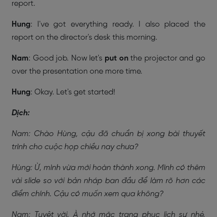
report.
Hung
: I've got everything ready. I also placed the
report on the director's desk this morning.
Nam
: Good job. Now let's
put on
the projector and go
over the presentation one more time.
Hung
: Okay. Let's get started!
Dịch:
Nam: Chào Hùng, cậu đã chuẩn bị xong bài thuyết
trình cho cuộc họp chiều nay chưa?
Hùng: Ừ, mình vừa mới hoàn thành xong. Mình có thêm
vài slide so với bản nháp ban đầu để làm rõ hơn các
điểm chính. Cậu có muốn xem qua không?
Nam: Tuyệt vời. À nhớ mặc trang phục lịch sự nhé.