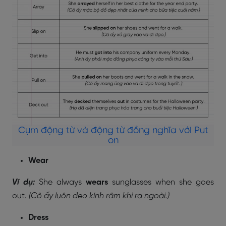
Cụm động từ và động từ đồng nghĩa với Put
on
Wear
Ví dụ:
She always
wears
sunglasses when she goes
out.
(Cô ấy luôn đeo kính râm khi ra ngoài.)
Dress