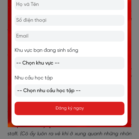
Ví dụ:
Even though she was tired, she
put on a smile
for
her fan.
(Dù mệt mỏi, cô ấy vẫn cười gượng với người
hâm mộ của mình.)
Put on makeup là gì?
Khu vực bạn đang sinh sống
Cụm từ này có nghĩa là trang điểm.
Ví dụ:
She
put on some makeup
carefully before the
party.
(Cô ấy đã trang điểm cẩn thận trước khi đi dự
Nhu cầu học tập
tiệc.)
Put on airs là gì?
Đăng ký ngay
Cụm từ này có nghĩa là ra vẻ, làm bộ.
Ví dụ:
She always
puts on airs
when she's around new
staff.
(Cô ấy luôn ra vẻ khi ở xung quanh những nhân