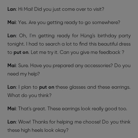
Lan
: Hi Mai! Did you just come over to visit?
Mai
: Yes. Are you getting ready to go somewhere?
Lan
: Oh, I'm getting ready for Hùng's birthday party
tonight. I had to search a lot to find this beautiful dress
to
put on
. Let me try it. Can you give me feedback ?
Mai
: Sure. Have you prepared any accessories? Do you
need my help?
Lan
: I plan to
put on
these glasses and these earrings.
What do you think?
Mai
: That's great. These earrings look really good too.
Lan
: Wow! Thanks for helping me choose! Do you think
these high heels look okay?