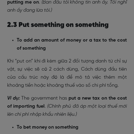
putting me on
.
(Ban đầu tôi không tin anh ấy. Tôi nghĩ
anh ấy đang lừa tôi.)
2.3 Put something on something
To add an amount of money or a tax to the cost
of something
Khi “put on” khi đi kèm giữa 2 đối tượng danh từ chỉ sự
vật, sự việc sẽ có 2 cách dùng, Cách dùng đầu tiên
của cấu trúc này đó là để mô tả việc thêm một
khoảng tiền hoặc khoảng thuế vào số chi phí tổng.
Ví dụ:
The government has
put a new tax on the cost
of importing fuel
.
(Chính phủ đã áp một loại thuế mới
lên chi phí nhập khẩu nhiên liệu.)
To bet money on something