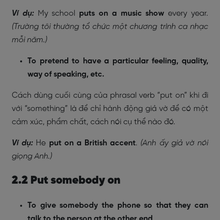
Ví dụ:
My school
puts on a music show
every year.
(Trường tôi thường tổ chức một chương trình ca nhạc
mỗi năm.)
To pretend to have a particular feeling, quality,
way of speaking, etc.
Cách dùng cuối cùng của phrasal verb “put on” khi đi
với “something” là để chỉ hành động giả vờ để có một
cảm xúc, phẩm chất, cách nói cụ thể nào đó.
Ví dụ:
He
put on a British accent
.
(Anh ấy giả vờ nói
giọng Anh.)
2.2 Put somebody on
To give somebody the phone so that they can
talk to the person at the other end