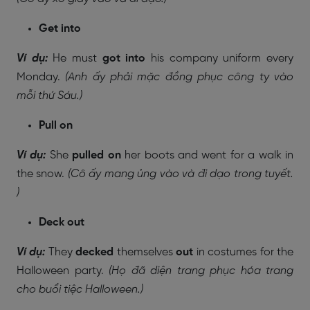
Get into
Ví dụ:
He must
got into
his company uniform every
Monday.
(Anh ấy phải mặc đồng phục công ty vào
mỗi thứ Sáu.)
Pull on
Ví dụ:
She
pulled on
her boots and went for a walk in
the snow.
(Cô ấy mang ủng vào và đi dạo trong tuyết.
)
Deck out
Ví dụ:
They
decked
themselves
out
in costumes for the
Halloween party.
(Họ đã diện trang phục hóa trang
cho buổi tiệc Halloween.)