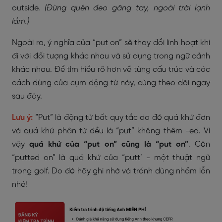
outside.
(Đừng quên đeo găng tay, ngoài trời lạnh
lắm.)
Ngoài ra, ý nghĩa của “put on” sẽ thay đổi linh hoạt khi
đi với đối tượng khác nhau và sử dụng trong ngữ cảnh
khác nhau. Để tìm hiểu rõ hơn về từng cấu trúc và các
cách dùng của cụm động từ này, cùng theo dõi ngay
sau đây.
Lưu ý:
“Put” là động từ bất quy tắc do đó quá khứ đơn
và quá khứ phân từ đều là “put” không thêm -ed. Vì
vậy
quá khứ của “put on” cũng là “put on”
. Còn
“putted on” là quá khứ của “putt’ - một thuật ngữ
trong golf. Do đó hãy ghi nhớ và tránh dùng nhầm lẫn
nhé!