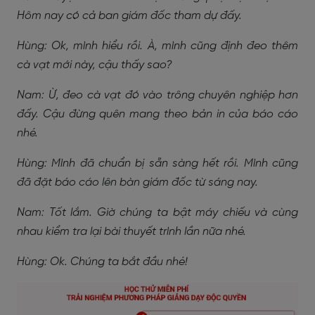
Hôm nay có cả ban giám đốc tham dự đấy.
Hùng: Ok, mình hiểu rồi. À, mình cũng định đeo thêm
cà vạt mới này, cậu thấy sao?
Nam: Ừ, đeo cà vạt đó vào trông chuyên nghiệp hơn
đấy. Cậu đừng quên mang theo bản in của báo cáo
nhé.
Hùng: Mình đã chuẩn bị sẵn sàng hết rồi. Mình cũng
đã đặt báo cáo lên bàn giám đốc từ sáng nay.
Nam: Tốt lắm. Giờ chúng ta bật máy chiếu và cùng
nhau kiểm tra lại bài thuyết trình lần nữa nhé.
Hùng: Ok. Chúng ta bắt đầu nhé!