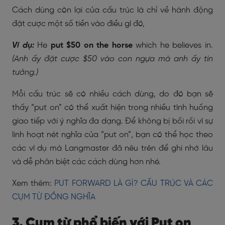
Cách dùng còn lại của cấu trúc là chỉ về hành động
đặt cược một số tiền vào điều gì đó,
Ví dụ:
He
put $50 on the horse
which he believes in.
(Anh ấy đặt cược $50 vào con ngựa mà anh ấy tin
tưởng.)
Mỗi cấu trúc sẽ có nhiều cách dùng, do đó bạn sẽ
thấy “put on” có thể xuất hiện trong nhiều tình huống
giao tiếp với ý nghĩa đa dạng. Để không bị bối rối vì sự
linh hoạt nét nghĩa của “put on”, bạn có thể học theo
các ví dụ mà Langmaster đã nêu trên để ghi nhớ lâu
và dễ phân biệt các cách dùng hơn nhé.
Xem thêm:
PUT FORWARD LÀ GÌ? CẤU TRÚC VÀ CÁC
CỤM TỪ ĐỒNG NGHĨA
3. Cụm từ phổ biến với Put on