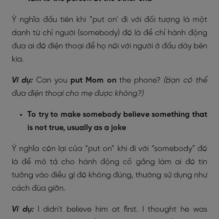
Ý nghĩa đầu tiên khi “put on’ đi với đối tượng là một
danh từ chỉ người (somebody) đó là để chỉ hành động
đưa ai đó điện thoại để họ nói với người ở đầu dây bên
kia.
Ví dụ:
Can you
put Mom on
the phone?
(Bạn có thể
đưa điện thoại cho mẹ được không?)
To try to make somebody believe something that
is not true, usually as a joke
Ý nghĩa còn lại của “put on” khi đi với “somebody” đó
là để mô tả cho hành động cố gắng làm ai đó tin
tưởng vào điều gì đó không đúng, thường sử dụng như
cách đùa giỡn.
Ví dụ:
I didn't believe him at first. I thought he was