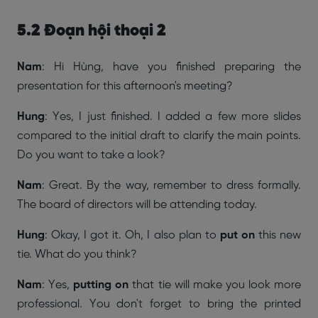
5.2 Đoạn hội thoại 2
Nam
: Hi Hùng, have you finished preparing the
presentation for this afternoon's meeting?
Hung
: Yes, I just finished. I added a few more slides
compared to the initial draft to clarify the main points.
Do you want to take a look?
Nam
: Great. By the way, remember to dress formally.
The board of directors will be attending today.
Hung
: Okay, I got it. Oh, I also plan to
put on
this new
tie. What do you think?
Nam
: Yes,
putting on
that tie will make you look more
professional. You don't forget to bring the printed