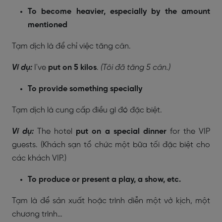
To become heavier, especially by the amount
mentioned
Tạm dịch là để chỉ việc tăng cân.
Ví dụ:
I've
put on 5 kilos
.
(Tôi đã tăng 5 cân.)
To provide something specially
Tạm dịch là cung cấp điều gì đó đặc biệt.
Ví dụ:
The hotel
put on a special dinner
for the VIP
guests. (Khách sạn tổ chức một bữa tối đặc biệt cho
các khách VIP.)
To produce or present a play, a show, etc.
Tạm là để sản xuất hoặc trình diễn một vở kịch, một
chương trình…