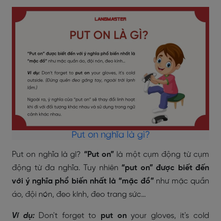
Put on nghĩa là gì?
Put on nghĩa là gì?
“Put on”
là một cụm động từ cụm
động từ đa nghĩa. Tuy nhiên
“put on” được biết đến
với ý nghĩa phổ biến nhất là “mặc đồ”
như mặc quần
áo, đội nón, đeo kính, đeo trang sức…
Ví dụ:
Don't forget to
put on
your gloves, it's cold