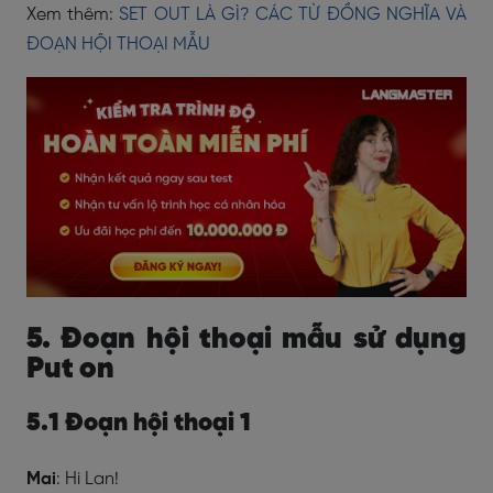
Xem thêm:
SET OUT LÀ GÌ? CÁC TỪ ĐỒNG NGHĨA VÀ
ĐOẠN HỘI THOẠI MẪU
5. Đoạn hội thoại mẫu sử dụng
Put on
5.1 Đoạn hội thoại 1
Mai
: Hi Lan!