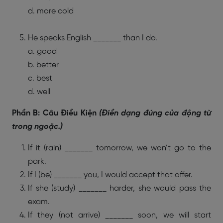
d. more cold
He speaks English _______ than I do.
a. good
b. better
c. best
d. well
Phần B: Câu Điều Kiện
(Điền dạng đúng của động từ
trong ngoặc.)
If it (rain) _______ tomorrow, we won’t go to the
park.
If I (be) _______ you, I would accept that offer.
If she (study) _______ harder, she would pass the
exam.
If they (not arrive) _______ soon, we will start