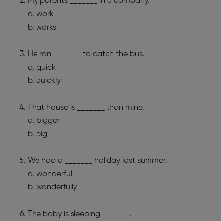
My parents _______ in a company.
a. work
b. works
He ran _______ to catch the bus.
a. quick
b. quickly
That house is _______ than mine.
a. bigger
b. big
We had a _______ holiday last summer.
a. wonderful
b. wonderfully
The baby is sleeping _______.