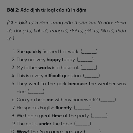
Bài 2: Xác định từ loại của từ in đậm
(Cho biết từ in đậm trong câu thuộc loại từ nào: danh
từ, động từ, tính từ, trạng từ, đại từ, giới từ, liên từ, thán
từ.)
She
quickly
finished her work. (______)
They are very
happy
today. (______)
My father
works
in a hospital. (______)
This is a very
difficult
question. (______)
They went to the park
because
the weather was
nice. (______)
Can you help
me
with my homework? (______)
He speaks English
fluently
. (______)
We had a great
time
at the party. (______)
The cat is
under
the table. (______)
Wow!
That’s an amazing story. (______)