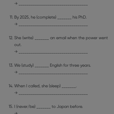
→ __________________________________
By 2025, he (complete) _______ his PhD.
→ __________________________________
She (write) _______ an email when the power went
out.
→ __________________________________
We (study) _______ English for three years.
→ __________________________________
When I called, she (sleep) _______.
→ __________________________________
I (never/be) _______ to Japan before.
→ __________________________________