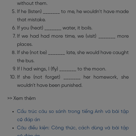
without them.
If he (listen) _______ to me, he wouldn’t have made
that mistake.
If you (heat) _______ water, it boils.
If we had had more time, we (visit) _______ more
places.
If she (not be) _______ late, she would have caught
the bus.
If I had wings, I (fly) _______ to the moon.
If she (not forget) _______ her homework, she
wouldn't have been punished.
>> Xem thêm
Cấu trúc câu so sánh trong tiếng Anh và bài tập
có đáp án
Câu điều kiện: Công thức, cách dùng và bài tập