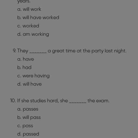
years.
a. will work
b. will have worked
c. worked
d. am working
They _______ a great time at the party last night.
a. have
b. had
c. were having
d. will have
If she studies hard, she _______ the exam.
a. passes
b. will pass
c. pass
d. passed