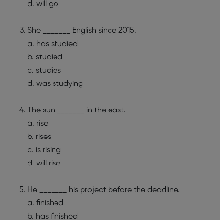
d. will go
She _______ English since 2015.
a. has studied
b. studied
c. studies
d. was studying
The sun _______ in the east.
a. rise
b. rises
c. is rising
d. will rise
He _______ his project before the deadline.
a. finished
b. has finished