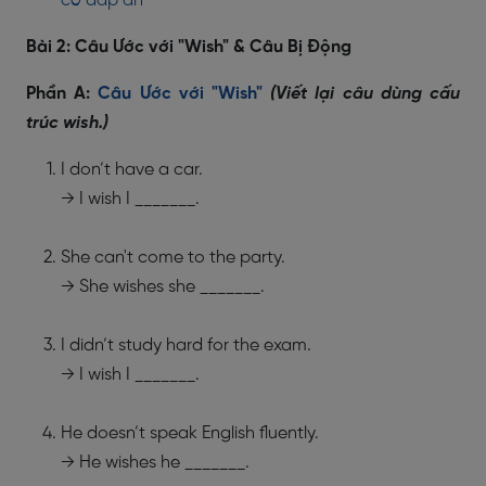
có đáp án
Bài 2: Câu Ước với "Wish" & Câu Bị Động
Phần A:
Câu Ước với "Wish"
(Viết lại câu dùng cấu
trúc wish.)
I don’t have a car.
→ I wish I _______.
She can't come to the party.
→ She wishes she _______.
I didn’t study hard for the exam.
→ I wish I _______.
He doesn’t speak English fluently.
→ He wishes he _______.