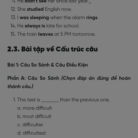
He
didn’t see
her since last year._
She
studied
English now.
I
was sleeping
when the alarm
rings
.
He
always is
late for school.
The train
leaves
at 5 PM tomorrow.
2.3. Bài tập về Cấu trúc câu
Bài 1: Câu So Sánh & Câu Điều Kiện
Phần A: Câu So Sánh
(Chọn đáp án đúng để hoàn
thành câu.)
This test is _______ than the previous one.
a. more difficult
b. most difficult
c. difficulter
d. difficultest