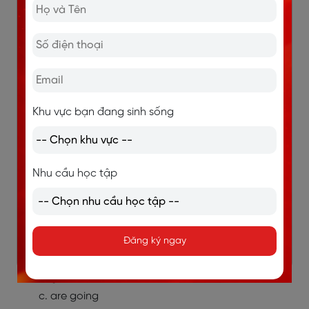
He (not finish) _______ his homework yet.
At 8 AM yesterday, I (sleep) _______.
She (work) _______ here for five years.
The train (leave) _______ at 6 PM every day.
Bài 2: Chọn thì phù hợp để hoàn thành câu
Khu vực bạn đang sinh sống
Look! The birds _______ in the sky.
a. fly
b. are flying
Nhu cầu học tập
c. was flying
d. have flown
They _______ to the beach last summer.
Đăng ký ngay
a. went
b. go
c. are going