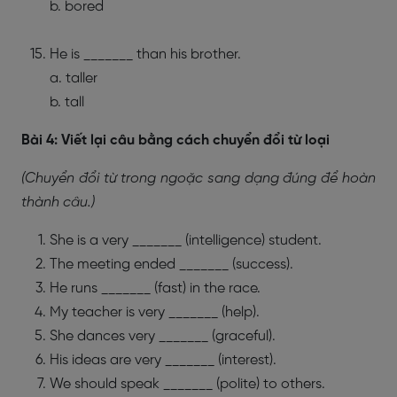
b. bored
He is _______ than his brother.
a. taller
b. tall
Bài 4: Viết lại câu bằng cách chuyển đổi từ loại
(Chuyển đổi từ trong ngoặc sang dạng đúng để hoàn
thành câu.)
She is a very _______ (intelligence) student.
The meeting ended _______ (success).
He runs _______ (fast) in the race.
My teacher is very _______ (help).
She dances very _______ (graceful).
His ideas are very _______ (interest).
We should speak _______ (polite) to others.