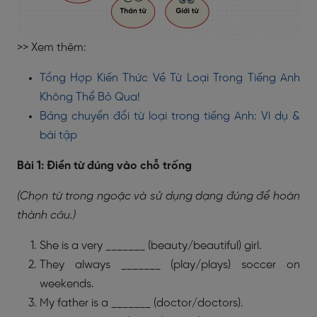
>> Xem thêm:
Tổng Hợp Kiến Thức Về Từ Loại Trong Tiếng Anh
Không Thể Bỏ Qua!
Bảng chuyển đổi từ loại trong tiếng Anh: Ví dụ &
bài tập
Bài 1: Điền từ đúng vào chỗ trống
(Chọn từ trong ngoặc và sử dụng dạng đúng để hoàn
thành câu.)
She is a very _______ (beauty/beautiful) girl.
They always _______ (play/plays) soccer on
weekends.
My father is a _______ (doctor/doctors).