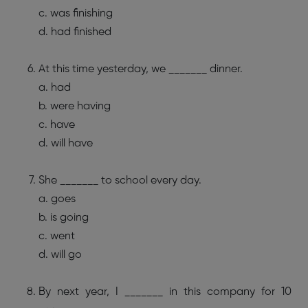
c. was finishing
d. had finished
At this time yesterday, we _______ dinner.
a. had
b. were having
c. have
d. will have
She _______ to school every day.
a. goes
b. is going
c. went
d. will go
By next year, I _______ in this company for 10