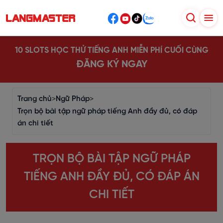
10 SLOTS HỌC THỬ TIẾNG ANH MIỄN PHÍ CUỐI CÙNG
ĐĂNG KÝ NGAY
Trang chủ
>
Ngữ Pháp
>
Trọn bộ bài tập ngữ pháp tiếng Anh đầy đủ, có đáp
án chi tiết
TRỌN BỘ BÀI TẬP NGỮ PHÁP
TIẾNG ANH ĐẦY ĐỦ, CÓ ĐÁP ÁN
CHI TIẾT