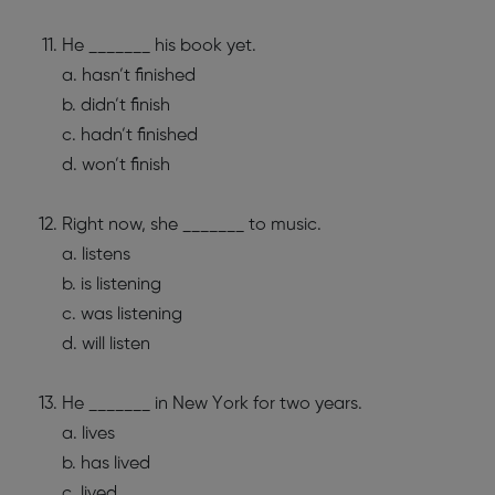
He _______ his book yet.
a. hasn’t finished
b. didn’t finish
c. hadn’t finished
d. won’t finish
Right now, she _______ to music.
a. listens
b. is listening
c. was listening
d. will listen
He _______ in New York for two years.
a. lives
b. has lived
c. lived