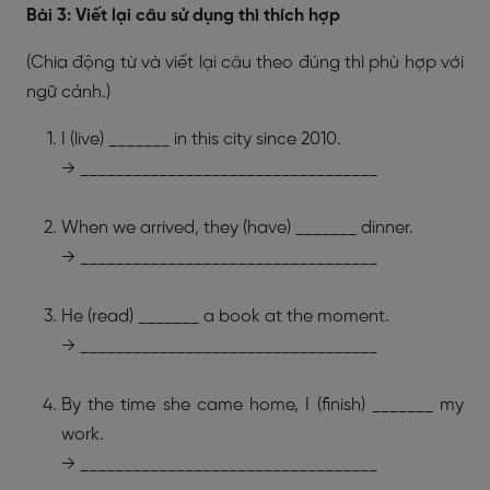
Bài 3: Viết lại câu sử dụng thì thích hợp
(Chia động từ và viết lại câu theo đúng thì phù hợp với
ngữ cảnh.)
I (live) _______ in this city since 2010.
→ __________________________________
When we arrived, they (have) _______ dinner.
→ __________________________________
He (read) _______ a book at the moment.
→ __________________________________
By the time she came home, I (finish) _______ my
work.
→ __________________________________