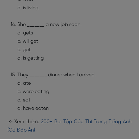
d. is living
She _______ a new job soon.
a. gets
b. will get
c. got
d. is getting
They _______ dinner when I arrived.
a. ate
b. were eating
c. eat
d. have eaten
>> Xem thêm:
200+ Bài Tập Các Thì Trong Tiếng Anh
(Có Đáp Án)