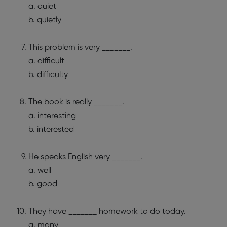
a. quiet
b. quietly
This problem is very _______.
a. difficult
b. difficulty
The book is really _______.
a. interesting
b. interested
He speaks English very _______.
a. well
b. good
They have _______ homework to do today.
a. many