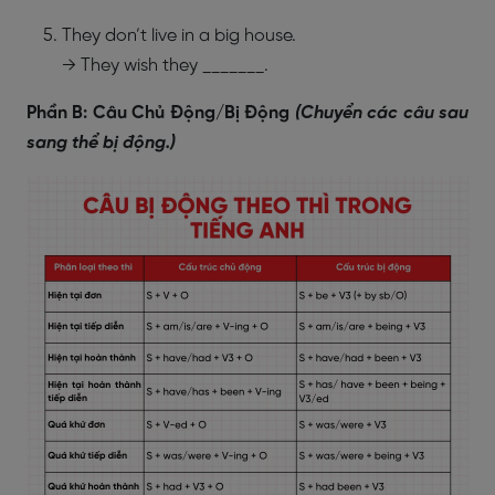
They don’t live in a big house.
→ They wish they _______.
Phần B: Câu Chủ Động/Bị Động
(Chuyển các câu sau
sang thể bị động.)