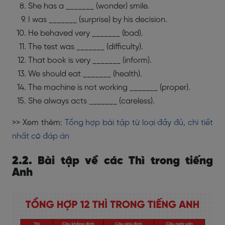
She has a _______ (wonder) smile.
I was _______ (surprise) by his decision.
He behaved very _______ (bad).
The test was _______ (difficulty).
That book is very _______ (inform).
We should eat _______ (health).
The machine is not working _______ (proper).
She always acts _______ (careless).
>> Xem thêm:
Tổng hợp bài tập từ loại đầy đủ, chi tiết
nhất có đáp án
2.2. Bài tập về các Thì trong tiếng
Anh