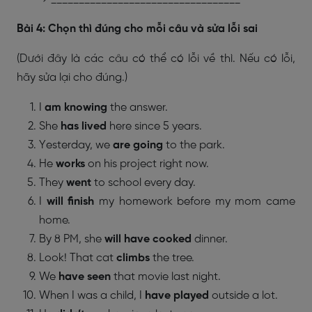
Bài 4: Chọn thì đúng cho mỗi câu và sửa lỗi sai
(Dưới đây là các câu có thể có lỗi về thì. Nếu có lỗi,
hãy sửa lại cho đúng.)
I
am knowing
the answer.
She
has lived
here since 5 years.
Yesterday, we
are going
to the park.
He
works
on his project right now.
They
went
to school every day.
I
will finish
my homework before my mom came
home.
By 8 PM, she
will have cooked
dinner.
Look! That cat
climbs
the tree.
We
have seen
that movie last night.
When I was a child, I
have played
outside a lot.