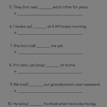
They (not see) _______ each other for years.
→ __________________________________
I (wake up) _______ at 6 AM every morning.
→ __________________________________
She (not call) _______ me yet.
→ __________________________________
If it rains, we (stay) _______ at home.
→ __________________________________
We (visit) _______ our grandparents next weekend.
→ __________________________________
He (play) _______ football when he broke his leg.