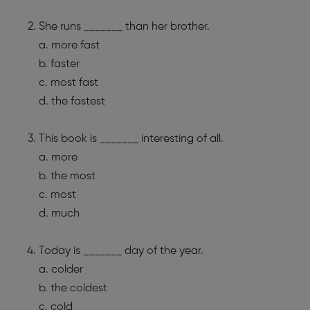
She runs _______ than her brother.
a. more fast
b. faster
c. most fast
d. the fastest
This book is _______ interesting of all.
a. more
b. the most
c. most
d. much
Today is _______ day of the year.
a. colder
b. the coldest
c. cold