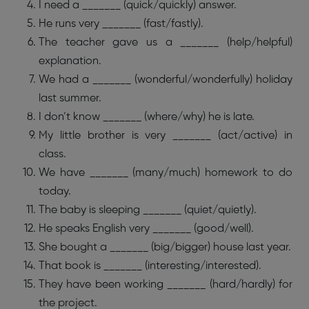
I need a _______ (quick/quickly) answer.
He runs very _______ (fast/fastly).
The teacher gave us a _______ (help/helpful)
explanation.
We had a _______ (wonderful/wonderfully) holiday
last summer.
I don’t know _______ (where/why) he is late.
My little brother is very _______ (act/active) in
class.
We have _______ (many/much) homework to do
today.
The baby is sleeping _______ (quiet/quietly).
He speaks English very _______ (good/well).
She bought a _______ (big/bigger) house last year.
That book is _______ (interesting/interested).
They have been working _______ (hard/hardly) for
the project.