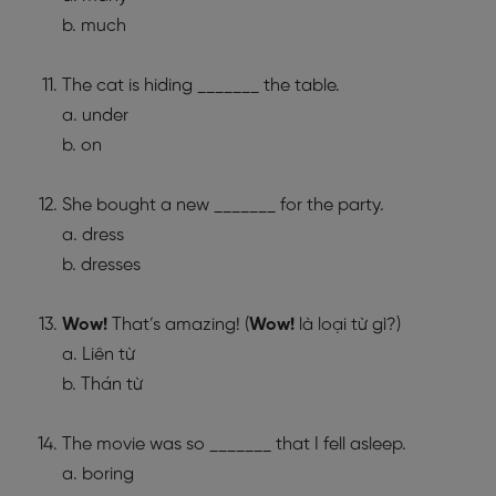
b. much
The cat is hiding _______ the table.
a. under
b. on
She bought a new _______ for the party.
a. dress
b. dresses
Wow!
That’s amazing! (
Wow!
là loại từ gì?)
a. Liên từ
b. Thán từ
The movie was so _______ that I fell asleep.
a. boring