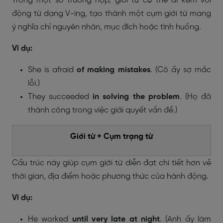
Trong một số trường hợp, giới từ có thể đi kèm với
động từ dạng V-ing, tạo thành một cụm giới từ mang
ý nghĩa chỉ nguyên nhân, mục đích hoặc tình huống.
Ví dụ:
She is afraid
of making mistakes
. (Cô ấy sợ mắc
lỗi.)
They succeeded
in solving the problem
. (Họ đã
thành công trong việc giải quyết vấn đề.)
Giới từ + Cụm trạng từ
Cấu trúc này giúp cụm giới từ diễn đạt chi tiết hơn về
thời gian, địa điểm hoặc phương thức của hành động.
Ví dụ:
He worked
until very late at night
. (Anh ấy làm