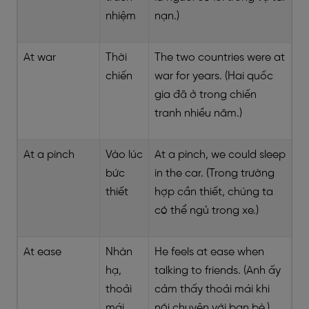
nhiệm
nạn.)
At war
Thời
The two countries were at
chiến
war for years. (Hai quốc
gia đã ở trong chiến
tranh nhiều năm.)
At a pinch
Vào lúc
At a pinch, we could sleep
bức
in the car. (Trong trường
thiết
hợp cần thiết, chúng ta
có thể ngủ trong xe.)
At ease
Nhàn
He feels at ease when
hạ,
talking to friends. (Anh ấy
thoải
cảm thấy thoải mái khi
mái
nói chuyện với bạn bè.)