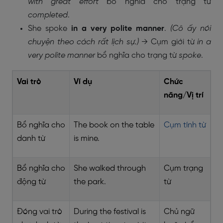
with great effort
bổ nghĩa cho trạng từ
completed
.
She spoke
in a very polite manner
.
(Cô ấy nói
chuyện theo cách rất lịch sự.)
→ Cụm giới từ
in a
very polite manner
bổ nghĩa cho trạng từ
spoke
.
Vai trò
Ví dụ
Chức
năng/Vị trí
Bổ nghĩa cho
The book on the table
Cụm tính từ
danh từ
is mine.
Bổ nghĩa cho
She walked through
Cụm trạng
động từ
the park.
từ
Đóng vai trò
During the festival is
Chủ ngữ