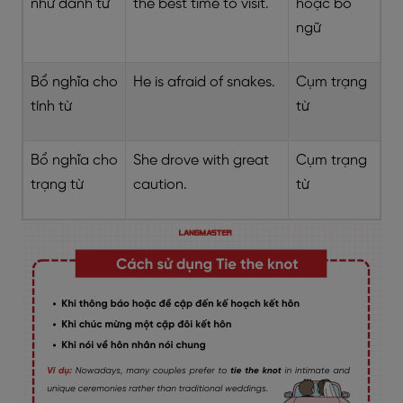
như danh từ
the best time to visit.
hoặc bổ
ngữ
Bổ nghĩa cho
He is afraid of snakes.
Cụm trạng
tính từ
từ
Bổ nghĩa cho
She drove with great
Cụm trạng
trạng từ
caution.
từ