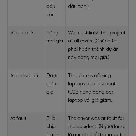
đầu
đầu tiên.)
tiên
At all costs
Bằng
We must finish this project
mọi giá
at all costs. (Chúng ta
phải hoàn thành dự án
này bằng mọi giá.)
At a discount
Được
The store is offering
giảm
laptops at a discount.
giá
(Cửa hàng đang bán
laptop với giá giảm.)
At fault
Bị lỗi,
The driver was at fault for
chịu
the accident. (Người lái xe
trách
là người có lỗi trong vụ tai