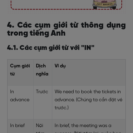
4. Các cụm giới từ thông dụng
trong tiếng Anh
4.1. Các cụm giới từ với "IN"
Cụm giới
Dịch
Ví dụ
từ
nghĩa
In
Trước
We need to book the tickets in
advance
advance. (Chúng ta cần đặt vé
trước.)
In brief
Nói
In brief, the meeting was a