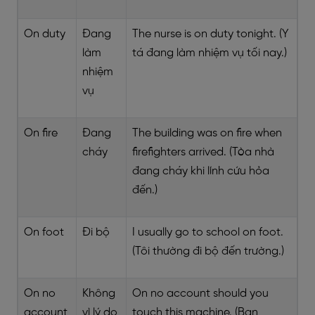
On duty
Đang
The nurse is on duty tonight. (Y
làm
tá đang làm nhiệm vụ tối nay.)
nhiệm
vụ
On fire
Đang
The building was on fire when
cháy
firefighters arrived. (Tòa nhà
đang cháy khi lính cứu hỏa
đến.)
On foot
Đi bộ
I usually go to school on foot.
(Tôi thường đi bộ đến trường.)
On no
Không
On no account should you
account
vì lý do
touch this machine. (Bạn