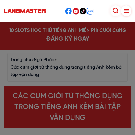
10 SLOTS HỌC THỬ TIẾNG ANH MIỄN PHÍ CUỐI CÙNG
ĐĂNG KÝ NGAY
Trang chủ
>
Ngữ Pháp
>
Các cụm giới từ thông dụng trong tiếng Anh kèm bài
tập vận dụng
CÁC CỤM GIỚI TỪ THÔNG DỤNG
TRONG TIẾNG ANH KÈM BÀI TẬP
VẬN DỤNG