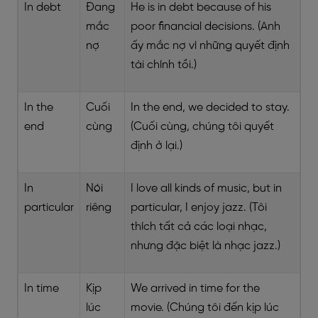
In debt
Đang
He is in debt because of his
mắc
poor financial decisions. (Anh
nợ
ấy mắc nợ vì những quyết định
tài chính tồi.)
In the
Cuối
In the end, we decided to stay.
end
cùng
(Cuối cùng, chúng tôi quyết
định ở lại.)
In
Nói
I love all kinds of music, but in
particular
riêng
particular, I enjoy jazz. (Tôi
thích tất cả các loại nhạc,
nhưng đặc biệt là nhạc jazz.)
In time
Kịp
We arrived in time for the
lúc
movie. (Chúng tôi đến kịp lúc