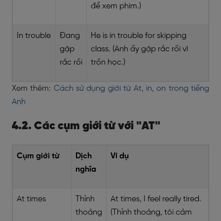
để xem phim.)
In trouble
Đang
He is in trouble for skipping
gặp
class. (Anh ấy gặp rắc rối vì
rắc rối
trốn học.)
Xem thêm:
Cách sử dụng giới từ At, in, on trong tiếng
Anh
4.2. Các cụm giới từ với "AT"
Cụm giới từ
Dịch
Ví dụ
nghĩa
At times
Thỉnh
At times, I feel really tired.
thoảng
(Thỉnh thoảng, tôi cảm