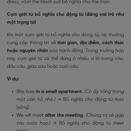
dress
, và
in the black suit
bổ nghĩa cho
the man
.
Cụm giới từ bổ nghĩa cho động từ (đóng vai trò như
một trạng từ)
Khi một cụm giới từ bổ nghĩa cho động từ, nó thường
cung cấp thông tin về
thời gian, địa điểm, cách thức
hoặc nguyên nhân
của hành động. Trong trường hợp
này, cụm giới từ có thể đứng ở nhiều vị trí trong câu:
đầu câu, giữa câu hoặc cuối câu.
Ví dụ:
She lives
in a small apartment
.
(Cô ấy sống trong
một căn hộ nhỏ.)
→ Bổ nghĩa cho động từ
lives
(sống).
We will meet
after the meeting
.
(Chúng ta sẽ gặp
sau cuộc họp.)
→ Bổ nghĩa cho động từ
meet