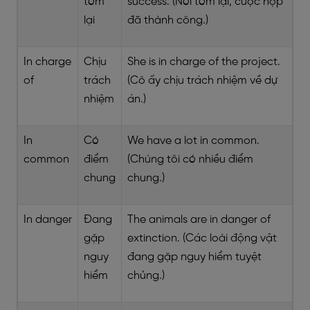
tóm
success. (Nói tóm lại, cuộc họp
lại
đã thành công.)
In charge
Chịu
She is in charge of the project.
of
trách
(Cô ấy chịu trách nhiệm về dự
nhiệm
án.)
In
Có
We have a lot in common.
common
điểm
(Chúng tôi có nhiều điểm
chung
chung.)
In danger
Đang
The animals are in danger of
gặp
extinction. (Các loài động vật
nguy
đang gặp nguy hiểm tuyệt
hiểm
chủng.)