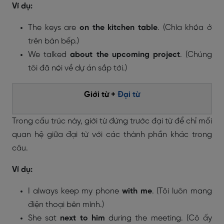
Ví dụ:
The keys are
on the kitchen table
. (Chìa khóa ở
trên bàn bếp.)
We talked
about the upcoming project
. (Chúng
tôi đã nói về dự án sắp tới.)
Giới từ +
Đại từ
Trong cấu trúc này, giới từ đứng trước đại từ để chỉ mối
quan hệ giữa đại từ với các thành phần khác trong
câu.
Ví dụ:
I always keep my phone
with me
. (Tôi luôn mang
điện thoại bên mình.)
She sat
next to him
during the meeting. (Cô ấy