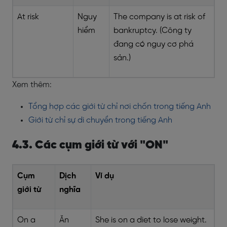
At risk
Nguy
The company is at risk of
hiểm
bankruptcy. (Công ty
đang có nguy cơ phá
sản.)
Xem thêm:
Tổng hợp các giới từ chỉ nơi chốn trong tiếng Anh
Giới từ chỉ sự di chuyển trong tiếng Anh
4.3. Các cụm giới từ với "ON"
Cụm
Dịch
Ví dụ
giới từ
nghĩa
On a
Ăn
She is on a diet to lose weight.