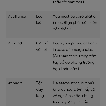
thấy rất mệt mỏi.)
At all times
Luôn
You must be careful at all
luôn
times. (Bạn phải luôn luôn
cẩn thận.)
At hand
Có thể
Keep your phone at hand
với tới
in case of emergencies.
(Giữ điện thoại trong tầm
tay để đề phòng trường
hợp khẩn cấp.)
At heart
Tận
He seems strict, but he’s
đáy
kind at heart. (Anh ấy có
lòng
vẻ nghiêm khắc, nhưng
tận đáy lòng anh ấy rất