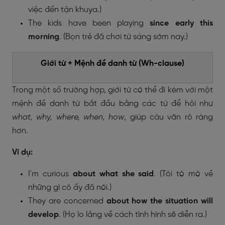
việc đến tận khuya.)
The kids have been playing
since early this
morning
. (Bọn trẻ đã chơi từ sáng sớm nay.)
Giới từ + Mệnh đề danh từ (Wh-clause)
Trong một số trường hợp, giới từ có thể đi kèm với một
mệnh đề danh từ bắt đầu bằng các từ để hỏi như
what, why, where, when, how
, giúp câu văn rõ ràng
hơn.
Ví dụ:
I'm curious
about what she said
. (Tôi tò mò về
những gì cô ấy đã nói.)
They are concerned
about how the situation will
develop
. (Họ lo lắng về cách tình hình sẽ diễn ra.)