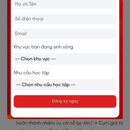
I’m
interested in learning new languages
.
(Tôi
hứng thú với việc học ngôn ngữ mới.)
→ Cụm giới
từ
in learning new languages
bổ nghĩa cho tính từ
interested
.
Trong các trường hợp này, cụm giới từ giúp mô tả
Khu vực bạn đang sinh sống
thêm về cảm xúc, trạng thái hoặc đặc điểm của chủ
ngữ.
Cụm giới từ bổ nghĩa cho trạng từ
Nhu cầu học tập
Cụm giới từ có thể bổ nghĩa cho trạng từ để làm rõ
cách thức hoặc mức độ của hành động.
Đăng ký ngay
Ví dụ:
He completed the task
with great effort
.
(Anh ấy
hoàn thành nhiệm vụ với nỗ lực lớn.)
→ Cụm giới từ