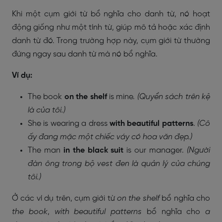
Khi một cụm giới từ bổ nghĩa cho danh từ, nó hoạt
động giống như một tính từ, giúp mô tả hoặc xác định
danh từ đó. Trong trường hợp này, cụm giới từ thường
đứng ngay sau danh từ mà nó bổ nghĩa.
Ví dụ:
The book
on the shelf
is mine.
(Quyển sách trên kệ
là của tôi.)
She is wearing a dress
with beautiful patterns
.
(Cô
ấy đang mặc một chiếc váy có hoa văn đẹp.)
The man
in the black suit
is our manager.
(Người
đàn ông trong bộ vest đen là quản lý của chúng
tôi.)
Ở các ví dụ trên, cụm giới từ
on the shelf
bổ nghĩa cho
the book
,
with beautiful patterns
bổ nghĩa cho
a