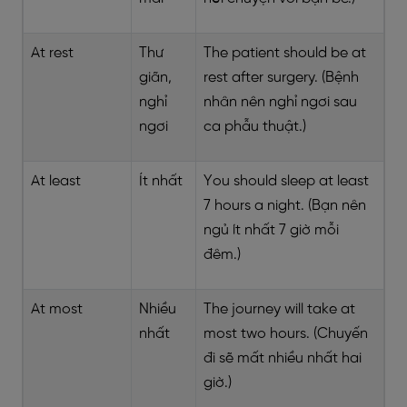
At rest
Thư
The patient should be at
giãn,
rest after surgery. (Bệnh
nghỉ
nhân nên nghỉ ngơi sau
ngơi
ca phẫu thuật.)
At least
Ít nhất
You should sleep at least
7 hours a night. (Bạn nên
ngủ ít nhất 7 giờ mỗi
đêm.)
At most
Nhiều
The journey will take at
nhất
most two hours. (Chuyến
đi sẽ mất nhiều nhất hai
giờ.)