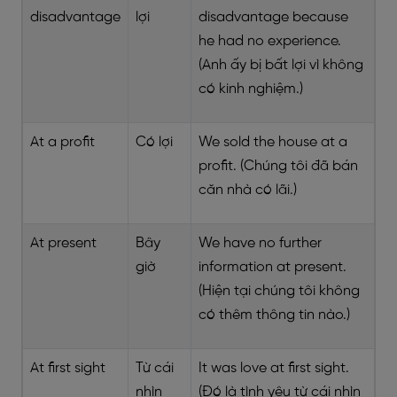
disadvantage
lợi
disadvantage because
he had no experience.
(Anh ấy bị bất lợi vì không
có kinh nghiệm.)
At a profit
Có lợi
We sold the house at a
profit. (Chúng tôi đã bán
căn nhà có lãi.)
At present
Bây
We have no further
giờ
information at present.
(Hiện tại chúng tôi không
có thêm thông tin nào.)
At first sight
Từ cái
It was love at first sight.
nhìn
(Đó là tình yêu từ cái nhìn