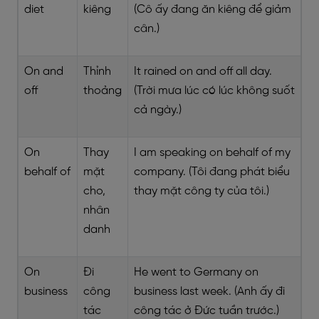
diet
kiêng
(Cô ấy đang ăn kiêng để giảm
cân.)
On and
Thỉnh
It rained on and off all day.
off
thoảng
(Trời mưa lúc có lúc không suốt
cả ngày.)
On
Thay
I am speaking on behalf of my
behalf of
mặt
company. (Tôi đang phát biểu
cho,
thay mặt công ty của tôi.)
nhân
danh
On
Đi
He went to Germany on
business
công
business last week. (Anh ấy đi
tác
công tác ở Đức tuần trước.)