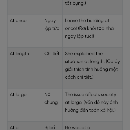
tốt bụng.)
At once
Ngay
Leave the building at
lập tức
once! (Rời khỏi tòa nhà
ngay lập tức!)
At length
Chi tiết
She explained the
situation at length. (Cô ấy
giải thích tình huống một
cách chi tiết.)
At large
Nói
The issue affects society
chung
at large. (Vấn đề này ảnh
hưởng đến toàn xã hội.)
At a
Bị bất
He was at a