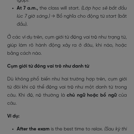
(gặp).
At 7 a.m.,
the class will start.
(Lớp học sẽ bắt đầu
lúc 7 giờ sáng.)
→ Bổ nghĩa cho động từ
start
(bắt
đầu).
Ở các ví dụ trên, cụm giới từ đóng vai trò như trạng từ,
giúp làm rõ hành động xảy ra ở đâu, khi nào, hoặc
bằng cách nào.
Cụm giới từ đóng vai trò như danh từ
Dù không phổ biến như hai trường hợp trên, cụm giới
từ đôi khi có thể đóng vai trò như một danh từ trong
câu. Khi đó, nó thường là
chủ ngữ hoặc bổ ngữ
của
câu.
Ví dụ:
After the exam
is the best time to relax.
(Sau kỳ thi