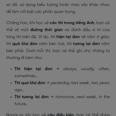
sơ đồ, sử dụng biểu tượng hoặc màu sắc khác nhau
để làm nổi bật các phần quan trọng.
Chẳng hạn, khi học về
các thì trong tiếng Anh
, bạn có
thể vẽ một
đường thời gian
và đánh dấu vị trí của
từng thì trên đó. Ví dụ, thì
hiện tại đơn
sẽ nằm ở giữa,
thì
quá khứ đơn
nằm bên trái, thì
tương lai đơn
nằm
bên phải. Dưới mỗi thì, bạn có thể ghi chú những từ
thường đi kèm như:
Thì hiện tại đơn
→
always, usually, often,
sometimes…
Thì quá khứ đơn
→
yesterday, last week, two years
ago…
Thì tương lai đơn
→
tomorrow, next week, in the
future…
Ngoài ra, khi học về
câu điều kiện
, bạn có thể dùng