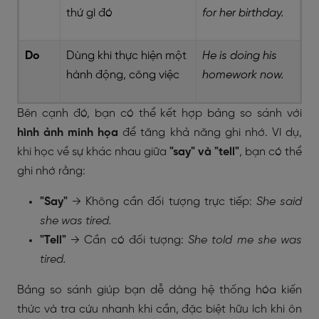
thứ gì đó
for her birthday.
Do
Dùng khi thực hiện một
He is doing his
hành động, công việc
homework now.
Bên cạnh đó, bạn có thể kết hợp bảng so sánh với
hình ảnh minh họa
để tăng khả năng ghi nhớ. Ví dụ,
khi học về sự khác nhau giữa
"say" và "tell"
, bạn có thể
ghi nhớ rằng:
"Say"
→ Không cần đối tượng trực tiếp:
She said
she was tired.
"Tell"
→ Cần có đối tượng:
She told me she was
tired.
Bảng so sánh giúp bạn dễ dàng hệ thống hóa kiến
thức và tra cứu nhanh khi cần, đặc biệt hữu ích khi ôn