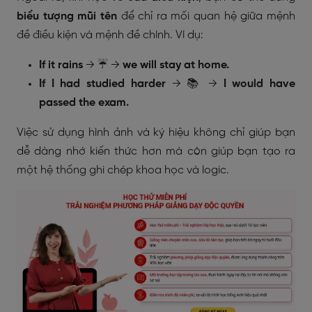
biểu tượng mũi tên
để chỉ ra mối quan hệ giữa mệnh
đề điều kiện và mệnh đề chính. Ví dụ:
If it rains
→ ☔ →
we will stay at home.
If I had studied harder
→ 📚 →
I would have
passed the exam.
Việc sử dụng hình ảnh và ký hiệu không chỉ giúp bạn
dễ dàng nhớ kiến thức hơn mà còn giúp bạn tạo ra
một hệ thống ghi chép khoa học và logic.