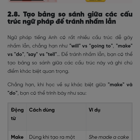
2.8. Tạo bảng so sánh giữa các cấu
trúc ngữ pháp để tránh nhầm lẫn
Ngữ pháp tiếng Anh có rất nhiều cấu trúc dễ gây
nhầm lẫn, chẳng hạn như
"will" vs "going to"
,
"make"
vs "do"
,
"say" vs "tell"
… Để tránh nhầm lẫn, bạn có thể
tạo bảng so sánh giữa các cấu trúc này và ghi chú
điểm khác biệt quan trọng.
Chẳng hạn, khi học về sự khác biệt giữa
"make" và
"do"
, bạn có thể trình bày như sau:
Động
Cách dùng
Ví dụ
từ
Make
Dùng khi tạo ra một
She made a cake