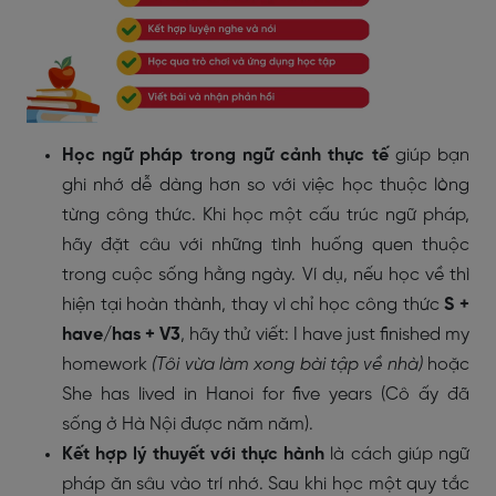
Học ngữ pháp trong ngữ cảnh thực tế
giúp bạn
ghi nhớ dễ dàng hơn so với việc học thuộc lòng
từng công thức. Khi học một cấu trúc ngữ pháp,
hãy đặt câu với những tình huống quen thuộc
trong cuộc sống hằng ngày. Ví dụ, nếu học về thì
hiện tại hoàn thành, thay vì chỉ học công thức
S +
have/has + V3
, hãy thử viết:
I have just finished my
homework
(Tôi vừa làm xong bài tập về nhà)
hoặc
She has lived in Hanoi for five years
(Cô ấy đã
sống ở Hà Nội được năm năm).
Kết hợp lý thuyết với thực hành
là cách giúp ngữ
pháp ăn sâu vào trí nhớ. Sau khi học một quy tắc