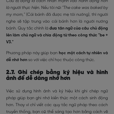
Câu bị động là cách nhấn mạnh vào hành động hơn
là người thực hiện.
Nếu tôi nói
"The cake was baked by
my mom,"
(Cái bánh đã được mẹ tôi nướng), thì người
nghe sẽ tập trung vào cái bánh hơn là người nướng
bánh. Quy tắc chính là
đưa tân ngữ của câu chủ động
lên làm chủ ngữ và chia động từ theo công thức "be +
V3."
Phương pháp này giúp bạn
học một cách tự nhiên và
dễ nhớ hơn
so với việc chỉ học thuộc công thức.
2.7. Ghi chép bằng ký hiệu và hình
ảnh để dễ dàng nhớ hơn
Việc sử dụng hình ảnh và ký hiệu khi ghi chép ngữ
pháp giúp bạn ghi nhớ kiến thức một cách sinh động
hơn. Thay vì chỉ viết các quy tắc ngữ pháp theo cách
truyền thống, bạn có thể sáng tạo hơn bằng cách vẽ