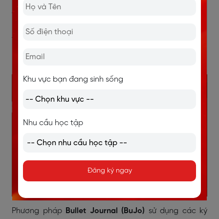
chức thông tin một cách logic, dễ tra cứu và ôn tập.
Dưới đây là một số cách ghi chép hiệu quả mà bạn có
thể áp dụng ngay:
Bullet Journal – Ghi chép theo hệ thống ký hiệu
Khu vực bạn đang sinh sống
Nhu cầu học tập
Đăng ký ngay
Phương pháp
Bullet Journal (BuJo)
sử dụng các ký