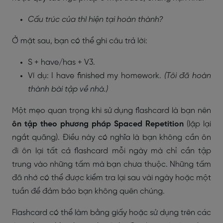
Cấu trúc của thì hiện tại hoàn thành?
Ở mặt sau, bạn có thể ghi câu trả lời:
S + have/has + V3.
Ví dụ: I have finished my homework.
(Tôi đã hoàn
thành bài tập về nhà.)
Một mẹo quan trọng khi sử dụng flashcard là bạn nên
ôn tập theo phương pháp Spaced Repetition
(lặp lại
ngắt quãng). Điều này có nghĩa là bạn không cần ôn
đi ôn lại tất cả flashcard mỗi ngày mà chỉ cần tập
trung vào những tấm mà bạn chưa thuộc. Những tấm
đã nhớ có thể được kiểm tra lại sau vài ngày hoặc một
tuần để đảm bảo bạn không quên chúng.
Flashcard có thể làm bằng giấy hoặc sử dụng trên các