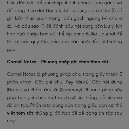
hiệu đặc biệt để ghi chép nhanh chóng, gọn gàng và
dễ dàng theo dõi. Bạn có thể sử dụng dấu chấm (•) để
ghi kiến thức quan trọng, dấu gạch ngang (–) cho ví
dụ, và dấu sao (*) để đánh dấu nội dung cần lưu ý. Khi
học ngữ pháp, bạn có thể áp dụng Bullet Journal để
liệt kê các quy tắc, cấu trúc câu hoặc lỗi sai thường
gặp.
Cornell Notes – Phương pháp ghi chép theo cột
Cornell Notes là phương pháp chia trang giấy thành 3
phần chính: Cột ghi chú (Key Ideas), Cột nội dung
(Notes), và Phần tóm tắt (Summary). Phương pháp này
giúp bạn ghi chép một cách có hệ thống, dễ hiểu và
dễ ôn tập. Phần dưới cùng của trang giấy, bạn có thể
viết tóm tắt
những gì đã học để dễ dàng ôn tập sau
này.