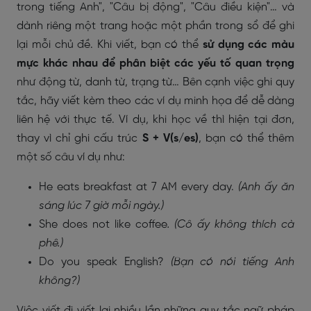
trong tiếng Anh", "Câu bị động", "Câu điều kiện"… và
dành riêng một trang hoặc một phần trong sổ để ghi
lại mỗi chủ đề. Khi viết, bạn có thể
sử dụng các màu
mực khác nhau để phân biệt các yếu tố quan trọng
như động từ, danh từ, trạng từ… Bên cạnh việc ghi quy
tắc, hãy viết kèm theo các ví dụ minh họa để dễ dàng
liên hệ với thực tế. Ví dụ, khi học về thì hiện tại đơn,
thay vì chỉ ghi cấu trúc
S + V(s/es)
, bạn có thể thêm
một số câu ví dụ như:
He eats breakfast at 7 AM every day.
(Anh ấy ăn
sáng lúc 7 giờ mỗi ngày.)
She does not like coffee
. (Cô ấy không thích cà
phê.)
Do you speak English?
(Bạn có nói tiếng Anh
không?)
Việc viết đi viết lại nhiều lần những quy tắc ngữ pháp