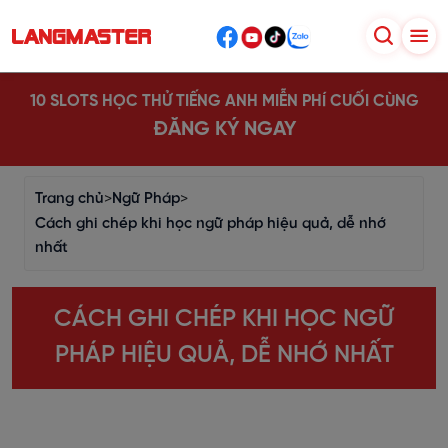
10 SLOTS HỌC THỬ TIẾNG ANH MIỄN PHÍ CUỐI CÙNG
ĐĂNG KÝ NGAY
Trang chủ
>
Ngữ Pháp
>
Cách ghi chép khi học ngữ pháp hiệu quả, dễ nhớ
nhất
CÁCH GHI CHÉP KHI HỌC NGỮ
PHÁP HIỆU QUẢ, DỄ NHỚ NHẤT