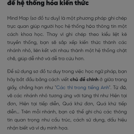
để hệ thống hóa kiến thức
Mind Map (sơ đồ tư duy) là một phương pháp ghi chép
trực quan giúp người học hệ thống hóa thông tin một
cách khoa học. Thay vì ghi chép theo kiểu liệt kê
truyền thống, bạn sẽ sắp xếp kiến thức thành các
nhánh nhỏ, liên kết với nhau thành một hệ thống chặt
chẽ, giúp dễ nhớ và dễ tra cứu hơn.
Để sử dụng sơ đồ tư duy trong việc học ngữ pháp, bạn
hãy bắt đầu bằng cách viết
chủ đề chính
ở giữa trang
giấy, chẳng hạn như "
Các thì trong tiếng Anh
". Từ đó,
vẽ các nhánh nhỏ tương ứng với từng thì như Hiện tại
đơn, Hiện tại tiếp diễn, Quá khứ đơn, Quá khứ tiếp
diễn… Trên mỗi nhánh, bạn có thể ghi chú các thông
tin quan trọng như cấu trúc, cách sử dụng, dấu hiệu
nhận biết và ví dụ minh họa.