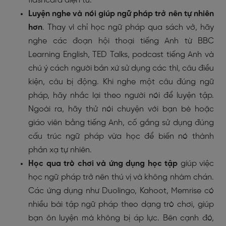
flashcard điện tử.
Luyện nghe và nói giúp ngữ pháp trở nên tự nhiên
hơn
. Thay vì chỉ học ngữ pháp qua sách vở, hãy
nghe các đoạn hội thoại tiếng Anh từ BBC
Learning English, TED Talks, podcast tiếng Anh và
chú ý cách người bản xứ sử dụng các thì, câu điều
kiện, câu bị động. Khi nghe một câu đúng ngữ
pháp, hãy nhắc lại theo người nói để luyện tập.
Ngoài ra, hãy thử nói chuyện với bạn bè hoặc
giáo viên bằng tiếng Anh, cố gắng sử dụng đúng
cấu trúc ngữ pháp vừa học để biến nó thành
phản xạ tự nhiên.
Học qua trò chơi và ứng dụng học tập
giúp việc
học ngữ pháp trở nên thú vị và không nhàm chán.
Các ứng dụng như Duolingo, Kahoot, Memrise có
nhiều bài tập ngữ pháp theo dạng trò chơi, giúp
bạn ôn luyện mà không bị áp lực. Bên cạnh đó,