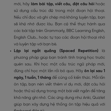
mới, hãy
làm bài tập, viết câu, đặt câu hỏi
hoặc
sử dụng cấu trúc đó trong một đoạn hội thoại.
Nếu chỉ đọc và ghi chép mà không luyện tập, bạn
sẽ khó nhớ được lâu. Bạn có thể thực hành qua
các bài tập trên Grammarly, BBC Learning English,
English Club… hoặc tự tạo các đoạn hội thoại nhỏ
và luyện tập với bạn bè.
Lặp lại ngắt quãng (Spaced Repetition)
là
phương pháp giúp bạn tránh tình trạng học trước
quên sau. Khi học một cấu trúc ngữ pháp mới,
đừng chỉ học một lần rồi bỏ qua. Hãy
ôn lại sau 1
ngày, 1 tuần, 1 tháng
để củng cố kiến thức. Mỗi lần
ôn tập, bạn nên viết thêm ví dụ mới, đặt câu hỏi
hoặc thử sử dụng trong một bài viết ngắn để tăng
khả năng ghi nhớ. Các ứng dụng như Anki, Quizlet
giúp bạn xây dựng hệ thống ôn tập hiệu quả với