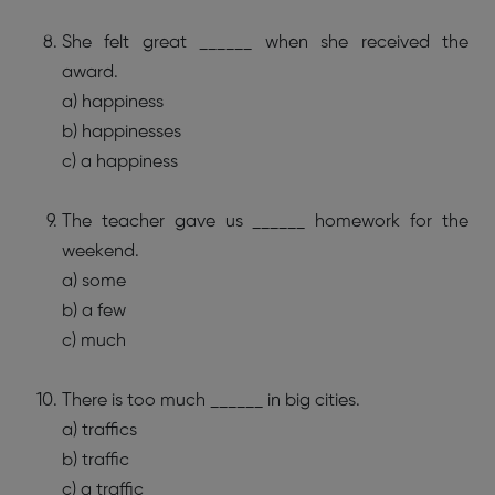
She felt great ______ when she received the
award.
a) happiness
b) happinesses
c) a happiness
The teacher gave us ______ homework for the
weekend.
a) some
b) a few
c) much
There is too much ______ in big cities.
a) traffics
b) traffic
c) a traffic