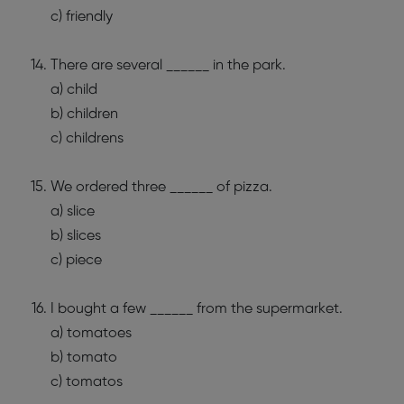
c) friendly
There are several ______ in the park.
a) child
b) children
c) childrens
We ordered three ______ of pizza.
a) slice
b) slices
c) piece
I bought a few ______ from the supermarket.
a) tomatoes
b) tomato
c) tomatos