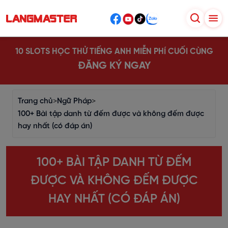
10 SLOTS HỌC THỬ TIẾNG ANH MIỄN PHÍ CUỐI CÙNG
ĐĂNG KÝ NGAY
Trang chủ
>
Ngữ Pháp
>
100+ Bài tập danh từ đếm được và không đếm được
hay nhất (có đáp án)
100+ BÀI TẬP DANH TỪ ĐẾM
ĐƯỢC VÀ KHÔNG ĐẾM ĐƯỢC
HAY NHẤT (CÓ ĐÁP ÁN)