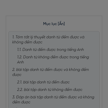
Mục lục
[Ẩn]
1. Tóm tắt lý thuyết danh từ đếm được và
không đếm được
1.1. Danh từ đếm được trong tiếng Anh
1.2. Danh từ không đếm được trong tiếng
Anh
2. Bài tập danh từ đếm được và không đếm
được
2.1. Bài tập danh từ đếm được
2.2. Bài tập danh từ không đếm được
3. Đáp án bài tập danh từ đếm được và không
đếm được