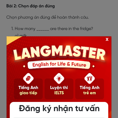
Bài 2: Chọn đáp án đúng
Chọn phương án đúng để hoàn thành câu.
How many ______ are there in the fridge?
a) milk
x
b) bottle of milk
c) bottles of milk
I bought two ______ from the bookstore.
a) books
b) book
c) a book
My house has three ______.
Đăng ký nhận tư vấn
a) rooms
b) room