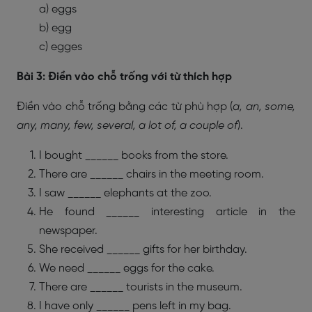
a) eggs
b) egg
c) egges
Bài 3: Điền vào chỗ trống với từ thích hợp
Điền vào chỗ trống bằng các từ phù hợp (
a, an, some,
any, many, few, several, a lot of, a couple of
).
I bought ______ books from the store.
There are ______ chairs in the meeting room.
I saw ______ elephants at the zoo.
He found ______ interesting article in the
newspaper.
She received ______ gifts for her birthday.
We need ______ eggs for the cake.
There are ______ tourists in the museum.
I have only ______ pens left in my bag.