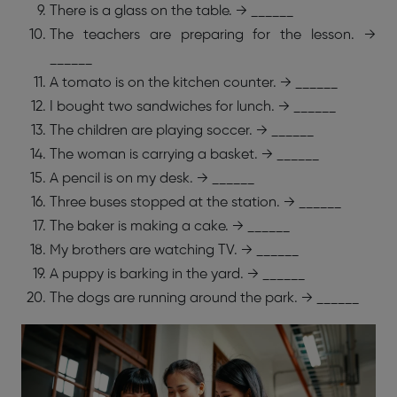
There is a glass on the table. → ______
The teachers are preparing for the lesson. →
______
A tomato is on the kitchen counter. → ______
I bought two sandwiches for lunch. → ______
The children are playing soccer. → ______
The woman is carrying a basket. → ______
A pencil is on my desk. → ______
Three buses stopped at the station. → ______
The baker is making a cake. → ______
My brothers are watching TV. → ______
A puppy is barking in the yard. → ______
The dogs are running around the park. → ______