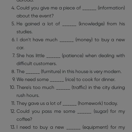
abroad.
Could you give me a piece of ______ (information)
about the event?
He gained a lot of ______ (knowledge) from his
studies.
I don’t have much ______ (money) to buy a new
car.
She has little ______ (patience) when dealing with
difficult customers.
The ______ (furniture) in this house is very modern.
We need some ______ (rice) to cook for dinner.
There’s too much ______ (traffic) in the city during
rush hours.
They gave us a lot of ______ (homework) today.
Could you pass me some ______ (sugar) for my
coffee?
I need to buy a new ______ (equipment) for my