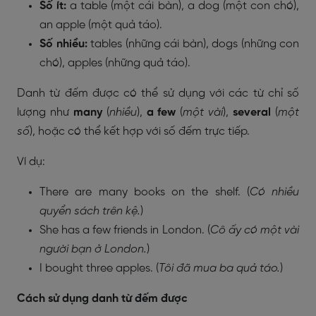
Số ít:
a table (một cái bàn), a dog (một con chó),
an apple (một quả táo).
Số nhiều:
tables (những cái bàn), dogs (những con
chó), apples (những quả táo).
Danh từ đếm được có thể sử dụng với các từ chỉ số
lượng như
many
(
nhiều
),
a few
(
một vài
),
several
(
một
số
), hoặc có thể kết hợp với số đếm trực tiếp.
Ví dụ:
There are many books on the shelf. (
Có nhiều
quyển sách trên kệ.
)
She has a few friends in London. (
Cô ấy có một vài
người bạn ở London.
)
I bought three apples. (
Tôi đã mua ba quả táo.
)
Cách sử dụng danh từ đếm được