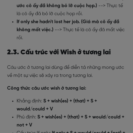
ước cô ấy đã không bỏ lỡ cuộc họp.)
--> Thực tế
là cô ấy đã bỏ lỡ cuộc họp rồi.
If only she hadn't lost her job. (Giá mà cô ấy đã
không mất việc.)
--> Thực tế là cô ấy đã mất việc
rồi.
2.3. Cấu trúc với Wish ở tương lai
Câu ước ở tương lai dùng để diễn tả những mong ước
về một sự việc sẽ xảy ra trong tương lai.
Công thức câu ước wish ở tương lai:
Khẳng định:
S + wish(es) + (that) + S +
would/could + V
Phủ định:
S + wish(es) + (that) + S + would/could +
not + V