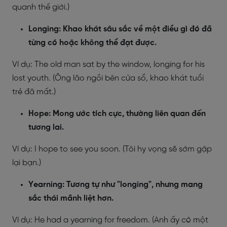
quanh thế giới.)
Longing: Khao khát sâu sắc về một điều gì đó đã
từng có hoặc không thể đạt được.
Ví dụ: The old man sat by the window, longing for his
lost youth. (Ông lão ngồi bên cửa sổ, khao khát tuổi
trẻ đã mất.)
Hope: Mong ước tích cực, thường liên quan đến
tương lai.
Ví dụ: I hope to see you soon. (Tôi hy vọng sẽ sớm gặp
lại bạn.)
Yearning: Tương tự như "longing", nhưng mang
sắc thái mãnh liệt hơn.
Ví dụ: He had a yearning for freedom. (Anh ấy có một