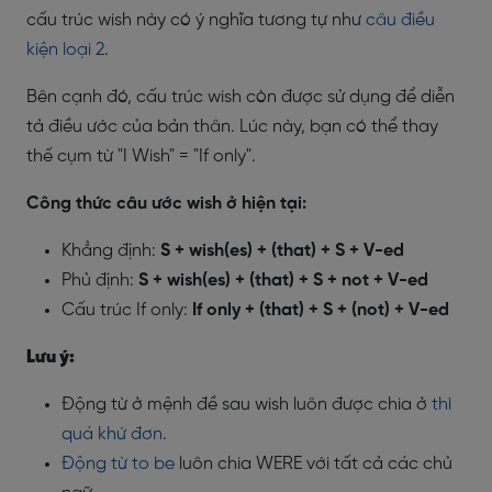
cấu trúc wish này có ý nghĩa tương tự như
câu điều
kiện loại 2
.
Bên cạnh đó, cấu trúc wish còn được sử dụng để diễn
tả điều ước của bản thân. Lúc này, bạn có thể thay
thế cụm từ "I Wish" = "If only".
Công thức câu ước wish ở hiện tại:
Khẳng định:
S + wish(es) + (that) + S + V-ed
Phủ định:
S + wish(es) + (that) + S + not + V-ed
Cấu trúc If only:
If only + (that) + S + (not) + V-ed
Lưu ý:
Động từ ở mệnh đề sau wish luôn được chia ở
thì
quá khứ đơn
.
Động từ to be
luôn chia WERE với tất cả các chủ