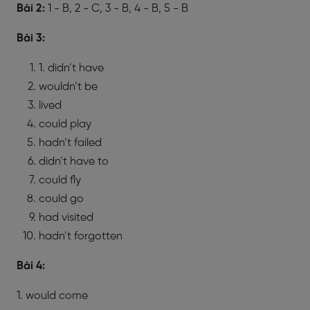
Bài 2:
1 - B, 2 - C, 3 - B, 4 - B, 5 - B
Bài 3:
1. didn’t have
wouldn’t be
lived
could play
hadn’t failed
didn’t have to
could fly
could go
had visited
hadn’t forgotten
Bài 4:
1. would come