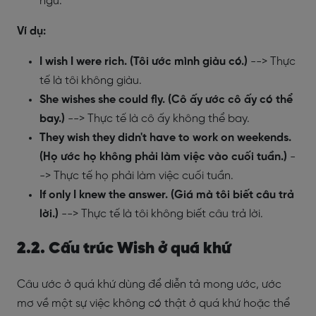
ngữ.
Ví dụ:
I wish I were rich. (Tôi ước mình giàu có.)
--> Thực
tế là tôi không giàu.
She wishes she could fly. (Cô ấy ước cô ấy có thể
bay.)
--> Thực tế là cô ấy không thể bay.
They wish they didn't have to work on weekends.
(Họ ước họ không phải làm việc vào cuối tuần.)
-
-> Thực tế họ phải làm việc cuối tuần.
If only I knew the answer. (Giá mà tôi biết câu trả
lời.)
--> Thực tế là tôi không biết câu trả lời.
2.2. Cấu trúc Wish ở quá khứ
Câu ước ở quá khứ dùng để diễn tả mong ước, ước
mơ về một sự việc không có thật ở quá khứ hoặc thể