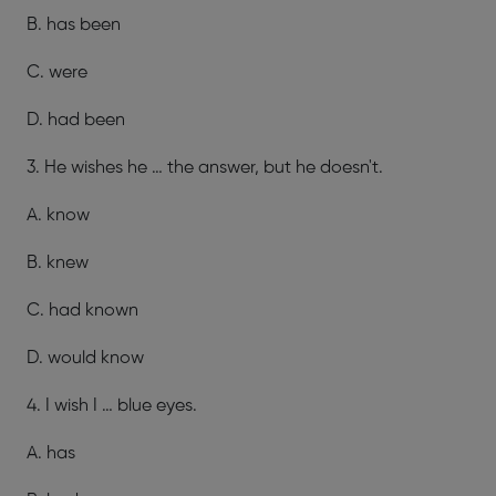
B. has been
C. were
D. had been
3. He wishes he … the answer, but he doesn't.
A. know
B. knew
C. had known
D. would know
4. I wish I … blue eyes.
A. has