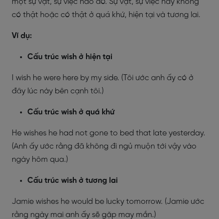
một sự vật, sự việc nào đó. Sự vật, sự việc này không
có thật hoặc có thật ở quá khứ, hiện tại và tương lai.
Ví dụ:
Cấu trúc wish ở hiện tại
I wish he were here by my side. (Tôi ước anh ấy có ở
đây lúc này bên cạnh tôi.)
Cấu trúc wish ở quá khứ
He wishes he had not gone to bed that late yesterday.
(Anh ấy ước rằng đã không đi ngủ muộn tới vậy vào
ngày hôm qua.)
Cấu trúc wish ở tương lai
Jamie wishes he would be lucky tomorrow. (Jamie ước
rằng ngày mai anh ấy sẽ gặp may mắn.)