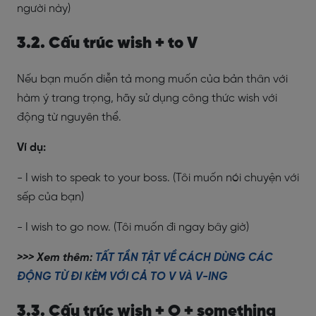
người này)
3.2. Cấu trúc wish + to V
Nếu bạn muốn diễn tả mong muốn của bản thân với
hàm ý trang trọng, hãy sử dụng công thức wish với
động từ nguyên thể.
Ví dụ:
- I wish to speak to your boss. (Tôi muốn nói chuyện với
sếp của bạn)
- I wish to go now. (Tôi muốn đi ngay bây giờ)
>>> Xem thêm:
TẤT TẦN TẬT VỀ CÁCH DÙNG CÁC
ĐỘNG TỪ ĐI KÈM VỚI CẢ TO V VÀ V-ING
3.3. Cấu trúc wish + O + something