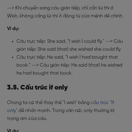
--> Khi chuyển sang câu gián tiếp, chỉ cần lùi thì ở
Wish, không cầng lùi thì ở động từ của mệnh đề chính.
Ví dụ:
Câu trực tiếp: She said, "I wish I could fly." --> Câu
gián tiếp: She said (that) she wished she could fly.
Câu trực tiếp: He said, "I wish I had bought that
book." --> Câu gián tiếp: He said (that) he wished
he had bought that book.
3.5. Cấu trúc if only
Chúng ta có thể thay thế "I wish" bằng
cấu trúc "If
only"
để nhấn mạnh. Trong văn nói, only thường là
trọng âm của câu.
Ví dụ: