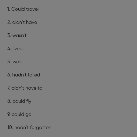
1. Could travel
2. didn’t have
3. wasn’t
4. lived
5. was
6. hadn’t failed
7. didn’t have to
8. could fly
9. could go
10. hadn’t forgotten