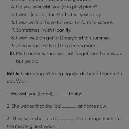
Do you ever wish you (can play) piano?
I wish I (not fail) the Maths test yesterday.
I wish we (not have to) wear uniform to school.
Sometimes I wish I (can fly).
I wish we (can go) to Disneyland this summer.
John wishes he (visit) his parents more.
My teacher wishes we (not forget) our homework
but we did.
Bài 4:
Chia động từ trong ngoặc để hoàn thành câu
ước Wish.
1. We wish you (come)……………. tonight.
2. She wishes that she (be)……………. at home now.
3. They wish she (make)……………. the arrangements for
the meeting next week.