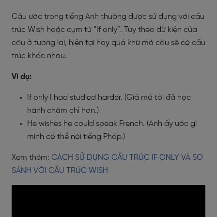
Câu ước trong tiếng Anh thường được sử dụng với cấu
trúc Wish hoặc cụm từ “If only”. Tùy theo dữ kiện của
câu ở tương lai, hiện tại hay quá khứ mà câu sẽ có cấu
trúc khác nhau.
Ví dụ:
If only I had studied harder. (Giá mà tôi đã học
hành chăm chỉ hơn.)
He wishes he could speak French. (Anh ấy ước gì
mình có thể nói tiếng Pháp.)
Xem thêm:
CÁCH SỬ DỤNG CẤU TRÚC IF ONLY VÀ SO
SÁNH VỚI CẤU TRÚC WISH