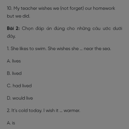
10. My teacher wishes we (not forget) our homework
but we did.
Bài 2:
Chọn đáp án đúng cho những câu ước dưới
đây.
1. She likes to swim. She wishes she … near the sea.
A. lives
B. lived
C. had lived
D. would live
2. It’s cold today. I wish it … warmer.
A. is