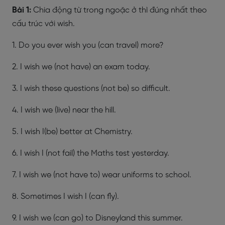
Bài 1:
Chia động từ trong ngoặc ở thì đúng nhất theo
cấu trúc với wish.
1. Do you ever wish you (can travel) more?
2. I wish we (not have) an exam today.
3. I wish these questions (not be) so difficult.
4. I wish we (live) near the hill.
5. I wish I(be) better at Chemistry.
6. I wish I (not fail) the Maths test yesterday.
7. I wish we (not have to) wear uniforms to school.
8. Sometimes I wish I (can fly).
9. I wish we (can go) to Disneyland this summer.