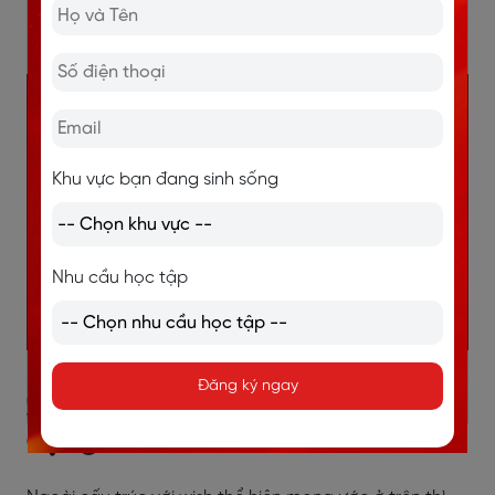
sớm.)
--> Đây là câu ước muốn có thể đạt được
trong tương lai gần.
Khu vực bạn đang sinh sống
Nhu cầu học tập
Đăng ký ngay
3. Các cấu trúc Wish thông
dụng khác