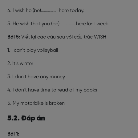
4. I wish he (be)……………. here today.
5. He wish that you (be)…………….here last week.
Bài 5:
Viết lại các câu sau với cấu trúc WISH
1. I can’t play volleyball
2. It’s winter
3. I don’t have any money
4. I don’t have time to read all my books
5. My motorbike is broken
5.2. Đáp án
Bài 1: