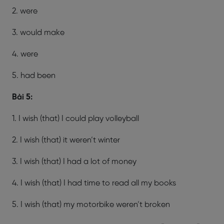
2. were
3. would make
4. were
5. had been
Bài 5:
1. I wish (that) I could play volleyball
2. I wish (that) it weren’t winter
3. I wish (that) I had a lot of money
4. I wish (that) I had time to read all my books
5. I wish (that) my motorbike weren’t broken