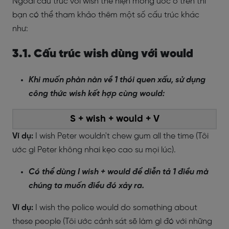
Ngoài cấu trúc với wish thể hiện mong ước ở trên thì
bạn có thể tham khảo thêm một số cấu trúc khác
như:
3.1. Cấu trúc wish dùng với would
Khi muốn phàn nàn về 1 thói quen xấu, sử dụng
công thức wish kết hợp cùng would:
S + wish + would + V
Ví dụ:
I wish Peter wouldn't chew gum all the time (Tôi
ước gì Peter không nhai kẹo cao su mọi lúc).
Có thể dùng I wish + would để diễn tả 1 điều mà
chúng ta muốn điều đó xảy ra.
Ví dụ:
I wish the police would do something about
these people (Tôi ước cảnh sát sẽ làm gì đó với những