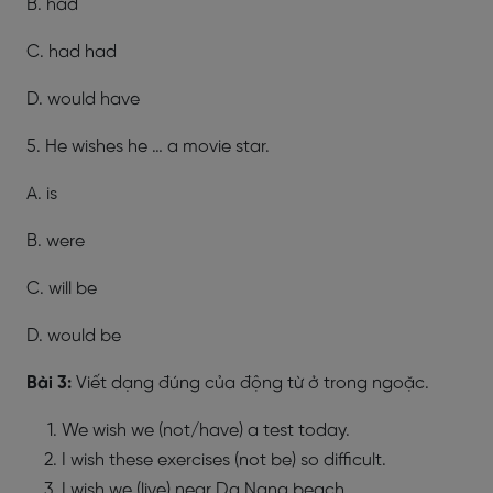
B. had
C. had had
D. would have
5. He wishes he … a movie star.
A. is
B. were
C. will be
D. would be
Bài 3:
Viết dạng đúng của động từ ở trong ngoặc.
We wish we (not/have) a test today.
I wish these exercises (not be) so difficult.
I wish we (live) near Da Nang beach.