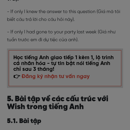
- If only I knew the answer to this question (Giá mà tôi
biết câu trả lời cho câu hỏi này).
- If only I had gone to your party last week (Giá như
tuần trước em đi dự tiệc của anh).
Học tiếng Anh giao tiếp 1 kèm 1, lộ trình
cá nhân hóa - tự tin bật nói tiếng Anh
chỉ sau 3 tháng!
👉
Đăng ký nhận tư vấn ngay
5. Bài tập về các cấu trúc với
Wish trong tiếng Anh
5.1. Bài tập