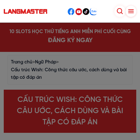
10 SLOTS HỌC THỬ TIẾNG ANH MIỄN PHÍ CUỐI CÙNG
ĐĂNG KÝ NGAY
Trang chủ
>
Ngữ Pháp
>
Cấu trúc Wish: Công thức câu ước, cách dùng và bài
tập có đáp án
CẤU TRÚC WISH: CÔNG THỨC
CÂU ƯỚC, CÁCH DÙNG VÀ BÀI
TẬP CÓ ĐÁP ÁN