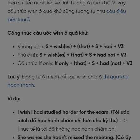
hiện sự tiếc nuối tiếc về tình huống ở quá khứ. Vì vậy,
cấu trúc wish ở quá khứ cũng tương tự như
câu điều
kiện loại 3
.
Công thức câu ước wish ở quá khứ:
Khẳng định:
S + wish(es) + (that) + S + had + V3
Phủ định:
S + wish(es) + (that) + S + had not + V3
Cấu trúc If only:
If only + (that) + S + had (not) + V3
Lưu ý:
Động từ ở mệnh đề sau wish chia ở
thì quá khứ
hoàn thành
.
Ví dụ:
I wish I had studied harder for the exam. (Tôi ước
mình đã học hành chăm chỉ hơn cho kỳ thi.)
-->
Thực tế là tôi đã không học hành chăm chỉ.
She wishes she hadn't missed the meeting. (Cô ấy