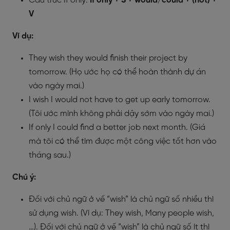
Cấu trúc If only:
If only + S + would/could + (not) +
V
Ví dụ:
They wish they would finish their project by
tomorrow. (Họ ước họ có thể hoàn thành dự án
vào ngày mai.)
I wish I would not have to get up early tomorrow.
(Tôi ước mình không phải dậy sớm vào ngày mai.)
If only I could find a better job next month. (Giá
mà tôi có thể tìm được một công việc tốt hơn vào
tháng sau.)
Chú ý:
Đối với chủ ngữ ở vế “wish” là chủ ngữ số nhiều thì
sử dụng wish. (Ví dụ: They wish, Many people wish,
…). Đối với chủ ngữ ở vế “wish” là chủ ngữ số ít thì