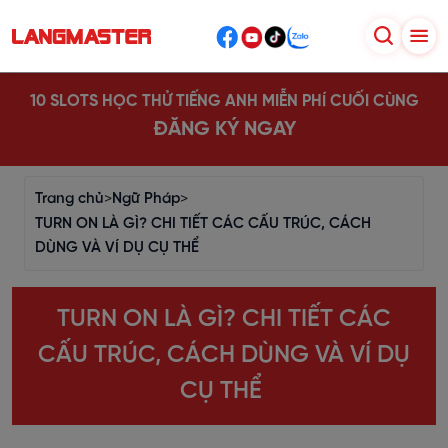
10 SLOTS HỌC THỬ TIẾNG ANH MIỄN PHÍ CUỐI CÙNG
ĐĂNG KÝ NGAY
Trang chủ
>
Ngữ Pháp
>
TURN ON LÀ GÌ? CHI TIẾT CÁC CẤU TRÚC, CÁCH
DÙNG VÀ VÍ DỤ CỤ THỂ
TURN ON LÀ GÌ? CHI TIẾT CÁC
CẤU TRÚC, CÁCH DÙNG VÀ VÍ DỤ
CỤ THỂ