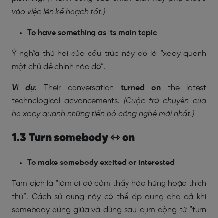
vào việc lên kế hoạch tốt.)
To have something as its main topic
Ý nghĩa thứ hai của cấu trúc này đó là “xoay quanh
một chủ đề chính nào đó”.
Ví dụ:
Their conversation
turned on
the latest
technological advancements.
(Cuộc trò chuyện của
họ xoay quanh những tiến bộ công nghệ mới nhất.)
1.3 Turn somebody ⇿ on
To make somebody excited or interested
Tạm dịch là “làm ai đó cảm thấy hào hứng hoặc thích
thú”. Cách sử dụng này có thể áp dụng cho cả khi
somebody đứng giữa và đứng sau cụm động từ “turn