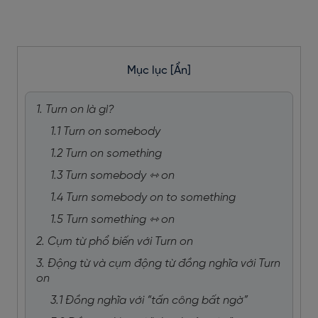
Mục lục
[Ẩn]
1. Turn on là gì?
1.1 Turn on somebody
1.2 Turn on something
1.3 Turn somebody ⇿ on
1.4 Turn somebody on to something
1.5 Turn something ⇿ on
2. Cụm từ phổ biến với Turn on
3. Động từ và cụm động từ đồng nghĩa với Turn
on
3.1 Đồng nghĩa với “tấn công bất ngờ”