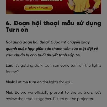
4. Đoạn hội thoại mẫu sử dụng
Turn on
Nội dung đoạn hội thoại: Cuộc trò chuyện xoay
quanh cuộc họp giữa các thành viên của một đội về
việc chuẩn bị cho buổi thuyết trình sắp tới.
Lan
: It's getting dark, can someone turn on the lights
for me?
Minh
: Let me
turn on
the lights for you.
Mai
: Before we officially present to the partners, let's
review the report together. I'll turn on the projector.