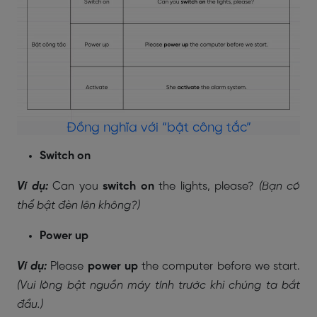
Đồng nghĩa với “bật công tắc”
Switch on
Ví dụ:
Can you
switch on
the lights, please?
(Bạn có
thể bật đèn lên không?)
Power up
Ví dụ:
Please
power up
the computer before we start.
(Vui lòng bật nguồn máy tính trước khi chúng ta bắt
đầu.)