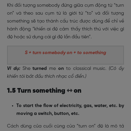
Khi đối tượng somebody đứng giữa cụm động từ “turn
on” và theo sau cụm từ là giới từ “to” và đối tượng
something sẽ tạo thành cấu trúc được dùng để chỉ về
hành động “khiến ai đó cảm thấy thích thú với việc gì
đó hoặc sử dụng cái gì đó lần đầu tiên”.
S + turn somebody on + to something
Ví dụ:
She
turned
me
on
to classical music.
(Cô ấy
khiến tôi bắt đầu thích nhạc cổ điển.)
1.5 Turn something ⇿ on
To start the flow of electricity, gas, water, etc. by
moving a switch, button, etc.
Cách dùng của cuối cùng của “turn on” đó là mô tả