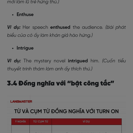
mới làm lũ trẻ hứng thú.)
Enthuse
Ví dụ:
Her speech
enthused
the audience.
(Bài phát
biểu của cô ấy làm khán giả hào hứng.)
Intrigue
Ví dụ:
The mystery novel
intrigued
him.
(Cuốn tiểu
thuyết trinh thám làm anh ấy thích thú.)
3.4 Đồng nghĩa với “bật công tắc”