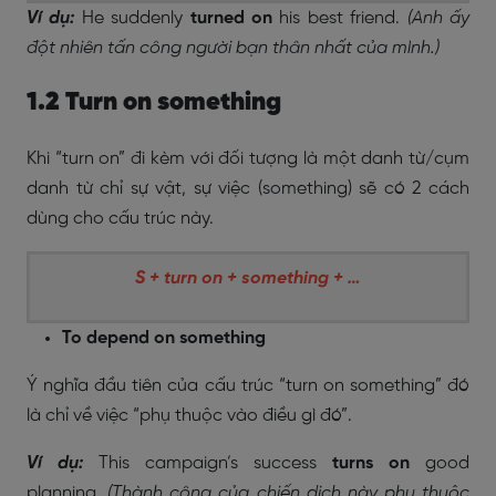
Ví dụ:
He suddenly
turned on
his best friend.
(Anh ấy
đột nhiên tấn công người bạn thân nhất của mình.)
1.2 Turn on something
Khi “turn on” đi kèm với đối tượng là một danh từ/cụm
danh từ chỉ sự vật, sự việc (something) sẽ có 2 cách
dùng cho cấu trúc này.
S + turn on + something + …
To depend on something
Ý nghĩa đầu tiên của cấu trúc “turn on something” đó
là chỉ về việc “phụ thuộc vào điều gì đó”.
Ví dụ:
This campaign’s success
turns on
good
planning.
(Thành công của chiến dịch này phụ thuộc