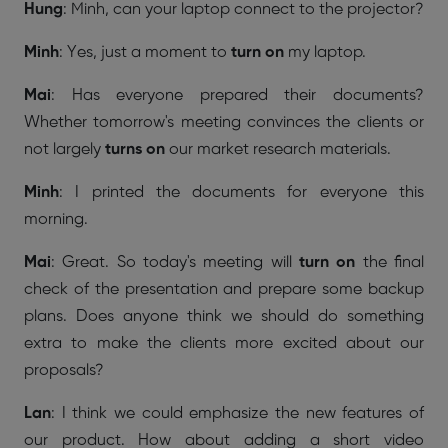
Hung
: Minh, can your laptop connect to the projector?
Minh
: Yes, just a moment to
turn on
my laptop.
Mai
: Has everyone prepared their documents?
Whether tomorrow's meeting convinces the clients or
not largely
turns on
our market research materials.
Minh
: I printed the documents for everyone this
morning.
Mai
: Great. So today's meeting will
turn on
the final
check of the presentation and prepare some backup
plans. Does anyone think we should do something
extra to make the clients more excited about our
proposals?
Lan
: I think we could emphasize the new features of
our product. How about adding a short video