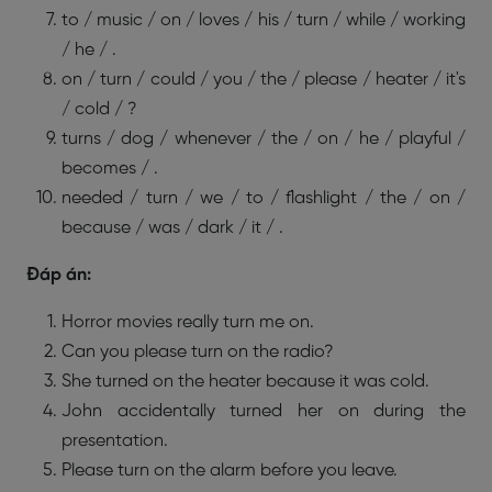
to / music / on / loves / his / turn / while / working
/ he / .
on / turn / could / you / the / please / heater / it's
/ cold / ?
turns / dog / whenever / the / on / he / playful /
becomes / .
needed / turn / we / to / flashlight / the / on /
because / was / dark / it / .
Đáp án:
Horror movies really turn me on.
Can you please turn on the radio?
She turned on the heater because it was cold.
John accidentally turned her on during the
presentation.
Please turn on the alarm before you leave.