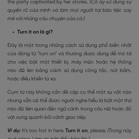
the party captivated by her stories.
(Cô ấy sử dụng sự
quyến rũ của mình và làm mọi người tại bữa tiệc say
mê với những câu chuyện của cô.)
Turn it on là gì?
Đây là một trong những cách sử dụng phổ biến nhất
của động từ "turn on" và thường được dùng để mô tả
cho việc bật một thiết bị, máy móc hoặc hệ thống
nào đó lên bằng cách sử dụng công tắc, nút bấm,
hoặc điều khiển từ xa.
Cụm từ này không cần đề cập cụ thể một sự vật nào
nhưng vẫn có thể được người nghe hiểu là bật một thứ
nào đó liên quan đến ngữ cảnh trong câu nói hoặc đồ
vật xung quanh bối cảnh giao tiếp.
Ví dụ:
It's too hot in here.
Turn it on
, please.
(Trong này