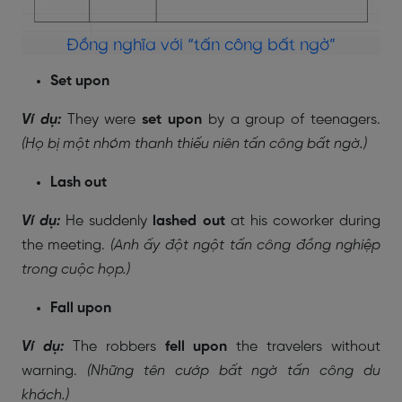
Đồng nghĩa với “tấn công bất ngờ”
Set upon
Ví dụ:
They were
set upon
by a group of teenagers.
(Họ bị một nhóm thanh thiếu niên tấn công bất ngờ.)
Lash out
Ví dụ:
He suddenly
lashed out
at his coworker during
the meeting.
(Anh ấy đột ngột tấn công đồng nghiệp
trong cuộc họp.)
Fall upon
Ví dụ:
The robbers
fell upon
the travelers without
warning.
(Những tên cướp bất ngờ tấn công du
khách.)