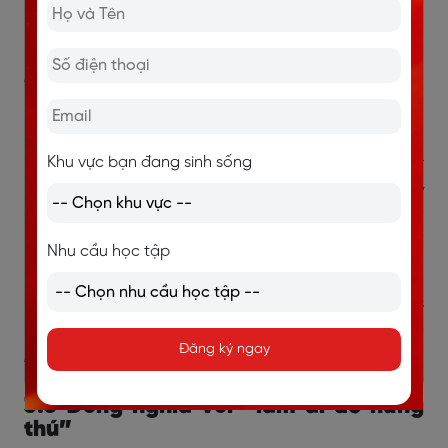
Ví dụ:
Our success
depends on
good teamwork.
(Thành công của chúng ta phụ thuộc vào làm việc
nhóm tốt.)
Rely on
Khu vực bạn đang sinh sống
Ví dụ:
Their company
rely on
government support for
maintaining.
(Công ty của họ dựa vào sự hỗ trợ để duy
trì.)
Nhu cầu học tập
Hinge on
Ví dụ:
The outcome of this round
hinges on
his
performance.
(Kết quả của vòng thi này phụ thuộc vào
Đăng ký ngay
màn trình diễn của anh ấy.)
3.3 Đồng nghĩa với “làm ai đó hứng
thú”