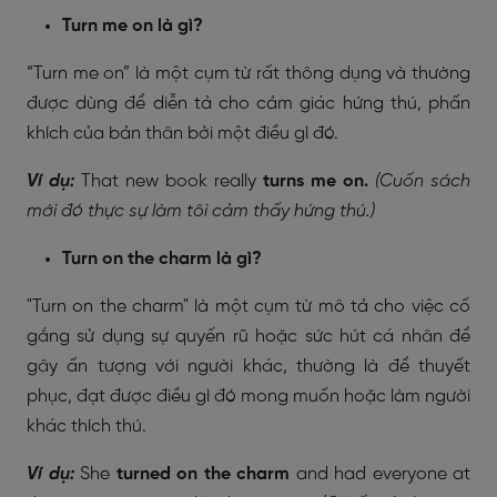
Turn me on là gì?
“Turn me on” là một cụm từ rất thông dụng và thường
được dùng để diễn tả cho cảm giác hứng thú, phấn
khích của bản thân bởi một điều gì đó.
Ví dụ:
That new book really
turns me on.
(Cuốn sách
mới đó thực sự làm tôi cảm thấy hứng thú.)
Turn on the charm là gì?
"Turn on the charm" là một cụm từ mô tả cho việc cố
gắng sử dụng sự quyến rũ hoặc sức hút cá nhân để
gây ấn tượng với người khác, thường là để thuyết
phục, đạt được điều gì đó mong muốn hoặc làm người
khác thích thú.
Ví dụ:
She
turned on the charm
and had everyone at