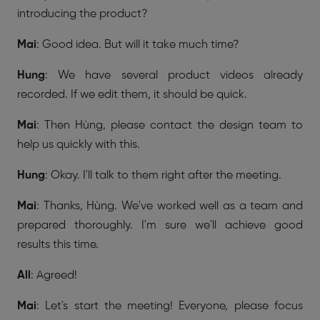
introducing the product?
Mai
: Good idea. But will it take much time?
Hung
: We have several product videos already
recorded. If we edit them, it should be quick.
Mai
: Then Hùng, please contact the design team to
help us quickly with this.
Hung
: Okay. I'll talk to them right after the meeting.
Mai
: Thanks, Hùng. We've worked well as a team and
prepared thoroughly. I'm sure we'll achieve good
results this time.
All
: Agreed!
Mai
: Let's start the meeting! Everyone, please focus