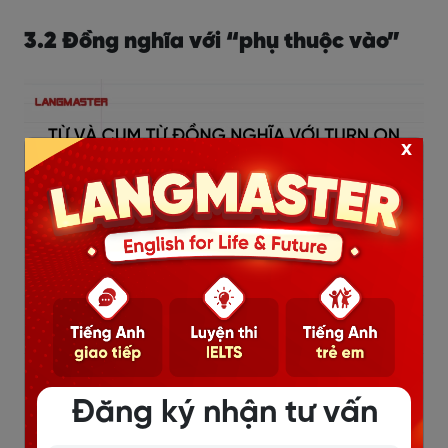
3.2 Đồng nghĩa với “phụ thuộc vào”
x
Đồng nghĩa với “phụ thuộc vào”
Đăng ký nhận tư vấn
Depend on