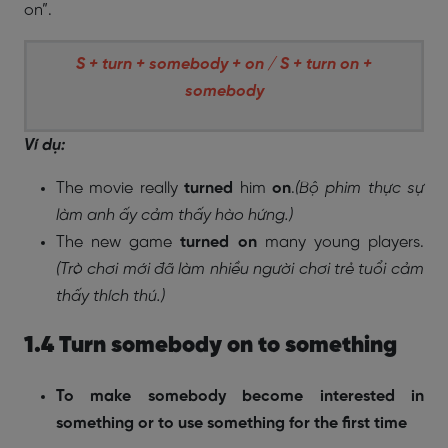
on”.
S + turn + somebody + on / S + turn on +
somebody
Ví dụ:
The movie really
turned
him
on
.
(Bộ phim thực sự
làm anh ấy cảm thấy hào hứng.)
The new game
turned on
many young players.
(Trò chơi mới đã làm nhiều người chơi trẻ tuổi cảm
thấy thích thú.)
1.4 Turn somebody on to something
To make somebody become interested in
something or to use something for the first time