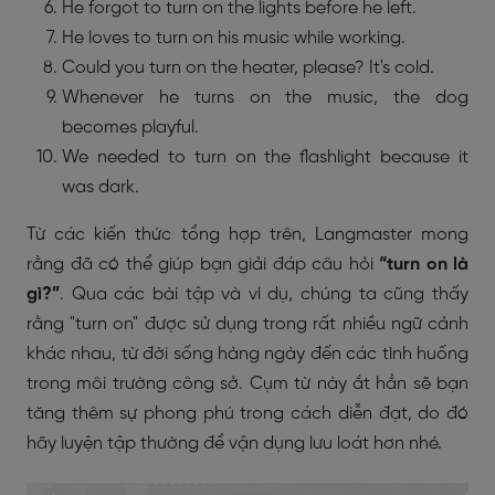
He forgot to turn on the lights before he left.
He loves to turn on his music while working.
Could you turn on the heater, please? It's cold.
Whenever he turns on the music, the dog
becomes playful.
We needed to turn on the flashlight because it
was dark.
Từ các kiến thức tổng hợp trên, Langmaster mong
rằng đã có thể giúp bạn giải đáp câu hỏi
“turn on là
gì?”
. Qua các bài tập và ví dụ, chúng ta cũng thấy
rằng "turn on" được sử dụng trong rất nhiều ngữ cảnh
khác nhau, từ đời sống hàng ngày đến các tình huống
trong môi trường công sở. Cụm từ này ắt hẳn sẽ bạn
tăng thêm sự phong phú trong cách diễn đạt, do đó
hãy luyện tập thường để vận dụng lưu loát hơn nhé.