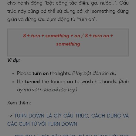
cho hành động “bật công tắc điện, ga, nước…”. Cấu
trúc này cũng có thể sử dụng cả khi something đứng
giữa và đứng sau cụm động từ “turn on”.
S + turn + something + on / S + turn on +
something
Ví dụ:
Please
turn on
the lights.
(Hãy bật đèn lên đi.)
He
turned
the faucet
on
to wash his hands.
(Anh
ấy mở vòi nước để rửa tay.)
Xem thêm:
=>
TURN DOWN LÀ GÌ? CẤU TRÚC, CÁCH DÙNG VÀ
CÁC CỤM TỪ VỚI TURN DOWN