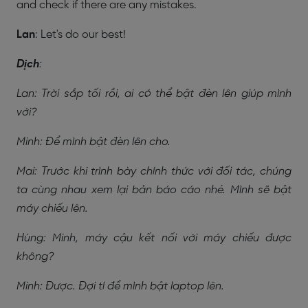
and check if there are any mistakes.
Lan
: Let's do our best!
Dịch
:
Lan: Trời sắp tối rồi, ai có thể bật đèn lên giúp mình
với?
Minh: Để mình bật đèn lên cho.
Mai: Trước khi trình bày chính thức với đối tác, chúng
ta cùng nhau xem lại bản báo cáo nhé. Mình sẽ bật
máy chiếu lên.
Hùng: Minh, máy cậu kết nối với máy chiếu được
không?
Minh: Được. Đợi tí để mình bật laptop lên.