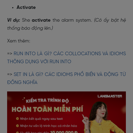
Activate
Ví dụ:
She
activate
the alarm system.
(Cô ấy bật hệ
thống báo động lên.)
Xem thêm:
=>
RUN INTO LÀ GÌ? CÁC COLLOCATIONS VÀ IDIOMS
THÔNG DỤNG VỚI RUN INTO
=>
SET IN LÀ GÌ? CÁC IDIOMS PHỔ BIẾN VÀ ĐỘNG TỪ
ĐỒNG NGHĨA