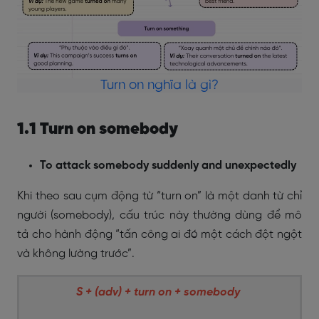
Turn on nghĩa là gì?
1.1 Turn on somebody
To attack somebody suddenly and unexpectedly
Khi theo sau cụm động từ “turn on” là một danh từ chỉ
người (somebody), cấu trúc này thường dùng để mô
tả cho hành động “tấn công ai đó một cách đột ngột
và không lường trước”.
S + (adv) + turn on + somebody