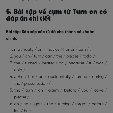
5. Bài tập về cụm từ Turn on có
đáp án chi tiết
Bài tập: Sắp xếp các từ đã cho thành câu hoàn
chỉnh.
me / really / on / movies / horror / turn / .
you / on / turn / can / the / please / radio / ?
the / turned / heater / on / because / it / was /
cold / .
John / her / on / accidentally / turned / during /
the / presentation / .
the / turn / on / alarm / before / you / leave /
please / .
on / he / lights / the / turning / forgot / before /
left / he / .