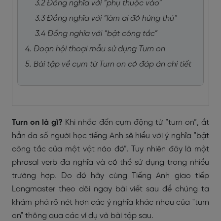
3.2 Đồng nghĩa với “phụ thuộc vào”
3.3 Đồng nghĩa với “làm ai đó hứng thú”
3.4 Đồng nghĩa với “bật công tắc”
4. Đoạn hội thoại mẫu sử dụng Turn on
5. Bài tập về cụm từ Turn on có đáp án chi tiết
Turn on là gì?
Khi nhắc đến cụm động từ “turn on”, ắt
hẳn đa số người học tiếng Anh sẽ hiểu với ý nghĩa “bật
công tắc của một vật nào đó”. Tuy nhiên đây là một
phrasal verb đa nghĩa và có thể sử dụng trong nhiều
trường hợp. Do đó hãy cùng Tiếng Anh giao tiếp
Langmaster theo dõi ngay bài viết sau để chúng ta
khám phá rõ nét hơn các ý nghĩa khác nhau của "turn
on" thông qua các ví dụ và bài tập sau.