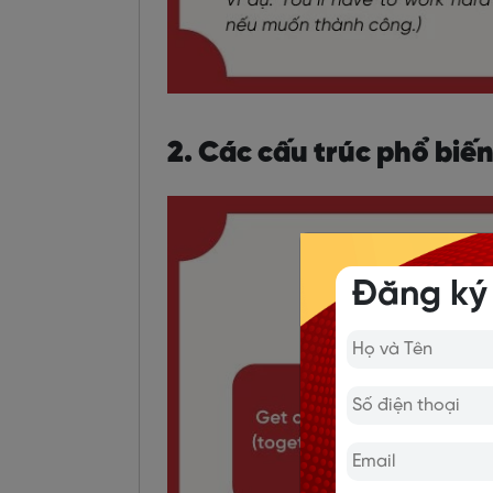
2. Các cấu trúc phổ biến
Đăng ký