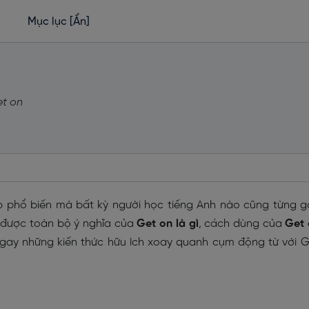
Mục lục
[Ẩn]
et on
b phổ biến mà bất kỳ người học tiếng Anh nào cũng từng 
m được toàn bộ ý nghĩa của
Get on là gì
, cách dùng của
Get 
gay những kiến thức hữu ích xoay quanh cụm động từ với G