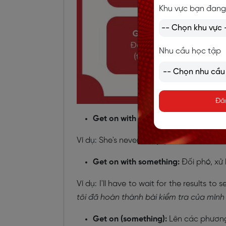
Khu vực bạn đang
Nhu cầu học tập
Đă
Get on with somebody | Get on (tog
Ví dụ: She's never really
got on with
her si
Get on with something:
Đối phó, xử 
Ví dụ: I'll have to wait for the results to 
tôi đã hoàn thành bài kiểm tra của mình 
Get on (something):
Lên các phương 