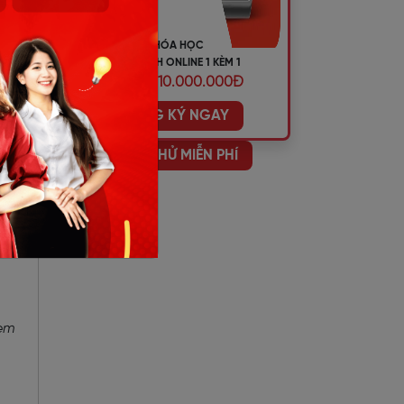
KHÓA HỌC
TIẾNG ANH ONLINE 1 KÈM 1
ƯU ĐÃI 10.000.000Đ
ĐĂNG KÝ NGAY
HỌC THỬ MIỄN PHÍ
xem