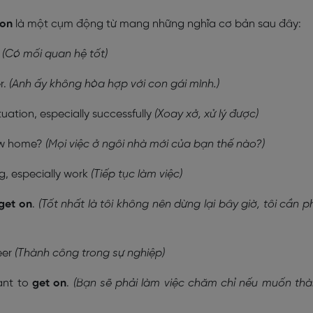
 on
là một cụm động từ mang những nghĩa cơ bản sau đây:
p
(Có mối quan hệ tốt)
r.
(Anh ấy không hòa hợp với con gái mình.)
uation, especially successfully
(Xoay xở, xử lý được)
ew home?
(Mọi việc ở ngôi nhà mới của bạn thế nào?)
, especially work
(Tiếp tục làm việc)
get on
.
(Tốt nhất là tôi không nên dừng lại bây giờ, tôi cần p
eer
(Thành công trong sự nghiệp)
want to
get on
.
(Bạn sẽ phải làm việc chăm chỉ nếu muốn th