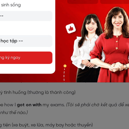
 sinh sống
ng ký ngay
ether):
Có mối quan hệ thân thiết với ai
ster.
(Cô ấy chưa bao giờ thực sự hòa hợp với em gái mình.)
lý tình huống (thường là thành công)
see how I
got on with
my exams.
(Tôi sẽ phải chờ kết quả để 
như thế nào.)
tiện (xe buýt, xe lửa, máy bay hoặc thuyền)