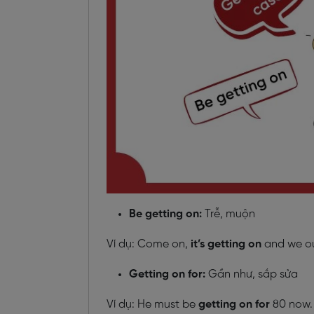
Be getting on:
Trễ, muộn
Ví dụ: Come on,
it’s getting on
and we o
Getting on for:
Gần như, sắp sửa
Ví dụ: He must be
getting on for
80 now