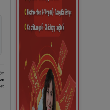
gặp
on
et