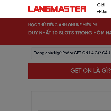
Giới
thiệu
HỌC THỬ TIẾNG ANH ONLINE MIỄN PHÍ
DUY NHẤT 10 SLOTS TRONG HÔM N
Trang chủ
>
Ngữ Pháp
>
GET ON LÀ GÌ? CẤU
GET ON LÀ GÌ