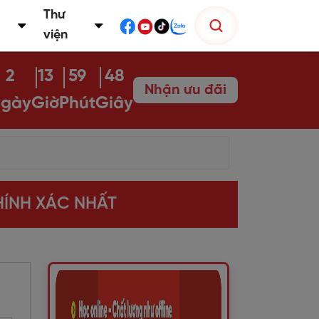
Thư
viện
2
13
59
47
Nhận ưu đãi
gày
Giờ
Phút
Giây
HÍNH XÁC NHẤT