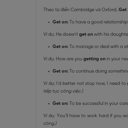
Theo từ điển Cambridge và Oxford,
Get
Get on:
To have a good relationshi
Ví dụ: He doesn't
get on
with his daughte
Get on:
To manage or deal with a sit
Ví dụ: How are you
getting on
in your n
Get on:
To continue doing something
Ví dụ: I'd better not stop now, I need to
tiếp tục công việc.)
Get on:
To be successful in your car
Ví dụ: You’ll have to work hard if you 
công.)