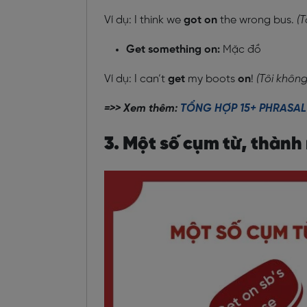
Ví dụ: I think we
got on
the wrong bus.
(T
Get something on:
Mặc đồ
Ví dụ: I can’t
get
my boots
on
!
(Tôi không
=>> Xem thêm:
TỔNG HỢP 15+ PHRASAL
3. Một số cụm từ, thành 