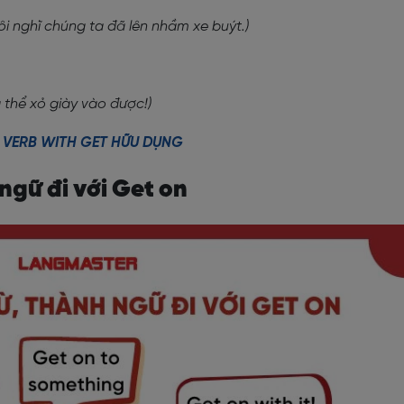
ôi nghĩ chúng ta đã lên nhầm xe buýt.)
 thể xỏ giày vào được!)
 VERB WITH GET HỮU DỤNG
ngữ đi với Get on