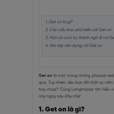
1. Get on là gì?
2. Các cấu trúc phổ biến với Get on
3. Một số cụm từ, thành ngữ đi với G
4. Bài tập vận dụng với Get on
Get on
là một trong những phrasal ver
qua. Tuy nhiên, liệu bạn đã thật sự nắ
hay chưa? Cùng Langmaster tìm hiểu n
này ngay sau đây nhé!
1. Get on là gì?