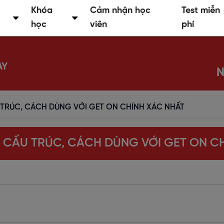
Khóa
Cảm nhận học
Test miễn
học
viên
phí
AY
N
 TRÚC, CÁCH DÙNG VỚI GET ON CHÍNH XÁC NHẤT
? CẤU TRÚC, CÁCH DÙNG VỚI GET ON C