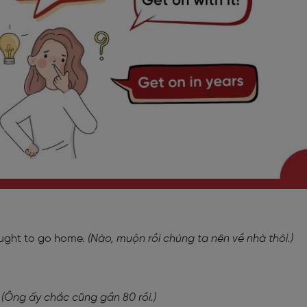
ught to go home.
(Nào, muộn rồi chúng ta nên về nhà thôi.)
.
(Ông ấy chắc cũng gần 80 rồi.)