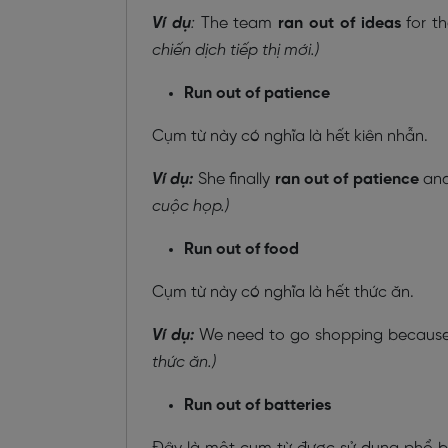
Ví dụ
:
The team
ran out of ideas
for t
chiến dịch tiếp thị mới.)
Run out of patience
Cụm từ này có nghĩa là hết kiên nhẫn.
Ví dụ:
She finally
ran out of patience
and
cuộc họp.)
Run out of food
Cụm từ này có nghĩa là hết thức ăn.
Ví dụ:
We need to go shopping becaus
thức ăn.)
Run out of batteries