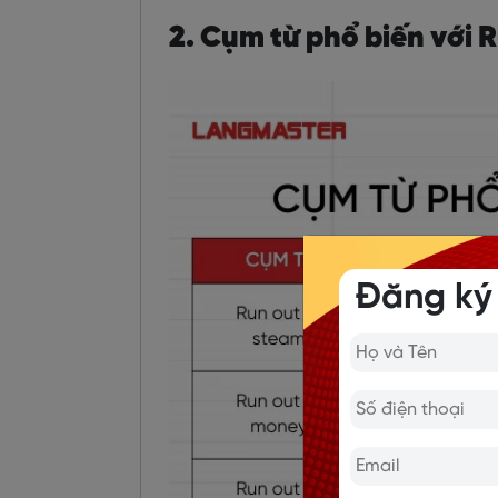
2. Cụm từ phổ biến với R
Đăng ký