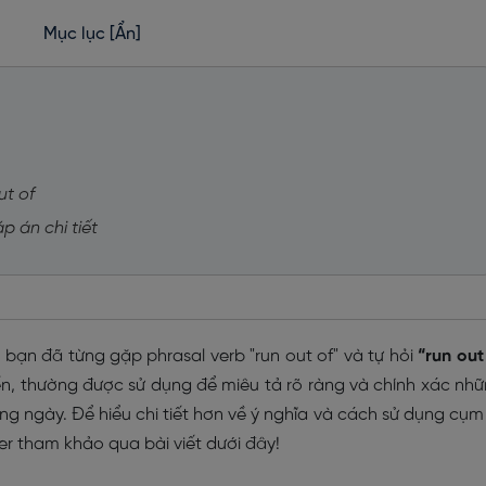
Mục lục
[Ẩn]
ut of
p án chi tiết
 bạn đã từng gặp phrasal verb "run out of" và tự hỏi
“run out
ến, thường được sử dụng để miêu tả rõ ràng và chính xác nh
ng ngày. Để hiểu chi tiết hơn về ý nghĩa và cách sử dụng cụm
r tham khảo qua bài viết dưới đây!