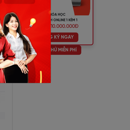
KHÓA HỌC
TIẾNG ANH ONLINE 1 KÈM 1
ƯU ĐÃI 10.000.000Đ
ĐĂNG KÝ NGAY
HỌC THỬ MIỄN PHÍ