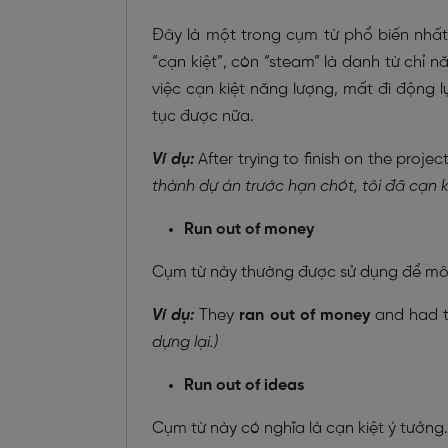
Đây là một trong cụm từ phổ biến nhất 
“cạn kiệt”, còn “steam” là danh từ chỉ n
việc cạn kiệt năng lượng, mất đi động l
tục được nữa.
Ví dụ:
After trying to finish on the projec
thành dự án trước hạn chót, tôi đã cạn k
Run out of money
Cụm từ này thường được sử dụng để mô t
Ví dụ:
They
ran out of money
and had t
dựng lại.)
Run out of ideas
Cụm từ này có nghĩa là cạn kiệt ý tưởng