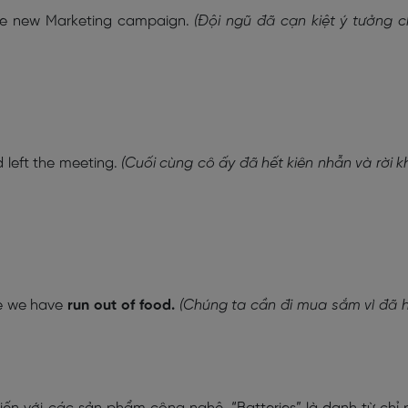
he new Marketing campaign.
(Đội ngũ đã cạn kiệt ý tưởng 
 left the meeting.
(Cuối cùng cô ấy đã hết kiên nhẫn và rời k
e we have
run out of food.
(Chúng ta cần đi mua sắm vì đã 