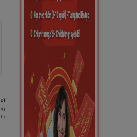
 of
ững
 từ