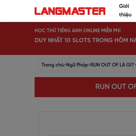
Giới
thiệu
HỌC THỬ TIẾNG ANH ONLINE MIỄN PHÍ
DUY NHẤT 10 SLOTS TRONG HÔM N
Trang chủ
>
Ngữ Pháp
>
RUN OUT OF LÀ GÌ?
RUN OUT OF