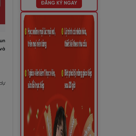
ĐĂNG KÝ NGAY
run
 và
 dự