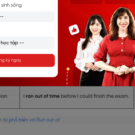
 sinh sống
ng ký ngay
 từ phổ biến với Run out of