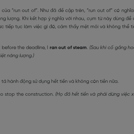
của “run out of”. Như đã đề cập trên, “run out of” có nghĩa
ăng lượng. Khi kết hợp ý nghĩa với nhau, cụm từ này dùng để 
ực tiếp tục làm việc gì đó, cảm thấy mệt mỏi và không thể t
t before the deadline, I
r
an out of steam
.
(Sau khi cố gắng h
iệt năng lượng.)
ả hành động sử dụng hết tiền và không còn tiền nữa.
o stop the construction.
(Họ đã hết tiền và phải dừng việc 
.