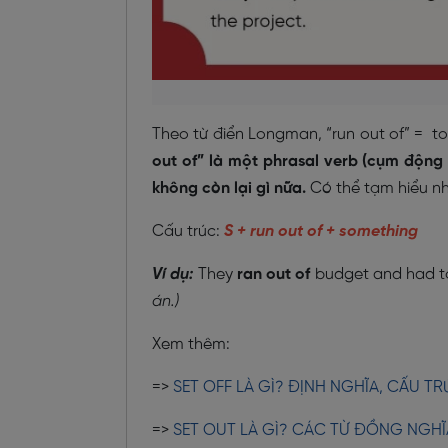
Theo từ điển Longman, “run out of” = to
out of” là một phrasal verb (cụm động 
không còn lại gì nữa.
Có thể tạm hiểu nha
Cấu trúc:
S + run out of + something
Ví dụ:
They
ran out of
budget and had to
án.)
Xem thêm:
=>
SET OFF LÀ GÌ? ĐỊNH NGHĨA, CẤU T
=>
SET OUT LÀ GÌ? CÁC TỪ ĐỒNG NGHĨ