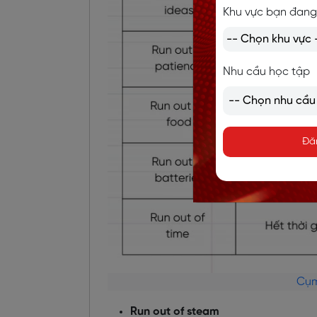
Khu vực bạn đang
Nhu cầu học tập
Đă
Cụm
Run out of steam