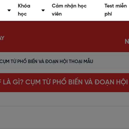
Khóa
Cảm nhận học
Test miễn
học
viên
phí
AY
N
 CỤM TỪ PHỔ BIẾN VÀ ĐOẠN HỘI THOẠI MẪU
 LÀ GÌ? CỤM TỪ PHỔ BIẾN VÀ ĐOẠN HỘ