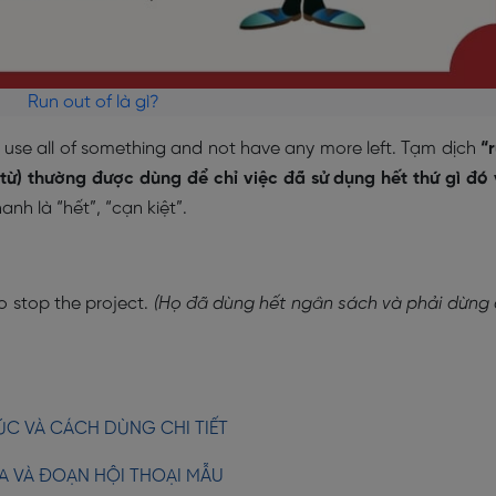
Run out of là gì?
 use all of something and not have any more left. Tạm dịch
“
từ) thường được dùng để chỉ việc đã sử dụng hết thứ gì đó
nh là “hết”, “cạn kiệt”.
 stop the project.
(Họ đã dùng hết ngân sách và phải dừng
RÚC VÀ CÁCH DÙNG CHI TIẾT
A VÀ ĐOẠN HỘI THOẠI MẪU