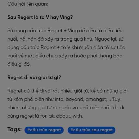
Câu hỏi liên quan:
Sau Regert là to V hay Ving?
Sử dụng cấu trúc Regret + Ving để diễn tả điều tiếc
nuối, hối hận đã xảy ra trong quá khứ. Ngược lại, sử
dụng cấu trúc Regret + to V khi muốn diễn tả sự tiếc
nuối về một điều chưa xảy ra hoặc phải thông báo
điều gì đó.
Regret đi với giới từ gì?
Regret có thể đi với rất nhiều giới từ, kể cả những giới
từ kém phổ biến như into, beyond, amongst,... Tuy
nhiên, những giới từ rõ nghĩa và phổ biến nhất khi đi
cùng regret là for, at, about, with.
Tags:
#cấu trúc regret
#cấu trúc sau regret