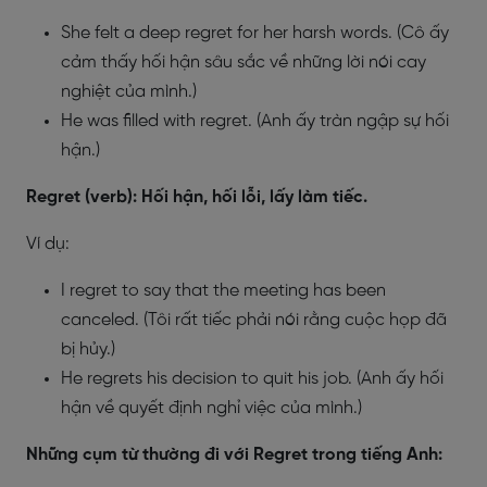
She felt a deep regret for her harsh words. (Cô ấy
cảm thấy hối hận sâu sắc về những lời nói cay
nghiệt của mình.)
He was filled with regret. (Anh ấy tràn ngập sự hối
hận.)
Regret (verb): Hối hận, hối lỗi, lấy làm tiếc.
Ví dụ:
I regret to say that the meeting has been
canceled. (Tôi rất tiếc phải nói rằng cuộc họp đã
bị hủy.)
He regrets his decision to quit his job. (Anh ấy hối
hận về quyết định nghỉ việc của mình.)
Những cụm từ thường đi với Regret trong tiếng Anh: