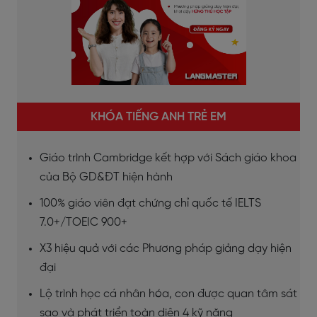
KHÓA TIẾNG ANH TRẺ EM
Giáo trình Cambridge kết hợp với Sách giáo khoa
của Bộ GD&ĐT hiện hành
100% giáo viên đạt chứng chỉ quốc tế IELTS
7.0+/TOEIC 900+
X3 hiệu quả với các Phương pháp giảng dạy hiện
đại
Lộ trình học cá nhân hóa, con được quan tâm sát
sao và phát triển toàn diện 4 kỹ năng