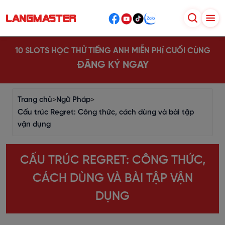
10 SLOTS HỌC THỬ TIẾNG ANH MIỄN PHÍ CUỐI CÙNG
ĐĂNG KÝ NGAY
Trang chủ
>
Ngữ Pháp
>
Cấu trúc Regret: Công thức, cách dùng và bài tập
vận dụng
CẤU TRÚC REGRET: CÔNG THỨC,
CÁCH DÙNG VÀ BÀI TẬP VẬN
DỤNG