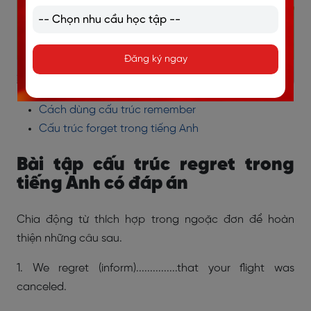
Đăng ký ngay
Xem thêm:
Cách dùng cấu trúc remember
Cấu trúc forget trong tiếng Anh
Bài tập cấu trúc regret trong
tiếng Anh có đáp án
Chia động từ thích hợp trong ngoặc đơn để hoàn
thiện những câu sau.
1. We regret (inform)...............that your flight was
canceled.