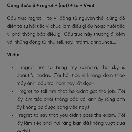
Công thức: S + regret + (not) + to + V-inf
Cấu trúc regret + to V (động từ nguyên thể) dùng để
diễn tả sự hối tiếc vì chưa làm điều gì đó hoặc nuối tiếc
vì phải thông báo điều gì. Cấu trúc này thường đi kèm
với những động từ như tell, say, inform,
announce,…
Ví dụ:
I regret not to bring my camera, the sky is
beautiful today. (Tôi hối tiếc vì không đem theo
máy ảnh, bầu trời hôm nay rất đẹp.)
I regret to tell him that he didn't get the job. (Tôi
lấy làm tiếc phải thông báo với anh ấy rằng anh
ấy không có được công việc này.)
I regret to say that you didn’t pass the exam. (Tôi
lấy làm tiếc phải nói rằng bạn đã không vượt qua
kỳ thi.)