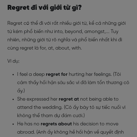
Regret đi với giới từ gì?
Regret có thể đi với rất nhiều giới từ, kể cả những giới
từ kém phổ biến như into, beyond, amongst,... Tuy
nhiên, những giới từ rõ nghĩa và phổ biến nhất khi đi
cùng regret là for, at, about, with.
Ví dụ:
I feel a deep
regret for
hurting her feelings. (Tôi
cảm thấy hối hận sâu sắc vì đã làm tổn thương cô
ấy.)
She expressed her
regret at
not being able to
attend the wedding. (Cô ấy bày tỏ sự tiếc nuối vì
không thể tham dự đám cưới.)
He has no
regrets about
his decision to move
abroad. (Anh ấy không hề hối hận về quyết định