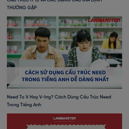
CẤU TRÚC IT IS VÀ CÁC DẠNG CÂU GIẢ ĐỊNH
THƯỜNG GẶP
Need To V Hay V-Ing? Cách Dùng Cấu Trúc Need
Trong Tiếng Anh