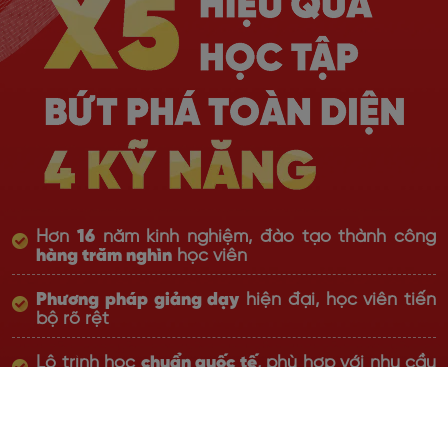
Hơn
16
năm kinh nghiệm, đào tạo thành công
hàng trăm nghìn
học viên
Phương pháp giảng dạy
hiện đại, học viên tiến
bộ rõ rệt
Lộ trình học
chuẩn quốc tế
, phù hợp với nhu cầu
thực tiễn
Giáo viên đạt chuẩn Quốc tế với
chất lượng top
đầu thị trường
, giàu kinh nghiệm