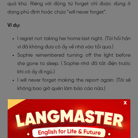
quá khứ. Riêng với động từ forget chỉ được dùng ở
dạng phủ định hoặc chứa “will never forget”.
Ví dụ:
I regret not taking her home last night. (Tôi hối hận
vì đã không đưa cô ấy về nhà vào tối qua.)
Sophie remembered turning off the light before
she gone to sleep. ( Sophie nhớ đã tắt điện trước
khi cô ấy đi ngủ.)
I will never forget making the report again. (Tôi sẽ
không bao giờ quên làm báo cáo nữa.)
Cấu trúc đi với to +V
x
Regret, remember và forget đi với “to + V” sử dụng để
diễn tả hành động xảy ra trước. Lưu ý là đi theo sau
“regret” thường sẽ là các động từ như say, tell, inform.