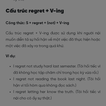
Cấu trúc regret + V-ing
Công thức: S + regret + (not) + V-ing
Cấu trúc regret + V-ing được sử dụng khi người nói
muốn diễn tả sự hối hận về một việc đã thực hiện hoặc
một việc đã xảy ra trong quá khứ.
Ví dụ:
I regret not study hard last semester. (Tôi hối tiếc vì
đã không học tập chăm chỉ trong học kỳ vừa rồi.)
I regret not reading the book last night. (Tôi hối
hận vì tối hôm qua không đọc sách.)
I regret letting her know the truth. (Tôi hối tiếc vì
nói cho cô ấy sự thật.)