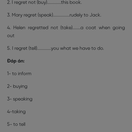
2. I regret not (buy)............this book.
3. Mary regret (speak)..............rudely to Jack.
4. Helen regretted not (take).......a coat when going
out
5. I regret (tell)............you what we have to do.
Đáp án:
1- to inform
2- buying
3- speaking
4-taking
5- to tell