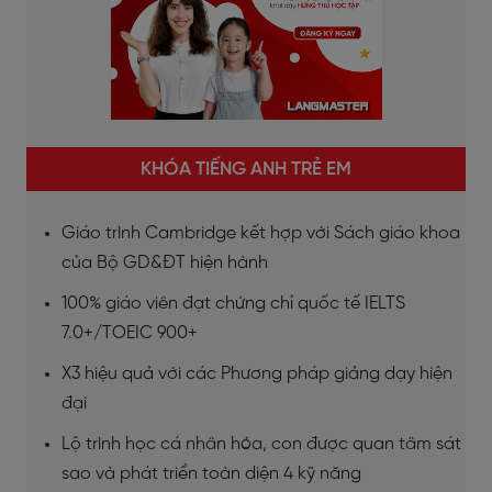
KHÓA TIẾNG ANH TRẺ EM
Giáo trình Cambridge kết hợp với Sách giáo khoa
của Bộ GD&ĐT hiện hành
100% giáo viên đạt chứng chỉ quốc tế IELTS
7.0+/TOEIC 900+
X3 hiệu quả với các Phương pháp giảng dạy hiện
đại
Lộ trình học cá nhân hóa, con được quan tâm sát
sao và phát triển toàn diện 4 kỹ năng