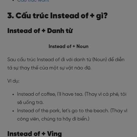
Cấu trúc want
3. Cấu trúc Instead of + gì?
Instead of + Danh từ
Instead of + Noun
Sau cấu trúc Instead of đi với danh từ (Noun) để diễn
tả sự thay thế của một sự vật nào đó.
Ví dụ:
Instead of coffee, I'll have tea. (Thay vì cà phê, tôi
sẽ uống trà.
Instead of the park, let's go to the beach. (Thay vì
công viên, chúng ta hãy đi biển.)
Instead of + Ving