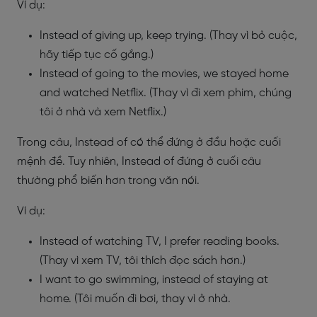
Ví dụ:
Instead of giving up, keep trying. (Thay vì bỏ cuộc,
hãy tiếp tục cố gắng.)
Instead of going to the movies, we stayed home
and watched Netflix. (Thay vì đi xem phim, chúng
tôi ở nhà và xem Netflix.)
Trong câu, Instead of có thể đứng ở đầu hoặc cuối
mệnh đề. Tuy nhiên, Instead of đứng ở cuối câu
thường phổ biến hơn trong văn nói.
Ví dụ:
Instead of watching TV, I prefer reading books.
(Thay vì xem TV, tôi thích đọc sách hơn.)
I want to go swimming, instead of staying at
home. (Tôi muốn đi bơi, thay vì ở nhà.