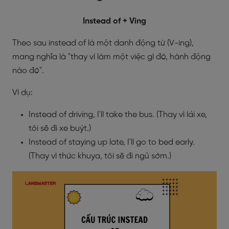
Instead of + Ving
Theo sau instead of là một danh động từ (V-ing),
mang nghĩa là "thay vì làm một việc gì đó, hành động
nào đó".
Ví dụ:
Instead of driving, I'll take the bus. (Thay vì lái xe,
tôi sẽ đi xe buýt.)
Instead of staying up late, I'll go to bed early.
(Thay vì thức khuya, tôi sẽ đi ngủ sớm.)