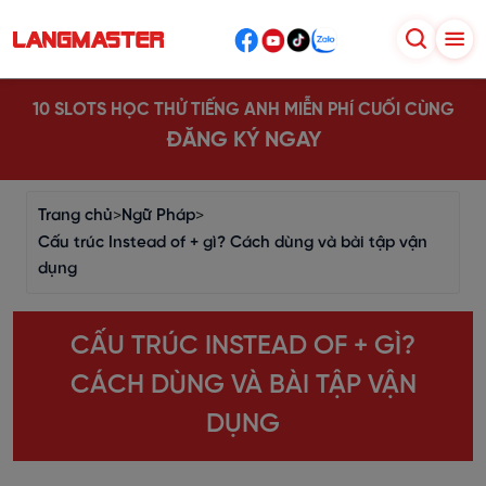
10 SLOTS HỌC THỬ TIẾNG ANH MIỄN PHÍ CUỐI CÙNG
ĐĂNG KÝ NGAY
Trang chủ
>
Ngữ Pháp
>
Cấu trúc Instead of + gì? Cách dùng và bài tập vận
dụng
CẤU TRÚC INSTEAD OF + GÌ?
CÁCH DÙNG VÀ BÀI TẬP VẬN
DỤNG