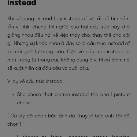
instead
Khi sử dụng instead hay instead of sẽ rất dễ bị nhầm
lẫn vì nhìn chung thì nghĩa của hai cấu trúc này khá
giống nhau đều nói về việc thay cho, thay thế cho cái
gì. Nhưng sự khác nhau ở đây sẽ là cấu trúc instead of
là
một giới từ
trong câu. Còn về cấu trúc instead là
một trạng từ
trong câu không đứng ở vị trí cố định mà
sẽ xuất hiện cả đầu câu và cuối câu.
Ví dụ về cấu trúc instead:
She chose that picture instead the one I picture
chose
( Cô ấy đã chọn bức ảnh đó thay vì bức ảnh tôi đã
chọn )