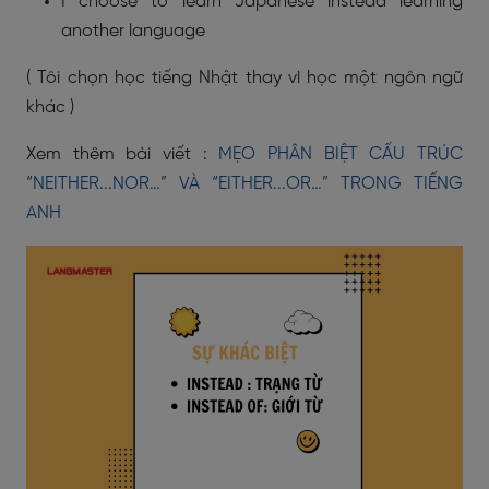
I choose to learn Japanese instead learning
another language
( Tôi chọn học tiếng Nhật thay vì học một ngôn ngữ
khác )
Xem thêm bài viết :
MẸO PHÂN BIỆT CẤU TRÚC
“NEITHER...NOR…” VÀ “EITHER...OR…” TRONG TIẾNG
ANH