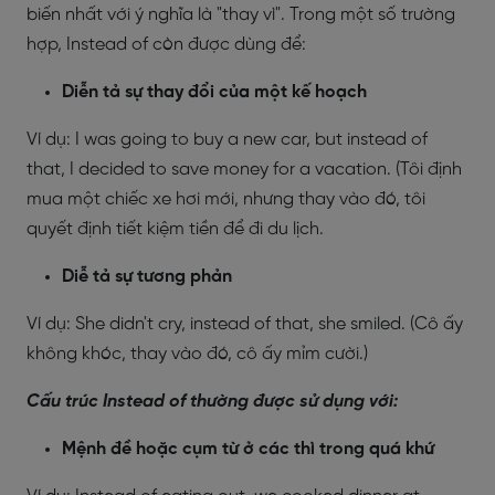
biến nhất với ý nghĩa là "thay vì". Trong một số trường
hợp, Instead of còn được dùng để:
Diễn tả sự thay đổi của một kế hoạch
Ví dụ: I was going to buy a new car, but instead of
that, I decided to save money for a vacation. (Tôi định
mua một chiếc xe hơi mới, nhưng thay vào đó, tôi
quyết định tiết kiệm tiền để đi du lịch.
Diễ tả sự tương phản
Ví dụ: She didn't cry, instead of that, she smiled. (Cô ấy
không khóc, thay vào đó, cô ấy mỉm cười.)
Cấu trúc Instead of thường được sử dụng với:
Mệnh đề hoặc cụm từ ở các thì trong quá khứ