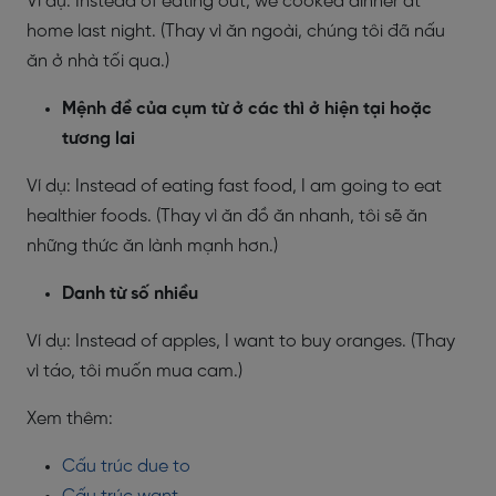
Ví dụ: Instead of eating out, we cooked dinner at
home last night. (Thay vì ăn ngoài, chúng tôi đã nấu
ăn ở nhà tối qua.)
Mệnh đề của cụm từ ở các thì ở hiện tại hoặc
tương lai
Ví dụ: Instead of eating fast food, I am going to eat
healthier foods. (Thay vì ăn đồ ăn nhanh, tôi sẽ ăn
những thức ăn lành mạnh hơn.)
Danh từ số nhiều
Ví dụ: Instead of apples, I want to buy oranges. (Thay
vì táo, tôi muốn mua cam.)
Xem thêm:
Cấu trúc due to