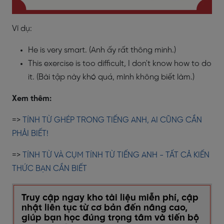
Ví dụ:
He is very smart. (Anh ấy rất thông minh.)
This exercise is too difficult, I don't know how to do
it. (Bài tập này khó quá, mình không biết làm.)
Xem thêm:
=>
TÍNH TỪ GHÉP TRONG TIẾNG ANH, AI CŨNG CẦN
PHẢI BIẾT!
=>
TÍNH TỪ VÀ CỤM TÍNH TỪ TIẾNG ANH - TẤT CẢ KIẾN
THỨC BẠN CẦN BIẾT
Truy cập ngay kho tài liệu miễn phí, cập
nhật liên tục từ cơ bản đến nâng cao,
giúp bạn học đúng trọng tâm và tiến bộ