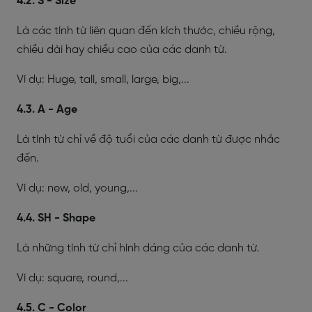
4.2. S - Size
Là các tính từ liên quan đến kích thước, chiều rộng,
chiều dài hay chiều cao của các danh từ.
Ví dụ: Huge, tall, small, large, big,...
4.3. A - Age
Là tính từ chỉ về độ tuổi của các danh từ được nhắc
đến.
Ví dụ: new, old, young,...
4.4. SH - Shape
Là những tính từ chỉ hình dáng của các danh từ.
Ví dụ: square, round,...
4.5. C - Color