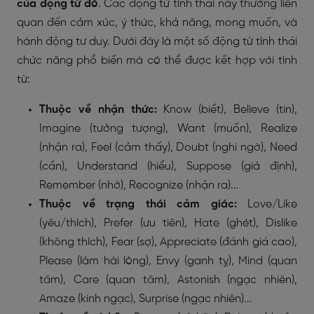
của động từ đó
. Các động từ tình thái này thường liên
quan đến cảm xúc, ý thức, khả năng, mong muốn, và
hành động tư duy. Dưới đây là một số động từ tình thái
chức năng phổ biến mà có thể được kết hợp với tính
từ:
Thuộc về nhận thức:
Know (biết), Believe (tin),
Imagine (tưởng tượng), Want (muốn), Realize
(nhận ra), Feel (cảm thấy), Doubt (nghi ngờ), Need
(cần), Understand (hiểu), Suppose (giả định),
Remember (nhớ), Recognize (nhận ra)...
Thuộc về trạng thái cảm giác:
Love/Like
(yêu/thích), Prefer (ưu tiên), Hate (ghét), Dislike
(không thích), Fear (sợ), Appreciate (đánh giá cao),
Please (làm hài lòng), Envy (ganh tỵ), Mind (quan
tâm), Care (quan tâm), Astonish (ngạc nhiên),
Amaze (kinh ngạc), Surprise (ngạc nhiên)...