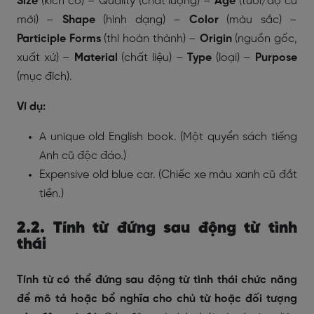
Size
(kích cỡ) – Quality (chất lượng) –
Age
(tuổi/độ cũ
mới) –
Shape
(hình dạng) –
Color
(màu sắc) –
Participle Forms
(thì hoàn thành) –
Origin
(nguồn gốc,
xuất xứ) –
Material
(chất liệu) –
Type
(loại) –
Purpose
(mục đích).
Ví dụ:
A unique old English book. (Một quyển sách tiếng
Anh cũ độc đáo.)
Expensive old blue car. (Chiếc xe màu xanh cũ đắt
tiền.)
2.2. Tính từ đứng sau động từ tình
thái
Tính từ có thể đứng sau động từ tình thái chức năng
để mô tả hoặc bổ nghĩa cho chủ từ hoặc đối tượng