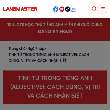
10 SLOTS HỌC THỬ TIẾNG ANH MIỄN PHÍ CUỐI CÙNG
ĐĂNG KÝ NGAY
Trang chủ
>
Ngữ Pháp
>
TÍNH TỪ TRONG TIẾNG ANH (ADJECTIVE): CÁCH
DÙNG, VỊ TRÍ VÀ CÁCH NHẬN BIẾT
TÍNH TỪ TRONG TIẾNG ANH
(ADJECTIVE): CÁCH DÙNG, VỊ TRÍ
VÀ CÁCH NHẬN BIẾT