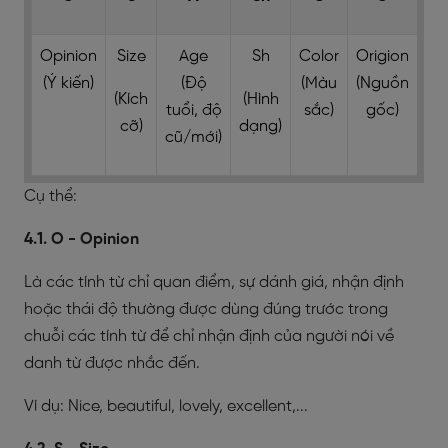
Opinion
Size
Age
Sh
Color
Origion
Ma
(Ý kiến)
(Độ
(Màu
(Nguồn
(
(Kích
(Hình
tuổi, độ
sắc)
gốc)
l
cỡ)
dạng)
cũ/mới)
Cụ thể:
4.1. O - Opinion
Là các tính từ chỉ quan điểm, sự dánh giá, nhận định
hoặc thái độ thường được dùng đúng trước trong
chuỗi các tính từ để chỉ nhận định của người nói về
danh từ được nhắc đến.
Ví dụ: Nice, beautiful, lovely, excellent,...