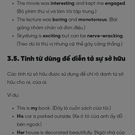
The movie was
interesting
and kept me
engaged
.
(Bộ phim thú vị và làm tôi tập trung.)
The lecture was
boring
and
monotonous
. (Bài
giảng nhàm chán và đơn điệu.)
Skydiving is
exciting
but can be
nerve-wracking
.
(Treo dù là thú vị nhưng có thể gây căng thẳng.)
3.5. Tính từ dùng để diễn tả sự sở hữu
Các tính từ sở hữu được sử dụng để chỉ rõ danh từ sở
hữu cho ai, của ai.
Ví dụ:
This is
my
book. (Đây là cuốn sách của tôi.)
His
car is parked outside. (Xe ô tô của anh ấy đỗ
bên ngoài.)
Her
house is decorated beautifully. (Ngôi nhà của