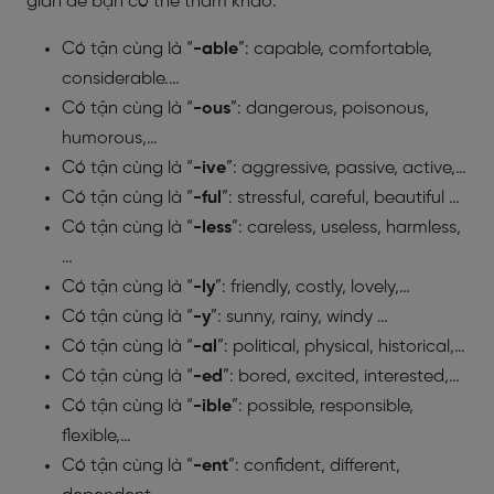
giản để bạn có thể tham khảo:
Có tận cùng là “
-able
”: capable, comfortable,
considerable.…
Có tận cùng là “
-ous
”: dangerous, poisonous,
humorous,…
Có tận cùng là “
-ive
”: aggressive, passive, active,…
Có tận cùng là “
-ful
”: stressful, careful, beautiful …
Có tận cùng là “
-less
”: careless, useless, harmless,
…
Có tận cùng là “
-ly
”: friendly, costly, lovely,…
Có tận cùng là “
-y
”: sunny, rainy, windy …
Có tận cùng là “
-al
”: political, physical, historical,…
Có tận cùng là “
-ed
”: bored, excited, interested,…
Có tận cùng là “
-ible
”: possible, responsible,
flexible,…
Có tận cùng là “
-ent
”: confident, different,