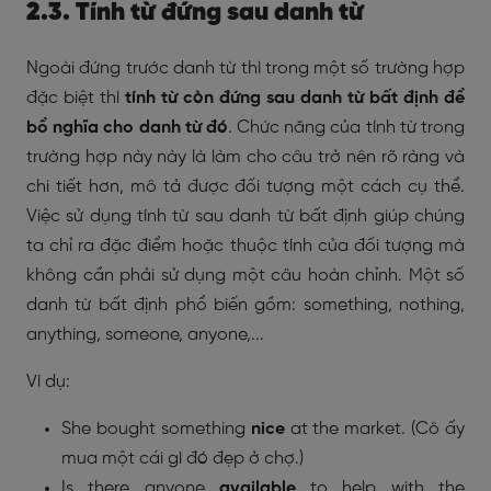
2.3. Tính từ đứng sau danh từ
Ngoài đứng trước danh từ thì trong một số trường hợp
đặc biệt thì
tính từ còn đứng sau danh từ bất định để
bổ nghĩa cho danh từ đó
. Chức năng của tính từ trong
trường hợp này này là làm cho câu trở nên rõ ràng và
chi tiết hơn, mô tả được đối tượng một cách cụ thể.
Việc sử dụng tính từ sau danh từ bất định giúp chúng
ta chỉ ra đặc điểm hoặc thuộc tính của đối tượng mà
không cần phải sử dụng một câu hoàn chỉnh. Một số
danh từ bất định phổ biến gồm: something, nothing,
anything, someone, anyone,...
Ví dụ:
She bought something
nice
at the market. (Cô ấy
mua một cái gì đó đẹp ở chợ.)
Is there anyone
available
to help with the