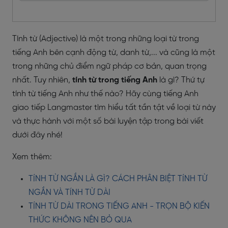
Tính từ (Adjective) là một trong những loại từ trong
tiếng Anh bên cạnh động từ, danh từ,... và cũng là một
trong những chủ điểm ngữ pháp cơ bản, quan trọng
nhất. Tuy nhiên,
tính từ trong tiếng Anh
là gì? Thứ tự
tính từ tiếng Anh như thế nào? Hãy cùng tiếng Anh
giao tiếp Langmaster tìm hiểu tất tần tật về loại từ này
và thực hành với một số bài luyện tập trong bài viết
dưới đây nhé!
Xem thêm:
TÍNH TỪ NGẮN LÀ GÌ? CÁCH PHÂN BIỆT TÍNH TỪ
NGẮN VÀ TÍNH TỪ DÀI
TÍNH TỪ DÀI TRONG TIẾNG ANH - TRỌN BỘ KIẾN
THỨC KHÔNG NÊN BỎ QUA