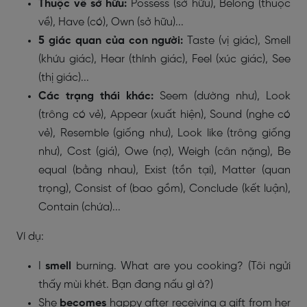
Thuộc về sở hữu:
Possess (sở hữu), Belong (thuộc
về), Have (có), Own (sở hữu)...
5 giác quan của con người:
Taste (vị giác), Smell
(khứu giác), Hear (thính giác), Feel (xúc giác), See
(thị giác)...
Các trạng thái khác:
Seem (dường như), Look
(trông có vẻ), Appear (xuất hiện), Sound (nghe có
vẻ), Resemble (giống như), Look like (trông giống
như), Cost (giá), Owe (nợ), Weigh (cân nặng), Be
equal (bằng nhau), Exist (tồn tại), Matter (quan
trọng), Consist of (bao gồm), Conclude (kết luận),
Contain (chứa)...
Ví dụ:
I
smell
burning. What are you cooking? (Tôi ngửi
thấy mùi khét. Bạn đang nấu gì à?)
She
becomes
happy after receiving a gift from her