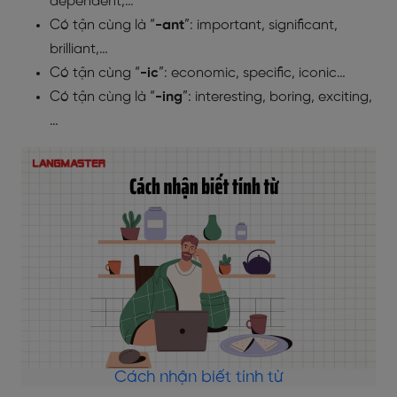
dependent,…
Có tận cùng là “
-ant
”: important, significant,
brilliant,…
Có tận cùng “
-ic
”: economic, specific, iconic…
Có tận cùng là “
-ing
”: interesting, boring, exciting,
…
Cách nhận biết tính từ