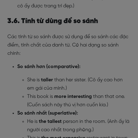
cô ấy được trang trí đẹp.)
3.6. Tính từ dùng để so sánh
Các tính từ so sánh được sử dụng để so sánh các đặc
điểm, tính chất của danh từ. Có hai dạng so sánh
chính:
So sánh hơn (comparative):
She is
taller
than her sister. (Cô ấy cao hơn
em gái của mình.)
This book is
more interesting
than that one.
(Cuốn sách này thú vị hơn cuốn kia.)
So sánh nhất (superlative):
He is
the
tallest
person in the room. (Anh ấy là
người cao nhất trong phòng.)