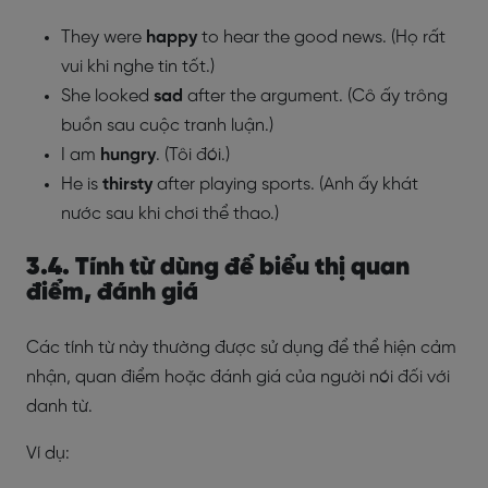
They were
happy
to hear the good news. (Họ rất
vui khi nghe tin tốt.)
She looked
sad
after the argument. (Cô ấy trông
buồn sau cuộc tranh luận.)
I am
hungry
. (Tôi đói.)
He is
thirsty
after playing sports. (Anh ấy khát
nước sau khi chơi thể thao.)
3.4. Tính từ dùng để biểu thị quan
điểm, đánh giá
Các tính từ này thường được sử dụng để thể hiện cảm
nhận, quan điểm hoặc đánh giá của người nói đối với
danh từ.
Ví dụ: