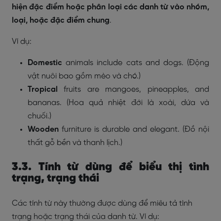
hiện đặc điểm hoặc phân loại các danh từ vào nhóm,
loại, hoặc đặc điểm chung
.
Ví dụ:
Domestic
animals include cats and dogs. (Động
vật nuôi bao gồm mèo và chó.)
Tropical
fruits are mangoes, pineapples, and
bananas. (Hoa quả nhiệt đới là xoài, dứa và
chuối.)
Wooden
furniture is durable and elegant. (Đồ nội
thất gỗ bền và thanh lịch.)
3.3. Tính từ dùng để biểu thị tình
trạng, trạng thái
Các tính từ này thường được dùng để miêu tả tình
trạng hoặc trạng thái của danh từ. Ví dụ: