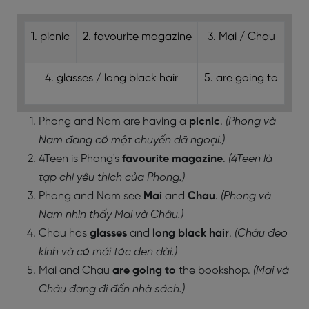
1. picnic
2. favourite magazine
3. Mai / Chau
4. glasses / long black hair
5. are going to
Phong and Nam are having a
picnic
.
(Phong và
Nam đang có một chuyến dã ngoại.)
4Teen is Phong's
favourite magazine
.
(4Teen là
tạp chí yêu thích của Phong.)
Phong and Nam see
Mai
and
Chau
.
(Phong và
Nam nhìn thấy Mai và Châu.)
Chau has
glasses
and
long black hair
.
(Châu đeo
kính và có mái tóc đen dài.)
Mai and Chau
are going to
the bookshop.
(Mai và
Châu đang đi đến nhà sách.)