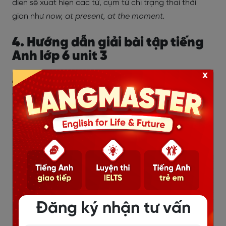
diễn sẽ xuất hiện các từ, cụm từ chỉ trạng thái thời
gian như
now, at present, at the moment.
4. Hướng dẫn giải bài tập tiếng
Anh lớp 6 unit 3
x
4.1 Tiếng Anh lớp 6 unit 3 Getting
Started
A surprise guest (Một vị khách bất ngờ)
Bài tập 1: Listen and read. (Nghe và đọc.)
Đăng ký nhận tư vấn