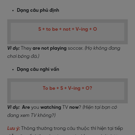
Dạng câu phủ định
S + to be + not + V-ing + O
Ví dụ:
They
are not playing
soccer.
(Họ không đang
chơi bóng đá.)
Dạng câu nghi vấn
To be + S + V-ing + O?
Ví dụ:
Are
you
watching
TV
now
?
(Hiện tại bạn có
đang xem TV không?)
Lưu ý:
Thông thường trong câu thuộc thì hiện tại tiếp