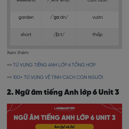
weekend
/ˌwiːkˈend/
cuối tuần
garden
/ˈɡɑːdn/
vườn
short
/ʃɔːt/
thấp
Xem thêm:
=>
TỪ VỰNG TIẾNG ANH LỚP 6 TỔNG HỢP
=>
100+ TỪ VỰNG VỀ TÍNH CÁCH CON NGƯỜI
2. Ngữ âm tiếng Anh lớp 6 Unit 3