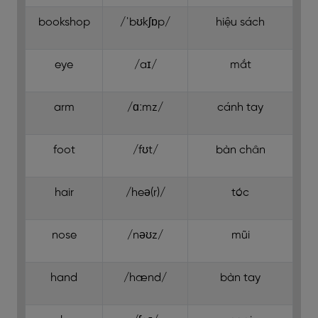
bookshop
/ˈbʊkʃɒp/
hiệu sách
eye
/aɪ/
mắt
arm
/ɑːmz/
cánh tay
foot
/fʊt/
bàn chân
hair
/heə(r)/
tóc
nose
/nəʊz/
mũi
hand
/hænd/
bàn tay