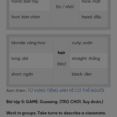
hand:
bàn tay
face:
mặt
(to / nhỏ)
foot:
bàn chân
head:
đầu
blonde:
vàng hoa
curly:
xoăn
hair
long:
dài
straight:
thẳng
(tóc)
short:
ngắn
black:
đen
Xem thêm:
TỪ VỰNG TIẾNG ANH VỀ CƠ THỂ NGƯỜI
Bài tập 5: GAME. Guessing. (TRÒ CHƠI. Suy đoán.)
Work in groups. Take turns to describe a classmate.