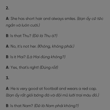
2.
A
: She has short hair and always smiles.
(Bạn ấy có tóc
ngắn và luôn cười.)
B
: Is that Thu?
(Đó là Thu à?)
A
: No, it’s not her.
(Không, không phải.)
B
: Is it Mai?
(Là Mai đúng không?)
A
: Yes, that's right!
(Đúng rồi!)
3.
A
: He is very good at football and wears a red cap.
(Bạn ấy rất giỏi bóng đá và đội mũ lưỡi trai màu đỏ.)
B
: Is that Nam?
(Đó là Nam phải không?)