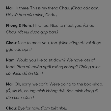
Mai
: Hi there. This is my friend Chau.
(Chào các bạn.
Đây là bạn của mình, Châu.)
Phong & Nam
: Hi, Chau, Nice to meet you.
(Chào
Châu, rất vui được gặp bạn.)
Chau
: Nice to meet you, too.
(Mình cũng rất vui được
gặp các bạn.)
Nam
: Would you like to sit down? We have lots of
food.
(Bạn có muốn ngồi xuống không? Chúng mình
có nhiều đồ ăn lắm.)
Mai
: Oh, sorry, we can't. We're going to the bookshop.
(Ồ, xin lỗi, chúng mình không thể. Bọn mình đang đi
đến tiệm sách.)
Chau
: Bye for now.
(Tạm biệt nhé.)