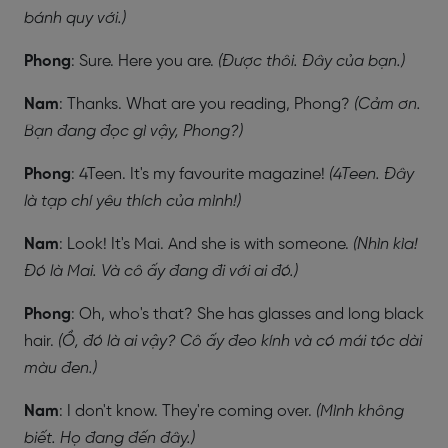
bánh quy với.)
Phong
: Sure. Here you are.
(Được thôi. Đây của bạn.)
Nam
: Thanks. What are you reading, Phong?
(Cảm ơn.
Bạn đang đọc gì vậy, Phong?)
Phong
: 4Teen. It's my favourite magazine!
(4Teen. Đây
là tạp chí yêu thích của mình!)
Nam
: Look! It's Mai. And she is with someone.
(Nhìn kìa!
Đó là Mai. Và cô ấy đang đi với ai đó.)
Phong
: Oh, who's that? She has glasses and long black
hair.
(Ồ, đó là ai vậy? Cô ấy đeo kính và có mái tóc dài
màu đen.)
Nam
: I don't know. They're coming over.
(Mình không
biết. Họ đang đến đây.)