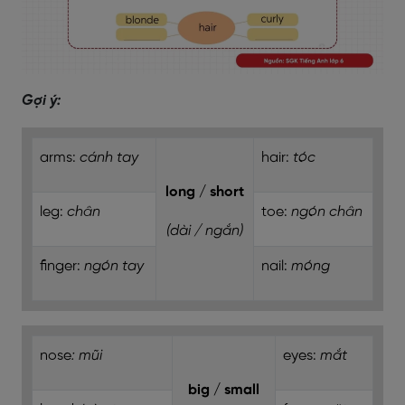
Gợi ý:
arms:
cánh tay
hair:
tóc
long / short
leg:
chân
toe:
ngón chân
(dài / ngắn)
finger:
ngón tay
nail:
móng
nose
: mũi
eyes:
mắt
big / small