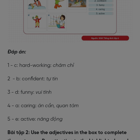
Đáp án:
1 - c: hard-working:
chăm chỉ
2 - b: confident:
tự tin
3 - d: funny:
vui tính
4 - a: caring:
ân cần, quan tâm
5 - e: active:
năng động
Bài tập 2: Use the adjectives in the box to complete