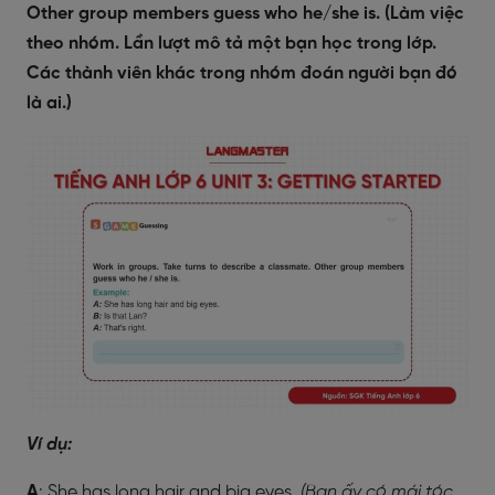
Other group members guess who he/she is. (Làm việc
theo nhóm. Lần lượt mô tả một bạn học trong lớp.
Các thành viên khác trong nhóm đoán người bạn đó
là ai.)
Ví dụ:
A
: She has long hair and big eyes.
(Bạn ấy có mái tóc