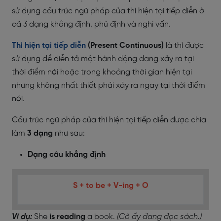
sử dụng cấu trúc ngữ pháp của thì hiện tại tiếp diễn ở
cả 3 dạng khẳng định, phủ định và nghi vấn.
Thì hiện tại tiếp diễn
(Present Continuous)
là thì được
sử dụng để diễn tả một hành động đang xảy ra tại
thời điểm nói hoặc trong khoảng thời gian hiện tại
nhưng không nhất thiết phải xảy ra ngay tại thời điểm
nói.
Cấu trúc ngữ pháp của thì hiện tại tiếp diễn được chia
làm
3 dạng
như sau:
Dạng câu khẳng định
S + to be + V-ing + O
Ví dụ:
She
is reading
a book.
(Cô ấy đang đọc sách.)