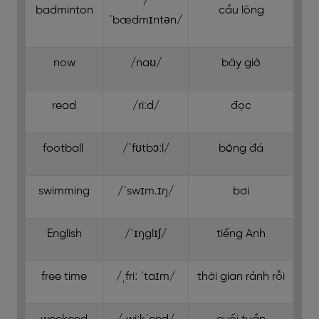
/
badminton
cầu lông
ˈbædmɪntən/
now
/naʊ/
bây giờ
read
/riːd/
đọc
football
/ˈfʊtbɔːl/
bóng đá
swimming
/ˈswɪm.ɪŋ/
bơi
English
/ˈɪŋglɪʃ/
tiếng Anh
free time
/ˌfriː ˈtaɪm/
thời gian rảnh rỗi