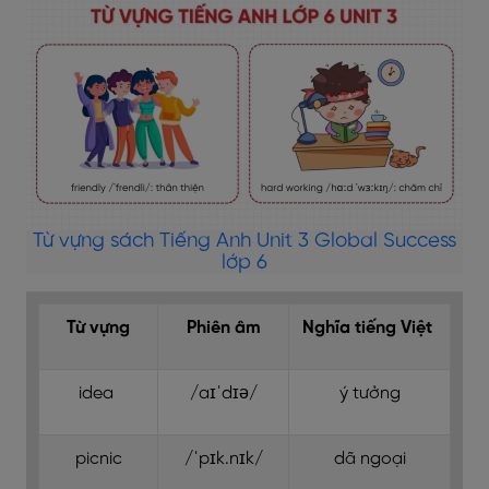
Từ vựng sách Tiếng Anh Unit 3 Global Success
lớp 6
Từ vựng
Phiên âm
Nghĩa tiếng Việt
idea
/aɪˈdɪə/
ý tưởng
picnic
/ˈpɪk.nɪk/
dã ngoại