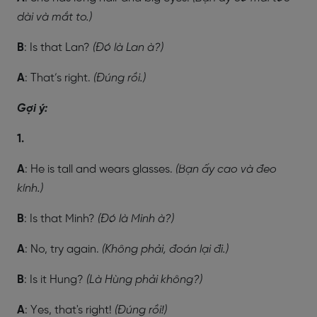
dài và mắt to.)
B
: Is that Lan?
(Đó là Lan à?)
A
: That’s right.
(Đúng rồi.)
Gợi ý:
1.
A
: He is tall and wears glasses.
(Bạn ấy cao và đeo
kính.)
B
: Is that Minh?
(Đó là Minh à?)
A
: No, try again.
(Không phải, đoán lại đi.)
B
: Is it Hung?
(Là Hùng phải không?)
A
: Yes, that's right!
(Đúng rồi!)