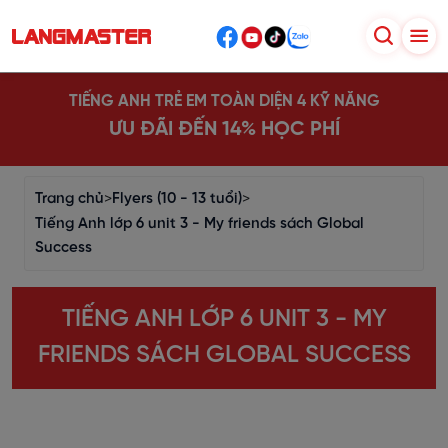
TIẾNG ANH TRẺ EM TOÀN DIỆN 4 KỸ NĂNG
ƯU ĐÃI ĐẾN 14% HỌC PHÍ
Trang chủ
>
Flyers (10 - 13 tuổi)
>
Tiếng Anh lớp 6 unit 3 - My friends sách Global
Success
TIẾNG ANH LỚP 6 UNIT 3 - MY
FRIENDS SÁCH GLOBAL SUCCESS