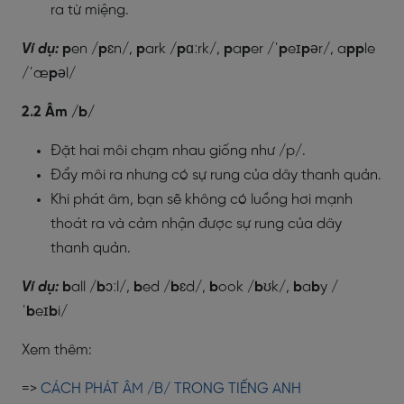
ra từ miệng.
Ví dụ:
p
en /
p
ɛn/,
p
ark /
p
ɑːrk/,
p
a
p
er /ˈ
p
eɪ
p
ər/, a
pp
le
/ˈæ
p
əl/
2.2 Âm /b/
Đặt hai môi chạm nhau giống như /p/.
Đẩy môi ra nhưng có sự rung của dây thanh quản.
Khi phát âm, bạn sẽ không có luồng hơi mạnh
thoát ra và cảm nhận được sự rung của dây
thanh quản.
Ví dụ:
b
all /
b
ɔːl/,
b
ed /
b
ɛd/,
b
ook /
b
ʊk/,
b
a
b
y /
ˈ
b
eɪ
b
i/
Xem thêm:
=>
CÁCH PHÁT ÂM /B/ TRONG TIẾNG ANH