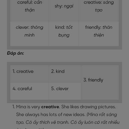
careful:
cẩn
creative:
sáng
shy:
ngại
thận
tạo
clever:
thông
kind:
tốt
friendly:
thân
minh
bụng
thiện
Đáp án:
1. creative
2. kind
3. friendly
4. careful
5. clever
Mina is very
creative
. She likes
drawing pictures
.
She always has lots of
new ideas.
(Mina rất sáng
tạo. Cô ấy thích vẽ tranh. Cô ấy luôn có rất nhiều