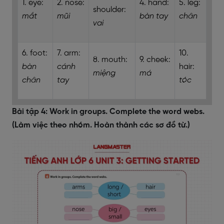
1. eye:
2. nose:
4. hand:
5. leg:
shoulder:
mắt
mũi
bàn tay
chân
vai
6. foot:
7. arm:
10.
8. mouth:
9. cheek:
bàn
cánh
hair:
miệng
má
chân
tay
tóc
Bài tập 4: Work in groups. Complete the word webs.
(Làm việc theo nhóm. Hoàn thành các sơ đồ từ.)