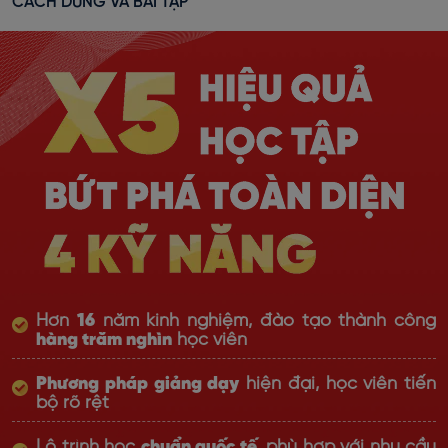
CÁCH DÙNG VÀ BÀI TẬP
Hơn
16
năm kinh nghiệm, đào tạo thành công
hàng trăm nghìn
học viên
Phương pháp giảng dạy
hiện đại, học viên tiến
bộ rõ rệt
Lộ trình học
chuẩn quốc tế
, phù hợp với nhu cầu