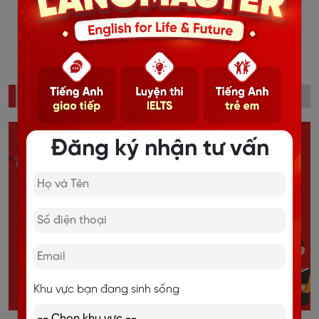
‹
1
2
3
4
5
6
7
8
9
10
...
24
25
›
ĐỌC NHIỀU
Đăng ký nhận tư vấn
Khu vực bạn đang sinh sống