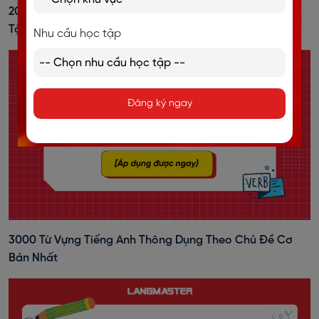
20+ Cách Đánh Trọng Âm Tiếng Anh Dễ Nhớ, Kèm Bài
Tập Vận Dụng
Nhu cầu học tập
Đăng ký ngay
3000 Từ Vựng Tiếng Anh Thông Dụng Theo Chủ Đề Cơ
Bản Nhất