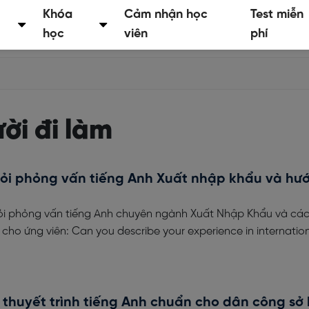
Khóa
Cảm nhận học
Test miễn
học
viên
phí
ời đi làm
ỏi phỏng vấn tiếng Anh Xuất nhập khẩu và hư
i phỏng vấn tiếng Anh chuyên ngành Xuất Nhập Khẩu và các
 cho ứng viên: Can you describe your experience in internatio
 thuyết trình tiếng Anh chuẩn cho dân công sở