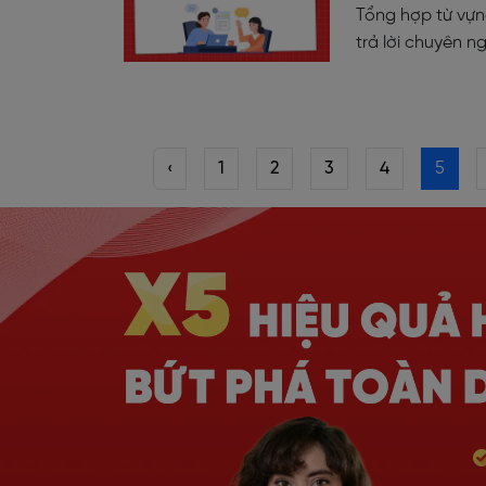
Tổng hợp từ vựn
trả lời chuyên n
‹
1
2
3
4
5