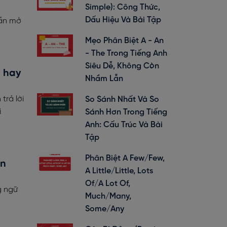
Simple): Công Thức,
Dấu Hiệu Và Bài Tập
hần mở
Mẹo Phân Biệt A - An
- The Trong Tiếng Anh
Siêu Dễ, Không Còn
i hay
Nhầm Lẫn
trả lời
So Sánh Nhất Và So
i
Sánh Hơn Trong Tiếng
Anh: Cấu Trúc Và Bài
Tập
Phân Biệt A Few/Few,
ấn
A Little/Little, Lots
Of/A Lot Of,
g ngữ
Much/Many,
Some/Any