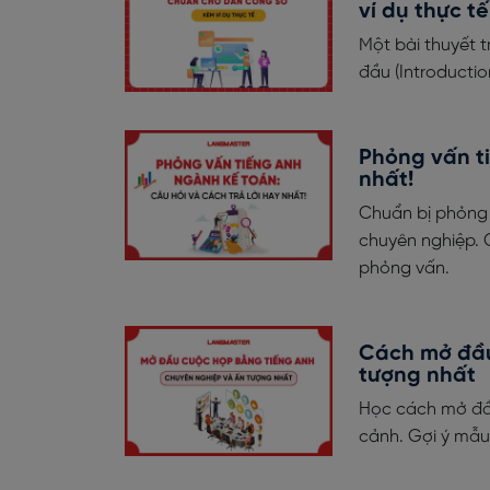
ví dụ thực tế
Một bài thuyết 
đầu (Introductio
Phỏng vấn ti
nhất!
Chuẩn bị phỏng 
chuyên nghiệp. C
phỏng vấn.
Cách mở đầu
tượng nhất
Học cách mở đầ
cảnh. Gợi ý mẫu 