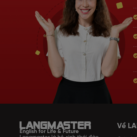
Về L
English for Life & Future