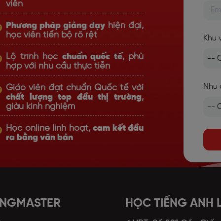
viên
Phương pháp giảng dạy
hiện đại,
học viên tiến bộ rõ rệt
Khu 
Lộ trình học
chuẩn quốc tế
, phù
hợp với nhu cầu thực tiễn
Nhu 
Giáo viên đạt chuẩn Quốc tế với
chất lượng top đầu thị trường
,
giàu kinh nghiệm
Học online linh hoạt,
cam kết đầu
ra bằng văn bản
ANGMASTER
HỌC TIẾNG ANH