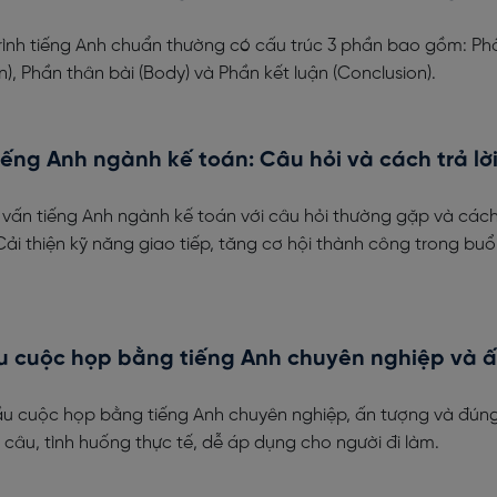
trình tiếng Anh chuẩn thường có cấu trúc 3 phần bao gồm: P
n), Phần thân bài (Body) và Phần kết luận (Conclusion).
ếng Anh ngành kế toán: Câu hỏi và cách trả lờ
vấn tiếng Anh ngành kế toán với câu hỏi thường gặp và cách 
ải thiện kỹ năng giao tiếp, tăng cơ hội thành công trong buổ
 cuộc họp bằng tiếng Anh chuyên nghiệp và 
u cuộc họp bằng tiếng Anh chuyên nghiệp, ấn tượng và đún
câu, tình huống thực tế, dễ áp dụng cho người đi làm.