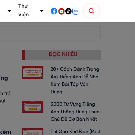
Thư
viện
ĐỌC NHIỀU
20+ Cách Đánh Trọng
Âm Tiếng Anh Dễ Nhớ,
ớng
Kèm Bài Tập Vận
Dụng
h trả
nal
3000 Từ Vựng Tiếng
Anh Thông Dụng Theo
Chủ Đề Cơ Bản Nhất
 kèm
Thì Quá Khứ Đơn (past