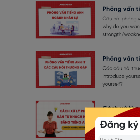
Phỏng vấn ti
Câu hỏi phỏng v
why do you want
strength/weakn
Phỏng vấn ti
Các câu hỏi thườ
introduce yours
yourself?
Cách xử lý 
nghiệp, hiệ
Đăng ký
Gợi ý những từ 
chuyên nghiệp, h