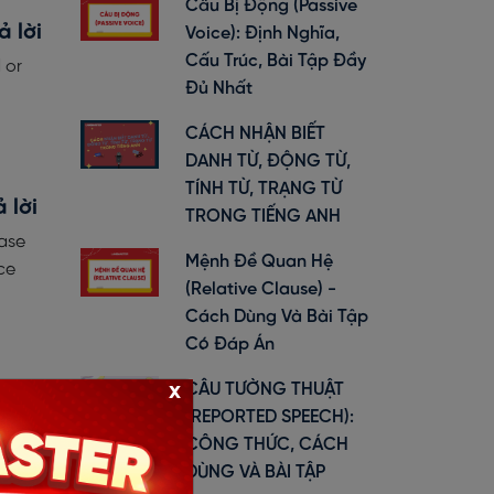
Câu Bị Động (Passive
 lời
Voice): Định Nghĩa,
Cấu Trúc, Bài Tập Đầy
 or
Đủ Nhất
CÁCH NHẬN BIẾT
DANH TỪ, ĐỘNG TỪ,
TÍNH TỪ, TRẠNG TỪ
 lời
TRONG TIẾNG ANH
ease
Mệnh Đề Quan Hệ
ce
(Relative Clause) -
Cách Dùng Và Bài Tập
Có Đáp Án
n
x
CÂU TƯỜNG THUẬT
(REPORTED SPEECH):
cực
CÔNG THỨC, CÁCH
DÙNG VÀ BÀI TẬP