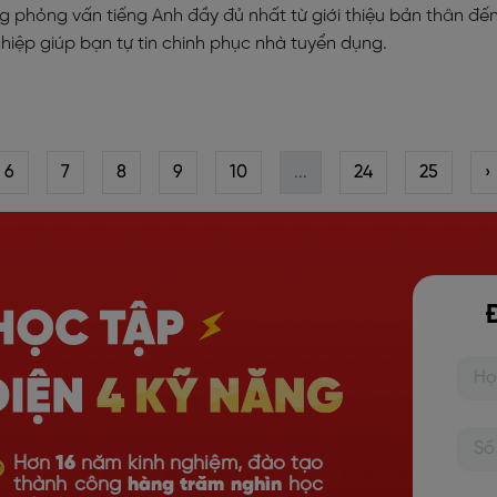
g phỏng vấn tiếng Anh đầy đủ nhất từ giới thiệu bản thân đế
ghiệp giúp bạn tự tin chinh phục nhà tuyển dụng.
6
7
8
9
10
...
24
25
›
Hơn
16
năm kinh nghiệm, đào tạo
thành công
hàng trăm nghìn
học