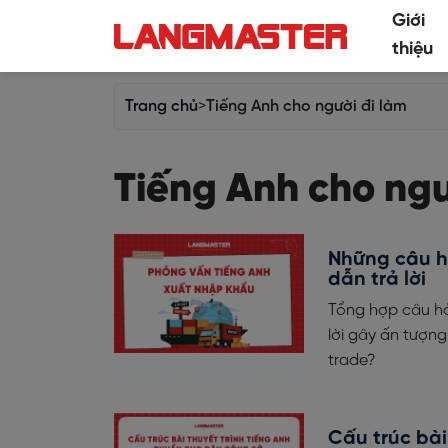
Giới
thiệu
Trang chủ
>
Tiếng Anh cho người đi làm
Tiếng Anh cho ngư
Những câu h
dẫn trả lời
Tổng hợp câu hỏ
lời gây ấn tượng
trade?
Cấu trúc bài