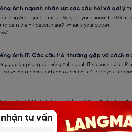
ếng Anh ngành nhân sự: các câu hỏi và gợi ý trả
ấn tiếng Anh ngành nhân sự: Why did you choose the HR field
 to be in the HR department?; What is your biggest
ess?
ếng Anh IT: Các câu hỏi thường gặp và cách trả
ng gặp khi phỏng vấn tiếng Anh ngành IT và cách trả lời: Pl
elf so we can understand each other better?, Can you introdu
phàn nàn từ khách hàng bằng tiếng Anh chuyê
u quả
 nhận tư vấn
vựng, mẫu câu xử lý phàn nàn từ khách hàng bằng tiếng Anh 
iệu quả cho người đi làm.