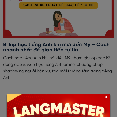
Bí kíp học tiếng Anh khi mới đến Mỹ – Cách
nhanh nhất để giao tiếp tự tin
Cách học tiếng Anh khi mới đến Mỹ: tham gia lớp học ESL,
dùng app & web học tiếng Anh online, phương pháp
shadowing người bản xứ, tạo môi trường tắm trong tiếng
Anh
x
‹
1
2
...
5
6
7
8
9
10