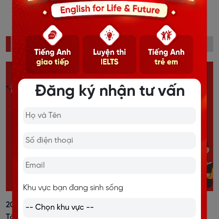
11
...
24
25
›
ĐỌC NHIỀU
Đăng ký nhận tư vấn
Khu vực bạn đang sinh sống
20+ Cách Đánh Trọng Âm Tiếng Anh Dễ Nhớ, Kèm Bài
Tập Vận Dụng