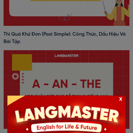
Thì Quá Khứ Đơn (past Simple): Công Thức, Dấu Hiệu Và
Bài Tập
x