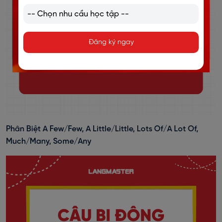
Đăng ký ngay
Phân Biệt A Few/Few, A Little/Little, Lots Of/A Lot Of,
Much/Many, Some/Any