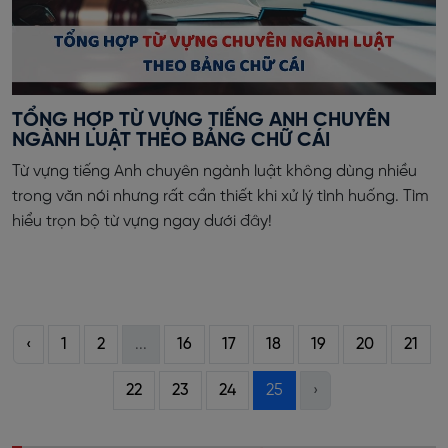
TỔNG HỢP TỪ VỰNG TIẾNG ANH CHUYÊN
NGÀNH LUẬT THEO BẢNG CHỮ CÁI
Từ vựng tiếng Anh chuyên ngành luật không dùng nhiều
trong văn nói nhưng rất cần thiết khi xử lý tình huống. Tìm
hiểu trọn bộ từ vựng ngay dưới đây!
‹
1
2
...
16
17
18
19
20
21
22
23
24
25
›