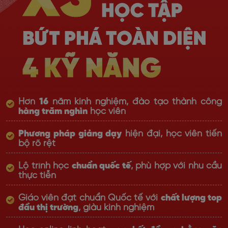
Hơn
16
năm kinh nghiệm, đào tạo thành công
hàng trăm nghìn
học viên
Phương pháp giảng dạy
hiện đại, học viên tiến
bộ rõ rệt
Lộ trình học
chuẩn quốc tế
, phù hợp với nhu cầu
thực tiễn
Giáo viên đạt chuẩn Quốc tế với
chất lượng top
đầu thị trường
, giàu kinh nghiệm