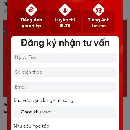
Mẹo Phân Biệt A - An - The Trong Tiếng Anh Siêu Dễ,
Không Còn Nhầm Lẫn
Đăng ký nhận tư vấn
Khu vực bạn đang sinh sống
So Sánh Nhất Và So Sánh Hơn Trong Tiếng Anh: Cấu Trúc
Và Bài Tập
Nhu cầu học tập