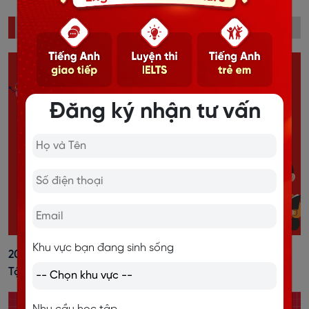
ĐỌC NHIỀU
Đăng ký nhận tư vấn
Khu vực bạn đang sinh sống
20+ Cách Đánh Trọng Âm Tiếng Anh Dễ Nhớ, Kèm Bài
Tập Vận Dụng