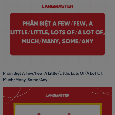
Phân Biệt A Few/Few, A Little/Little, Lots Of/A Lot Of,
Much/Many, Some/Any