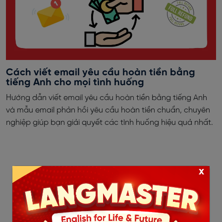
Cách viết email yêu cầu hoàn tiền bằng
tiếng Anh cho mọi tình huống
Hướng dẫn viết email yêu cầu hoàn tiền bằng tiếng Anh
và mẫu email phản hồi yêu cầu hoàn tiền chuẩn, chuyên
nghiệp giúp bạn giải quyết các tình huống hiệu quả nhất.
x
‹
1
2
3
4
5
6
7
8
9
10
...
24
25
›