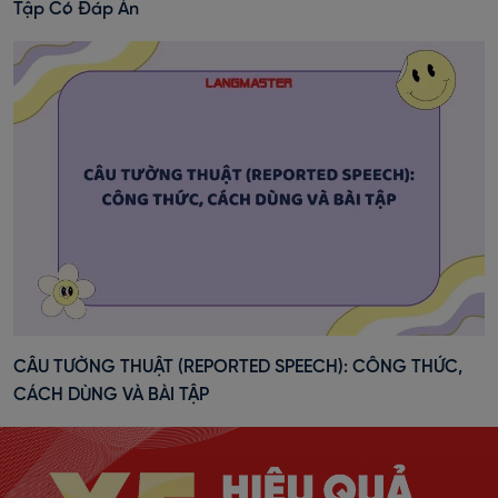
Tập Có Đáp Án
CÂU TƯỜNG THUẬT (REPORTED SPEECH): CÔNG THỨC,
CÁCH DÙNG VÀ BÀI TẬP