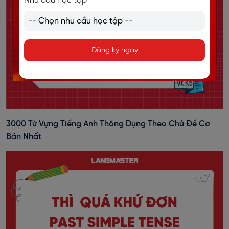
Nhu cầu học tập
Đăng ký ngay
3000 Từ Vựng Tiếng Anh Thông Dụng Theo Chủ Đề Cơ
Bản Nhất