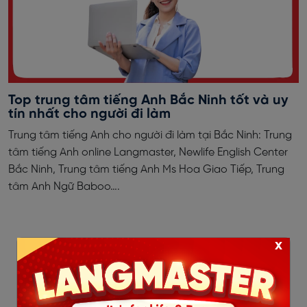
Top trung tâm tiếng Anh Bắc Ninh tốt và uy
tín nhất cho người đi làm
Trung tâm tiếng Anh cho người đi làm tại Bắc Ninh: Trung
tâm tiếng Anh online Langmaster, Newlife English Center
Bắc Ninh, Trung tâm tiếng Anh Ms Hoa Giao Tiếp, Trung
tâm Anh Ngữ Baboo….
x
‹
1
2
...
6
7
8
9
10
11
12
...
24
25
›