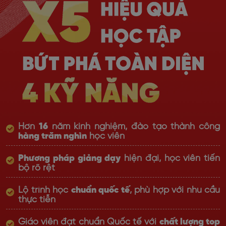
Hơn
16
năm kinh nghiệm, đào tạo thành công
hàng trăm nghìn
học viên
Phương pháp giảng dạy
hiện đại, học viên tiến
bộ rõ rệt
Lộ trình học
chuẩn quốc tế
, phù hợp với nhu cầu
thực tiễn
Giáo viên đạt chuẩn Quốc tế với
chất lượng top