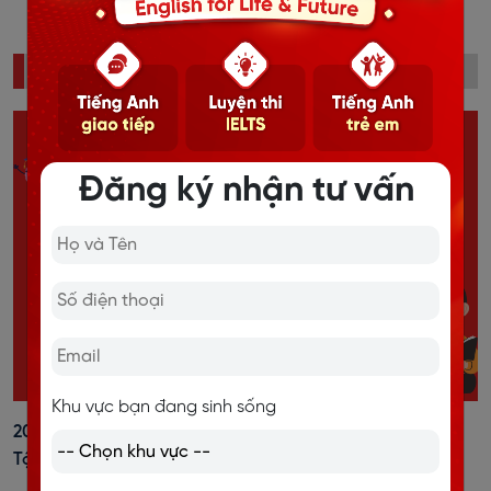
ĐỌC NHIỀU
Đăng ký nhận tư vấn
Khu vực bạn đang sinh sống
20+ Cách Đánh Trọng Âm Tiếng Anh Dễ Nhớ, Kèm Bài
Tập Vận Dụng