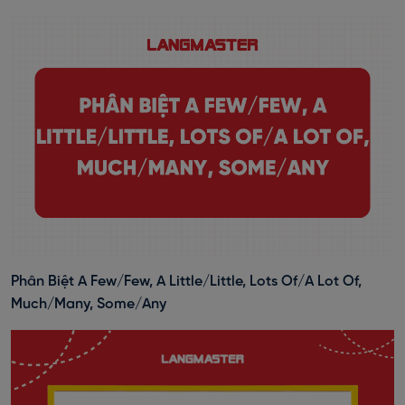
Phân Biệt A Few/Few, A Little/Little, Lots Of/A Lot Of,
Much/Many, Some/Any