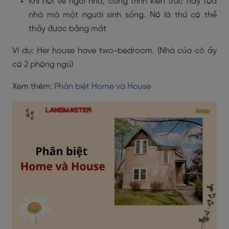
Khi nói về ngôi nhà, công trình kiến trúc hay tòa
nhà mà một người sinh sống. Nó là thứ có thể
thấy được bằng mắt
Ví dụ: Her house have two-bedroom. (Nhà của cô ấy
có 2 phòng ngủ)
Xem thêm:
Phân biệt Home và House