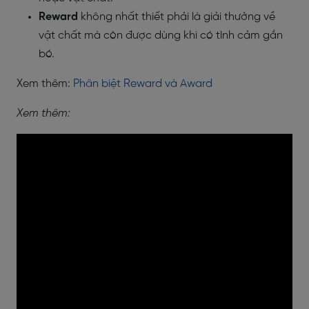
Reward
không nhất thiết phải là giải thưởng về
vật chất mà còn được dùng khi có tình cảm gắn
bó.
Xem thêm:
Phân biệt Reward và Award
Xem thêm: