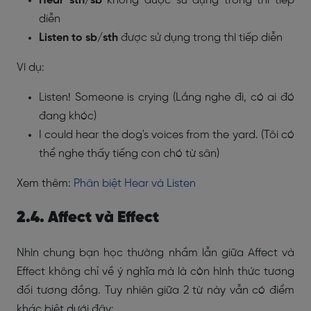
Hear sth/sb
không được sử dụng trong thì tiếp
diễn
Listen to sb/sth
được sử dụng trong thì tiếp diễn
Ví dụ:
Listen! Someone is crying (Lắng nghe đi, có ai đó
đang khóc)
I could hear the dog's voices from the yard. (Tôi có
thể nghe thấy tiếng con chó từ sân)
Xem thêm:
Phân biệt Hear và Listen
2.4. Affect và Effect
Nhìn chung bạn học thường nhầm lẫn giữa Affect và
Effect không chỉ về ý nghĩa mà là còn hình thức tương
đối tương đồng. Tuy nhiên giữa 2 từ này vẫn có điểm
khác biệt dưới đây: