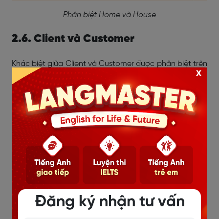
Phân biệt Home và House
2.6. Client và Customer
Khác biệt giữa Client và Customer được phân biệt trên
x
nhiều phương diện dưới đây:
Về nội dung:
Client
là khách hàng sử dụng dịch vụ như giải
pháp, lời khuyên… từ nguồn có chuyên môn cho
từng trường hợp cụ thể của khách hàng
Customer
là người mua hàng hóa từ một cửa
hàng hay tổ chức sẵn có nào đó.
Về cách sử dụng:
Đăng ký nhận tư vấn
Customer
chỉ hoàn thành hành vi mua trong 1 lần,