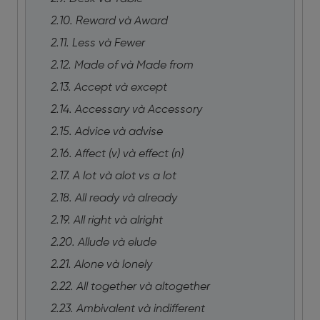
2.10. Reward và Award
2.11. Less và Fewer
2.12. Made of và Made from
2.13. Accept và except
2.14. Accessary và Accessory
2.15. Advice và advise
2.16. Affect (v) và effect (n)
2.17. A lot và alot vs a lot
2.18. All ready và already
2.19. All right và alright
2.20. Allude và elude
2.21. Alone và lonely
2.22. All together và altogether
2.23. Ambivalent và indifferent