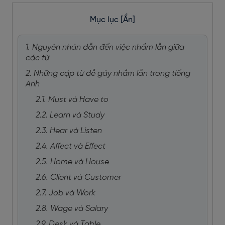
Mục lục
[Ẩn]
1. Nguyên nhân dẫn đến việc nhầm lẫn giữa
các từ
2. Những cặp từ dễ gây nhầm lẫn trong tiếng
Anh
2.1. Must và Have to
2.2. Learn và Study
2.3. Hear và Listen
2.4. Affect và Effect
2.5. Home và House
2.6. Client và Customer
2.7. Job và Work
2.8. Wage và Salary
2.9. Desk và Table