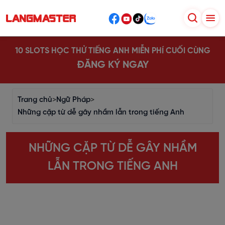
10 SLOTS HỌC THỬ TIẾNG ANH MIỄN PHÍ CUỐI CÙNG
ĐĂNG KÝ NGAY
Trang chủ
>
Ngữ Pháp
>
Những cặp từ dễ gây nhầm lẫn trong tiếng Anh
NHỮNG CẶP TỪ DỄ GÂY NHẦM
LẪN TRONG TIẾNG ANH