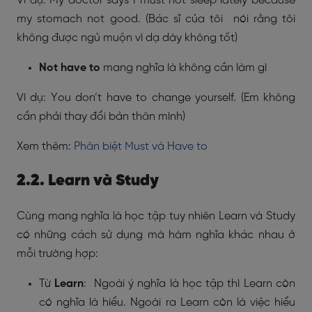
Ví dụ: My doctor says I must not sleep lately because
my stomach not good. (Bác sĩ của tôi nói rằng tôi
không được ngủ muộn vì dạ dày không tốt)
Not have to
mang nghĩa là không cần làm gì
Ví dụ: You don’t have to change yourself. (Em không
cần phải thay đổi bản thân mình)
Xem thêm:
Phân biệt Must và Have to
2.2. Learn và Study
Cùng mang nghĩa là học tập tuy nhiên Learn và Study
có những cách sử dụng mà hàm nghĩa khác nhau ở
mỗi trường hợp:
Từ
Learn
: Ngoài ý nghĩa là học tập thì Learn còn
có nghĩa là hiểu. Ngoài ra Learn còn là việc hiểu