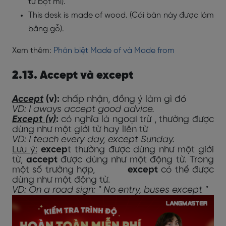
từ bột mì).
This desk is made of wood. (Cái bàn này được làm
bằng gỗ).
Xem thêm:
Phân biệt Made of và Made from
2.13. Accept và except
Accept
(v):
chấp nhận, đồng ý làm gì đó
VD: I aways accept good advice.
Except (v)
:
có nghĩa là ngoại trừ , thường được
dùng như một giới từ hay liên từ
VD: I teach every day, except Sunday.
Lưu ý:
excep
t thường được dùng như một giới
từ,
accept
được dùng như một động từ. Trong
một số trường hợp,
except
có thể được
dùng như một động từ.
VD: On a road sign:
"
No entry, buses except
"