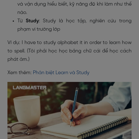
và vận dụng hiểu biết, kỹ năng đó khi làm như thế
nào.
Từ
Study
: Study là học tập, nghiên cứu trong
phạm vi trường lớp
Ví dụ: I have to study alphabet it in order to learn how
to spell. (Tôi phải học học bảng chữ cái để học cách
phát âm.)
Xem thêm:
Phân biệt Learn và Study