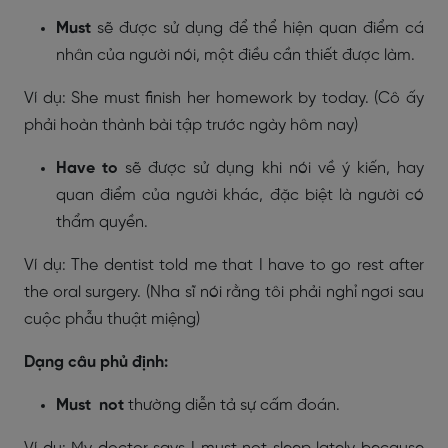
Must
sẽ được sử dụng để thể hiện quan điểm cá
nhân của người nói, một điều cần thiết được làm.
Ví dụ: She must finish her homework by today. (Cô ấy
phải hoàn thành bài tập trước ngày hôm nay)
Have to
sẽ được sử dụng khi nói về ý kiến, hay
quan điểm của người khác, đặc biệt là người có
thẩm quyền.
Ví dụ: The dentist told me that I have to go rest after
the oral surgery. (Nha sĩ nói rằng tôi phải nghỉ ngơi sau
cuộc phẫu thuật miệng)
Dạng câu phủ định:
Must
not
thường diễn tả sự cấm đoán.