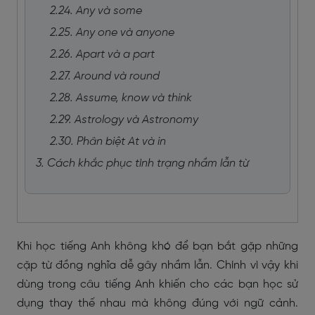
2.24. Any và some
2.25. Any one và anyone
2.26. Apart và a part
2.27. Around và round
2.28. Assume, know và think
2.29. Astrology và Astronomy
2.30. Phân biệt At và in
3. Cách khắc phục tình trạng nhầm lẫn từ
Khi học tiếng Anh không khó để bạn bắt gặp những
cặp từ đồng nghĩa dễ gây nhầm lẫn. Chính vì vậy khi
dùng trong câu tiếng Anh khiến cho các bạn học sử
dụng thay thế nhau mà không đúng với ngữ cảnh.