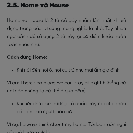
2.5. Home và House
Home và House là 2 từ dễ gây nhầm lẫn nhất khi sử
dụng trong câu, vì cùng mang nghĩa là nhà. Tuy nhiên
ngữ cảnh để sử dụng 2 từ này lại có điểm khác hoàn
toàn nhau như:
Cách dùng Home:
Khi nói đến nơi ở, nơi cư trú như mái ấm gia đình
Ví dụ: There's no place we can stay at night (Chẳng có
nơi nào chúng ta có thể ở qua đêm)
Khi nói đến quê hương, tổ quốc hay nơi chôn rau
cắt rốn của người nào đó
Ví dụ: I always think about my home. (Tôi luôn luôn nghĩ
về quê hương mình)