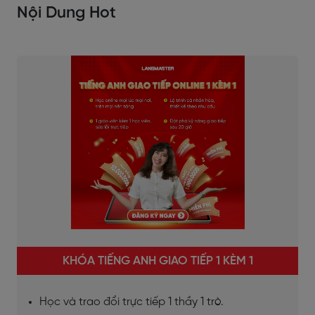
Nội Dung Hot
KHÓA TIẾNG ANH GIAO TIẾP 1 KÈM 1
Học và trao đổi trực tiếp 1 thầy 1 trò.