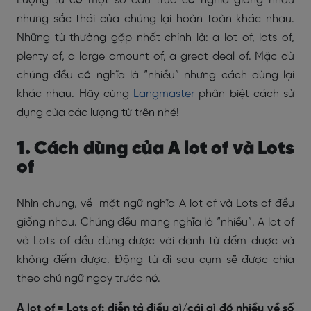
Lượng từ có một số cấu trúc có nghĩa giống nhau
nhưng sắc thái của chúng lại hoàn toàn khác nhau.
Những từ thường gặp nhất chính là: a lot of, lots of,
plenty of, a large amount of, a great deal of. Mặc dù
chúng đều có nghĩa là “nhiều” nhưng cách dùng lại
khác nhau. Hãy cùng
Langmaster
phân biệt cách sử
dụng của các lượng từ trên nhé!
1. Cách dùng của A lot of và Lots
of
Nhìn chung, về mặt ngữ nghĩa A lot of và Lots of đều
giống nhau. Chúng đều mang nghĩa là “nhiều”. A lot of
và Lots of đều dùng được với danh từ đếm được và
không đếm được. Động từ đi sau cụm sẽ được chia
theo chủ ngữ ngay trước nó.
A lot of = Lots of: diễn tả điều gì/cái gì đó nhiều về số