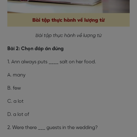
Bài tập thực hành về lượng từ
Bài 2: Chọn đáp án đúng
1. Ann always puts ____ salt on her food.
A. many
B. few
C. a lot
D. a lot of
2. Were there ___ guests in the wedding?