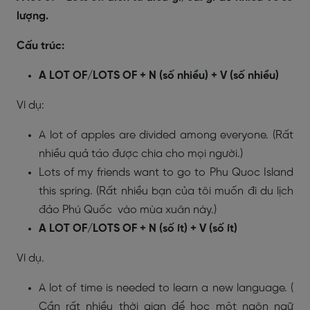
lượng.
Cấu trúc:
A LOT OF/LOTS OF + N (số nhiều) + V (số nhiều)
Ví dụ:
A lot of apples are divided among everyone. (Rất
nhiều quả táo được chia cho mọi người.)
Lots of my friends want to go to Phu Quoc Island
this spring. (Rất nhiều bạn của tôi muốn đi du lịch
đảo Phú Quốc vào mùa xuân này.)
A LOT OF/LOTS OF + N (số ít) + V (số ít)
Ví dụ.
A lot of time is needed to learn a new language. (
Cần rất nhiều thời gian để học một ngôn ngữ