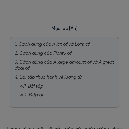
Mục lục
[Ẩn]
1. Cách dùng của A lot of và Lots of
2. Cách dùng của Plenty of
3. Cách dùng của A large amount of và A great
deal of
4. Bài tập thực hành về lượng từ
4.1. Bài tập
4.2. Đáp án