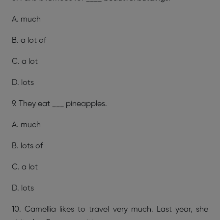
A. much
B. a lot of
C. a lot
D. lots
9. They eat ___ pineapples.
A. much
B. lots of
C. a lot
D. lots
10. Camellia likes to travel very much. Last year, she