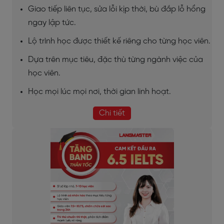
Giao tiếp liên tục, sửa lỗi kịp thời, bù đắp lỗ hổng
ngay lập tức.
Lộ trình học được thiết kế riêng cho từng học viên.
Dựa trên mục tiêu, đặc thù từng ngành việc của
học viên.
Học mọi lúc mọi nơi, thời gian linh hoạt.
Chi tiết