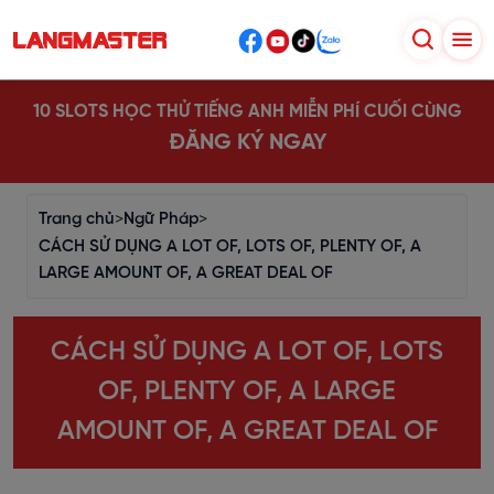
10 SLOTS HỌC THỬ TIẾNG ANH MIỄN PHÍ CUỐI CÙNG
ĐĂNG KÝ NGAY
Trang chủ
>
Ngữ Pháp
>
CÁCH SỬ DỤNG A LOT OF, LOTS OF, PLENTY OF, A
LARGE AMOUNT OF, A GREAT DEAL OF
CÁCH SỬ DỤNG A LOT OF, LOTS
OF, PLENTY OF, A LARGE
AMOUNT OF, A GREAT DEAL OF