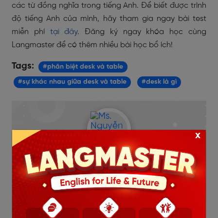
các từ đồng nghĩa trong tiếng Anh. Để biết được trình
độ tiếng Anh của mình, hãy tham gia ngay bài test
miễn phí
tại đây
. Đăng ký ngay khóa học cùng
Langmaster để có thêm nhiều bài học bổ ích!
Tags:
#phân biệt desk và table
#sự khác nhau giữa desk và table
#desk là gì
x
TÁC GIẢ: MS. NGUYỄN THỊ NGỌC LINH
IELTS 7.5
Cử nhân Ngôn Ngữ Anh - Học viện Ngoại Giao
5 năm kinh nghiệm giảng tiếng Anh