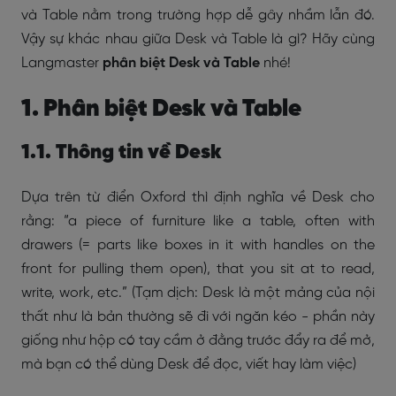
và Table nằm trong trường hợp dễ gây nhầm lẫn đó.
Vậy sự khác nhau giữa Desk và Table là gì? Hãy cùng
Langmaster
phân biệt Desk và Table
nhé!
1. Phân biệt Desk và Table
1.1. Thông tin về Desk
Dựa trên từ điển Oxford thì định nghĩa về Desk cho
rằng: “a piece of furniture like a table, often with
drawers (= parts like boxes in it with handles on the
front for pulling them open), that you sit at to read,
write, work, etc.” (Tạm dịch: Desk là một mảng của nội
thất như là bản thường sẽ đi với ngăn kéo - phần này
giống như hộp có tay cầm ở đằng trước đẩy ra để mở,
mà bạn có thể dùng Desk để đọc, viết hay làm việc)