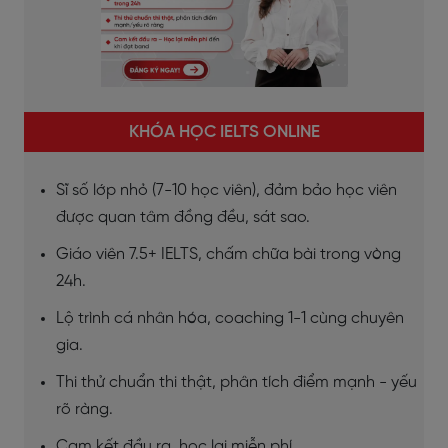
KHÓA HỌC IELTS ONLINE
Sĩ số lớp nhỏ (7-10 học viên), đảm bảo học viên
được quan tâm đồng đều, sát sao.
Giáo viên 7.5+ IELTS, chấm chữa bài trong vòng
24h.
Lộ trình cá nhân hóa, coaching 1-1 cùng chuyên
gia.
Thi thử chuẩn thi thật, phân tích điểm mạnh - yếu
rõ ràng.
Cam kết đầu ra, học lại miễn phí.