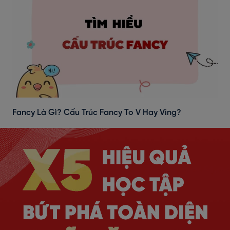
Fancy Là Gì? Cấu Trúc Fancy To V Hay Ving?