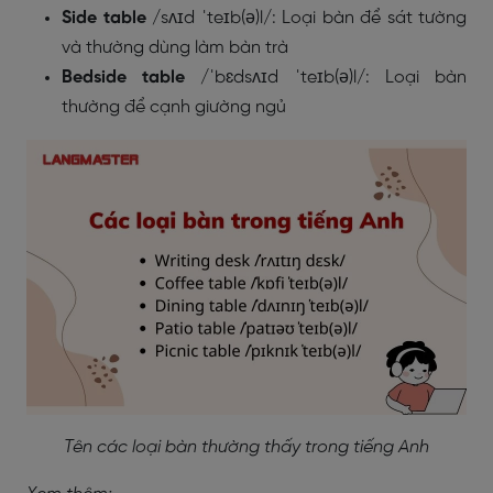
Side table
/sʌɪd ˈteɪb(ə)l/: Loại bàn để sát tường
và thường dùng làm bàn trà
Bedside table
/ˈbɛdsʌɪd ˈteɪb(ə)l/: Loại bàn
thường để cạnh giường ngủ
Tên các loại bàn thường thấy trong tiếng Anh