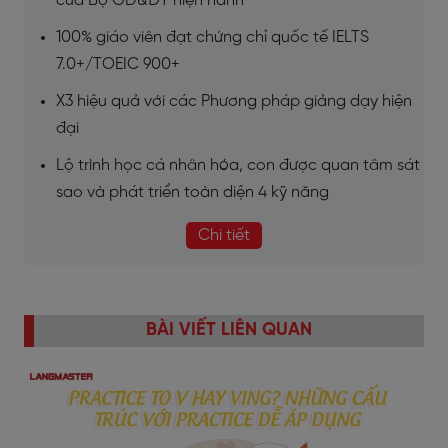
của Bộ GD&ĐT hiện hành
100% giáo viên đạt chứng chỉ quốc tế IELTS
7.0+/TOEIC 900+
X3 hiệu quả với các Phương pháp giảng dạy hiện
đại
Lộ trình học cá nhân hóa, con được quan tâm sát
sao và phát triển toàn diện 4 kỹ năng
Chi tiết
BÀI VIẾT LIÊN QUAN