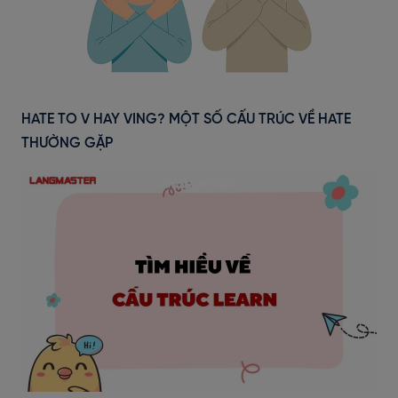
HATE TO V HAY VING? MỘT SỐ CẤU TRÚC VỀ HATE
THƯỜNG GẶP