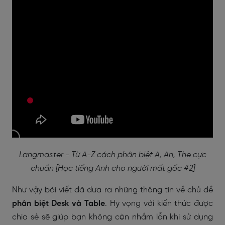
Langmaster - Từ A-Z cách phân biệt A, An, The cực
chuẩn [Học tiếng Anh cho người mất gốc #2]
Như vậy bài viết đã đưa ra những thông tin về chủ đề
phân biệt Desk và Table
. Hy vọng với kiến thức được
chia sẻ sẽ giúp bạn không còn nhầm lẫn khi sử dụng