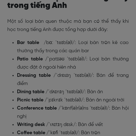
trong tiếng Anh
Một số loại bàn quen thuộc mà bạn có thể thấy khi
học trong tiếng Anh được tổng hợp dưới đây:
Bar table
/bɑː ˈteɪb(ə)l/: Loại bàn tròn kê cao
thường thấy trong các quán bar
Patio table /
ˈpatɪəʊ ˈteɪb(ə)l/: Loại bàn thường
được đặt ở ngoài hiên nhà
Dressing table
/ˈdrɛsɪŋ ˈteɪb(ə)l/: Bàn để trang
điểm
Dining table
/ˈdʌɪnɪŋ ˈteɪb(ə)l/: Bàn ăn
Picnic table
/ˈpɪknɪk ˈteɪb(ə)l/: Bàn ăn ngoài trời
Conference table
/ˈkɒnf(ə)r(ə)ns ˈteɪb(ə)l/: Bàn hội
nghị
Writing desk
/ˈrʌɪtɪŋ dɛsk/: Bàn để viết
Coffee table
/ˈkɒfi ˈteɪb(ə)l/: Bàn tròn