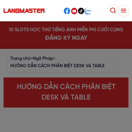
10 SLOTS HỌC THỬ TIẾNG ANH MIỄN PHÍ CUỐI CÙNG
ĐĂNG KÝ NGAY
Trang chủ
>
Ngữ Pháp
>
HƯỚNG DẪN CÁCH PHÂN BIỆT DESK VÀ TABLE
HƯỚNG DẪN CÁCH PHÂN BIỆT
DESK VÀ TABLE