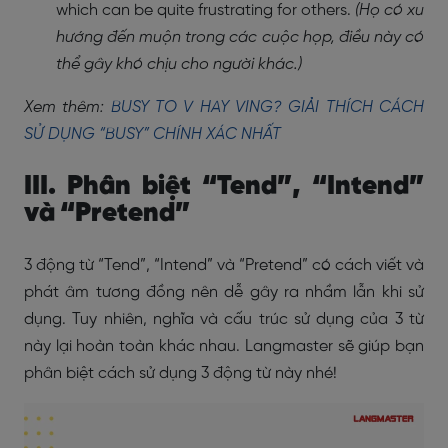
which can be quite frustrating for others.
(Họ có xu
hướng đến muộn trong các cuộc họp, điều này có
thể gây khó chịu cho người khác.)
Xem thêm:
BUSY TO V HAY VING? GIẢI THÍCH CÁCH
SỬ DỤNG “BUSY” CHÍNH XÁC NHẤT
III. Phân biệt “Tend”, “Intend”
và “Pretend”
3 động từ “Tend”, “Intend” và “Pretend” có cách viết và
phát âm tương đồng nên dễ gây ra nhầm lẫn khi sử
dụng. Tuy nhiên, nghĩa và cấu trúc sử dụng của 3 từ
này lại hoàn toàn khác nhau. Langmaster sẽ giúp bạn
phân biệt cách sử dụng 3 động từ này nhé!