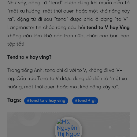
Như vậy, động từ “tend” được dùng khi muốn diễn tả
“một xu hướng, một thói quen hoặc một khả năng xảy
ra”, động từ đi sau “tend” được chia ở dạng “to V”.
Langmaster tin chắc rằng câu hỏi
tend to V hay Ving
không còn làm khó các bạn nữa, chúc các bạn học
tập tốt!
Tend to v hay ving?
Trong tiếng Anh, tend chỉ đi với to V, không đi với V-
ing. Cấu trúc Tend to V được dùng để diễn tả “một xu
hướng, một thói quen hoặc một khả năng xảy ra”.
Tags:
#tend to v hay ving
#tend + gì