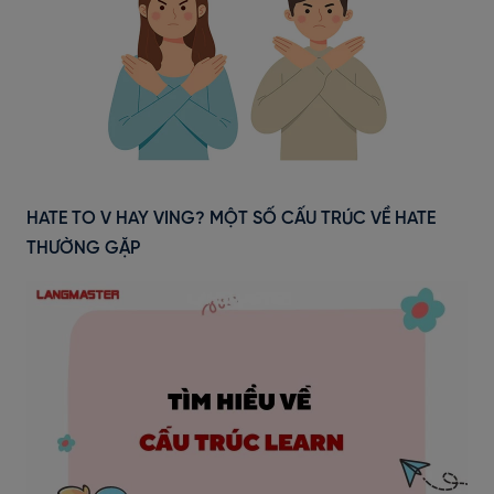
HATE TO V HAY VING? MỘT SỐ CẤU TRÚC VỀ HATE
THƯỜNG GẶP