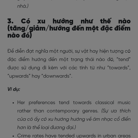
nhà.)
3. Có xu hướng như thế nào
(tăng/giảm/hướng đến một đặc điểm
nào đó)
Để diễn đạt nghĩa một người, sự vật hay hiện tượng có
đặc điểm hướng đến một trạng thái nào đó, “tend”
được sử dụng đi kèm với các tính từ như “towards”,
“upwards” hay “downwards”.
Ví dụ:
Her preferences tend towards classical music
rather than contemporary genres.
(Sự ưa thích
của cô ấy có xu hướng hướng về âm nhạc cổ điển
hơn là thể loại đương đại.)
Crime rates have tended upwards in urban areas