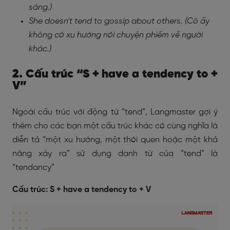
sáng.)
She doesn't tend to gossip about others. (Cô ấy
không có xu hướng nói chuyện phiếm về người
khác.)
2. Cấu trúc “S + have a tendency to +
V”
Ngoài cấu trúc với động từ “tend”, Langmaster gợi ý
thêm cho các bạn một cấu trúc khác có cùng nghĩa là
diễn tả “một xu hướng, một thói quen hoặc một khả
năng xảy ra” sử dụng danh từ của “tend” là
“tendancy”
Cấu trúc: S + have a tendency to + V