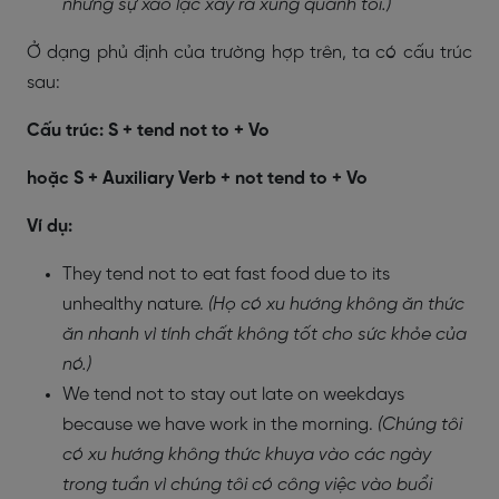
những sự xao lạc xảy ra xung quanh tôi.)
Ở dạng phủ định của trường hợp trên, ta có cấu trúc
sau:
Cấu trúc: S + tend not to + Vo
hoặc S + Auxiliary Verb + not tend to + Vo
Ví dụ:
They tend not to eat fast food due to its
unhealthy nature.
(Họ có xu hướng không ăn thức
ăn nhanh vì tính chất không tốt cho sức khỏe của
nó.)
We tend not to stay out late on weekdays
because we have work in the morning.
(Chúng tôi
có xu hướng không thức khuya vào các ngày
trong tuần vì chúng tôi có công việc vào buổi