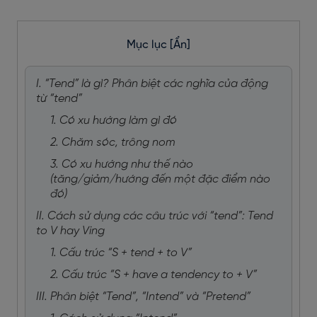
Mục lục
[Ẩn]
I. “Tend” là gì? Phân biệt các nghĩa của động
từ “tend”
1. Có xu hướng làm gì đó
2. Chăm sóc, trông nom
3. Có xu hướng như thế nào
(tăng/giảm/hướng đến một đặc điểm nào
đó)
II. Cách sử dụng các câu trúc với “tend”: Tend
to V hay Ving
1. Cấu trúc “S + tend + to V”
2. Cấu trúc “S + have a tendency to + V”
III. Phân biệt “Tend”, “Intend” và “Pretend”