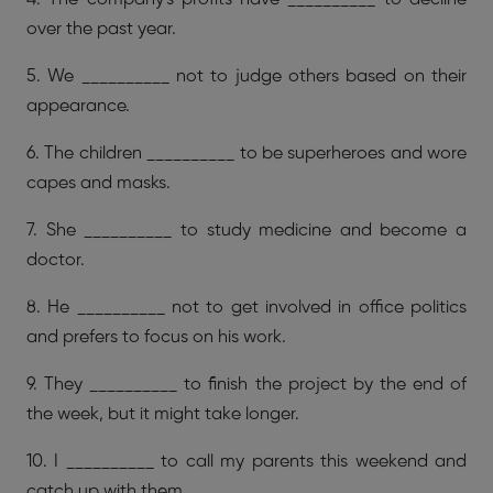
over the past year.
5. We __________ not to judge others based on their
appearance.
6. The children __________ to be superheroes and wore
capes and masks.
7. She __________ to study medicine and become a
doctor.
8. He __________ not to get involved in office politics
and prefers to focus on his work.
9. They __________ to finish the project by the end of
the week, but it might take longer.
10. I __________ to call my parents this weekend and
catch up with them.