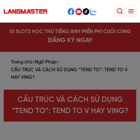
10 SLOTS HỌC THỬ TIẾNG ANH MIỄN PHÍ CUỐI CÙNG
ĐĂNG KÝ NGAY
Trang chủ
>
Ngữ Pháp
>
CẤU TRÚC VÀ CÁCH SỬ DỤNG “TEND TO”: TEND TO V
HAY VING?
CẤU TRÚC VÀ CÁCH SỬ DỤNG
“TEND TO”: TEND TO V HAY VING?