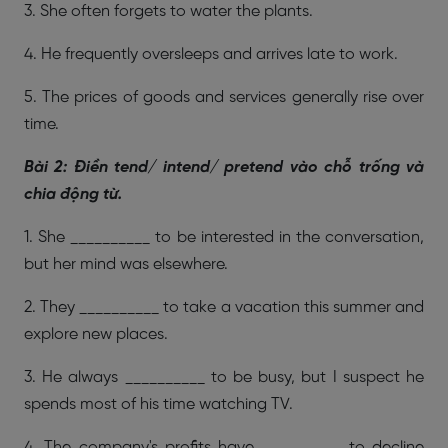
3. She often forgets to water the plants.
4. He frequently oversleeps and arrives late to work.
5. The prices of goods and services generally rise over
time.
Bài 2: Điền tend/ intend/ pretend vào chỗ trống và
chia động từ.
1. She __________ to be interested in the conversation,
but her mind was elsewhere.
2. They __________ to take a vacation this summer and
explore new places.
3. He always __________ to be busy, but I suspect he
spends most of his time watching TV.
4. The company's profits have __________ to decline