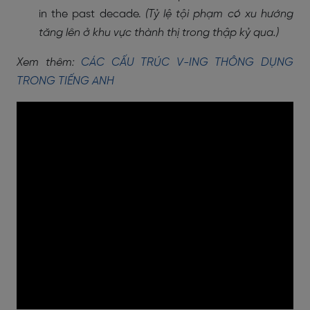
in the past decade.
(Tỷ lệ tội phạm có xu hướng
tăng lên ở khu vực thành thị trong thập kỷ qua.)
Xem thêm:
CÁC CẤU TRÚC V-ING THÔNG DỤNG
TRONG TIẾNG ANH