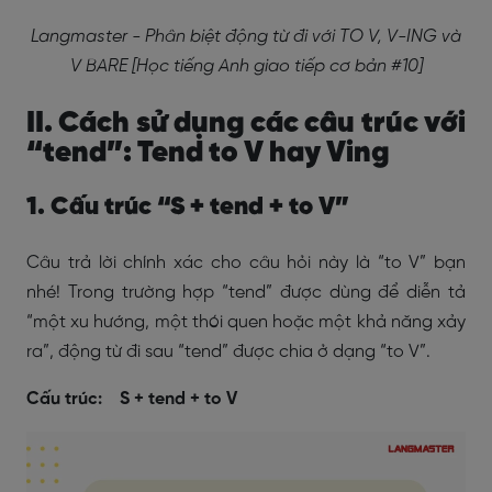
Langmaster - Phân biệt động từ đi với TO V, V-ING và
V BARE [Học tiếng Anh giao tiếp cơ bản #10]
II. Cách sử dụng các câu trúc với
“tend”: Tend to V hay Ving
1. Cấu trúc “S + tend + to V”
Câu trả lời chính xác cho câu hỏi này là “to V” bạn
nhé! Trong trường hợp “tend” được dùng để diễn tả
“một xu hướng, một thói quen hoặc một khả năng xảy
ra”, động từ đi sau “tend” được chia ở dạng “to V”.
Cấu trúc: S + tend + to V