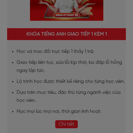
KHÓA TIẾNG ANH GIAO TIẾP 1 KÈM 1
Học và trao đổi trực tiếp 1 thầy 1 trò.
Giao tiếp liên tục, sửa lỗi kịp thời, bù đắp lỗ hổng
ngay lập tức.
Lộ trình học được thiết kế riêng cho từng học viên.
Dựa trên mục tiêu, đặc thù từng ngành việc của
học viên.
Học mọi lúc mọi nơi, thời gian linh hoạt.
Chi tiết