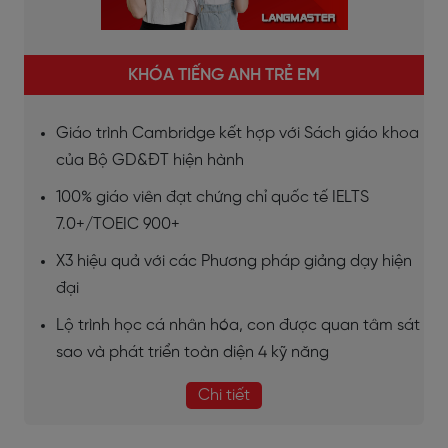
KHÓA TIẾNG ANH TRẺ EM
Giáo trình Cambridge kết hợp với Sách giáo khoa
của Bộ GD&ĐT hiện hành
100% giáo viên đạt chứng chỉ quốc tế IELTS
7.0+/TOEIC 900+
X3 hiệu quả với các Phương pháp giảng dạy hiện
đại
Lộ trình học cá nhân hóa, con được quan tâm sát
sao và phát triển toàn diện 4 kỹ năng
Chi tiết