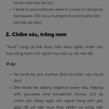
khi ăn một bữa ăn no.)
I tend to procrastinate when it comes to doing my
homework.
(Tôi có xu hướng trì hoãn khi phải làm
bài tập về nhà.)
2. Chăm sóc, trông nom
“Tend” cũng có thể được hiểu theo nghĩa chăm sóc
hay trông nom một người hay một sự vật nào đó.
Ví dụ:
He tends his sick mother.
(Anh ta chăm sóc mẹ bị
ốm.)
She tends her elderly neighbor every day, helping
with groceries and household chores.
(Cô ấy
chăm sóc hàng ngày cho người hàng xóm già,
giúp đỡ với việc mua thực phẩm và công việc