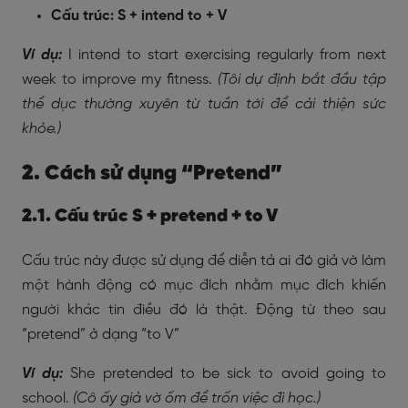
Cấu trúc: S + intend to + V
Ví dụ:
I intend to start exercising regularly from next
week to improve my fitness.
(Tôi dự định bắt đầu tập
thể dục thường xuyên từ tuần tới để cải thiện sức
khỏe.)
2. Cách sử dụng “Pretend”
2.1. Cấu trúc S + pretend + to V
Cấu trúc này được sử dụng để diễn tả ai đó giả vờ làm
một hành động có mục đích nhằm mục đích khiến
người khác tin điều đó là thật. Động từ theo sau
“pretend” ở dạng “to V”
Ví dụ:
She pretended to be sick to avoid going to
school.
(Cô ấy giả vờ ốm để trốn việc đi học.)