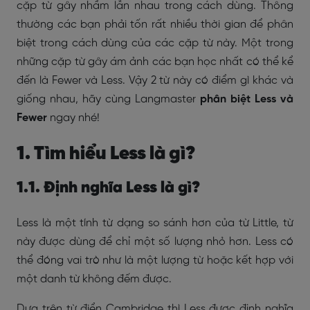
cặp từ gây nhầm lẫn nhau trong cách dùng. Thông
thường các bạn phải tốn rất nhiều thời gian để phân
biệt trong cách dùng của các cặp từ này. Một trong
những cặp từ gây ám ảnh các bạn học nhất có thể kể
đến là Fewer và Less. Vậy 2 từ này có điểm gì khác và
giống nhau, hãy cùng Langmaster
phân biệt Less và
Fewer
ngay nhé!
1. Tìm hiểu Less là gì?
1.1. Định nghĩa Less là gì?
Less là một tính từ dạng so sánh hơn của từ Little, từ
này được dùng để chỉ một số lượng nhỏ hơn. Less có
thể đóng vai trò như là một lượng từ hoặc kết hợp với
một danh từ không đếm được.
Dựa trên từ điển Cambridge thì Less được định nghĩa