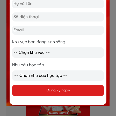
IELTS 7.5
Cử nhân Ngôn Ngữ Anh - Học viện Ngoại Giao
5 năm kinh nghiệm giảng tiếng Anh
Nội Dung Hot
Khu vực bạn đang sinh sống
Nhu cầu học tập
Đăng ký ngay