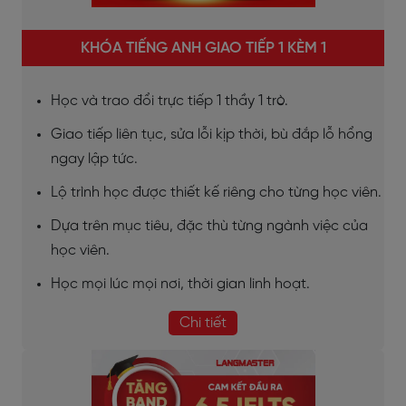
KHÓA TIẾNG ANH GIAO TIẾP 1 KÈM 1
Học và trao đổi trực tiếp 1 thầy 1 trò.
Giao tiếp liên tục, sửa lỗi kịp thời, bù đắp lỗ hổng
ngay lập tức.
Lộ trình học được thiết kế riêng cho từng học viên.
Dựa trên mục tiêu, đặc thù từng ngành việc của
học viên.
Học mọi lúc mọi nơi, thời gian linh hoạt.
Chi tiết