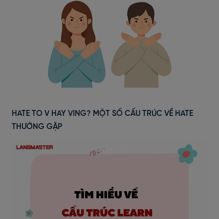
HATE TO V HAY VING? MỘT SỐ CẤU TRÚC VỀ HATE
THƯỜNG GẶP