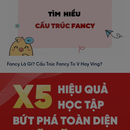
Fancy Là Gì? Cấu Trúc Fancy To V Hay Ving?