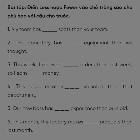
Bài tập: Điền Less hoặc Fewer vào chỗ trống sao cho
phù hợp với câu cho trước.
1. My team has ______ seats than your team.
2. This laboratory has ______ equipment than we
thought.
3. This week, I received ______ orders than last week,
so I earn______ money.
4. This department is______ valuable than that
department.
5. Our new boss has ______ experience than ours old.
6. This month, the factory makes______ products than
last month.