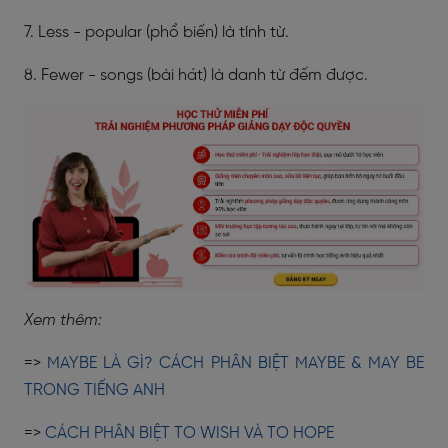
7. Less - popular (phổ biến) là tính từ.
8. Fewer - songs (bài hát) là danh từ đếm được.
Xem thêm:
=>
MAYBE LÀ GÌ? CÁCH PHÂN BIỆT MAYBE & MAY BE
TRONG TIẾNG ANH
=>
CÁCH PHÂN BIỆT TO WISH VÀ TO HOPE