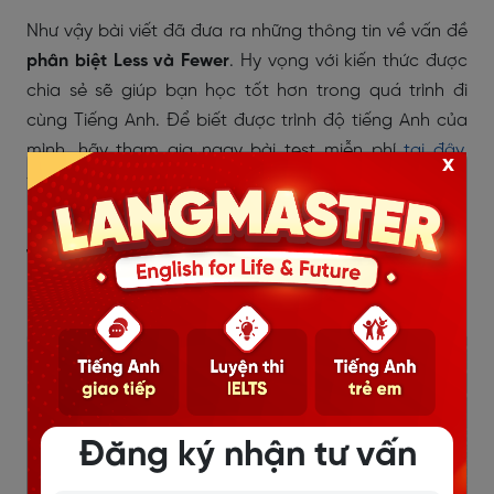
Như vậy bài viết đã đưa ra những thông tin về vấn đề
phân biệt Less và Fewer
. Hy vọng với kiến thức được
chia sẻ sẽ giúp bạn học tốt hơn trong quá trình đi
cùng Tiếng Anh. Để biết được trình độ tiếng Anh của
mình, hãy tham gia ngay bài test miễn phí
tại đây
.
x
Đăng ký ngay khóa học cùng Langmaster để có thêm
nhiều bài học bổ ích!
Tags:
#Phân biệt Less và fewer
#less là gì
#fewer và less
Đăng ký nhận tư vấn
TÁC GIẢ: MS. NGUYỄN THỊ NGỌC LINH