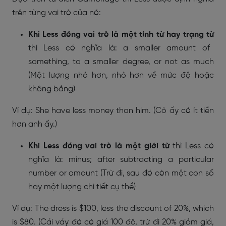
trên từng vai trò của nó:
Khi Less đóng vai trò là một tính từ hay trạng từ
thì Less có nghĩa là: a smaller amount of
something, to a smaller degree, or not as much
(Một lượng nhỏ hơn, nhỏ hơn về mức độ hoặc
không bằng)
Ví dụ: She have less money than him. (Cô ấy có ít tiền
hơn anh ấy.)
Khi Less đóng vai trò là một giới từ
thì Less có
nghĩa là: minus; after subtracting a particular
number or amount (Trừ đi, sau đó còn một con số
hay một lượng chi tiết cụ thể)
Ví dụ: The dress is $100, less the discount of 20%, which
is $80. (Cái váy đó có giá 100 đô, trừ đi 20% giảm giá,