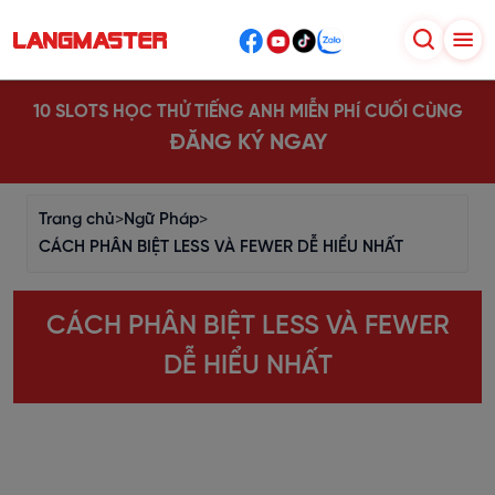
10 SLOTS HỌC THỬ TIẾNG ANH MIỄN PHÍ CUỐI CÙNG
ĐĂNG KÝ NGAY
Trang chủ
>
Ngữ Pháp
>
CÁCH PHÂN BIỆT LESS VÀ FEWER DỄ HIỂU NHẤT
CÁCH PHÂN BIỆT LESS VÀ FEWER
DỄ HIỂU NHẤT