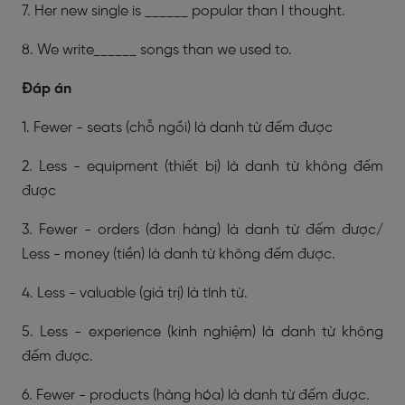
7. Her new single is ______ popular than I thought.
8. We write______ songs than we used to.
Đáp án
1. Fewer - seats (chỗ ngồi) là danh từ đếm được
2. Less - equipment (thiết bị) là danh từ không đếm
được
3. Fewer - orders (đơn hàng) là danh từ đếm được/
Less - money (tiền) là danh từ không đếm được.
4. Less - valuable (giá trị) là tính từ.
5. Less - experience (kinh nghiệm) là danh từ không
đếm được.
6. Fewer - products (hàng hóa) là danh từ đếm được.