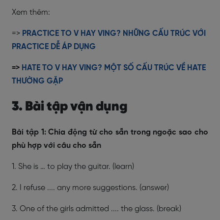
Xem thêm:
=>
PRACTICE TO V HAY VING? NHỮNG CẤU TRÚC VỚI
PRACTICE DỄ ÁP DỤNG
=>
HATE TO V HAY VING? MỘT SỐ CẤU TRÚC VỀ HATE
THƯỜNG GẶP
3. Bài tập vận dụng
Bài tập 1: Chia động từ cho sẵn trong ngoặc sao cho
phù hợp với câu cho sẵn
1. She is … to play the guitar. (learn)
2. I refuse .... any more suggestions. (answer)
3. One of the girls admitted .... the glass. (break)