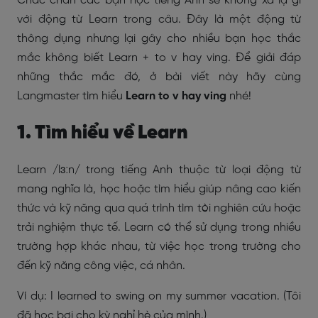
Chắc chắn các bạn học tiếng Anh sẽ không xa lạ gì
với động từ Learn trong câu. Đây là một động từ
thông dụng nhưng lại gây cho nhiều bạn học thắc
mắc không biết Learn + to v hay ving. Để giải đáp
những thắc mắc đó, ở bài viết này hãy cùng
Langmaster tìm hiểu
Learn to v hay ving
nhé!
1. Tìm hiểu về Learn
Learn /lɜːn/ trong tiếng Anh thuộc từ loại động từ
mang nghĩa là, học hoặc tìm hiểu giúp nâng cao kiến
thức và kỹ năng qua quá trình tìm tòi nghiên cứu hoặc
trải nghiệm thực tế. Learn có thể sử dụng trong nhiều
trường hợp khác nhau, từ việc học trong trường cho
đến kỹ năng công việc, cá nhân.
Ví dụ: I learned to swing on my summer vacation. (Tôi
đã học bơi cho kỳ nghỉ hè của mình.)