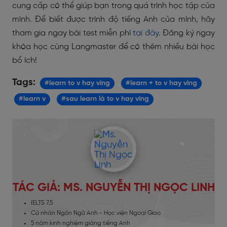
cung cấp có thể giúp bạn trong quá trình học tập của
mình. Để biết được trình độ tiếng Anh của mình, hãy
tham gia ngay bài test miễn phí
tại đây
. Đăng ký ngay
khóa học cùng Langmaster để có thêm nhiều bài học
bổ ích!
Tags:
#learn to v hay ving
#learn + to v hay ving
#learn v
#sau learn là to v hay ving
TÁC GIẢ: MS. NGUYỄN THỊ NGỌC LINH
IELTS 7.5
Cử nhân Ngôn Ngữ Anh - Học viện Ngoại Giao
5 năm kinh nghiệm giảng tiếng Anh