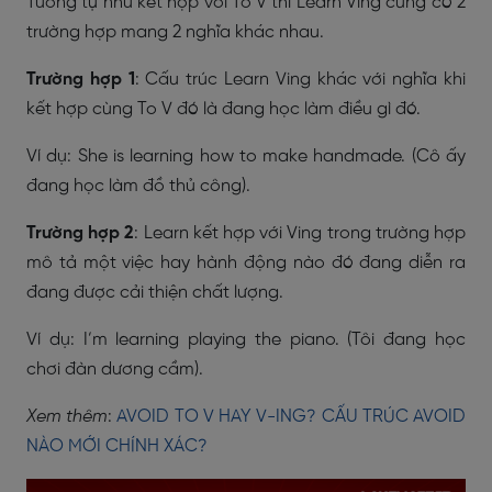
Tương tự như kết hợp với To V thì Learn Ving cũng có 2
trường hợp mang 2 nghĩa khác nhau.
Trường hợp 1
: Cấu trúc Learn Ving khác với nghĩa khi
kết hợp cùng To V đó là đang học làm điều gì đó.
Ví dụ: She is learning how to make handmade. (Cô ấy
đang học làm đồ thủ công).
Trường hợp 2
: Learn kết hợp với Ving trong trường hợp
mô tả một việc hay hành động nào đó đang diễn ra
đang được cải thiện chất lượng.
Ví dụ: I’m learning playing the piano. (Tôi đang học
chơi đàn dương cầm).
Xem thêm
:
AVOID TO V HAY V-ING? CẤU TRÚC AVOID
NÀO MỚI CHÍNH XÁC?