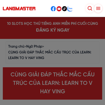
10 SLOTS HỌC THỬ TIẾNG ANH MIỄN PHÍ CUỐI CÙNG
ĐĂNG KÝ NGAY
Trang chủ
>
Ngữ Pháp
>
CÙNG GIẢI ĐÁP THẮC MẮC CẤU TRÚC CỦA LEARN:
LEARN TO V HAY VING
CÙNG GIẢI ĐÁP THẮC MẮC CẤU
TRÚC CỦA LEARN: LEARN TO V
HAY VING