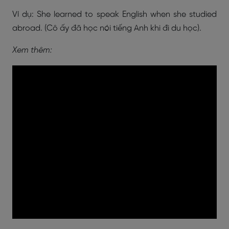
Ví dụ: She learned to speak English when she studied
abroad. (Cô ấy đã học nói tiếng Anh khi đi du học).
Xem thêm: