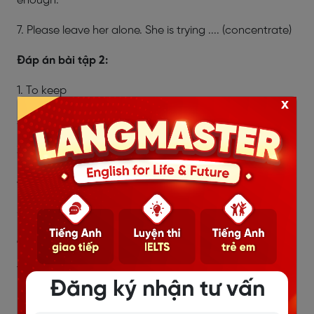
enough.
7. Please leave her alone. She is trying .... (concentrate)
Đáp án bài tập 2:
1. To keep
x
2. Knocking
3. To put
4. Asking
5. Learned
6. To reach
7. To concentrate
Đăng ký nhận tư vấn