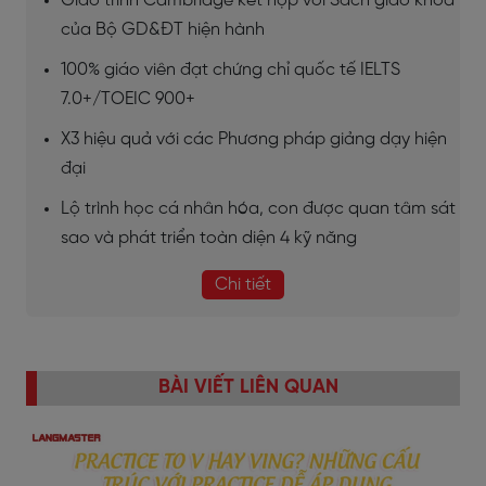
Giáo trình Cambridge kết hợp với Sách giáo khoa
của Bộ GD&ĐT hiện hành
100% giáo viên đạt chứng chỉ quốc tế IELTS
7.0+/TOEIC 900+
X3 hiệu quả với các Phương pháp giảng dạy hiện
đại
Lộ trình học cá nhân hóa, con được quan tâm sát
sao và phát triển toàn diện 4 kỹ năng
Chi tiết
BÀI VIẾT LIÊN QUAN