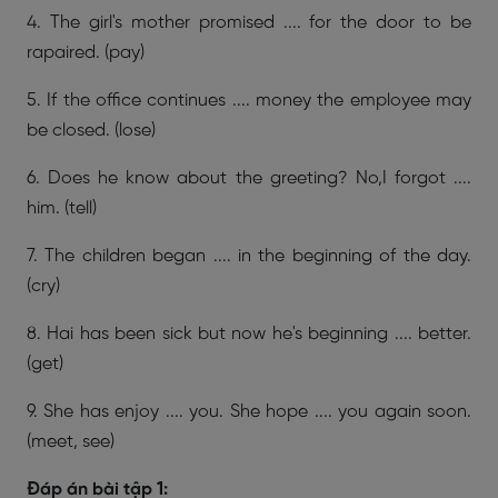
4. The girl's mother promised .... for the door to be
rapaired. (pay)
5. If the office continues .... money the employee may
be closed. (lose)
6. Does he know about the greeting? No,I forgot ....
him. (tell)
7. The children began .... in the beginning of the day.
(cry)
8. Hai has been sick but now he's beginning .... better.
(get)
9. She has enjoy .... you. She hope .... you again soon.
(meet, see)
Đáp án bài tập 1: