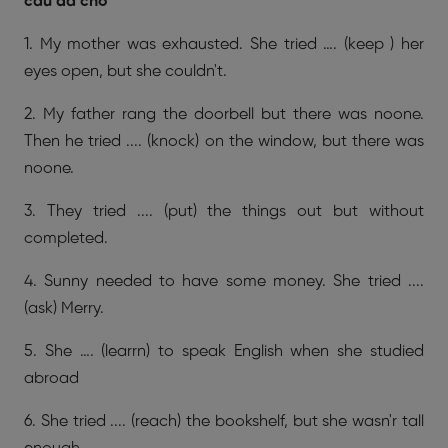
câu đã cho
1. My mother was exhausted. She tried …. (keep ) her
eyes open, but she couldn't.
2. My father rang the doorbell but there was noone.
Then he tried .... (knock) on the window, but there was
noone.
3. They tried .... (put) the things out but without
completed.
4. Sunny needed to have some money. She tried ....
(ask) Merry.
5. She …. (learrn) to speak English when she studied
abroad
6. She tried .... (reach) the bookshelf, but she wasn'r tall